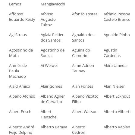
Lemos
Mangiavacchi
Affonso
Afonso
Afonso Tostes
Afrânio Pessoa
Eduardo Reidy
Augusto
Castelo Branco
Falcoz
Agi Straus
Aglaia Peltier
Agnaldo dos
Agnaldo Pinho
dos Santos
Santos
Agostinho da
Agostinho de
Aguinaldo
Agustín
Mota
Souza
Camorim
Cárdenas
Ahmés de
Ai Weiwei
Aimé-Adrien
Akira Umeda
Paula
Taunay
Machado
Ala d´Amico
Alair Gomes
Alan Fontes
Alan Nielsen
Albano Afonso
Albano Agner
Albano Vizotto
Albert Eckhout
de Carvalho
Filho
Albert Frisch
Albert
Albert Watson
Alberto Aliberti
Henschel
Alberto André
Alberto Baraya
Alberto
Alberto Kaplan
Feijó Delpino
Cedrón