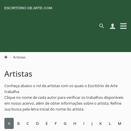
Artistas
Artistas
Conheça abaixo o rol de artistas com os quais o Escritório de Arte
trabalha.
Clique no nome de cada autor para verificar os trabalhos disponíveis
em nosso acervo, além de obter informações sobre o artista. Refine
sua busca pela letra inicial do nome do artista.
A
B
C
D
E
F
G
H
I
J
K
L
M