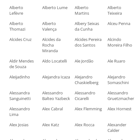
Alberto
Alberto Lume
Alberto
Alberto
Lefèvre
Martins
Teixeira
Alberto
Alberto
Albery Seixas
Alceu Penna
Thomazi
Valença
da Cunha
Alcides Cruz
Alcides da
Alcides Pereira
Alcindo
Rocha
dos Santos
Moreira Filho
Miranda
Aldir Mendes
Aldo Locatelli
Ale Jordão
Ale Ruaro
de Souza
Aleijadinho
Alejandra Icaza
Alejandro
Alejandro
Chaskielberg
Somaschini
Alessandra
Alessandro
Alessandro
Alessandro
Sanguinetti
Balteo Yazbeck
Cicarelli
Gruetzmacher
Alessandro
Alex Cabral
Alex Flemming
Alex Hornest
Lima
Alex Josias
Alex Katz
Alex Rocca
Alexander
Calder