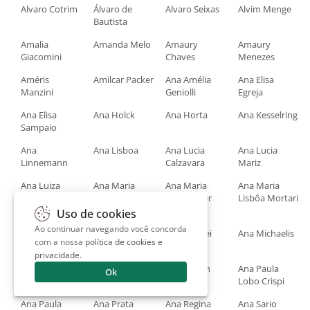
Alvaro Cotrim
Álvaro de
Alvaro Seixas
Alvim Menge
Bautista
Amalia
Amanda Melo
Amaury
Amaury
Giacomini
Chaves
Menezes
Améris
Amilcar Packer
Ana Amélia
Ana Elisa
Manzini
Geniolli
Egreja
Ana Elisa
Ana Holck
Ana Horta
Ana Kesselring
Sampaio
Ana
Ana Lisboa
Ana Lucia
Ana Lucia
Linnemann
Calzavara
Mariz
Ana Luiza
Ana Maria
Ana Maria
Ana Maria
Tostes Alegria
Dubraz
Goldberger
Lisbôa Mortari
Coelho
Uso de cookies
Ao continuar navegando você concorda
Ana Maria
Ana Maria
Ana Mazzei
Ana Michaelis
com a nossa
política de cookies e
Pacheco
Tavares
privacidade
.
Ana Miguel
Ana Niski
Ana Nitzan
Ana Paula
Ok
Zveibil
Lobo Crispi
Ana Paula
Ana Prata
Ana Regina
Ana Sario