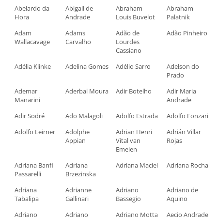
Abelardo da
Abigail de
Abraham
Abraham
Hora
Andrade
Louis Buvelot
Palatnik
Adam
Adams
Adão de
Adão Pinheiro
Wallacavage
Carvalho
Lourdes
Cassiano
Adélia Klinke
Adelina Gomes
Adélio Sarro
Adelson do
Prado
Ademar
Aderbal Moura
Adir Botelho
Adir Maria
Manarini
Andrade
Adir Sodré
Ado Malagoli
Adolfo Estrada
Adolfo Fonzari
Adolfo Leirner
Adolphe
Adrian Henri
Adrián Villar
Appian
Vital van
Rojas
Emelen
Adriana Banfi
Adriana
Adriana Maciel
Adriana Rocha
Passarelli
Brzezinska
Adriana
Adrianne
Adriano
Adriano de
Tabalipa
Gallinari
Bassegio
Aquino
Adriano
Adriano
Adriano Motta
Aecio Andrade