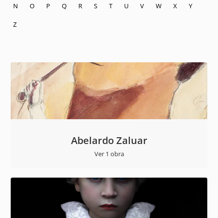
N
O
P
Q
R
S
T
U
V
W
X
Y
Z
Abelardo Zaluar
Ver 1 obra