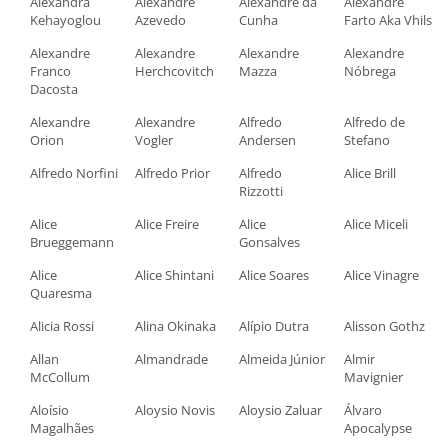
Alexandra
Alexandre
Alexandre da
Alexandre
Kehayoglou
Azevedo
Cunha
Farto Aka Vhils
Alexandre
Alexandre
Alexandre
Alexandre
Franco
Herchcovitch
Mazza
Nóbrega
Dacosta
Alexandre
Alexandre
Alfredo
Alfredo de
Orion
Vogler
Andersen
Stefano
Alfredo Norfini
Alfredo Prior
Alfredo
Alice Brill
Rizzotti
Alice
Alice Freire
Alice
Alice Miceli
Brueggemann
Gonsalves
Alice
Alice Shintani
Alice Soares
Alice Vinagre
Quaresma
Alicia Rossi
Alina Okinaka
Alípio Dutra
Alisson Gothz
Allan
Almandrade
Almeida Júnior
Almir
McCollum
Mavignier
Aloísio
Aloysio Novis
Aloysio Zaluar
Álvaro
Magalhães
Apocalypse