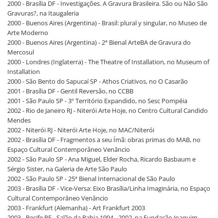
2000 - Brasília DF - Investigações. A Gravura Brasileira. São ou Não São
Gravuras?, na Itaugaleria
2000 - Buenos Aires (Argentina) - Brasil: plural y singular, no Museo de
Arte Moderno
2000 - Buenos Aires (Argentina) - 2ª Bienal ArteBA de Gravura do
Mercosul
2000 - Londres (Inglaterra) - The Theatre of Installation, no Museum of
Installation
2000 - São Bento do Sapucaí SP - Athos Criativos, no O Casarão
2001 - Brasília DF - Gentil Reversão, no CCBB
2001 - São Paulo SP - 3º Território Expandido, no Sesc Pompéia
2002 - Rio de Janeiro RJ - Niterói Arte Hoje, no Centro Cultural Candido
Mendes
2002 - Niterói RJ - Niterói Arte Hoje, no MAC/Niterói
2002 - Brasília DF - Fragmentos a seu Ímã: obras primas do MAB, no
Espaço Cultural Contemporâneo Venâncio
2002 - São Paulo SP - Ana Miguel, Elder Rocha, Ricardo Basbaum e
Sérgio Sister, na Galeria de Arte São Paulo
2002 - São Paulo SP - 25ª Bienal Internacional de São Paulo
2003 - Brasília DF - Vice-Versa: Eixo Brasília/Linha Imaginária, no Espaço
Cultural Contemporâneo Venâncio
2003 - Frankfurt (Alemanha) - Art Frankfurt 2003
2003 - Recife PE - Salão da Bahia 1994 - 2002, na Fundação Joaquim