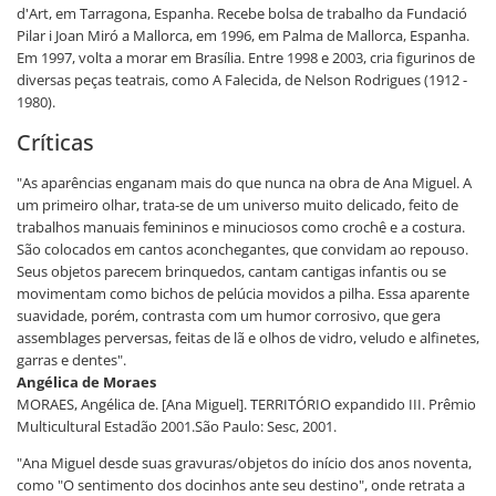
d'Art, em Tarragona, Espanha. Recebe bolsa de trabalho da Fundació
Pilar i Joan Miró a Mallorca, em 1996, em Palma de Mallorca, Espanha.
Em 1997, volta a morar em Brasília. Entre 1998 e 2003, cria figurinos de
diversas peças teatrais, como A Falecida, de Nelson Rodrigues (1912 -
1980).
Críticas
"As aparências enganam mais do que nunca na obra de Ana Miguel. A
um primeiro olhar, trata-se de um universo muito delicado, feito de
trabalhos manuais femininos e minuciosos como crochê e a costura.
São colocados em cantos aconchegantes, que convidam ao repouso.
Seus objetos parecem brinquedos, cantam cantigas infantis ou se
movimentam como bichos de pelúcia movidos a pilha. Essa aparente
suavidade, porém, contrasta com um humor corrosivo, que gera
assemblages perversas, feitas de lã e olhos de vidro, veludo e alfinetes,
garras e dentes".
Angélica de Moraes
MORAES, Angélica de. [Ana Miguel]. TERRITÓRIO expandido III. Prêmio
Multicultural Estadão 2001.São Paulo: Sesc, 2001.
"Ana Miguel desde suas gravuras/objetos do início dos anos noventa,
como "O sentimento dos docinhos ante seu destino", onde retrata a