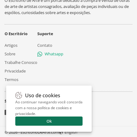
O Escritório de Arte é um portal dedicado à compra e venda de obras
de arte de artistas consagrados, avaliação de peças individuais ou de
espólios, curiosidades sobre artes e exposições.
O Escritório
Suporte
Artigos
Contato
Sobre
Whatsapp
Trabalhe Conosco
Privacidade
Termos
Uso de cookies
Siga
Ao continuar navegando você concorda
com a nossa
política de cookies e
privacidade
.
Ok
© 2026 - EscritorioDeArte.com
English