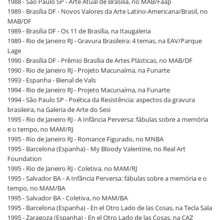
1988 - São Paulo SP - Arte Atual de Brasília, no MAB/Faap
1989 - Brasília DF - Novos Valores da Arte Latino-Americana/Brasil, no
MAB/DF
1989 - Brasília DF - Os 11 de Brasília, na Itaugaleria
1989 - Rio de Janeiro RJ - Gravura Brasileira: 4 temas, na EAV/Parque
Lage
1990 - Brasília DF - Prêmio Brasília de Artes Plásticas, no MAB/DF
1990 - Rio de Janeiro RJ - Projeto Macunaíma, na Funarte
1993 - Espanha - Bienal de Vals
1994 - Rio de Janeiro RJ - Projeto Macunaíma, na Funarte
1994 - São Paulo SP - Poética da Resistência: aspectos da gravura
brasileira, na Galeria de Arte do Sesi
1995 - Rio de Janeiro RJ - A Infância Perversa: fábulas sobre a memória
e o tempo, no MAM/RJ
1995 - Rio de Janeiro RJ - Romance Figurado, no MNBA
1995 - Barcelona (Espanha) - My Bloody Valentine, no Real Art
Foundation
1995 - Rio de Janeiro RJ - Coletiva, no MAM/RJ
1995 - Salvador BA - A Infância Perversa: fábulas sobre a memória e o
tempo, no MAM/BA
1995 - Salvador BA - Coletiva, no MAM/BA
1995 - Barcelona (Espanha) - En el Otro Lado de las Cosas, na Tecla Sala
1995 - Zaragoza (Espanha) - En el Otro Lado de las Cosas, na CAZ