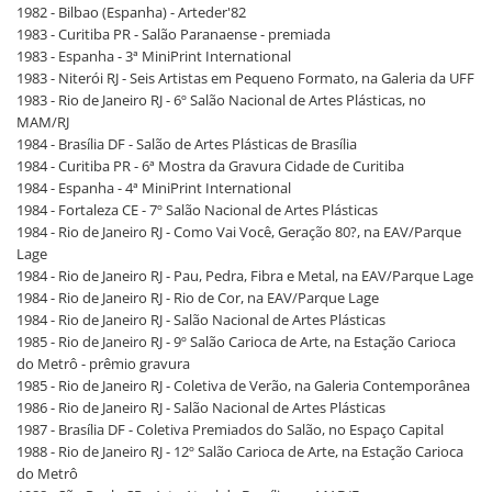
1982 - Bilbao (Espanha) - Arteder'82
1983 - Curitiba PR - Salão Paranaense - premiada
1983 - Espanha - 3ª MiniPrint International
1983 - Niterói RJ - Seis Artistas em Pequeno Formato, na Galeria da UFF
1983 - Rio de Janeiro RJ - 6º Salão Nacional de Artes Plásticas, no
MAM/RJ
1984 - Brasília DF - Salão de Artes Plásticas de Brasília
1984 - Curitiba PR - 6ª Mostra da Gravura Cidade de Curitiba
1984 - Espanha - 4ª MiniPrint International
1984 - Fortaleza CE - 7º Salão Nacional de Artes Plásticas
1984 - Rio de Janeiro RJ - Como Vai Você, Geração 80?, na EAV/Parque
Lage
1984 - Rio de Janeiro RJ - Pau, Pedra, Fibra e Metal, na EAV/Parque Lage
1984 - Rio de Janeiro RJ - Rio de Cor, na EAV/Parque Lage
1984 - Rio de Janeiro RJ - Salão Nacional de Artes Plásticas
1985 - Rio de Janeiro RJ - 9º Salão Carioca de Arte, na Estação Carioca
do Metrô - prêmio gravura
1985 - Rio de Janeiro RJ - Coletiva de Verão, na Galeria Contemporânea
1986 - Rio de Janeiro RJ - Salão Nacional de Artes Plásticas
1987 - Brasília DF - Coletiva Premiados do Salão, no Espaço Capital
1988 - Rio de Janeiro RJ - 12º Salão Carioca de Arte, na Estação Carioca
do Metrô