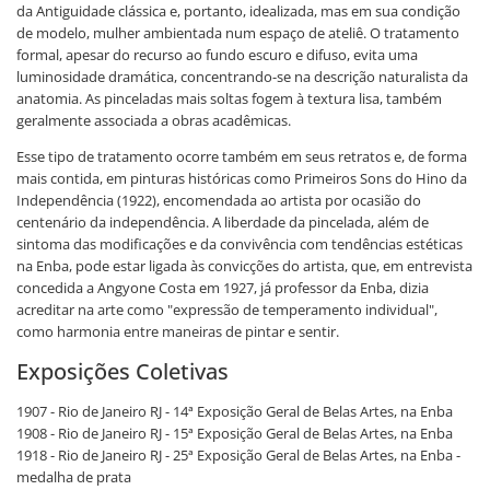
da Antiguidade clássica e, portanto, idealizada, mas em sua condição
de modelo, mulher ambientada num espaço de ateliê. O tratamento
formal, apesar do recurso ao fundo escuro e difuso, evita uma
luminosidade dramática, concentrando-se na descrição naturalista da
anatomia. As pinceladas mais soltas fogem à textura lisa, também
geralmente associada a obras acadêmicas.
Esse tipo de tratamento ocorre também em seus retratos e, de forma
mais contida, em pinturas históricas como Primeiros Sons do Hino da
Independência (1922), encomendada ao artista por ocasião do
centenário da independência. A liberdade da pincelada, além de
sintoma das modificações e da convivência com tendências estéticas
na Enba, pode estar ligada às convicções do artista, que, em entrevista
concedida a Angyone Costa em 1927, já professor da Enba, dizia
acreditar na arte como "expressão de temperamento individual",
como harmonia entre maneiras de pintar e sentir.
Exposições Coletivas
1907 - Rio de Janeiro RJ - 14ª Exposição Geral de Belas Artes, na Enba
1908 - Rio de Janeiro RJ - 15ª Exposição Geral de Belas Artes, na Enba
1918 - Rio de Janeiro RJ - 25ª Exposição Geral de Belas Artes, na Enba -
medalha de prata