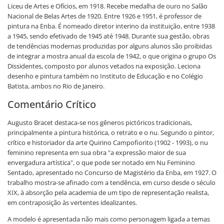
Liceu de Artes e Ofícios, em 1918. Recebe medalha de ouro no Salão
Nacional de Belas Artes de 1920. Entre 1926 e 1951, é professor de
pintura na Enba. É nomeado diretor interino da instituição, entre 1938
a 1945, sendo efetivado de 1945 até 1948. Durante sua gestão, obras
de tendências modernas produzidas por alguns alunos são proibidas
de integrar a mostra anual da escola de 1942, o que origina o grupo Os
Dissidentes, composto por alunos vetados na exposição. Leciona
desenho e pintura também no Instituto de Educação e no Colégio
Batista, ambos no Rio de Janeiro.
Comentário Crítico
Augusto Bracet destaca-se nos gêneros pictóricos tradicionais,
principalmente a pintura histórica, o retrato e o nu. Segundo o pintor,
crítico e historiador da arte Quirino Campofiorito (1902 - 1993), o nu
feminino representa em sua obra "a expressão maior de sua
envergadura artística", o que pode ser notado em Nu Feminino
Sentado, apresentado no Concurso de Magistério da Enba, em 1927. O
trabalho mostra-se afinado com a tendência, em curso desde o século
XIX, à absorção pela academia de um tipo de representação realista,
em contraposição às vertentes idealizantes.
A modelo é apresentada não mais como personagem ligada a temas