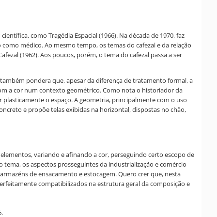
científica, como Tragédia Espacial (1966). Na década de 1970, faz
ção como médico. Ao mesmo tempo, os temas do cafezal e da relação
ezal (1962). Aos poucos, porém, o tema do cafezal passa a ser
 E também pondera que, apesar da diferença de tratamento formal, a
 com a cor num contexto geométrico. Como nota o historiador da
r plasticamente o espaço. A geometria, principalmente com o uso
ncreto e propõe telas exibidas na horizontal, dispostas no chão,
s elementos, variando e afinando a cor, perseguindo certo escopo de
 tema, os aspectos prosseguintes da industrialização e comércio
os armazéns de ensacamento e estocagem. Quero crer que, nesta
erfeitamente compatibilizados na estrutura geral da composição e
6.