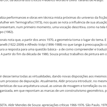
ealiza performances e obras em técnica mista próximas do universo da ficção 
Mulher em Termografia (1973), nos quais se nota a influência de sua atua
resentam, num primeiro momento, uma vocação descritiva, como na tela Caf
o (1982).
Morais nota que, a partir dos anos 1970, a geometria toma o lugar do tema.
nelli (1922-2009) e Alfredo Volpi (1896-1988) no que tange à preocupação
cura a resposta para uma questão básica - a de como compreender e traduzi
 partir do fim da década de 1980, Souza produz trabalhos de pintura em co
xtrair desse tema todas as virtualidades, dando novas disposições aos mesmo
num processo de depuração. Atualmente, Aldir procura introduzir, no mesmo
erísticas de sua arquitetura usual, as usinas de moagem e torrefação ou 
organizada, em que repontam as marcas de um construtivismo geométrico, p
ETA. Aldir Mendes de Souza: apreciações críticas 1966-1976. São Paulo, 197