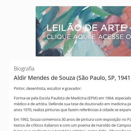
Biografia
Aldir Mendes de Souza (São Paulo, SP, 1941 
Pintor, desenhista, escultor e gravador.
Forma-se pela Escola Paulista de Medicina (EPM) em 1964, especiali
médico e de artista. Defende sua tese de doutorado em medicina pel
anos 1970, realiza pinturas que fazem referências à cidade se exp
Em 1992, Souza comemora 30 anos de pintura com exposição no Paço 
textos de críticos italianos e com um poema de Haroldo de Campos 
livros que analisam sua trajetória artística, como Aldir - Obsessão pe