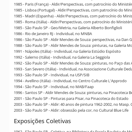
1985 - Paris (França) - Aldir/Perspectivas, com patrocínio do Ministé
1985 - Lisboa (Portugal) - Aldir/Perspectivas, com patrocínio do Min
1985 - Madri (Espanha) - Aldir/Perspectivas, com patrocínio do Minist
1985 - Roma (Itália) - Aldir/Perspectivas, com patrocínio do Ministér
1985 - São Paulo SP - Geo/Metria, na Galeria Alberto Bonfiglioli
1986 - Rio de Janeiro RJ - Individual, no MNBA
1986 - São Paulo SP - Aldir Mendes de Souza: perspectivas, na Dan G
1988 - São Paulo SP - Aldir Mendes de Souza: pinturas, na Galeria M
1991 - Nápoles (Itália) - Individual, na Galeria Estúdio Espósito
1992 - Salerno (Itália) - Individual, na Galeria La Seggiola
1992 - São Paulo SP - Aldir Mendes de Souza: pinturas, no Paço das 
1993 - San Severo (Itália) - Individual, na Associazione Culturale De
1993 - São Paulo SP - Individual, na USP/SIB
1994 - Avellino (Itália) - Individual, no Centro Culturale L'Approdo
1994 - São Paulo SP - Individual, no MAB/Faap
1996 - Santos SP - Aldir Mendes de Souza: pinturas, na Pinacoteca B
2001 - São Paulo SP - Pinturas para Pisar, na Pinacoteca do Estado
2003 - São Paulo SP - Aldir: 40 anos de pintura 1962-2002, no Masp. 
2003 - São Paulo SP - Aldir: obsessão pela cor, no Cultural Blue Life
Exposições Coletivas
1962 - São Paulo SP - Coletiva, na Biblioteca da Escola Paulista de M