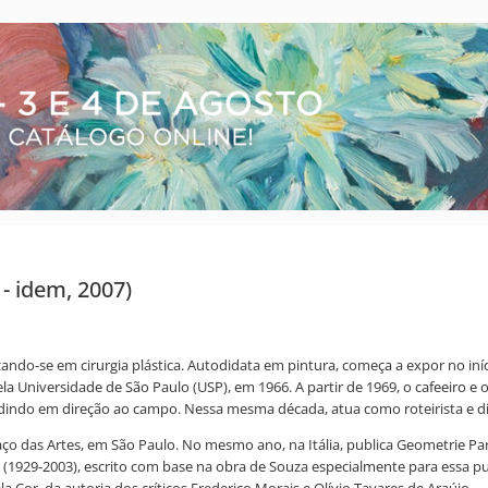
- idem, 2007)
zando-se em cirurgia plástica. Autodidata em pintura, começa a expor no in
a Universidade de São Paulo (USP), em 1966. A partir de 1969, o cafeeiro 
andindo em direção ao campo. Nessa mesma década, atua como roteirista e di
das Artes, em São Paulo. No mesmo ano, na Itália, publica Geometrie Parl
(1929-2003), escrito com base na obra de Souza especialmente para essa pub
la Cor, da autoria dos críticos Frederico Morais e Olívio Tavares de Araújo.