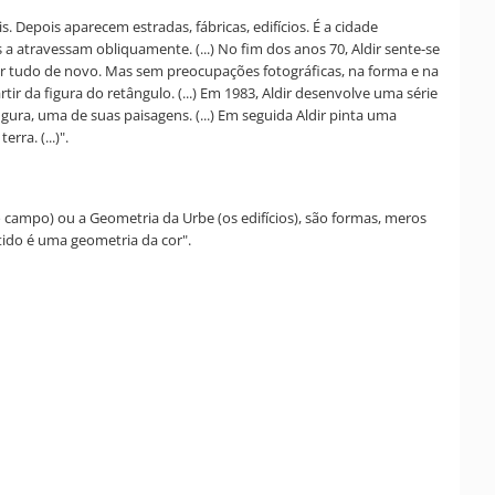
 Depois aparecem estradas, fábricas, edifícios. É a cidade
a atravessam obliquamente. (...) No fim dos anos 70, Aldir sente-se
çar tudo de novo. Mas sem preocupações fotográficas, na forma e na
 da figura do retângulo. (...) Em 1983, Aldir desenvolve uma série
igura, uma de suas paisagens. (...) Em seguida Aldir pinta uma
ra. (...)".
(o campo) ou a Geometria da Urbe (os edifícios), são formas, meros
btido é uma geometria da cor".