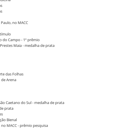
as
as
o Paulo, no MACC
stímulo
do do Campo - 1º prêmio
a Prestes Maia - medalha de prata
rte das Folhas
o de Arena
São Caetano do Sul - medalha de prata
de prata
es
ação Bienal
, no MACC - prêmio pesquisa