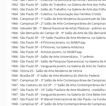
1962 - São Paulo SP - Salão do Trabalho, na Galeria de Arte das Folh
1963 - São Paulo SP - Salão do Trabalho, na Galeria de Arte das Folh
1964 - São Paulo SP - Coletiva, na Associação das Famílias Cristãs
1966 - Campinas SP - 1º Salão de Arte Moderna da Juventude de Sã
1966 - Campinas SP - 2º Salão de Arte Contemporânea de Campinas
1966 - Salvador BA - 1ª Bienal Nacional de Artes Plásticas - prêmio e
1966 - São Bernardo do Campo SP - 9º Salão de Arte de São Bernar
1966 - São Paulo SP - 15º Salão Paulista de Arte Moderna, na Galeri
1966 - São Paulo SP - 4 Pintores Jovens, no MAB/Faap
1966 - São Paulo SP - 6 Pintores, na Galeria Artécnica
1966 - São Paulo SP - Artistas Jovens, no MAB/Faap
1966 - São Paulo SP - Salão de Arte Universitária - 1º prêmio
1966 - São Paulo SP - Salão de Pesquisa Operacional, na Galeria de A
1966 - São Paulo SP - Vanguarda Jovem, na Galeria de Arte do Teatr
1966 - Vitória ES - Salão de Arte Moderna de Vitória
1966 - Brasília DF - 3º Salão de Arte Moderna do Distrito Federal
1967 - Campinas SP - 3º Salão de Arte Contemporânea de Campinas
1967 - São Caetano do Sul SP - 1º Salão de Arte Contemporânea de 
1967 - São Paulo SP - 16º Salão Paulista de Arte Moderna - medalha 
1967 - São Paulo SP - Vanguarda Jovem, na Galeria do Cine Belas Art
1967 - São Paulo SP - 9ª Bienal Internacional de São Paulo, na Fund
1968 - Campinas SP - 4º Salão de Arte Contemporânea de Campinas