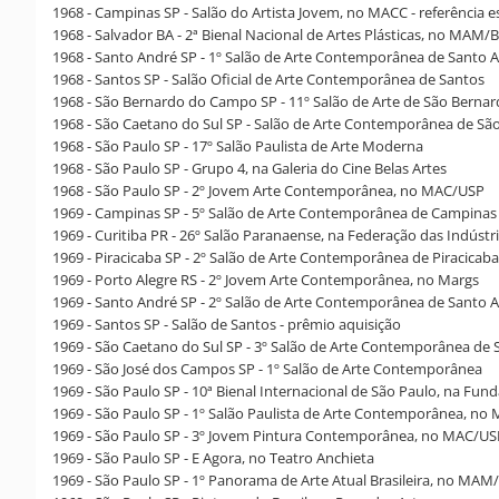
1968 - Campinas SP - Salão do Artista Jovem, no MACC - referência e
1968 - Salvador BA - 2ª Bienal Nacional de Artes Plásticas, no MAM/
1968 - Santo André SP - 1º Salão de Arte Contemporânea de Santo 
1968 - Santos SP - Salão Oficial de Arte Contemporânea de Santos
1968 - São Bernardo do Campo SP - 11º Salão de Arte de São Bern
1968 - São Caetano do Sul SP - Salão de Arte Contemporânea de São
1968 - São Paulo SP - 17º Salão Paulista de Arte Moderna
1968 - São Paulo SP - Grupo 4, na Galeria do Cine Belas Artes
1968 - São Paulo SP - 2º Jovem Arte Contemporânea, no MAC/USP
1969 - Campinas SP - 5º Salão de Arte Contemporânea de Campinas
1969 - Curitiba PR - 26º Salão Paranaense, na Federação das Indústr
1969 - Piracicaba SP - 2º Salão de Arte Contemporânea de Piracicaba
1969 - Porto Alegre RS - 2º Jovem Arte Contemporânea, no Margs
1969 - Santo André SP - 2º Salão de Arte Contemporânea de Santo 
1969 - Santos SP - Salão de Santos - prêmio aquisição
1969 - São Caetano do Sul SP - 3º Salão de Arte Contemporânea de 
1969 - São José dos Campos SP - 1º Salão de Arte Contemporânea
1969 - São Paulo SP - 10ª Bienal Internacional de São Paulo, na Fun
1969 - São Paulo SP - 1º Salão Paulista de Arte Contemporânea, no
1969 - São Paulo SP - 3º Jovem Pintura Contemporânea, no MAC/US
1969 - São Paulo SP - E Agora, no Teatro Anchieta
1969 - São Paulo SP - 1º Panorama de Arte Atual Brasileira, no MAM