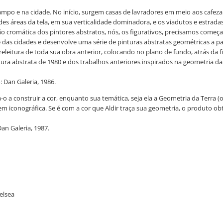
mpo e na cidade. No início, surgem casas de lavradores em meio aos cafezais.
 áreas da tela, em sua verticalidade dominadora, e os viadutos e estradas 
ção cromática dos pintores abstratos, nós, os figurativos, precisamos come
 cidades e desenvolve uma série de pinturas abstratas geométricas a partir
releitura de toda sua obra anterior, colocando no plano de fundo, atrás da f
ra abstrata de 1980 e dos trabalhos anteriores inspirados na geometria da ter
 Dan Galeria, 1986.
a-o a construir a cor, enquanto sua temática, seja ela a Geometria da Terra 
agem iconográfica. Se é com a cor que Aldir traça sua geometria, o produto o
n Galeria, 1987.
elsea