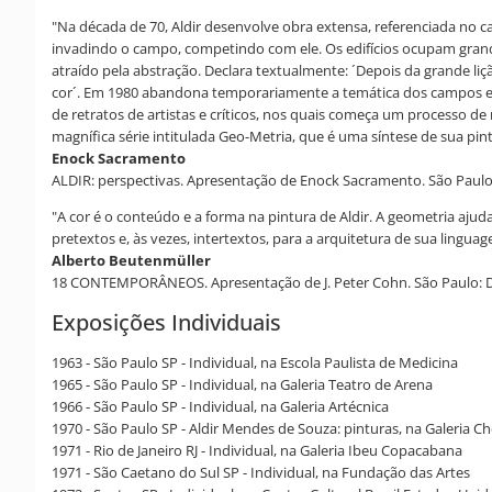
"Na década de 70, Aldir desenvolve obra extensa, referenciada no ca
invadindo o campo, competindo com ele. Os edifícios ocupam grandes
atraído pela abstração. Declara textualmente: ´Depois da grande li
cor´. Em 1980 abandona temporariamente a temática dos campos e das
de retratos de artistas e críticos, nos quais começa um processo de 
magnífica série intitulada Geo-Metria, que é uma síntese de sua pintu
Enock Sacramento
ALDIR: perspectivas. Apresentação de Enock Sacramento. São Paulo:
"A cor é o conteúdo e a forma na pintura de Aldir. A geometria ajud
pretextos e, às vezes, intertextos, para a arquitetura de sua lingu
Alberto Beutenmüller
18 CONTEMPORÂNEOS. Apresentação de J. Peter Cohn. São Paulo: Da
Exposições Individuais
1963 - São Paulo SP - Individual, na Escola Paulista de Medicina
1965 - São Paulo SP - Individual, na Galeria Teatro de Arena
1966 - São Paulo SP - Individual, na Galeria Artécnica
1970 - São Paulo SP - Aldir Mendes de Souza: pinturas, na Galeria Ch
1971 - Rio de Janeiro RJ - Individual, na Galeria Ibeu Copacabana
1971 - São Caetano do Sul SP - Individual, na Fundação das Artes