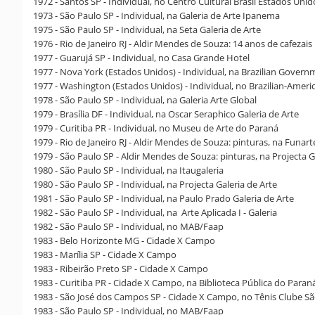
1972 - Santos SP - Individual, no Centro Cultural Brasil Estados Unid
1973 - São Paulo SP - Individual, na Galeria de Arte Ipanema
1975 - São Paulo SP - Individual, na Seta Galeria de Arte
1976 - Rio de Janeiro RJ - Aldir Mendes de Souza: 14 anos de cafezai
1977 - Guarujá SP - Individual, no Casa Grande Hotel
1977 - Nova York (Estados Unidos) - Individual, na Brazilian Gover
1977 - Washington (Estados Unidos) - Individual, no Brazilian-Americ
1978 - São Paulo SP - Individual, na Galeria Arte Global
1979 - Brasília DF - Individual, na Oscar Seraphico Galeria de Arte
1979 - Curitiba PR - Individual, no Museu de Arte do Paraná
1979 - Rio de Janeiro RJ - Aldir Mendes de Souza: pinturas, na Funarte
1979 - São Paulo SP - Aldir Mendes de Souza: pinturas, na Projecta G
1980 - São Paulo SP - Individual, na Itaugaleria
1980 - São Paulo SP - Individual, na Projecta Galeria de Arte
1981 - São Paulo SP - Individual, na Paulo Prado Galeria de Arte
1982 - São Paulo SP - Individual, na Arte Aplicada I - Galeria
1982 - São Paulo SP - Individual, no MAB/Faap
1983 - Belo Horizonte MG - Cidade X Campo
1983 - Marília SP - Cidade X Campo
1983 - Ribeirão Preto SP - Cidade X Campo
1983 - Curitiba PR - Cidade X Campo, na Biblioteca Pública do Para
1983 - São José dos Campos SP - Cidade X Campo, no Tênis Clube 
1983 - São Paulo SP - Individual, no MAB/Faap