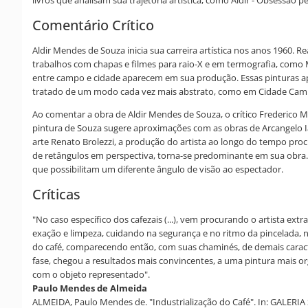
Comentário Crítico
Aldir Mendes de Souza inicia sua carreira artística nos anos 1960. R
trabalhos com chapas e filmes para raio-X e em termografia, como 
entre campo e cidade aparecem em sua produção. Essas pinturas ap
tratado de um modo cada vez mais abstrato, como em Cidade Camp
Ao comentar a obra de Aldir Mendes de Souza, o crítico Frederico 
pintura de Souza sugere aproximações com as obras de Arcangelo Ia
arte Renato Brolezzi, a produção do artista ao longo do tempo pro
de retângulos em perspectiva, torna-se predominante em sua obra. A
que possibilitam um diferente ângulo de visão ao espectador.
Críticas
"No caso específico dos cafezais (...), vem procurando o artista e
exação e limpeza, cuidando na segurança e no ritmo da pincelada, 
do café, comparecendo então, com suas chaminés, de demais caract
fase, chegou a resultados mais convincentes, a uma pintura mais 
com o objeto representado".
Paulo Mendes de Almeida
ALMEIDA, Paulo Mendes de. "Industrialização do Café". In: GALERIA S