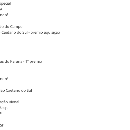
special
BA
André
ardo do Campo
 Caetano do Sul - prêmio aquisição
ias do Paraná - 1º prêmio
André
São Caetano do Sul
dação Bienal
 Masp
P
/SP