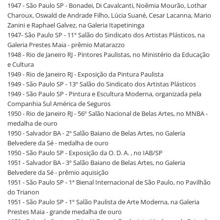
1947 - São Paulo SP - Bonadei, Di Cavalcanti, Noêmia Mourão, Lothar
Charoux, Oswald de Andrade Filho, Lúcia Suané, Cesar Lacanna, Mario
Zanini e Raphael Galvez, na Galeria Itapetininga
1947- São Paulo SP - 11º Salão do Sindicato dos Artistas Plásticos, na
Galeria Prestes Maia - prêmio Matarazzo
1948 - Rio de Janeiro RJ - Pintores Paulistas, no Ministério da Educação
e Cultura
1949 - Rio de Janeiro RJ - Exposição da Pintura Paulista
1949 - São Paulo SP - 13º Salão do Sindicato dos Artistas Plásticos
1949 - São Paulo SP - Pintura e Escultura Moderna, organizada pela
Companhia Sul América de Seguros
1950 - Rio de Janeiro RJ - 56º Salão Nacional de Belas Artes, no MNBA -
medalha de ouro
1950 - Salvador BA - 2º Salão Baiano de Belas Artes, no Galeria
Belvedere da Sé - medalha de ouro
1950 - São Paulo SP - Exposição da O. D. A. , no IAB/SP
1951 - Salvador BA - 3º Salão Baiano de Belas Artes, no Galeria
Belvedere da Sé - prêmio aquisição
1951 - São Paulo SP - 1ª Bienal Internacional de São Paulo, no Pavilhão
do Trianon
1951 - São Paulo SP - 1º Salão Paulista de Arte Moderna, na Galeria
Prestes Maia - grande medalha de ouro