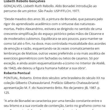
Lisbeth Rebollo Gonçalves
GONÇALVES, Lisbeth Ruth Rebollo. Aldo Bonadei: introdução ao
percurso de um pintor. São Paulo: USP/FFLCH, 1977.
"Desde meados dos anos 30, a pintura de Bonadei, que passara pelo
rigor do aprendizado acadêmico com o virtuose das naturezas-
mortas, Pedro Alexandrino, estivera se dirigindo no sentido de uma
crescente simplificação do espaço pictórico pelas mãos de Cézanne e
de moderados cubismos. Equilibrara-se aos poucos, para manter-se
como tal até o fim, na doce, mas controlada musicalidade dos acordes
de emoção e razão, esquentando-se às vezes cromaticamente em
lembranças de Matisse, outras vezes preferindo a via mais ascética de
exercícios geométricos com fachadas ou tetos de casarios. Só por
exceção, e ainda assim esquematizando-a (como no Interior de Ateliê,
de 1942), ele deixou a figura humana habitar a sua obra".
Roberto Pontual
PONTUAL, Roberto. Entre dois séculos: arte brasileira do século XX na
coleção Gilberto Chateaubriand. Prefácio Gilberto Chateaubriand;
apresentação M. F. do Nascimento Brito. Rio de Janeiro: JB, 1987. p.
125.
"A arte de Bonadei se caracteriza por uma tensão constante entre o
seu lirismo e a sua vontade de contenção, tanto no grafismo como na