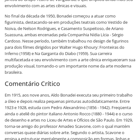
envolvimento com as artes cênicas e visuais.
No final da década de 1950, Bonadei começou a atuar como
figurinista, destacando-se em produções teatrais como Vestido de
Noiva, de Nelson Rodrigues, e Casamento Suspeitoso, de Ariano
Suassuna, ambas encenadas pela Companhia Nídia Lícia - Sérgio
Cardoso. Nesse período, também trabalhou no design de figurinos
para dois filmes dirigidos por Walter Hugo Khoury: Fronteiras do
Inferno (1958) e Na Garganta do Diabo (1959). Sua carreira
multifacetada e seu envolvimento com a arte cênica enriqueceram sua
produção visual, tornando-o um importante nome da arte moderna
brasileira.
Comentário Crítico
Em 1915, aos nove anos, Aldo Bonadei executa seu primeiro trabalho
a óleo e depois realiza pequenas pinturas autodidaticamente. Entre
1923 e 1928, estuda com Pedro Alexandrino (1856 - 1942). Freqüenta
ainda o ateliê do pintor italiano Antonio Rocco (1880 - 1944) e o curso
de desenho e artes no Liceu de Artes e Ofícios de São Paulo. Em 1929,
torna-se amigo do professor Amadeo Scavone, com o qual mantém
conversas quase diárias sobre arte. Segundo o artista, Scavone o
ensina a estruturar mentalmente a composição em formas, linhas e