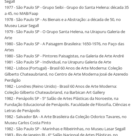
Segall
1977 - São Paulo SP - Grupo Seibi - Grupo do Santa Helena: década 35
a 45, no MAB/Faap
1978 - São Paulo SP - As Bienais e a Abstração: a década de 50, no
Museu Lasar Segall
1979 - São Paulo SP - O Grupo Santa Helena, na Uirapuru Galeria de
Arte
1980 - São Paulo SP - A Paisagem Brasileira: 1650-1976, no Paço das
Artes
1980 - São Paulo SP - Pintores Paisagistas, na Galeria de Arte André
1981 - São Paulo SP - Individual, na Uirapuru Galeria de Arte
1982 - Lisboa (Portugal) - Brasil 60 Anos de Arte Moderna: Coleção
Gilberto Chateaubriand, no Centro de Arte Moderna José de Azeredo
Perdigão
1982 - Londres (Reino Unido) - Brasil 60 Anos de Arte Moderna:
Coleção Gilberto Chateaubriand, na Barbican Art Gallery
1982 - Penápolis SP - 5º Salão de Artes Plásticas da Noroeste, na
Fundação Educacional de Penápolis. Faculdade de Filosofia, Ciências e
Letras de Penápolis
1982 - Salvador BA - A Arte Brasileira da Coleção Odorico Tavares, no
Museu Carlos Costa Pinto
1982 - São Paulo SP - Marinhas e Ribeirinhas, no Museu Lasar Segall
1983 - Rio de Janeiro RJ - 6º Salão Nacional de Artes Plásticas, no