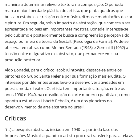
maneira a determinar relevo e textura na composição. O período
marca maior liberdade plástica do artista, que pinta quadros que
buscam estabelecer relação entre música, ritmos e modulações da cor
e pintura. Em seguida, sob o impacto da abstração, que começa a ser
apresentada no país em importantes mostras, Bonadei interessa-se
pelo cubismo e posteriormente busca a compreensão perceptiva do
espaço por meio da teoria da Gestalt [Psicologia da Forma]. Pode-se
observar em obras como Mulher Sentada (1948) e Gemini II (1952) a
tensão entre o figurativo e o abstrato, que permanece em sua
produção posterior.
Aldo Bonadei, para o crítico Jacob Klintowitz, destaca-se entre os
pintores do Grupo Santa Helena por sua formação mais erudita. O
interesse por diferentes áreas leva-o a desenvolver atividades em
poesia, moda e teatro. O artista tem importante atuação, entre os
anos 1930 e 1940, na consolidação da arte moderna paulista e, como
aponta a estudiosa Lisbeth Rebollo, é um dos pioneiros no
desenvolvimento da arte abstrata no Brasil.
Críticas
"(...) a pesquisa abstrata, iniciada em 1940 - a partir da fase das
Impressões Musicais, quando o artista procura transferir para a tela as