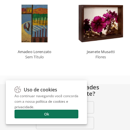
Amadeo Lorenzato
Jeanete Musatti
Sem Título
Flores
Quer receber novidades
Uso de cookies
do Escritório de Arte?
Ao continuar navegando você concorda
com a nossa
política de cookies e
privacidade
.
Nome Completo
Ok
Email