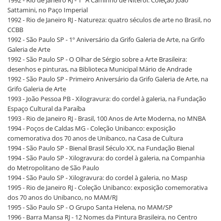
1992 - Rio de Janeiro RJ - 1º A Caminho de Niterói: Coleção João
Sattamini, no Paço Imperial
1992 - Rio de Janeiro RJ - Natureza: quatro séculos de arte no Brasil, no
CCBB
1992 - São Paulo SP - 1º Aniversário da Grifo Galeria de Arte, na Grifo
Galeria de Arte
1992 - São Paulo SP - O Olhar de Sérgio sobre a Arte Brasileira:
desenhos e pinturas, na Biblioteca Municipal Mário de Andrade
1992 - São Paulo SP - Primeiro Aniversário da Grifo Galeria de Arte, na
Grifo Galeria de Arte
1993 - João Pessoa PB - Xilogravura: do cordel à galeria, na Fundação
Espaço Cultural da Paraíba
1993 - Rio de Janeiro RJ - Brasil, 100 Anos de Arte Moderna, no MNBA
1994 - Poços de Caldas MG - Coleção Unibanco: exposição
comemorativa dos 70 anos de Unibanco, na Casa de Cultura
1994 - São Paulo SP - Bienal Brasil Século XX, na Fundação Bienal
1994 - São Paulo SP - Xilogravura: do cordel à galeria, na Companhia
do Metropolitano de São Paulo
1994 - São Paulo SP - Xilogravura: do cordel à galeria, no Masp
1995 - Rio de Janeiro RJ - Coleção Unibanco: exposição comemorativa
dos 70 anos do Unibanco, no MAM/RJ
1995 - São Paulo SP - O Grupo Santa Helena, no MAM/SP
1996 - Barra Mansa RJ - 12 Nomes da Pintura Brasileira, no Centro