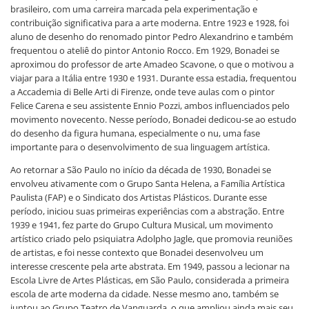
brasileiro, com uma carreira marcada pela experimentação e
contribuição significativa para a arte moderna. Entre 1923 e 1928, foi
aluno de desenho do renomado pintor Pedro Alexandrino e também
frequentou o ateliê do pintor Antonio Rocco. Em 1929, Bonadei se
aproximou do professor de arte Amadeo Scavone, o que o motivou a
viajar para a Itália entre 1930 e 1931. Durante essa estadia, frequentou
a Accademia di Belle Arti di Firenze, onde teve aulas com o pintor
Felice Carena e seu assistente Ennio Pozzi, ambos influenciados pelo
movimento novecento. Nesse período, Bonadei dedicou-se ao estudo
do desenho da figura humana, especialmente o nu, uma fase
importante para o desenvolvimento de sua linguagem artística.
Ao retornar a São Paulo no início da década de 1930, Bonadei se
envolveu ativamente com o Grupo Santa Helena, a Família Artística
Paulista (FAP) e o Sindicato dos Artistas Plásticos. Durante esse
período, iniciou suas primeiras experiências com a abstração. Entre
1939 e 1941, fez parte do Grupo Cultura Musical, um movimento
artístico criado pelo psiquiatra Adolpho Jagle, que promovia reuniões
de artistas, e foi nesse contexto que Bonadei desenvolveu um
interesse crescente pela arte abstrata. Em 1949, passou a lecionar na
Escola Livre de Artes Plásticas, em São Paulo, considerada a primeira
escola de arte moderna da cidade. Nesse mesmo ano, também se
juntou ao Grupo Teatro de Vanguarda, o que ampliou ainda mais seu