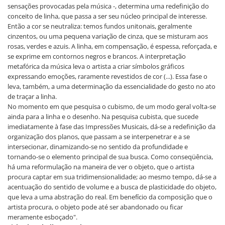
sensações provocadas pela música -, determina uma redefinição do
conceito de linha, que passa a ser seu núcleo principal de interesse.
Então a cor se neutraliza: temos fundos unitonais, geralmente
cinzentos, ou uma pequena variação de cinza, que se misturam aos
rosas, verdes e azuis. A linha, em compensação, é espessa, reforçada, e
se exprime em contornos negros e brancos. A interpretação
metafórica da música leva o artista a criar símbolos gráficos
expressando emoções, raramente revestidos de cor (...). Essa fase o
leva, também, a uma determinação da essencialidade do gesto no ato
de traçar a linha.
No momento em que pesquisa o cubismo, de um modo geral volta-se
ainda para a linha e o desenho. Na pesquisa cubista, que sucede
imediatamente à fase das Impressões Musicais, dá-se a redefinição da
organização dos planos, que passam a se interpenetrar e a se
intersecionar, dinamizando-se no sentido da profundidade e
tornando-se o elemento principal de sua busca. Como conseqüência,
há uma reformulação na maneira de ver o objeto, que o artista
procura captar em sua tridimensionalidade; ao mesmo tempo, dá-se a
acentuação do sentido de volume e a busca de plasticidade do objeto,
que leva a uma abstração do real. Em benefício da composição que o
artista procura, o objeto pode até ser abandonado ou ficar
meramente esboçado".