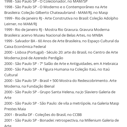
1998 - São Paulo SP - O Colecionador, no MAM/SP
1998 - São Paulo SP - O Moderno e o Contemporâneo na Arte
Brasileira: Coleção Gilberto Chateaubriand - MAM/RJ, no Masp
1999 - Rio de Janeiro RJ - Arte Construtiva no Brasil: Coleção Adolpho
Leirner, no MAM/RJ
1999 - Rio de Janeiro RJ - Mostra Rio Gravura. Gravura Moderna
Brasileira: acervo Museu Nacional de Belas Artes, no MNBA
1999 - Salvador BA - 60 Anos de Arte Brasileira, no Espaço Cultural da
Caixa Econômica Federal
2000 - Lisboa (Portugal) - Século 20: arte do Brasil, no Centro de Arte
Moderna José de Azeredo Perdigão
2000 - São Paulo SP - 7º Salão de Arte e Antiguidades, em A Hebraica
2000 - São Paulo SP - A Figura Humana na Coleção Itaú, no Itaú
Cultural
2000 - São Paulo SP - Brasil + 500 Mostra do Redescobrimento. Arte
Moderna, na Fundação Bienal
2000 - São Paulo SP - Grupo Santa Helena, na Jo Slaviero Galeria de
Arte
2000 - São Paulo SP - São Paulo: de vila a metrópole, na Galeria Masp
Prestes Maia
2001 - Brasília DF - Coleções do Brasil, no CCBB
2001 - São Paulo SP - Bonadei: retrospectiva, na Millenium Galeria de
Arte