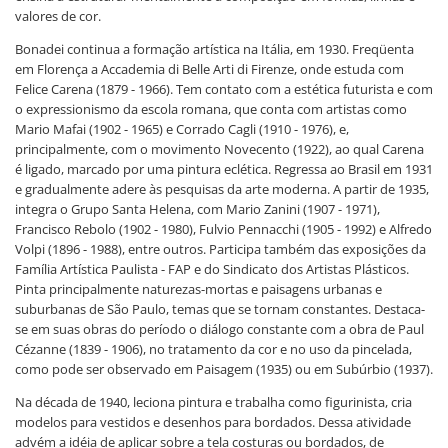
valores de cor.
Bonadei continua a formação artística na Itália, em 1930. Freqüenta
em Florença a Accademia di Belle Arti di Firenze, onde estuda com
Felice Carena (1879 - 1966). Tem contato com a estética futurista e com
o expressionismo da escola romana, que conta com artistas como
Mario Mafai (1902 - 1965) e Corrado Cagli (1910 - 1976), e,
principalmente, com o movimento Novecento (1922), ao qual Carena
é ligado, marcado por uma pintura eclética. Regressa ao Brasil em 1931
e gradualmente adere às pesquisas da arte moderna. A partir de 1935,
integra o Grupo Santa Helena, com Mario Zanini (1907 - 1971),
Francisco Rebolo (1902 - 1980), Fulvio Pennacchi (1905 - 1992) e Alfredo
Volpi (1896 - 1988), entre outros. Participa também das exposições da
Família Artística Paulista - FAP e do Sindicato dos Artistas Plásticos.
Pinta principalmente naturezas-mortas e paisagens urbanas e
suburbanas de São Paulo, temas que se tornam constantes. Destaca-
se em suas obras do período o diálogo constante com a obra de Paul
Cézanne (1839 - 1906), no tratamento da cor e no uso da pincelada,
como pode ser observado em Paisagem (1935) ou em Subúrbio (1937).
Na década de 1940, leciona pintura e trabalha como figurinista, cria
modelos para vestidos e desenhos para bordados. Dessa atividade
advém a idéia de aplicar sobre a tela costuras ou bordados, de