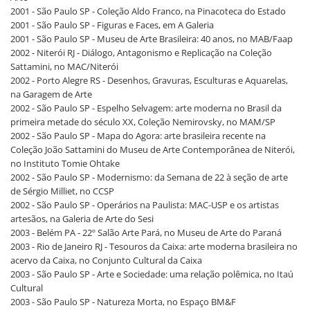
2001 - São Paulo SP - Coleção Aldo Franco, na Pinacoteca do Estado
2001 - São Paulo SP - Figuras e Faces, em A Galeria
2001 - São Paulo SP - Museu de Arte Brasileira: 40 anos, no MAB/Faap
2002 - Niterói RJ - Diálogo, Antagonismo e Replicação na Coleção
Sattamini, no MAC/Niterói
2002 - Porto Alegre RS - Desenhos, Gravuras, Esculturas e Aquarelas,
na Garagem de Arte
2002 - São Paulo SP - Espelho Selvagem: arte moderna no Brasil da
primeira metade do século XX, Coleção Nemirovsky, no MAM/SP
2002 - São Paulo SP - Mapa do Agora: arte brasileira recente na
Coleção João Sattamini do Museu de Arte Contemporânea de Niterói,
no Instituto Tomie Ohtake
2002 - São Paulo SP - Modernismo: da Semana de 22 à seção de arte
de Sérgio Milliet, no CCSP
2002 - São Paulo SP - Operários na Paulista: MAC-USP e os artistas
artesãos, na Galeria de Arte do Sesi
2003 - Belém PA - 22º Salão Arte Pará, no Museu de Arte do Paraná
2003 - Rio de Janeiro RJ - Tesouros da Caixa: arte moderna brasileira no
acervo da Caixa, no Conjunto Cultural da Caixa
2003 - São Paulo SP - Arte e Sociedade: uma relação polêmica, no Itaú
Cultural
2003 - São Paulo SP - Natureza Morta, no Espaço BM&F