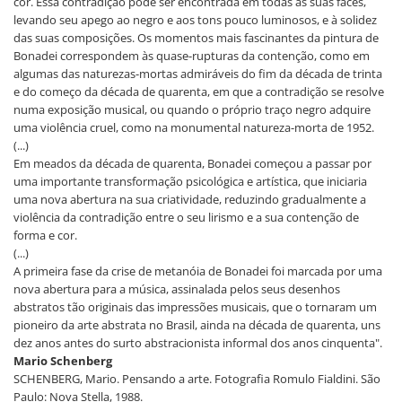
cor. Essa contradição pode ser encontrada em todas as suas faces,
levando seu apego ao negro e aos tons pouco luminosos, e à solidez
das suas composições. Os momentos mais fascinantes da pintura de
Bonadei correspondem às quase-rupturas da contenção, como em
algumas das naturezas-mortas admiráveis do fim da década de trinta
e do começo da década de quarenta, em que a contradição se resolve
numa exposição musical, ou quando o próprio traço negro adquire
uma violência cruel, como na monumental natureza-morta de 1952.
(...)
Em meados da década de quarenta, Bonadei começou a passar por
uma importante transformação psicológica e artística, que iniciaria
uma nova abertura na sua criatividade, reduzindo gradualmente a
violência da contradição entre o seu lirismo e a sua contenção de
forma e cor.
(...)
A primeira fase da crise de metanóia de Bonadei foi marcada por uma
nova abertura para a música, assinalada pelos seus desenhos
abstratos tão originais das impressões musicais, que o tornaram um
pioneiro da arte abstrata no Brasil, ainda na década de quarenta, uns
dez anos antes do surto abstracionista informal dos anos cinquenta".
Mario Schenberg
SCHENBERG, Mario. Pensando a arte. Fotografia Romulo Fialdini. São
Paulo: Nova Stella, 1988.