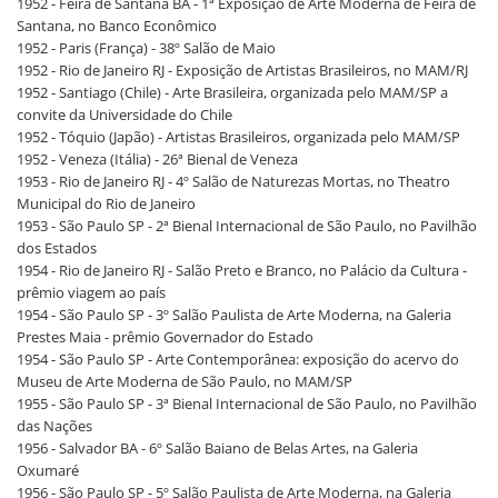
1952 - Feira de Santana BA - 1ª Exposição de Arte Moderna de Feira de
Santana, no Banco Econômico
1952 - Paris (França) - 38º Salão de Maio
1952 - Rio de Janeiro RJ - Exposição de Artistas Brasileiros, no MAM/RJ
1952 - Santiago (Chile) - Arte Brasileira, organizada pelo MAM/SP a
convite da Universidade do Chile
1952 - Tóquio (Japão) - Artistas Brasileiros, organizada pelo MAM/SP
1952 - Veneza (Itália) - 26ª Bienal de Veneza
1953 - Rio de Janeiro RJ - 4º Salão de Naturezas Mortas, no Theatro
Municipal do Rio de Janeiro
1953 - São Paulo SP - 2ª Bienal Internacional de São Paulo, no Pavilhão
dos Estados
1954 - Rio de Janeiro RJ - Salão Preto e Branco, no Palácio da Cultura -
prêmio viagem ao país
1954 - São Paulo SP - 3º Salão Paulista de Arte Moderna, na Galeria
Prestes Maia - prêmio Governador do Estado
1954 - São Paulo SP - Arte Contemporânea: exposição do acervo do
Museu de Arte Moderna de São Paulo, no MAM/SP
1955 - São Paulo SP - 3ª Bienal Internacional de São Paulo, no Pavilhão
das Nações
1956 - Salvador BA - 6º Salão Baiano de Belas Artes, na Galeria
Oxumaré
1956 - São Paulo SP - 5º Salão Paulista de Arte Moderna, na Galeria