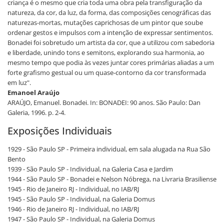
criança é o mesmo que cria toda uma obra pela transfiguração da
natureza, da cor, da luz, da forma, das composições cenográficas das
naturezas-mortas, mutações caprichosas de um pintor que soube
ordenar gestos e impulsos com a intenção de expressar sentimentos.
Bonadei foi sobretudo um artista da cor, que a utilizou com sabedoria
e liberdade, unindo tons e semitons, explorando sua harmonia, ao
mesmo tempo que podia às vezes juntar cores primárias aliadas a um
forte grafismo gestual ou um quase-contorno da cor transformada
em luz".
Emanoel Araújo
ARAÚJO, Emanuel. Bonadei. In: BONADEI: 90 anos. São Paulo: Dan
Galeria, 1996. p. 2-4.
Exposições Individuais
1929 - São Paulo SP - Primeira individual, em sala alugada na Rua São
Bento
1939 - São Paulo SP - Individual, na Galeria Casa e Jardim
1944 - São Paulo SP - Bonadei e Nelson Nóbrega, na Livraria Brasiliense
1945 - Rio de Janeiro RJ - Individual, no IAB/RJ
1945 - São Paulo SP - Individual, na Galeria Domus
1946 - Rio de Janeiro RJ - Individual, no IAB/RJ
1947 - São Paulo SP - Individual, na Galeria Domus