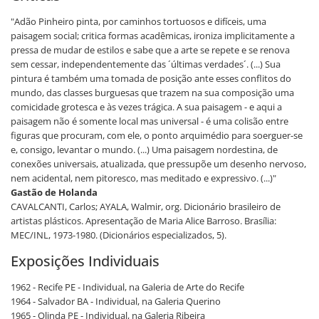
"Adão Pinheiro pinta, por caminhos tortuosos e difíceis, uma
paisagem social; critica formas acadêmicas, ironiza implicitamente a
pressa de mudar de estilos e sabe que a arte se repete e se renova
sem cessar, independentemente das ´últimas verdades´. (...) Sua
pintura é também uma tomada de posição ante esses conflitos do
mundo, das classes burguesas que trazem na sua composição uma
comicidade grotesca e às vezes trágica. A sua paisagem - e aqui a
paisagem não é somente local mas universal - é uma colisão entre
figuras que procuram, com ele, o ponto arquimédio para soerguer-se
e, consigo, levantar o mundo. (...) Uma paisagem nordestina, de
conexões universais, atualizada, que pressupõe um desenho nervoso,
nem acidental, nem pitoresco, mas meditado e expressivo. (...)"
Gastão de Holanda
CAVALCANTI, Carlos; AYALA, Walmir, org. Dicionário brasileiro de
artistas plásticos. Apresentação de Maria Alice Barroso. Brasília:
MEC/INL, 1973-1980. (Dicionários especializados, 5).
Exposições Individuais
1962 - Recife PE - Individual, na Galeria de Arte do Recife
1964 - Salvador BA - Individual, na Galeria Querino
1965 - Olinda PE - Individual, na Galeria Ribeira