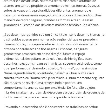
arrumar e o desarrumar. Na trama tento criar com o acúmulo de
arames um campo propício ao arrumar de minhas formas, às vezes
sobre, às vezes entre profundidades diferentes, arrumando e
desarrumando-as nesse espaço, como a procura do escondido. Uma
maneira de captar, segurar, prender as formas livres que assim
guardadas ou escondidas deveriam manter a tensão que é a delas.
Já os desenhos reunidos sob um único título - série desenho tramas - e
distinguidos apenas pela numeração seqüencial que os precedem
trazem os polígonos aquarelados e distribuídos sobre uma trama
ritmada por arabescos de fios negros. Crispadas, as figuras
geométricas arrancam em nossa direção, furam o espaço
bidimensional, desquitam-se da nebulosa de hieróglifos. Estes
desenhos-relevos insinuam-se intimistas, sugerem-se singelos, como
que "performados" de modo distraído, "informal", por assim dizer.
Numa segunda visada, no entanto, passam a vibrar numa clave
cubista, talvez, ou "formalista", já foi falado. E, num momento seguinte
são capazes de revelar uma terceira índole poética, um
comportamento anarquista, por excelência. De fato, são objetos
híbridos sinalizam a ordem da desordem e a desordem da ordem, e de
tudo o mais que possa emanar uma qualidade humana.
Provando que tamanho não é documento, os trabalhos de Arthur