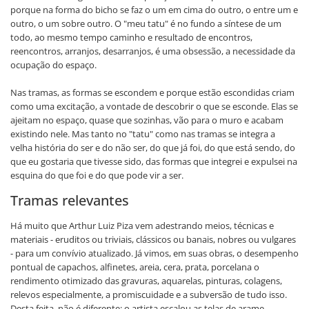
porque na forma do bicho se faz o um em cima do outro, o entre um e
outro, o um sobre outro. O "meu tatu" é no fundo a síntese de um
todo, ao mesmo tempo caminho e resultado de encontros,
reencontros, arranjos, desarranjos, é uma obsessão, a necessidade da
ocupação do espaço.
Nas tramas, as formas se escondem e porque estão escondidas criam
como uma excitação, a vontade de descobrir o que se esconde. Elas se
ajeitam no espaço, quase que sozinhas, vão para o muro e acabam
existindo nele. Mas tanto no "tatu" como nas tramas se integra a
velha história do ser e do não ser, do que já foi, do que está sendo, do
que eu gostaria que tivesse sido, das formas que integrei e expulsei na
esquina do que foi e do que pode vir a ser.
Tramas relevantes
Há muito que Arthur Luiz Piza vem adestrando meios, técnicas e
materiais - eruditos ou triviais, clássicos ou banais, nobres ou vulgares
- para um convívio atualizado. Já vimos, em suas obras, o desempenho
pontual de capachos, alfinetes, areia, cera, prata, porcelana o
rendimento otimizado das gravuras, aquarelas, pinturas, colagens,
relevos especialmente, a promiscuidade e a subversão de tudo isso.
Desta feita, não é diferente: o artista escalou as telas de arame