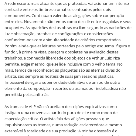
A rede escura, mais atuante que as prateadas, vai acionar um intenso
contraste entre os timbres cromáticos entoados pelos dois
componentes. Continuam valendo as alegações sobre cooperação
entre eles. Novamente não temos como decidir entre as gaiolas e seus
ocupantes. As aparições destas obras oscilam segundo as variações de
luz e observação, prenhas de configurações e considerações
confundem-nos com a simultaneidade de critérios comportados.
Porém, ainda que as leituras norteadas pelo antigo esquema "figura e
fundo", à primeira vista, pareçam obsoletas na avaliação destes
trabalhos, a conhecida liberdade dos objetos de Arthur Luiz Piza
permite, exige mesmo, que se lide inclusive com o velho tema. No
mais, temos de reconhecer: as plaquetas são as eternas divas do
artista, são sempre as hostess de suas jam sessions plásticas.
Impossível delegar a superioridade definitiva de um ou de outro
elemento da composição - recortes ou aramados - indelicadeza não
permitida pelas anfitriãs.
As tramas de ALP não só aceitam descrições explicativas como
instigam uma conversa a partir do puro deleite como modo de
especulação crítica. O artista fala das aflições pessoais que
impulsionaram as tramas, numa redução esclarecedora e mesmo
extensível à totalidade de sua produção: A minha obsessão é o