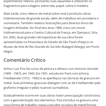
experimentar relevos, picotando suas aquarelas e utilizando os
fragmentos para colagens sobre tela, papel, cobre e madeira.
Mais tarde, criou relevos de metal sobre sisal e produziu obras
tridimensionais de grande escala, além de trabalhos em porcelana e
ourivesaria. Também realizou ilustrações para diversos livros de
tiragens limitadas. No final dos anos 1980, criou um mural
tridimensional para o Centro Cultural da França, em Damasco, Síria.
Em 2002, duas grandes retrospectivas de sua obra foram
apresentadas na Pinacoteca do Estado de São Paulo (Pesp) e no
Museu de Arte do Rio Grande do Sul Ado Malagoli (Margs), em Porto
Alegre.
Comentário Crítico
Arthur Luiz Piza faz curso de pintura e afresco com Antonio Gomide
(1895 - 1967), em 1943. Em 1951, estuda em Paris com Johnny
Friedlaender (1912 - 1992) e se aperfeiçoa nas técnicas de gravura em
metal. Suas primeiras gravuras dialogam com as de Friedlaender pelo
grafismo irregular e pelas nuances surrealistas.
Gradualmente ocorre em suas obras maior preocupação construtiva,
com a geometrização dos elementos. Piza introduz na gravura uma
nova forma de trabalho: passa a esculpir na placa de metal formas