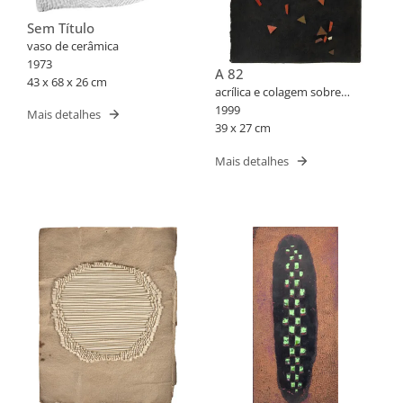
Sem Título
vaso de cerâmica
1973
A 82
43 x 68 x 26 cm
acrílica e colagem sobre
cartão
1999
Mais detalhes
39 x 27 cm
Mais detalhes