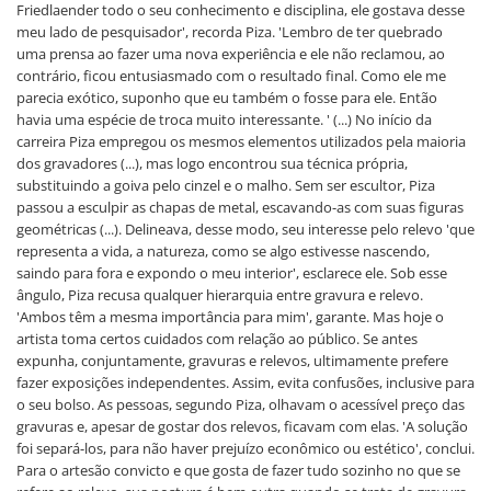
Friedlaender todo o seu conhecimento e disciplina, ele gostava desse
meu lado de pesquisador', recorda Piza. 'Lembro de ter quebrado
uma prensa ao fazer uma nova experiência e ele não reclamou, ao
contrário, ficou entusiasmado com o resultado final. Como ele me
parecia exótico, suponho que eu também o fosse para ele. Então
havia uma espécie de troca muito interessante. ' (...) No início da
carreira Piza empregou os mesmos elementos utilizados pela maioria
dos gravadores (...), mas logo encontrou sua técnica própria,
substituindo a goiva pelo cinzel e o malho. Sem ser escultor, Piza
passou a esculpir as chapas de metal, escavando-as com suas figuras
geométricas (...). Delineava, desse modo, seu interesse pelo relevo 'que
representa a vida, a natureza, como se algo estivesse nascendo,
saindo para fora e expondo o meu interior', esclarece ele. Sob esse
ângulo, Piza recusa qualquer hierarquia entre gravura e relevo.
'Ambos têm a mesma importância para mim', garante. Mas hoje o
artista toma certos cuidados com relação ao público. Se antes
expunha, conjuntamente, gravuras e relevos, ultimamente prefere
fazer exposições independentes. Assim, evita confusões, inclusive para
o seu bolso. As pessoas, segundo Piza, olhavam o acessível preço das
gravuras e, apesar de gostar dos relevos, ficavam com elas. 'A solução
foi separá-los, para não haver prejuízo econômico ou estético', conclui.
Para o artesão convicto e que gosta de fazer tudo sozinho no que se