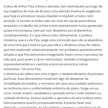
A obra de Arthur Piza, íntima e discreta, tem reivindicado ao longo de
sua trajetória de mais de 40 anos uma atenção inversa às exigências
que hoje os processos visuais dispõem e impõem a todos, sem
exceção. O mundo se exibe cada vez mais em escala panorâmica,
enquanto o trabalho do artista insiste serenamente numa apreensão
quase microscópica, nem por isso desatenta aos andamentos
contemporâneos. É o que temos visto ultimamente. A poética
moderna, que é a de Piza, exige uma convicção que não se abandona
de uma hora para outra e que para ele é a dinâmica única do relevo,
que tem explorado sistematicamente. Um problema aparentemente
simples e que Piza demonstra inesgotável. Assim como o processo da
vida que, para quem a vê no microscópio, também é inesgotável e
imprevisível embora o cientista aí procure encontrar certas
constantes. Tal como Piza.
A dinâmica do relevo tem uma origem: o desprendimento da primeira
partícula. Esse afloramento inicial tem algo do despertar da
imobilidade da matéria, o momento em que uma unidade autônoma
se confronta com a uniformidade indistinta do plano. Surge um eu.
Livre, móvel, incerto, estabelece a oposição entre o todo estático e a
unidade dinâmica. Se essa questão o aproxima da arte cinética tanto
historicamente quanto processualmente, é preciso fazer uma
distinção: o movimento da obra é lento, vagaroso, cumulativo se dá