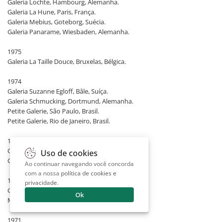
Galeria Lochte, Hambourg, Alemanha.
Galeria La Hune, Paris, França.
Galeria Mebius, Goteborg, Suécia.
Galeria Panarame, Wiesbaden, Alemanha.
1975
Galeria La Taille Douce, Bruxelas, Bélgica.
1974
Galeria Suzanne Egloff, Bâle, Suíça.
Galeria Schmucking, Dortmund, Alemanha.
Petite Galerie, São Paulo, Brasil.
Petite Galerie, Rio de Janeiro, Brasil.
1973
Galeria Schindler, Berna, Suíça.
Uso de cookies
Galeria Turuvani, Neuveville, Suíça.
Ao continuar navegando você concorda
com a nossa
política de cookies e
1972
privacidade
.
Galeria Heimeshoff, Essen, Alemanha.
Ok
Museu de Arte de São Paulo, Brasil.
1971