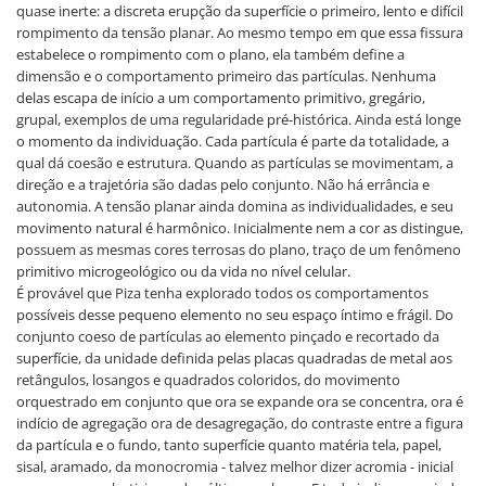
quase inerte: a discreta erupção da superfície o primeiro, lento e difícil
rompimento da tensão planar. Ao mesmo tempo em que essa fissura
estabelece o rompimento com o plano, ela também define a
dimensão e o comportamento primeiro das partículas. Nenhuma
delas escapa de início a um comportamento primitivo, gregário,
grupal, exemplos de uma regularidade pré-histórica. Ainda está longe
o momento da individuação. Cada partícula é parte da totalidade, a
qual dá coesão e estrutura. Quando as partículas se movimentam, a
direção e a trajetória são dadas pelo conjunto. Não há errância e
autonomia. A tensão planar ainda domina as individualidades, e seu
movimento natural é harmônico. Inicialmente nem a cor as distingue,
possuem as mesmas cores terrosas do plano, traço de um fenômeno
primitivo microgeológico ou da vida no nível celular.
É provável que Piza tenha explorado todos os comportamentos
possíveis desse pequeno elemento no seu espaço íntimo e frágil. Do
conjunto coeso de partículas ao elemento pinçado e recortado da
superfície, da unidade definida pelas placas quadradas de metal aos
retângulos, losangos e quadrados coloridos, do movimento
orquestrado em conjunto que ora se expande ora se concentra, ora é
indício de agregação ora de desagregação, do contraste entre a figura
da partícula e o fundo, tanto superfície quanto matéria tela, papel,
sisal, aramado, da monocromia - talvez melhor dizer acromia - inicial