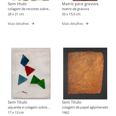
Sem título
Matriz para gravura
colagem de recortes sobre
matriz de gravura
papel
28 x 21 cm
33 x 15,5 cm
Mais detalhes
Mais detalhes
Sem Título
Sem Título
aquarela e colagem sobre
colagem de papel aglomerado
papel
17 x 13 cm
1962