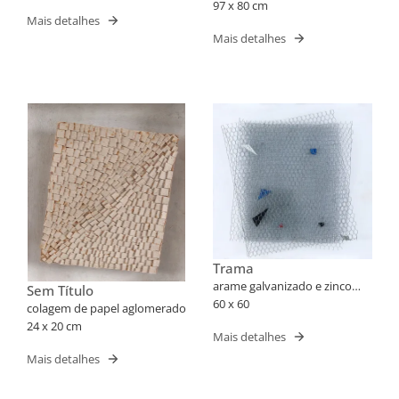
97 x 80 cm
Mais detalhes
Mais detalhes
Trama
arame galvanizado e zinco
Sem Título
montados em caixa de acrílico
60 x 60
colagem de papel aglomerado
24 x 20 cm
Mais detalhes
Mais detalhes