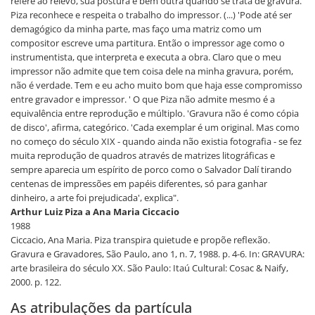
refere ao relevo, sua postura é bem outra quando se trata de gravura.
Piza reconhece e respeita o trabalho do impressor. (...) 'Pode até ser
demagógico da minha parte, mas faço uma matriz como um
compositor escreve uma partitura. Então o impressor age como o
instrumentista, que interpreta e executa a obra. Claro que o meu
impressor não admite que tem coisa dele na minha gravura, porém,
não é verdade. Tem e eu acho muito bom que haja esse compromisso
entre gravador e impressor. ' O que Piza não admite mesmo é a
equivalência entre reprodução e múltiplo. 'Gravura não é como cópia
de disco', afirma, categórico. 'Cada exemplar é um original. Mas como
no começo do século XIX - quando ainda não existia fotografia - se fez
muita reprodução de quadros através de matrizes litográficas e
sempre aparecia um espírito de porco como o Salvador Dalí tirando
centenas de impressões em papéis diferentes, só para ganhar
dinheiro, a arte foi prejudicada', explica".
Arthur Luiz Piza a Ana Maria Ciccacio
1988
Ciccacio, Ana Maria. Piza transpira quietude e propõe reflexão.
Gravura e Gravadores, São Paulo, ano 1, n. 7, 1988. p. 4-6. In: GRAVURA:
arte brasileira do século XX. São Paulo: Itaú Cultural: Cosac & Naify,
2000. p. 122.
As atribulações da partícula