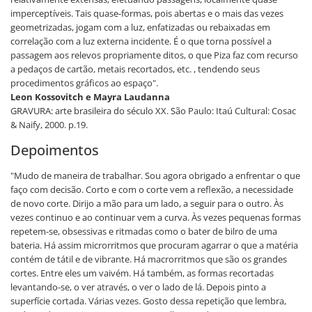
imperceptíveis. Tais quase-formas, pois abertas e o mais das vezes
geometrizadas, jogam com a luz, enfatizadas ou rebaixadas em
correlação com a luz externa incidente. É o que torna possível a
passagem aos relevos propriamente ditos, o que Piza faz com recurso
a pedaços de cartão, metais recortados, etc. , tendendo seus
procedimentos gráficos ao espaço".
Leon Kossovitch e Mayra Laudanna
GRAVURA: arte brasileira do século XX. São Paulo: Itaú Cultural: Cosac
& Naify, 2000. p.19.
Depoimentos
"Mudo de maneira de trabalhar. Sou agora obrigado a enfrentar o que
faço com decisão. Corto e com o corte vem a reflexão, a necessidade
de novo corte. Dirijo a mão para um lado, a seguir para o outro. Às
vezes continuo e ao continuar vem a curva. Às vezes pequenas formas
repetem-se, obsessivas e ritmadas como o bater de bilro de uma
bateria. Há assim microrritmos que procuram agarrar o que a matéria
contém de tátil e de vibrante. Há macrorritmos que são os grandes
cortes. Entre eles um vaivém. Há também, as formas recortadas
levantando-se, o ver através, o ver o lado de lá. Depois pinto a
superfície cortada. Várias vezes. Gosto dessa repetição que lembra,