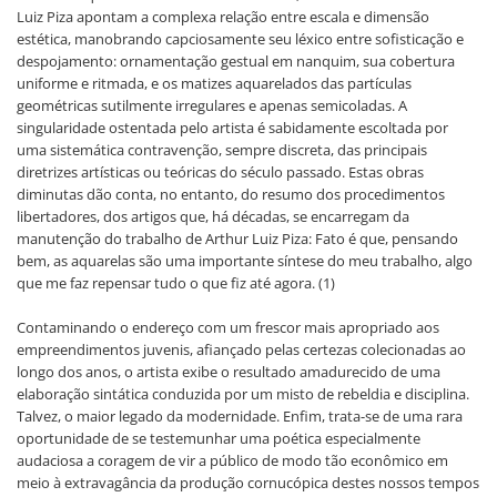
Luiz Piza apontam a complexa relação entre escala e dimensão
estética, manobrando capciosamente seu léxico entre sofisticação e
despojamento: ornamentação gestual em nanquim, sua cobertura
uniforme e ritmada, e os matizes aquarelados das partículas
geométricas sutilmente irregulares e apenas semicoladas. A
singularidade ostentada pelo artista é sabidamente escoltada por
uma sistemática contravenção, sempre discreta, das principais
diretrizes artísticas ou teóricas do século passado. Estas obras
diminutas dão conta, no entanto, do resumo dos procedimentos
libertadores, dos artigos que, há décadas, se encarregam da
manutenção do trabalho de Arthur Luiz Piza: Fato é que, pensando
bem, as aquarelas são uma importante síntese do meu trabalho, algo
que me faz repensar tudo o que fiz até agora. (1)
Contaminando o endereço com um frescor mais apropriado aos
empreendimentos juvenis, afiançado pelas certezas colecionadas ao
longo dos anos, o artista exibe o resultado amadurecido de uma
elaboração sintática conduzida por um misto de rebeldia e disciplina.
Talvez, o maior legado da modernidade. Enfim, trata-se de uma rara
oportunidade de se testemunhar uma poética especialmente
audaciosa a coragem de vir a público de modo tão econômico em
meio à extravagância da produção cornucópica destes nossos tempos