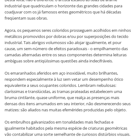
industrial que quadriculam o horizonte das grandes cidades para
coadjuvar com os já famosos entes geométricos que há décadas
freqüentam suas obras.
Agora, os pequenos seres coloridos prosseguem acolhidos em ninhos
metálicos promovidos por dobras e/ou por superposições do tecido
industrial. Tais abrigos volumosos vão alojar igualmente, et pour
cause, um sem-número de efeitos paradoxais - o empilhamento das
camadas alternadas entre os seus componentes determina leituras
ambíguas sobre antiqüíssimas questões ainda indecifráveis.
Os emaranhados aferidos em aço inoxidável, muito brilhantes,
respondem especialmente à luz sem vetar um desempenho ótico
equivalente a seus ocupantes coloridos. Lembram nebulosas:
claríssimas e translúcidas, as tramas prateadas estabelecem uma
bruma cintilante, quase uniforme, que realça as presenças mais
densas dos itens arrumados em seu interior, não desmerecendo seus
matizes: são aliados nas muitas efemérides produzidas pelo objeto.
Os embrulhos galvanizados em tonalidades mais fechadas e
igualmente habitados pela mesma espécie de criaturas geométricas
vão contabilizar uma sorte semelhante de curiosos distúrbios visuais.