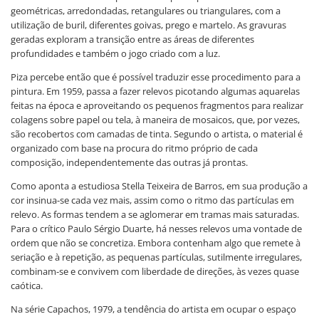
geométricas, arredondadas, retangulares ou triangulares, com a
utilização de buril, diferentes goivas, prego e martelo. As gravuras
geradas exploram a transição entre as áreas de diferentes
profundidades e também o jogo criado com a luz.
Piza percebe então que é possível traduzir esse procedimento para a
pintura. Em 1959, passa a fazer relevos picotando algumas aquarelas
feitas na época e aproveitando os pequenos fragmentos para realizar
colagens sobre papel ou tela, à maneira de mosaicos, que, por vezes,
são recobertos com camadas de tinta. Segundo o artista, o material é
organizado com base na procura do ritmo próprio de cada
composição, independentemente das outras já prontas.
Como aponta a estudiosa Stella Teixeira de Barros, em sua produção a
cor insinua-se cada vez mais, assim como o ritmo das partículas em
relevo. As formas tendem a se aglomerar em tramas mais saturadas.
Para o crítico Paulo Sérgio Duarte, há nesses relevos uma vontade de
ordem que não se concretiza. Embora contenham algo que remete à
seriação e à repetição, as pequenas partículas, sutilmente irregulares,
combinam-se e convivem com liberdade de direções, às vezes quase
caótica.
Na série Capachos, 1979, a tendência do artista em ocupar o espaço