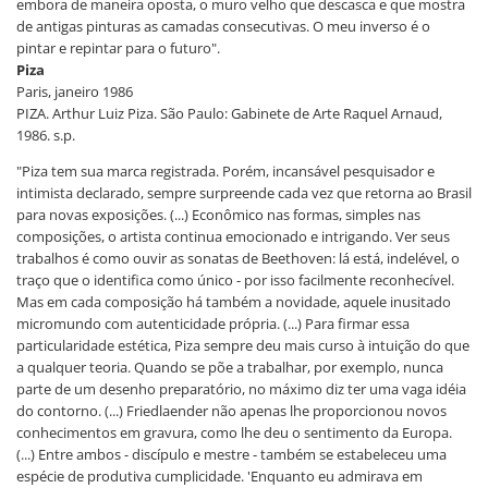
embora de maneira oposta, o muro velho que descasca e que mostra
de antigas pinturas as camadas consecutivas. O meu inverso é o
pintar e repintar para o futuro".
Piza
Paris, janeiro 1986
PIZA. Arthur Luiz Piza. São Paulo: Gabinete de Arte Raquel Arnaud,
1986. s.p.
"Piza tem sua marca registrada. Porém, incansável pesquisador e
intimista declarado, sempre surpreende cada vez que retorna ao Brasil
para novas exposições. (...) Econômico nas formas, simples nas
composições, o artista continua emocionado e intrigando. Ver seus
trabalhos é como ouvir as sonatas de Beethoven: lá está, indelével, o
traço que o identifica como único - por isso facilmente reconhecível.
Mas em cada composição há também a novidade, aquele inusitado
micromundo com autenticidade própria. (...) Para firmar essa
particularidade estética, Piza sempre deu mais curso à intuição do que
a qualquer teoria. Quando se põe a trabalhar, por exemplo, nunca
parte de um desenho preparatório, no máximo diz ter uma vaga idéia
do contorno. (...) Friedlaender não apenas lhe proporcionou novos
conhecimentos em gravura, como lhe deu o sentimento da Europa.
(...) Entre ambos - discípulo e mestre - também se estabeleceu uma
espécie de produtiva cumplicidade. 'Enquanto eu admirava em