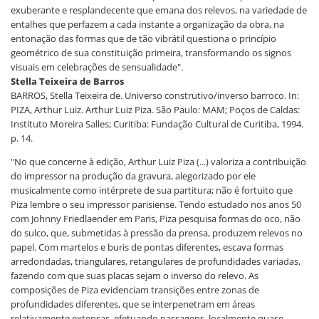
exuberante e resplandecente que emana dos relevos, na variedade de
entalhes que perfazem a cada instante a organização da obra, na
entonação das formas que de tão vibrátil questiona o princípio
geométrico de sua constituição primeira, transformando os signos
visuais em celebrações de sensualidade".
Stella Teixeira de Barros
BARROS, Stella Teixeira de. Universo construtivo/inverso barroco. In:
PIZA, Arthur Luiz. Arthur Luiz Piza. São Paulo: MAM; Poços de Caldas:
Instituto Moreira Salles; Curitiba: Fundação Cultural de Curitiba, 1994.
p. 14.
"No que concerne à edição, Arthur Luiz Piza (...) valoriza a contribuição
do impressor na produção da gravura, alegorizado por ele
musicalmente como intérprete de sua partitura; não é fortuito que
Piza lembre o seu impressor parisiense. Tendo estudado nos anos 50
com Johnny Friedlaender em Paris, Piza pesquisa formas do oco, não
do sulco, que, submetidas à pressão da prensa, produzem relevos no
papel. Com martelos e buris de pontas diferentes, escava formas
arredondadas, triangulares, retangulares de profundidades variadas,
fazendo com que suas placas sejam o inverso do relevo. As
composições de Piza evidenciam transições entre zonas de
profundidades diferentes, que se interpenetram em áreas
relativamente extensas, efetuando passagens, localmente quase