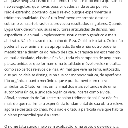
ao quase neoplasticismo dos últimos relevos. E tudo indica que ainda
não se esgotou, que novas possibilidades ainda estão por vir.
Não é estranho, portanto, que o relevo busque experimentar a
tridimensionalidade. Esse é um fenômeno recorrente desde o
cubismo e, na arte brasileira, provocou resultados singulares. Quando
Lygia Clark denominou suas esculturas articuladas de Bichos, não
especificou o animal. Simplesmente usou o termo genérico e mais
abstrato. Não é o caso do trabalho de Piza. O bicho é o tatu. Creio não
poderia haver animal mais apropriado. Só ele e não outro poderia
metaforizar a dinâmica do relevo de Piza. A carapaça em escamas do
animal, articulada, elástica e flexível, toda ela composta de pequenas
placas, unidades que formam uma totalidade móvel e veloz metálica,
como são certos relevos de Piza. Animal que vive na terra, entocado,
que pouco dela se distingue na sua cor monocromática, de aparência
tão orgânica quanto mecânica, que é praticamente um relevo
ambulante. O tatu, enfim, um animal dos mais solitários e de uma
autonomia única, a unidade orgânica viva, incerta como a vida.
Afinal, chamando de Tatu este trabalho tridimensional, Piza não fez
mais do que reafirmar a experiência fundamental de sua obra o relevo
agora se destaca do chão. Pois não é o tatu a partícula viva que habita
o plano primordial que é a Terra?
O nome tatu surgiu meio sem explicação, uma espécie de evidência,