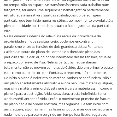
no tempo, não no espaço. Se transformássemos cada trabalho num
fotograma, teríamos uma seqüência cinematográfica perfeitamente
estruturada a narrativa visual das atribulações do personagem
partícula, que tem início numa resistência ao movimento e evolui até a
plena mobilidade nos trabalhos atuais: o Bildungsroman da partícula
Piza.
Nessa dinâmica interna do relevo, na escala da intimidade e da
proximidade em que se situa, creio, podemos encontrar um
paralelismo entre as tensões de dois grandes artistas: Fontana e
Calder. A ruptura do plano de Fontana e a liberdade plena das
partículas de Calder. Aí, no ponto intermédio dessas tensões, situa-se
o espaço do relevo de Piza. Nele as partículas não se liberam
totalmente, não se movem como as de Calder, dão um primeiro passo
e, tal como o ato do corte de Fontana, o repetem, diferentemente.
De início o plano é indistinto da matéria. Ambos se confundem. Não é
um plano absolutamente abstrato e evoca não uma matéria qualquer,
mas sim a matéria primordial, esta que é para a matéria assim como o
plano é para a abstração. Árida, seca, dura, crosta indefinida, terra
ainda estéril, anterior à vida. Então, o movimento primeiro de fratura
do plano não é de ordem abstrata, mas orgânica. Ele tem início com
um craquelé, algumas mínimas fissuras, pouco mais que rachaduras e
nada mais, que parecem surgir de um tempo fossilizado, vagaroso,