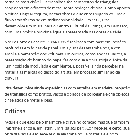
torna-se mais visível. Os trabalhos são compostos de triângulos
acoplados em alfinetes de metal sobre pedaços de sisal. Como aponta
o crítico Tiago Mesquita, nessas obras o que antes sugeria volume e
fluxo transforma-se em tridimensionalidade. Em 1986, Piza
desenvolve um mural para o Centro Cultural da França, em Damasco,
com uma poética próxima àquela apresentada nas obras da série.
A série Corte e Recorte , 1984/1985 é realizada com base em incisões
profundas em folhas de papel. Em alguns desses trabalhos, a cor
amplia a percepção dos volumes. Em outros, como aponta Barros, a
preservação do branco do papel faz com que a obra atinja o ápice da
luminosidade modulada e cambiante. É possível ainda perceber na
matéria as marcas do gesto do artista, em processo similar ao da
gravura.
Piza desenvolve ainda experiências com entalhe em madeira, projeção
de utensílios como pratos, vasos e objetos de porcelana e cria objetos
cinzelados de metal e jóias.
Críticas
"Aquele que esculpe o mármore e grava no coração mas que também
imprime signos é, em latim, um 'Piza sculpsit'. Conhece-se, é certo, sua
obra gravada e esquece-se que ele trabalhou a matéria e é bom