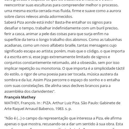
reencontrar suas esculturas para compreender melhor o processo,
uma mesma escrita cerrada mas fluida, firme e suave como a aurora
sobre claros relevos ainda adormecidos.
Saberá Piza aonde está indo? Basta-lhe entalhar os signos para
desafiar o tempo, trabalhar indefinidamente com um buril preciso,
ferir a casca, animar a pele das coisas para que surja enfim na
superfície da terra o longo trabalho dos abismos. Como as tabuinhas
acadianas, como um novo alfabeto braille, tantas mensagens cujo
significado escapa ao artista; porém, mais que o código, o que importa
é a escrita em si, esse jogo extremamente limitado de signos e
conjuntos constantemente retomado, até a obsessão, sem por isso
implicar repetição ou monotonia. O que importa é a simplicidade táctil
do estilo, o rigor de uma poesia para ser tocada, música austera da
sombra e da luz. Assim Piza percorre o espaço do sonho e o entalha
com suas constelações. Ele alinha seus declives brancos para a
assembléia dos clarividentes".
François Mathey
MATHEY, François. In : PIZA. Arthur Luiz Piza. São Paulo: Gabinete de
Arte Raquel Arnaud Babenco, 1983. s. p.
"Não é (...) o campo da representação que interessa a Piza, ele afirma
apenas o que mostra, recusando-se a dar um sentido à sua obra. Esta