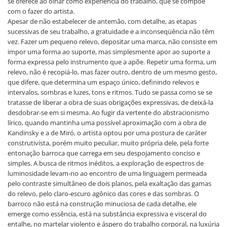
se oferece ao olhar como experiência do trabalho, que se compõe
com o fazer do artista.
Apesar de não estabelecer de antemão, com detalhe, as etapas
sucessivas de seu trabalho, a gratuidade e a inconseqüência não têm
vez. Fazer um pequeno relevo, depositar uma marca, não consiste em
impor uma forma ao suporte, mas simplesmente apor ao suporte a
forma expressa pelo instrumento que a apõe. Repetir uma forma, um
relevo, não é recopiá-lo, mas fazer outro, dentro de um mesmo gesto,
que difere, que determina um espaço único, definindo relevos e
intervalos, sombras e luzes, tons e ritmos. Tudo se passa como se se
tratasse de liberar a obra de suas obrigações expressivas, de deixá-la
desdobrar-se em si mesma. Ao fugir da vertente do abstracionismo
lírico, quando mantinha uma possível aproximação com a obra de
Kandinsky e a de Miró, o artista optou por uma postura de caráter
construtivista, porém muito peculiar, muito própria dele, pela forte
entonação barroca que carrega em seu despojamento conciso e
simples. A busca de ritmos inéditos, a exploração de espectros de
luminosidade levam-no ao encontro de uma linguagem permeada
pelo contraste simultâneo de dois planos, pela exaltação das gamas
do relevo, pelo claro-escuro agônico das cores e das sombras. O
barroco não está na construção minuciosa de cada detalhe, ele
emerge como essência, está na substância expressiva e visceral do
entalhe, no martelar violento e áspero do trabalho corporal, na luxúria