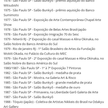
1974 - São Paulo SP - Salão Bunkyô - prêmio aquisição do Banco
Mitsubishi
1975 - São Paulo SP - Salão Bunkyô - prêmio aquisição do Banco
Sumimoto
1977 - São Paulo SP - Exposição de Arte Contemporânea Chapel Arte
Show
1978 - São Paulo SP - Exposição de Belas Artes Brasil-Japão
1978 - São Paulo SP - Exposição Imigração 70 do Sesc
1979 - Niterói RJ - 2ª Exposição do casal Massao e Alina Okinaka, no
Salão Nobre do Banco América do Sul
1979 - Rio de Janeiro RJ - 1º Salão Brasileiro de Artes da Fundação
Mokiti Okada, no Palácio da Cultura do MEC
1979 - São Paulo SP - 2ª Exposição do casal Massao e Alina Okinaka, no
Salão Nobre do Banco América do Sul
1980/1987 - São Paulo SP - 1ª à 7ª Exposição 7 Pintoras
1982 - São Paulo SP - Salão Bunkyô - medalha de prata
1985 - São Paulo SP - Mostra, na Galeria Art & Risco
1985 - São Paulo SP - Salão Bunkyô - grande medalha de prata
1986 - São Paulo SP - Salão Bunkyô - medalha de ouro
1987 - São Paulo SP - Primavera, na Liberdade Garô Galeria de Arte
1987 - São Paulo SP - Salão Bunkyô
1988 - Tóquio (Japão) - Coletiva de Artistas Nikkeis do Brasil na Odakyu
Art Gallery