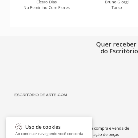
Cícero Dias
Bruno Giorgi
Nu Feminino Com Flores
Torso
Quer receber
do Escritóri
Uso de cookies
O Escritório de Arte é um portal dedicado à compra e venda de
Ao continuar navegando você concorda
obras de arte de artistas consagrados, avaliação de peças