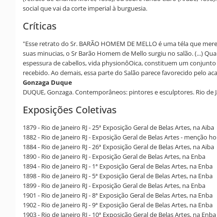
social que vai da corte imperial à burguesia.
Críticas
"Esse retrato do Sr. BARÃO HOMEM DE MELLO é uma téla que merece 
suas minucias, o Sr Barão Homem de Mello surgiu no salão. (...) Qu
espessura de cabellos, vida physionôOica, constituem um conjunto d
recebido. Ao demais, essa parte do Salão parece favorecido pelo acas
Gonzaga Duque
DUQUE, Gonzaga. Contemporâneos: pintores e esculptores. Rio de Ja
Exposições Coletivas
1879 - Rio de Janeiro RJ - 25ª Exposição Geral de Belas Artes, na Aiba
1882 - Rio de Janeiro RJ - Exposição Geral de Belas Artes - menção h
1884 - Rio de Janeiro RJ - 26ª Exposição Geral de Belas Artes, na Aib
1890 - Rio de Janeiro RJ - Exposição Geral de Belas Artes, na Enba
1894 - Rio de Janeiro RJ - 1ª Exposição Geral de Belas Artes, na Enba
1898 - Rio de Janeiro RJ - 5ª Exposição Geral de Belas Artes, na Enba
1899 - Rio de Janeiro RJ - Exposição Geral de Belas Artes, na Enba
1901 - Rio de Janeiro RJ - 8ª Exposição Geral de Belas Artes, na Enba
1902 - Rio de Janeiro RJ - 9ª Exposição Geral de Belas Artes, na Enba
1903 - Rio de Janeiro RJ - 10ª Exposição Geral de Belas Artes, na Enba