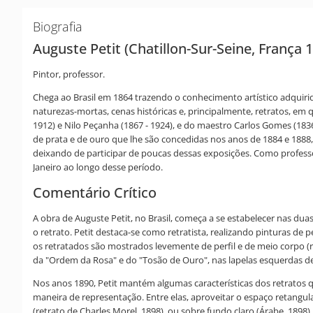
Biografia
Auguste Petit (Chatillon-Sur-Seine, França 1
Pintor, professor.
Chega ao Brasil em 1864 trazendo o conhecimento artístico adquirid
naturezas-mortas, cenas históricas e, principalmente, retratos, em q
1912) e Nilo Peçanha (1867 - 1924), e do maestro Carlos Gomes (18
de prata e de ouro que lhe são concedidas nos anos de 1884 e 1888,
deixando de participar de poucas dessas exposições. Como professor,
Janeiro ao longo desse período.
Comentário Crítico
A obra de Auguste Petit, no Brasil, começa a se estabelecer nas dua
o retrato. Petit destaca-se como retratista, realizando pinturas de p
os retratados são mostrados levemente de perfil e de meio corpo (r
da "Ordem da Rosa" e do "Tosão de Ouro", nas lapelas esquerdas de Jo
Nos anos 1890, Petit mantém algumas características dos retratos
maneira de representação. Entre elas, aproveitar o espaço retangular
(retrato de Charles Morel, 1898), ou sobre fundo claro (Árabe, 1898