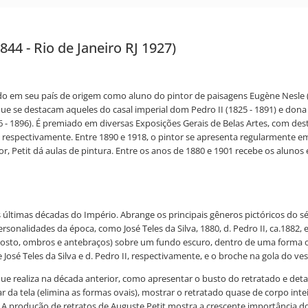
844 - Rio de Janeiro RJ 1927)
o em seu país de origem como aluno do pintor de paisagens Eugène Nesle (181
ue se destacam aqueles do casal imperial dom Pedro II (1825 - 1891) e dona T
36 - 1896). É premiado em diversas Exposições Gerais de Belas Artes, com 
 respectivamente. Entre 1890 e 1918, o pintor se apresenta regularmente em
 Petit dá aulas de pintura. Entre os anos de 1880 e 1901 recebe os alunos e
s últimas décadas do Império. Abrange os principais gêneros pictóricos do s
ersonalidades da época, como José Teles da Silva, 1880, d. Pedro II, ca.1882, 
osto, ombros e antebraços) sobre um fundo escuro, dentro de uma forma ova
sé Teles da Silva e d. Pedro II, respectivamente, e o broche na gola do vesti
 que realiza na década anterior, como apresentar o busto do retratado e 
 da tela (elimina as formas ovais), mostrar o retratado quase de corpo intei
). A produção de retratos de Auguste Petit mostra a crescente importância d