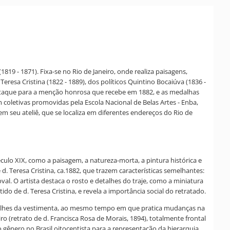
9 - 1871). Fixa-se no Rio de Janeiro, onde realiza paisagens,
eresa Cristina (1822 - 1889), dos políticos Quintino Bocaiúva (1836 -
destaque para a menção honrosa que recebe em 1882, e as medalhas
 coletivas promovidas pela Escola Nacional de Belas Artes - Enba,
m seu ateliê, que se localiza em diferentes endereços do Rio de
éculo XIX, como a paisagem, a natureza-morta, a pintura histórica e
e d. Teresa Cristina, ca.1882, que trazem características semelhantes:
l. O artista destaca o rosto e detalhes do traje, como a miniatura
do de d. Teresa Cristina, e revela a importância social do retratado.
detalhes da vestimenta, ao mesmo tempo em que pratica mudanças na
ro (retrato de d. Francisca Rosa de Morais, 1894), totalmente frontal
o gênero no Brasil oitocentista para a representação da hierarquia