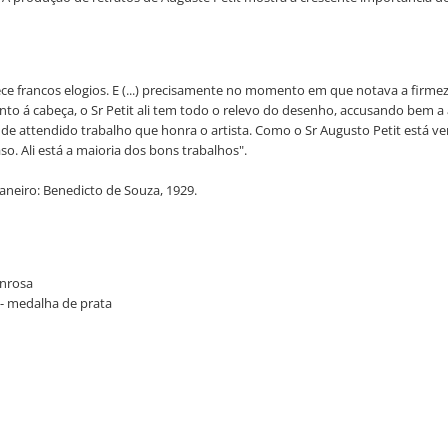
francos elogios. E (...) precisamente no momento em que notava a firmeza 
anto á cabeça, o Sr Petit ali tem todo o relevo do desenho, accusando bem a
e attendido trabalho que honra o artista. Como o Sr Augusto Petit está ven
o. Ali está a maioria dos bons trabalhos".
neiro: Benedicto de Souza, 1929.
onrosa
a - medalha de prata