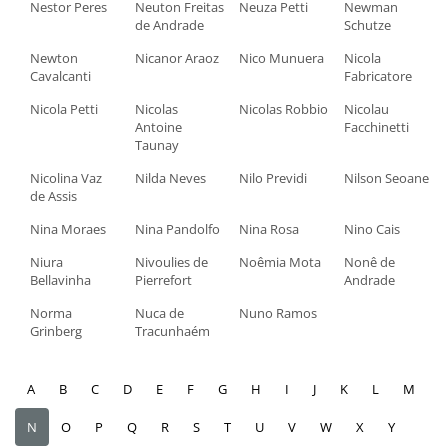
Nestor Peres
Neuton Freitas
Neuza Petti
Newman
de Andrade
Schutze
Newton
Nicanor Araoz
Nico Munuera
Nicola
Cavalcanti
Fabricatore
Nicola Petti
Nicolas
Nicolas Robbio
Nicolau
Antoine
Facchinetti
Taunay
Nicolina Vaz
Nilda Neves
Nilo Previdi
Nilson Seoane
de Assis
Nina Moraes
Nina Pandolfo
Nina Rosa
Nino Cais
Niura
Nivoulies de
Noêmia Mota
Nonê de
Bellavinha
Pierrefort
Andrade
Norma
Nuca de
Nuno Ramos
Grinberg
Tracunhaém
A
B
C
D
E
F
G
H
I
J
K
L
M
N
O
P
Q
R
S
T
U
V
W
X
Y