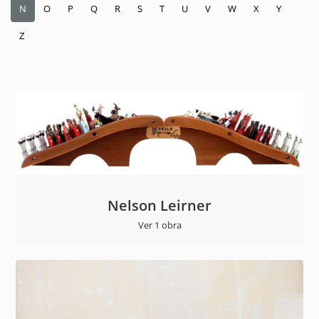
N
O
P
Q
R
S
T
U
V
W
X
Y
Z
Nelson Leirner
Ver 1 obra