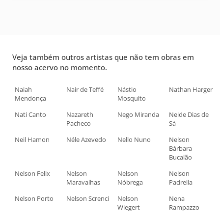
Veja também outros artistas que não tem obras em
nosso acervo no momento.
Naiah
Nair de Teffé
Nástio
Nathan Harger
Mendonça
Mosquito
Nati Canto
Nazareth
Nego Miranda
Neide Dias de
Pacheco
Sá
Neil Hamon
Néle Azevedo
Nello Nuno
Nelson
Bárbara
Bucalão
Nelson Felix
Nelson
Nelson
Nelson
Maravalhas
Nóbrega
Padrella
Nelson Porto
Nelson Screnci
Nelson
Nena
Wiegert
Rampazzo