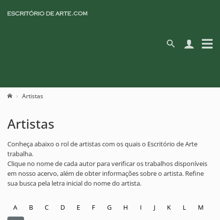
Artistas
Artistas
Conheça abaixo o rol de artistas com os quais o Escritório de Arte
trabalha.
Clique no nome de cada autor para verificar os trabalhos disponíveis
em nosso acervo, além de obter informações sobre o artista. Refine
sua busca pela letra inicial do nome do artista.
A
B
C
D
E
F
G
H
I
J
K
L
M