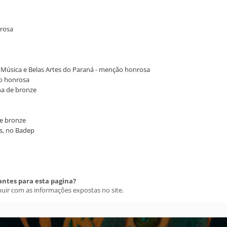
nrosa
de Música e Belas Artes do Paraná - menção honrosa
ão honrosa
ha de bronze
de bronze
es, no Badep
antes para esta pagina?
buir com as informações expostas no site.