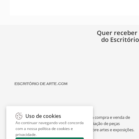
Quer receber
do Escritóri
Uso de cookies
O Escritório de Arte é um portal dedicado à compra e venda de
Ao continuar navegando você concorda
obras de arte de artistas consagrados, avaliação de peças
com a nossa
política de cookies e
individuais ou de espólios, curiosidades sobre artes e exposições.
privacidade
.