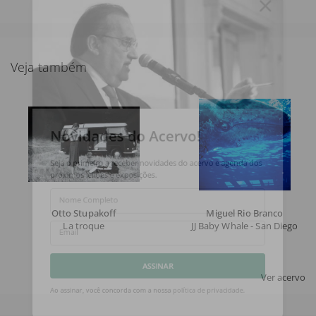
Veja também
Novidades do Acervo!
Seja o primeiro a receber novidades do acervo e agenda dos
próximos leilões e exposições.
Nome Completo
Otto Stupakoff
Miguel Rio Branco
La troque
JJ Baby Whale - San Diego
Email
Ver acervo
ASSINAR
Ao assinar, você concorda com a nossa
política de privacidade
.