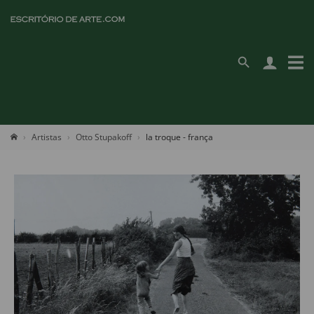
Artistas
Otto Stupakoff
la troque - frança