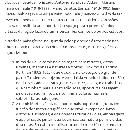
plásticos nascidos no Estado: Antônio Bandeira, Aldemir Martins,
Inimá de Paula (1918-1999), Mário Baratta, Barrica (1913-1993), Jean-
Pierre Chabloz (1910-1984) e Raimundo Cela (1890-1954). Além de ter
revelado novos talentos, o Centro Cultural consolidou expressões
locais, e constituiu um importante espaço para a promoção dos
artistas da região fazendo um intercâmbio com os de outros estados.
A tradição paisagística inaugurada pelos pioneiros é retomada nas
obras de Mário Baratta, Barrica e Barbosa Leite (1920-1997), fiéis ao
figurativismo.
Inimá de Paula combina a paisagem com retratos, vistas
urbanas, marinhas e naturezas-mortas. Próximo a Candido
Portinari (1903-1962), que o auxilia na execução do grande
painel Tiradentes, hoje no Memorial da América Latina, em São
Paulo. A estada em Paris (de 1952 a 1956) dá lugar a trabalhos
que caminham para a abstração. Mas, após curta passagem
pelo abstracionismo, o pintor Inimá volta às figuras e,
sobretudo, às paisagens.
Aldemir Martins é talvez o nome mais popular do grupo, em
função dos materiais gráficos que produz (capas de livros,
discos e ilustrações) e dos objetos utilitários (jóias, embalagens
e aparelhos de jantar) que levam sua assinatura por meio dos
desenhos. Sua obra mobiliza um amplo repertório de temas e
figuras do Nordeste brasileiro (como cangaceiros e rendeiras),