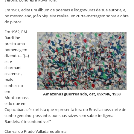
Em 1961, edita um álbum de poemas e litogravuras de sua autoria, e,
no mesmo ano, João Siqueira realiza um curta-metragem sobre a obra
do pintor.
Em 1962, PM
Bardi lhe
presta uma
homenagem
dizendo... “(...)
este
charmant
cearense ,
mais
conhecido
em
Amazonas guerreando, ost, 89x146, 1958
Montparnass
e do que em
Copacabana, é o artista que representa fora do Brasil a nossa arte de
cunho genuíno, possante, por suas raízes sem sabor indígena.
Bandeira é inconfundível.”
Clarival do Prado Valladares afirma: