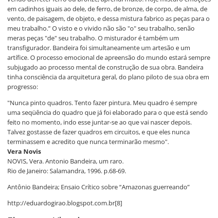
em cadinhos iguais ao dele, de ferro, de bronze, de corpo, de alma, de
vento, de paisagem, de objeto, e dessa mistura fabrico as peças para o
meu trabalho.” O visto e o vivido não são "o" seu trabalho, senão
meras peças "de" seu trabalho. O misturador é também um
transfigurador. Bandeira foi simultaneamente um artesão e um
artífice. O processo emocional de apreensão do mundo estará sempre
subjugado ao processo mental de construção de sua obra. Bandeira
tinha consciência da arquitetura geral, do plano piloto de sua obra em
progresso:
"Nunca pinto quadros. Tento fazer pintura. Meu quadro é sempre
uma seqüência do quadro que já foi elaborado para o que está sendo
feito no momento, indo esse juntar-se ao que vai nascer depois.
Talvez gostasse de fazer quadros em circuitos, e que eles nunca
terminassem e acredito que nunca terminarão mesmo".
Vera Novis
NOVIS, Vera. Antonio Bandeira, um raro.
Rio de Janeiro: Salamandra, 1996. p.68-69.
Antônio Bandeira; Ensaio Crítico sobre “Amazonas guerreando”
http://eduardogirao.blogspot.com.br[8]