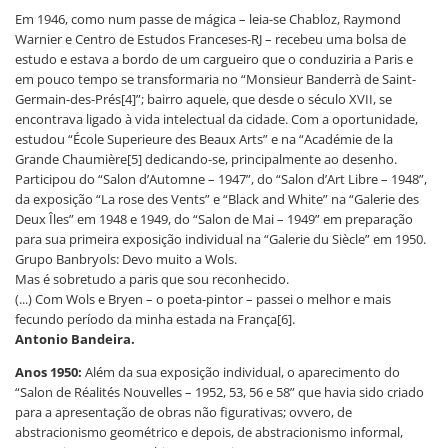
Em 1946, como num passe de mágica – leia-se Chabloz, Raymond
Warnier e Centro de Estudos Franceses-RJ – recebeu uma bolsa de
estudo e estava a bordo de um cargueiro que o conduziria a Paris e
em pouco tempo se transformaria no “Monsieur Banderrà de Saint-
Germain-des-Prés[4]”; bairro aquele, que desde o século XVII, se
encontrava ligado à vida intelectual da cidade. Com a oportunidade,
estudou “École Superieure des Beaux Arts” e na “Académie de la
Grande Chaumière[5] dedicando-se, principalmente ao desenho.
Participou do “Salon d’Automne – 1947”, do “Salon d’Art Libre – 1948”,
da exposição “La rose des Vents” e “Black and White” na “Galerie des
Deux Îles” em 1948 e 1949, do “Salon de Mai – 1949” em preparação
para sua primeira exposição individual na “Galerie du Siècle” em 1950.
Grupo Banbryols: Devo muito a Wols.
Mas é sobretudo a paris que sou reconhecido.
(...) Com Wols e Bryen – o poeta-pintor – passei o melhor e mais
fecundo período da minha estada na França[6].
Antonio Bandeira.
Anos 1950:
Além da sua exposição individual, o aparecimento do
“Salon de Réalités Nouvelles – 1952, 53, 56 e 58” que havia sido criado
para a apresentação de obras não figurativas; ovvero, de
abstracionismo geométrico e depois, de abstracionismo informal,