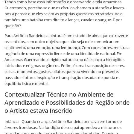
Tendo como base essa informação e observando a tela Amazonas
Guerreando, percebe-se que os círculos chamam a atenção e levam-
nos a pensar que eles sejam as próprias guerreiras retratadas. Vejo
também uma batalha com direito a lanças, cavalos e sangue. E por
que não?
Para Antônio Bandeira, a pintura é um estado de alma que extroverte
os sentidos, sem outro objetivo que não seja o de comunicar um
sentimento, uma emoção, uma lembrança. Com cores fortes, mostra a
urgência de uma expressão livre e de uma identidade nacional. Em
Amazonas Guerreando, o rígido naturalismo dá espaço a hieróglifos
intricados e enigmas orgânicos. Enfim, é uma transposição de seres,
coisas, momentos, gostos, olfatos que vou vivendo no presente,
passado e futuro. Inspiração e transpiração dosadas de poesia e
equilíbrio físico e mental.
Contextualizar Técnica no Ambiente de
Aprendizado e Possibilidades da Região onde
o Artista estava Inserido
Infância - Quando criança, Antônio Bandeira brincava em torno de
árvores frondosas. Na fundição de seu pai aprendeu a misturar os
tons das cores vendo ferro e bronze serem derretidos. Depois, a