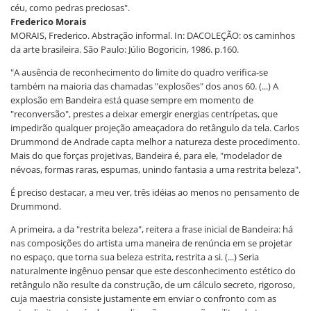
céu, como pedras preciosas".
Frederico Morais
MORAIS, Frederico. Abstração informal. In: DACOLEÇÃO: os caminhos
da arte brasileira. São Paulo: Júlio Bogoricin, 1986. p.160.
"A ausência de reconhecimento do limite do quadro verifica-se
também na maioria das chamadas "explosões" dos anos 60. (...) A
explosão em Bandeira está quase sempre em momento de
"reconversão", prestes a deixar emergir energias centrípetas, que
impedirão qualquer projeção ameaçadora do retângulo da tela. Carlos
Drummond de Andrade capta melhor a natureza deste procedimento.
Mais do que forças projetivas, Bandeira é, para ele, "modelador de
névoas, formas raras, espumas, unindo fantasia a uma restrita beleza".
É preciso destacar, a meu ver, três idéias ao menos no pensamento de
Drummond.
A primeira, a da "restrita beleza", reitera a frase inicial de Bandeira: há
nas composições do artista uma maneira de renúncia em se projetar
no espaço, que torna sua beleza estrita, restrita a si. (...) Seria
naturalmente ingênuo pensar que este desconhecimento estético do
retângulo não resulte da construção, de um cálculo secreto, rigoroso,
cuja maestria consiste justamente em enviar o confronto com as