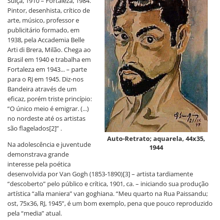
Suíça, 1910 – Fortaleza, 1984.
Pintor, desenhista, crítico de
arte, músico, professor e
publicitário formado, em
1938, pela Accademia Belle
Arti di Brera, Milão. Chega ao
Brasil em 1940 e trabalha em
Fortaleza em 1943... – parte
para o RJ em 1945. Diz-nos
Bandeira através de um
eficaz, porém triste princípio:
“O único meio é emigrar. (...)
no nordeste até os artistas
são flagelados[2]” .
Auto-Retrato; aquarela, 44x35,
Na adolescência e juventude
1944
demonstrava grande
interesse pela poética
desenvolvida por Van Gogh (1853-1890)[3] – artista tardiamente
“descoberto” pelo público e crítica, 1901, ca. – iniciando sua produção
artística “alla maniera” van goghiana. “Meu quarto na Rua Paissandu;
ost, 75x36, RJ, 1945”, é um bom exemplo, pena que pouco reproduzido
pela “media” atual.