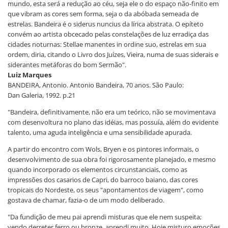
mundo, esta será a redução ao céu, seja ele o do espaço não-finito em
que vibram as cores sem forma, seja o da abóbada semeada de
estrelas. Bandeira é o siderus nuncius da lírica abstrata. O epíteto
convém ao artista obcecado pelas constelações de luz erradiça das
cidades noturnas: Stellae manentes in ordine suo, estrelas em sua
ordem, diria, citando o Livro dos Juízes, Vieira, numa de suas siderais e
siderantes metáforas do bom Sermão".
Luiz Marques
BANDEIRA, Antonio. Antonio Bandeira, 70 anos. São Paulo:
Dan Galeria, 1992. p.21
"Bandeira, definitivamente, não era um teórico, não se movimentava
com desenvoltura no plano das idéias, mas possuía, além do evidente
talento, uma aguda inteligência e uma sensibilidade apurada.
A partir do encontro com Wols, Bryen e os pintores informais, o
desenvolvimento de sua obra foi rigorosamente planejado, e mesmo
quando incorporado os elementos circunstanciais, como as
impressões dos casarios de Capri, do barroco baiano, das cores
tropicais do Nordeste, os seus "apontamentos de viagem", como
gostava de chamar, fazia-o de um modo deliberado.
"Da fundição de meu pai aprendi misturas que ele nem suspeita;
vendo derreter ferro ou bronze, aprendi muito. Hoje misturo emoções