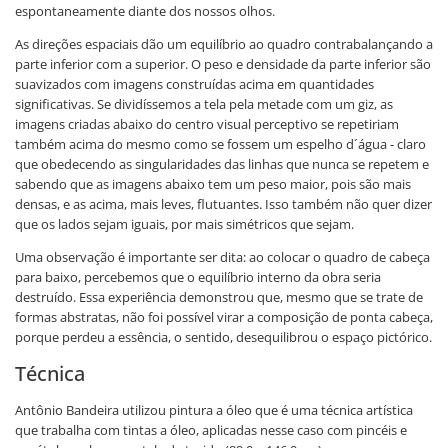
espontaneamente diante dos nossos olhos.
As direções espaciais dão um equilíbrio ao quadro contrabalançando a
parte inferior com a superior. O peso e densidade da parte inferior são
suavizados com imagens construídas acima em quantidades
significativas. Se dividíssemos a tela pela metade com um giz, as
imagens criadas abaixo do centro visual perceptivo se repetiriam
também acima do mesmo como se fossem um espelho d´água - claro
que obedecendo as singularidades das linhas que nunca se repetem e
sabendo que as imagens abaixo tem um peso maior, pois são mais
densas, e as acima, mais leves, flutuantes. Isso também não quer dizer
que os lados sejam iguais, por mais simétricos que sejam.
Uma observação é importante ser dita: ao colocar o quadro de cabeça
para baixo, percebemos que o equilíbrio interno da obra seria
destruído. Essa experiência demonstrou que, mesmo que se trate de
formas abstratas, não foi possível virar a composição de ponta cabeça,
porque perdeu a essência, o sentido, desequilibrou o espaço pictórico.
Técnica
Antônio Bandeira utilizou pintura a óleo que é uma técnica artística
que trabalha com tintas a óleo, aplicadas nesse caso com pincéis e