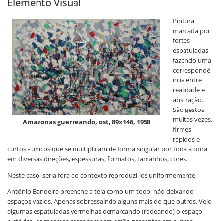
Elemento Visual
Pintura
marcada por
fortes
espatuladas
fazendo uma
correspondê
ncia entre
realidade e
abstração.
São gestos,
muitas vezes,
Amazonas guerreando, ost, 89x146, 1958
firmes,
rápidos e
curtos - únicos que se multiplicam de forma singular por toda a obra
em diversas direções, espessuras, formatos, tamanhos, cores.
Neste caso, seria fora do contexto reproduzi-los uniformemente.
Antônio Bandeira preenche a tela como um todo, não deixando
espaços vazios. Apenas sobressaindo alguns mais do que outros. Vejo
algumas espatuladas vermelhas demarcando (rodeando) o espaço
pictórico, as mesmas cores também estão presentes em outros