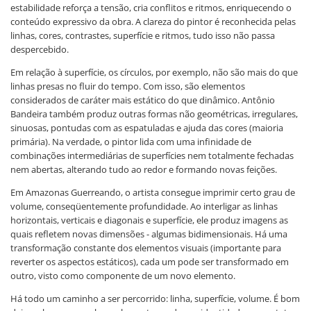
estabilidade reforça a tensão, cria conflitos e ritmos, enriquecendo o
conteúdo expressivo da obra. A clareza do pintor é reconhecida pelas
linhas, cores, contrastes, superfície e ritmos, tudo isso não passa
despercebido.
Em relação à superfície, os círculos, por exemplo, não são mais do que
linhas presas no fluir do tempo. Com isso, são elementos
considerados de caráter mais estático do que dinâmico. Antônio
Bandeira também produz outras formas não geométricas, irregulares,
sinuosas, pontudas com as espatuladas e ajuda das cores (maioria
primária). Na verdade, o pintor lida com uma infinidade de
combinações intermediárias de superfícies nem totalmente fechadas
nem abertas, alterando tudo ao redor e formando novas feições.
Em Amazonas Guerreando, o artista consegue imprimir certo grau de
volume, conseqüentemente profundidade. Ao interligar as linhas
horizontais, verticais e diagonais e superfície, ele produz imagens as
quais refletem novas dimensões - algumas bidimensionais. Há uma
transformação constante dos elementos visuais (importante para
reverter os aspectos estáticos), cada um pode ser transformado em
outro, visto como componente de um novo elemento.
Há todo um caminho a ser percorrido: linha, superfície, volume. É bom