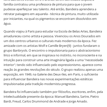
família contratou uma professora de pintura para que o jovem
pudesse aperfeiçoar seu talento. Até então, Bandeira aprendera a
retratar paisagens em aquarela - técnica de pintura, muito utilizada
por iniciantes, na qual os pigmentos se encontram dissolvidos em
água.
Quando viajou à Paris para estudar na Escola de Belas Artes, Bandeira
amadureceu como artista e pessoa. Vivenciou os Anos Dourados em
um dos centros urbanos e culturais mais modernos da época. Fez
amizade com os artistas Wolf e Camille Bryen[9] - juntos fundaram o
grupo Banbryols. O encontro o impulsionaria para o abstracionismo
lírico e informal, em que se inspirava no instinto, no inconsciente e na
intuição para construir uma arte imaginária ligada a uma "necessidade
interior"; tendo sido influenciado pelo expressionismo, aparece como
reação às grandes revoluções do século. O grupo realizou apenas uma
exposição, em 1949, na Galerie des Deux-Iles, em Paris, o suficiente
para influenciar Bandeira nas novas experimentações estéticas
impulsionadas pela tradição modernista pregressa.
Bandeira foi influenciado também por filósofos, escritores, enfim, pela
intelectualidade presente da época: Manuel Bandeira, Sartre, Pietro
Bardi, Freud, Carlos Drummond de Andrade e Jorge Amado.