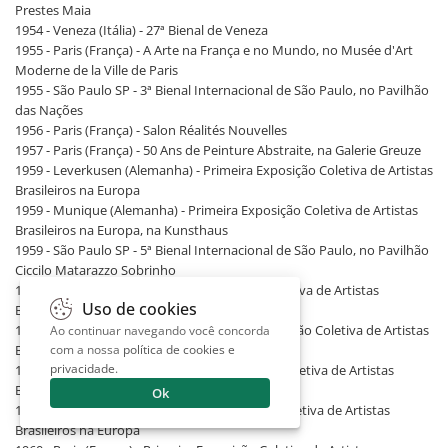
Prestes Maia
1954 - Veneza (Itália) - 27ª Bienal de Veneza
1955 - Paris (França) - A Arte na França e no Mundo, no Musée d'Art
Moderne de la Ville de Paris
1955 - São Paulo SP - 3ª Bienal Internacional de São Paulo, no Pavilhão
das Nações
1956 - Paris (França) - Salon Réalités Nouvelles
1957 - Paris (França) - 50 Ans de Peinture Abstraite, na Galerie Greuze
1959 - Leverkusen (Alemanha) - Primeira Exposição Coletiva de Artistas
Brasileiros na Europa
1959 - Munique (Alemanha) - Primeira Exposição Coletiva de Artistas
Brasileiros na Europa, na Kunsthaus
1959 - São Paulo SP - 5ª Bienal Internacional de São Paulo, no Pavilhão
Ciccilo Matarazzo Sobrinho
1959 - Viena (Áustria) - Primeira Exposição Coletiva de Artistas
Uso de cookies
Brasileiros na Europa
1960 - Hamburgo (Alemanha) - Primeira Exposição Coletiva de Artistas
Ao continuar navegando você concorda
Brasileiros na Europa
com a nossa
política de cookies e
privacidade
.
1960 - Lisboa (Portugal) - Primeira Exposição Coletiva de Artistas
Brasileiros na Europa
Ok
1960 - Madri (Espanha) - Primeira Exposição Coletiva de Artistas
Brasileiros na Europa