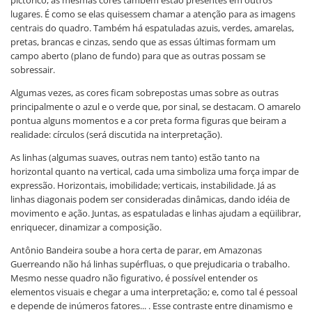
lugares. É como se elas quisessem chamar a atenção para as imagens
centrais do quadro. Também há espatuladas azuis, verdes, amarelas,
pretas, brancas e cinzas, sendo que as essas últimas formam um
campo aberto (plano de fundo) para que as outras possam se
sobressair.
Algumas vezes, as cores ficam sobrepostas umas sobre as outras
principalmente o azul e o verde que, por sinal, se destacam. O amarelo
pontua alguns momentos e a cor preta forma figuras que beiram a
realidade: círculos (será discutida na interpretação).
As linhas (algumas suaves, outras nem tanto) estão tanto na
horizontal quanto na vertical, cada uma simboliza uma força impar de
expressão. Horizontais, imobilidade; verticais, instabilidade. Já as
linhas diagonais podem ser consideradas dinâmicas, dando idéia de
movimento e ação. Juntas, as espatuladas e linhas ajudam a eqüilibrar,
enriquecer, dinamizar a composição.
Antônio Bandeira soube a hora certa de parar, em Amazonas
Guerreando não há linhas supérfluas, o que prejudicaria o trabalho.
Mesmo nesse quadro não figurativo, é possível entender os
elementos visuais e chegar a uma interpretação; e, como tal é pessoal
e depende de inúmeros fatores... . Esse contraste entre dinamismo e