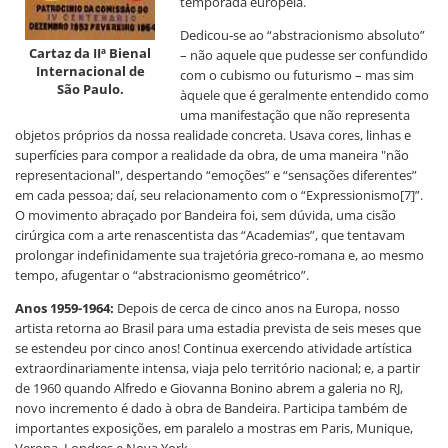
temporada européia.
Dedicou-se ao “abstracionismo absoluto”
Cartaz da IIª Bienal
– não aquele que pudesse ser confundido
Internacional de
com o cubismo ou futurismo – mas sim
São Paulo.
àquele que é geralmente entendido como
uma manifestação que não representa
objetos próprios da nossa realidade concreta. Usava cores, linhas e
superfícies para compor a realidade da obra, de uma maneira "não
representacional", despertando “emoções” e “sensações diferentes”
em cada pessoa; daí, seu relacionamento com o “Expressionismo[7]”.
O movimento abraçado por Bandeira foi, sem dúvida, uma cisão
cirúrgica com a arte renascentista das “Academias”, que tentavam
prolongar indefinidamente sua trajetória greco-romana e, ao mesmo
tempo, afugentar o “abstracionismo geométrico”.
Anos 1959-1964:
Depois de cerca de cinco anos na Europa, nosso
artista retorna ao Brasil para uma estadia prevista de seis meses que
se estendeu por cinco anos! Continua exercendo atividade artística
extraordinariamente intensa, viaja pelo território nacional; e, a partir
de 1960 quando Alfredo e Giovanna Bonino abrem a galeria no RJ,
novo incremento é dado à obra de Bandeira. Participa também de
importantes exposições, em paralelo a mostras em Paris, Munique,
Verona, Londres e Nova York.