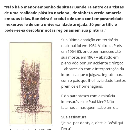
“Não há o menor empenho de situar Bandeira entre os artistas
de uma realidade plástica nacional, de vinheta verde-amarela
em suas telas. Bandeira é produto de uma contemporaneidade
inexorável e de uma universalidade arejada. Só por artifício
poder-se-ia descobrir notas regionais em sua pintura.”
Sua última aparição em território
nacional foi em 1964. Voltou a Paris
em 1964-65, onde permaneceu até
sua morte, em 1967 – abatido em
pleno vôo por um acidente cirúrgico
– aborrecido com a interpretação da
imprensa que o julgava ingrato para
com o país que lhe havia dado tantos
prêmios e homenagens.
E do parentesco com a minúcia
imensurável de Paul Klee? Não
falamos ...mas quem sabe um dia.
Sua assinatura:
“Je n’ai pas de style, c’est le Brésil qui
l’en a”.