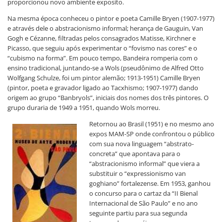
proporcionou novo ambiente exposito.
Na mesma época conheceu o pintor e poeta Camille Bryen (1907-1977)
e através dele o abstracionismo informal; herança de Gauguin, Van
Gogh e Cézanne, filtradas pelos consagrados Matisse, Kirchner e
Picasso, que seguiu após experimentar o “fovismo nas cores” e o
“cubismo na forma”. Em pouco tempo, Bandeira romperia com o
ensino tradicional, juntando-se a Wols (pseudônimo de Alfred Otto
Wolfgang Schulze, foi um pintor alemão; 1913-1951) Camille Bryen
(pintor, poeta e gravador ligado ao Tacxhismo; 1907-1977) dando
origem ao grupo “Banbryols”, iniciais dos nomes dos três pintores. O
grupo duraria de 1949 a 1951, quando Wols morreu.
Retornou ao Brasil (1951) e no mesmo ano
expos MAM-SP onde confrontou o público
com sua nova linguagem “abstrato-
concreta” que apontava para o
“abstracionismo informal” que viera a
substituir o “expressionismo van
goghiano” fortalezense. Em 1953, ganhou
o concurso para o cartaz da “II Bienal
Internacional de São Paulo” e no ano
seguinte partiu para sua segunda