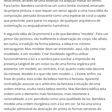
retas-limite, através de uma diversão na acepção militar do termo.
Para tanto, Bandeira constrói-se um outro limite, invisível, emanado
da própria pintura, o que requer um senso agudo e uma nova idéia da
composição, pensada doravante como uma espécie de coral a capela
que prescinde, para pairar no espaço, de qualquer arquitetura de
sustentação ou enquadramento harmônico.
A segunda idéia de Drummond é a de que Bandeira "modela". Para um
pintor tão pictórico, tão indiferente à observação do corpo, tão alheio,
em suma, à tradição da forma plástica, a idéia é no mínimo
extravagante. Mas modelar deve ser entendido, aqui, não como criar
modelado, e sim modelo. Criar modelado significa utilizar
funcionalmente a luz e a sombra para suscitar a impressão da
presença tangível de um corpo ou de uma forma orgânica pré-
existente. Um modelo, ao contrário, é tal, quanto nada nele decorre
da mímese. Modelo é o que não tem modelo. (...) Existe, enfim, na
frase do poeta, esta união da beleza restrita à fantasia. Aparente
contradição associar-se o arbitrário da fantasia à intuição de uma
ordem interna, oculta nesta beleza restrita. Mas Bandeira edifica esta
ordem com o elemento mais fantasioso, mais resistente à
racionalidade: a cor, percebida como uma qualidade da luz. Bandeira
modela uma ordem inorgânica com a luz em cor. Se há uma única
redução admissível da abstração do artista às formas sensíveis do