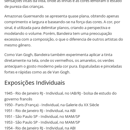
sensações vitais da vida, onde as linhas e as cores lembram o estado
de pureza das crianças.
Amazonas Guerreando se apresenta quase plana, obtendo apenas
comprimento e largura e baseando-se na força das cores. A cor, por
sinal, é utilizada para delimitar planos, criando a perspectiva e
modelando o volume. Porém, Bandeira tem uma preocupação
excessiva com a composição, o que o diferencia de outros artistas do
mesmo gênero.
Como Van Gogh, Bandeira também experimenta aplicar a tinta
diretamente na tela, onde os vermelhos, os amarelos, os verdes
antecipam o gosto moderno pela cor pura. Espatuladas e pinceladas
fortes e rápidas como as de Van Gogh.
Exposições Individuais
1945 - Rio de Janeiro RJ - Individual, no IAB/RJ - bolsa de estudo do
governo francês
1950 - Paris (França) - Individual, na Galerie du XX Siècle
1951 - Rio de Janeiro RJ - Individual, na ABI
1951 - São Paulo SP - Individual, no MAM/SP
1953 - São Paulo SP - Individual, no MAM/SP
1954 - Rio de Janeiro RJ - Individual, na ABI