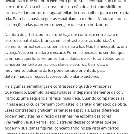
deixar claro que nenhum elemento perde sua identidade no contato
com outro. As escolhas conscientes ou não do artista possibilitam
inclusive criar pontos de fuga, afunilando nosso olhar para o centro da
tela. Para isso, basta seguir as espatuladas coloridas. Vindas de todas
as direções, elas parecem convergir e unir-se no horizonte.
Na obra do artista, por mais que haja um contraste entre claro e
escuro (espatuladas brancas em contraste com as coloridas), o
elemento formal seria a superfície e não a luz. Não há nessa obra, um
avanço/recuo entre claro e escuro. Porém, é necessário ser dito que,
as linhas, superfícies, volumes, tonalidades de cor foram elaboradas
consistentemente em valores claros e escuros. Com elas, o
movimento pulsante da luz pode ter sido orientado para
determinadas direções favorecendo o plano pictórico.
Há algumas semelhanças e contrastes no quadro Amazonas
Guerreando. Exemplo: as espatuladas, independentemente da cor,
introduz uma seqüencia rítmica, mais lírica. Quando comparadas às
linhas e aos círculos formam contrastes, o caráter dramático da obra.
Esses contrastes significam as tensões espaciais. Essas diferenças
podem ser vistas na direção das linhas, na escolha das cores
(vermelho versus verde), etc. É através desses contrates que se
podem visualizar as figuras, concentrando nossa vista em certos
lugares e criando focos de tensão espacial em outros. Por mais que se