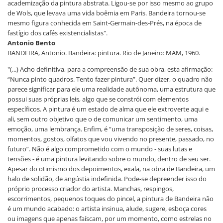
academização da pintura abstrata. Ligou-se por isso mesmo ao grupo
de Wols, que levava uma vida boêmia em Paris. Bandeira tornou-se
mesmo figura conhecida em Saint-Germain-des-Prés, na época de
fastígio dos cafés existencialistas".
Antonio Bento
BANDEIRA, Antonio. Bandeira: pintura. Rio de Janeiro: MAM, 1960.
"(...) Acho definitiva, para a compreensão de sua obra, esta afirmação:
“Nunca pinto quadros. Tento fazer pintura”. Quer dizer, o quadro não
parece significar para ele uma realidade autônoma, uma estrutura que
possui suas próprias leis, algo que se constrói com elementos
específicos. A pintura é um estado de alma que ele extroverte aqui e
ali, sem outro objetivo que o de comunicar um sentimento, uma
emoção, uma lembrança. Enfim, é “uma transposição de seres, coisas,
momentos, gostos, olfatos que vou vivendo no presente, passado, no
futuro”. Não é algo comprometido com o mundo - suas lutas e
tensões - é uma pintura levitando sobre o mundo, dentro de seu ser.
Apesar do otimismo dos depoimentos, exala, na obra de Bandeira, um
halo de solidão, de angústia indefinida. Pode-se depreender isso do
próprio processo criador do artista. Manchas, respingos,
escorrimentos, pequenos toques do pincel, a pintura de Bandeira não
é um mundo acabado: o artista insinua, alude, sugere, esboça cores
ou imagens que apenas faíscam, por um momento, como estrelas no