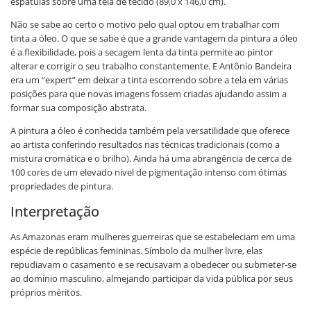
espátulas sobre uma tela de tecido (89,0 x 146,0 cm).
Não se sabe ao certo o motivo pelo qual optou em trabalhar com
tinta a óleo. O que se sabe é que a grande vantagem da pintura a óleo
é a flexibilidade, pois a secagem lenta da tinta permite ao pintor
alterar e corrigir o seu trabalho constantemente. E Antônio Bandeira
era um “expert” em deixar a tinta escorrendo sobre a tela em várias
posições para que novas imagens fossem criadas ajudando assim a
formar sua composição abstrata.
A pintura a óleo é conhecida também pela versatilidade que oferece
ao artista conferindo resultados nas técnicas tradicionais (como a
mistura cromática e o brilho). Ainda há uma abrangência de cerca de
100 cores de um elevado nível de pigmentação intenso com ótimas
propriedades de pintura.
Interpretação
As Amazonas eram mulheres guerreiras que se estabeleciam em uma
espécie de repúblicas femininas. Símbolo da mulher livre, elas
repudiavam o casamento e se recusavam a obedecer ou submeter-se
ao domínio masculino, almejando participar da vida pública por seus
próprios méritos.