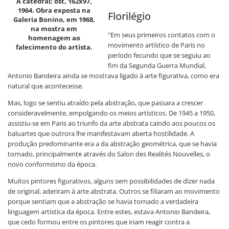
A catedral; ost, 162x97,
1964. Obra exposta na
Florilégio
Galeria Bonino, em 1968,
na mostra em
"Em seus primeiros contatos com o
homenagem ao
movimento artístico de Paris no
falecimento do artista.
período fecundo que se seguiu ao
fim da Segunda Guerra Mundial,
Antonio Bandeira ainda se mostrava ligado à arte figurativa, como era
natural que acontecesse.
Mas, logo se sentiu atraído pela abstração, que passara a crescer
consideravelmente, empolgando os meios artísticos. De 1945 a 1950,
assistiu-se em Paris ao triunfo da arte abstrata caindo aos poucos os
baluartes que outrora lhe manifestavam aberta hostilidade. A
produção predominante era a da abstração geométrica, que se havia
tornado, principalmente através do Salon des Realités Nouvelles, o
novo conformismo da época.
Muitos pintores figurativos, alguns sem possibilidades de dizer nada
de original, aderiram à arte abstrata. Outros se filiaram ao movimento
porque sentiam que a abstração se havia tornado a verdadeira
linguagem artística da época. Entre estes, estava Antonio Bandeira,
que cedo formou entre os pintores que iriam reagir contra a