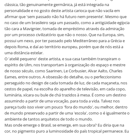
clássica, tão genuinamente germânica, já está integrada na
personalidade e no gosto deste artista carioca que não vacila em
afirmar que 'sem passado não há futuro nem presente'. Mesmo que
no caso de um brasileiro seja um passado, como a antigüidade egípcia
tão cara a Mavignier, tomada de empréstimo através da admiração
por um processo civilizatório que não o nosso. Que na Europa, sim,
possui um nexo, por ter passado pelo Mediterrâneo para a Grécia e
depois Roma, e daí ao território europeu, porém que de nós está a
uma distância estelar.
O 'ateliê pequeno' deste artista, e sua casa também transpiram o
espírito de Ulm, nos transportam à organização do espaço e mestre
de nosso século, como Saarinen, Le Corbusier, Alvar Aalto, Charles
Eames, entre outros. A obsessão do detalhe, ou o perfeccionismo
perseguido no design de cada tomada de luz, de cada maçaneta, nos
cestos de papel, na escolha do aparelho de televisão, em cada copo,
luminária, xícara ou bule de chá trazidos à mesa. É como um destino
assumindo a partir de uma vocação, para toda a vida. Talvez nos
pareça tudo isso viver um pouco 'fora do mundo', ou melhor, dentro
de mundo preservado a partir de uma 'escola', como o é igualmente o
ambiente de tantos arquitetos de todo o mundo.
Mas onde emerge o Brasil, se emerge, em sua obra? Eu diria que na
cor, no pigmento puro a luminosidade do país tropical permanece. Eu