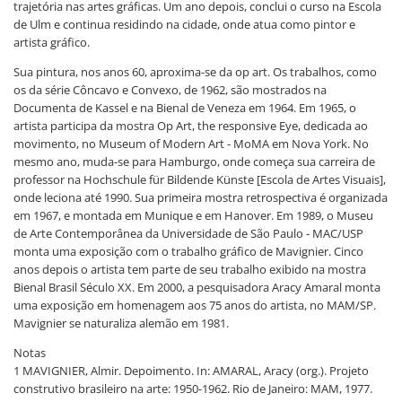
trajetória nas artes gráficas. Um ano depois, conclui o curso na Escola
de Ulm e continua residindo na cidade, onde atua como pintor e
artista gráfico.
Sua pintura, nos anos 60, aproxima-se da op art. Os trabalhos, como
os da série Côncavo e Convexo, de 1962, são mostrados na
Documenta de Kassel e na Bienal de Veneza em 1964. Em 1965, o
artista participa da mostra Op Art, the responsive Eye, dedicada ao
movimento, no Museum of Modern Art - MoMA em Nova York. No
mesmo ano, muda-se para Hamburgo, onde começa sua carreira de
professor na Hochschule für Bildende Künste [Escola de Artes Visuais],
onde leciona até 1990. Sua primeira mostra retrospectiva é organizada
em 1967, e montada em Munique e em Hanover. Em 1989, o Museu
de Arte Contemporânea da Universidade de São Paulo - MAC/USP
monta uma exposição com o trabalho gráfico de Mavignier. Cinco
anos depois o artista tem parte de seu trabalho exibido na mostra
Bienal Brasil Século XX. Em 2000, a pesquisadora Aracy Amaral monta
uma exposição em homenagem aos 75 anos do artista, no MAM/SP.
Mavignier se naturaliza alemão em 1981.
Notas
1 MAVIGNIER, Almir. Depoimento. In: AMARAL, Aracy (org.). Projeto
construtivo brasileiro na arte: 1950-1962. Rio de Janeiro: MAM, 1977.