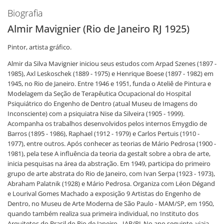
Biografia
Almir Mavignier (Rio de Janeiro RJ 1925)
Pintor, artista gráfico.
Almir da Silva Mavignier iniciou seus estudos com Arpad Szenes (1897 -
1985), Axl Leskoschek (1889 - 1975) e Henrique Boese (1897 - 1982) em
1945, no Rio de Janeiro. Entre 1946 e 1951, funda o Ateliê de Pintura e
Modelagem da Seção de Terapêutica Ocupacional do Hospital
Psiquiátrico do Engenho de Dentro (atual Museu de Imagens do
Inconsciente) com a psiquiatra Nise da Silveira (1905 - 1999).
Acompanha os trabalhos desenvolvidos pelos internos Emygdio de
Barros (1895 - 1986), Raphael (1912 - 1979) e Carlos Pertuis (1910 -
1977), entre outros. Após conhecer as teorias de Mário Pedrosa (1900 -
1981), pela tese A influência da teoria da gestalt sobre a obra de arte,
inicia pesquisas na área da abstração. Em 1949, participa do primeiro
grupo de arte abstrata do Rio de Janeiro, com Ivan Serpa (1923 - 1973),
Abraham Palatnik (1928) e Mário Pedrosa. Organiza com Léon Dégand
e Lourival Gomes Machado a exposição 9 Artistas do Engenho de
Dentro, no Museu de Arte Moderna de São Paulo - MAM/SP, em 1950,
quando também realiza sua primeira individual, no Instituto dos
Arquitetos do Brasil do Rio de Janeiro - IAB/RJ. No ano seguinte, viaja