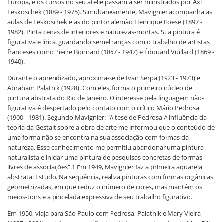
Europa, e os cursos no seu ateliê passam a ser ministrados por Axl
Leskoschek (1889 - 1975). Simultaneamente, Mavignier acompanha as
aulas de Leskoschek e as do pintor alemão Henrique Boese (1897 -
1982). Pinta cenas de interiores e naturezas-mortas. Sua pintura é
figurativa e lírica, guardando semelhanças com o trabalho de artistas
franceses como Pierre Bonnard (1867 - 1947) e Édouard Vuillard (1869 -
1940).
Durante o aprendizado, aproxima-se de Ivan Serpa (1923 - 1973) e
Abraham Palatnik (1928). Com eles, forma o primeiro núcleo de
pintura abstrata do Rio de Janeiro. O interesse pela linguagem não-
figurativa é despertado pelo contato com o crítico Mário Pedrosa
(1900 - 1981). Segundo Mavignier: "A tese de Pedrosa A influência da
teoria da Gestalt sobre a obra de arte me informou que o conteúdo de
uma forma não se encontra na sua associação com formas da
natureza. Esse conhecimento me permitiu abandonar uma pintura
naturalista e iniciar uma pintura de pesquisas concretas de formas
livres de associações".1 Em 1949, Mavignier faz a primeira aquarela
abstrata: Estudo. Na seqüência, realiza pinturas com formas orgânicas
geometrizadas, em que reduz o número de cores, mas mantém os
meios-tons e a pincelada expressiva de seu trabalho figurativo.
Em 1950, viaja para São Paulo com Pedrosa, Palatnik e Mary Vieira