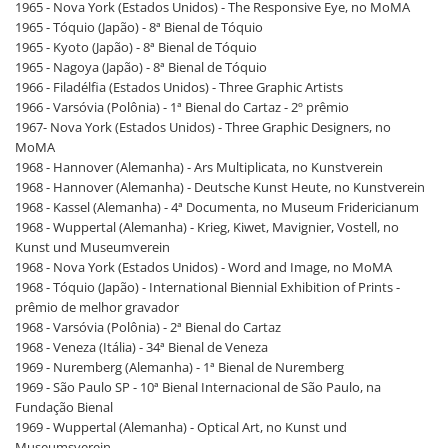
1965 - Nova York (Estados Unidos) - The Responsive Eye, no MoMA
1965 - Tóquio (Japão) - 8ª Bienal de Tóquio
1965 - Kyoto (Japão) - 8ª Bienal de Tóquio
1965 - Nagoya (Japão) - 8ª Bienal de Tóquio
1966 - Filadélfia (Estados Unidos) - Three Graphic Artists
1966 - Varsóvia (Polônia) - 1ª Bienal do Cartaz - 2º prêmio
1967- Nova York (Estados Unidos) - Three Graphic Designers, no
MoMA
1968 - Hannover (Alemanha) - Ars Multiplicata, no Kunstverein
1968 - Hannover (Alemanha) - Deutsche Kunst Heute, no Kunstverein
1968 - Kassel (Alemanha) - 4ª Documenta, no Museum Fridericianum
1968 - Wuppertal (Alemanha) - Krieg, Kiwet, Mavignier, Vostell, no
Kunst und Museumverein
1968 - Nova York (Estados Unidos) - Word and Image, no MoMA
1968 - Tóquio (Japão) - International Biennial Exhibition of Prints -
prêmio de melhor gravador
1968 - Varsóvia (Polônia) - 2ª Bienal do Cartaz
1968 - Veneza (Itália) - 34ª Bienal de Veneza
1969 - Nuremberg (Alemanha) - 1ª Bienal de Nuremberg
1969 - São Paulo SP - 10ª Bienal Internacional de São Paulo, na
Fundação Bienal
1969 - Wuppertal (Alemanha) - Optical Art, no Kunst und
Museumsverein