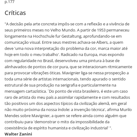
p.177
Críticas
"A decisão pela arte concreta impôs-se com a reflexão e a vivência de
seus primeiros meses no Velho Mundo. A partir de 1953 permaneceu
longamente na Hochschule fur Gestaltung, aprofundando-se em
comunicação visual. Entre seus mestres achava-se Albers, a quem
deve 'uma nova interpretação do problema da cor, marca maior até
hoje em todo o meu trabalho'. Radicado na Europa, mas expondo
com regularidade no Brasil, desenvolveu uma pintura à base de
alinhavados de pontos de cor pura, que se interacionam ritmicamente
para provocar vibrações óticas. Mavignier liga-se nessa prospecção a
toda uma série de artistas internacionais, tendo apurado o sentido
estrutural de sua produção na serigrafia e particularmente na
mensagem cartazística. ´Do ponto de vista brasileiro, é este um caso
raro de artista do meu país a assimilar rapidamente e com resultados
tão positivos um dos aspectos típicos da civilização alemã, em geral
não muito próxima da nossa índole: a invenção técnica', afirma Murilo
Mendes sobre Mavignier, a quem se refere ainda como alguém que
contribuiu para 'demonstrar o mito da impossibilidade da
coexistência de espírito humanista e civilização industrial' ".
Walter Zanini