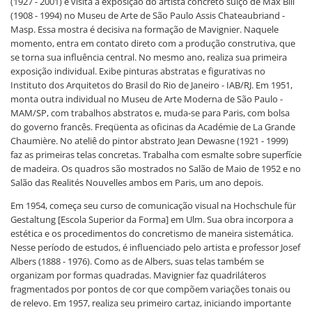
(1927 - 2001) e visita a exposição do artista concreto suíço de Max Bill
(1908 - 1994) no Museu de Arte de São Paulo Assis Chateaubriand -
Masp. Essa mostra é decisiva na formação de Mavignier. Naquele
momento, entra em contato direto com a produção construtiva, que
se torna sua influência central. No mesmo ano, realiza sua primeira
exposição individual. Exibe pinturas abstratas e figurativas no
Instituto dos Arquitetos do Brasil do Rio de Janeiro - IAB/RJ. Em 1951,
monta outra individual no Museu de Arte Moderna de São Paulo -
MAM/SP, com trabalhos abstratos e, muda-se para Paris, com bolsa
do governo francês. Freqüenta as oficinas da Académie de La Grande
Chaumière. No ateliê do pintor abstrato Jean Dewasne (1921 - 1999)
faz as primeiras telas concretas. Trabalha com esmalte sobre superfície
de madeira. Os quadros são mostrados no Salão de Maio de 1952 e no
Salão das Realités Nouvelles ambos em Paris, um ano depois.
Em 1954, começa seu curso de comunicação visual na Hochschule für
Gestaltung [Escola Superior da Forma] em Ulm. Sua obra incorpora a
estética e os procedimentos do concretismo de maneira sistemática.
Nesse período de estudos, é influenciado pelo artista e professor Josef
Albers (1888 - 1976). Como as de Albers, suas telas também se
organizam por formas quadradas. Mavignier faz quadriláteros
fragmentados por pontos de cor que compõem variações tonais ou
de relevo. Em 1957, realiza seu primeiro cartaz, iniciando importante