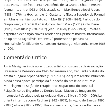
para Paris, onde freqüenta a Académie de La Grande Chaumière. Na
Alemanha, entre 1953 e 1958, estuda com Max Bense e Josef Albers
(1888 - 1976) na Hochschule für Gestaltung [Escola Superior da Forma]
em Ulm, e mantém contato com Max Bill (1908 - 1994). Participa do
Grupo Zero, entre 1958 e 1964, com Heinz Mack (1931), Otto Piene
(1928), Yves Klein (1928 - 1962), Jean Tinguely (1925 - 1991). Projeta e
organiza a exposição Novas Tendências, primeira mostra internacional
de op art na Iugoslávia, em 1960. É professor de pintura na
Hochschule für Bildende Kunste, em Hamburgo, Alemanha, entre 1965
e 1990.
Comentário Crítico
Almir Mavignier inicia aprendizado artístico nos cursos da Associação
Brasileira de Desenho, em 1946. No mesmo ano, freqüenta o ateliê do
artista húngaro Arpad Szenes (1897 - 1985), de quem recebe influência.
Ainda nessa época, participa da fundação do Ateliê de Pintura e
Modelagem da Seção de Terapêutica Ocupacional do Hospital
Psiquiátrico do Engenho de Dentro (atual Museu de Imagens do
Inconsciente), criado pela psiquiatra Nise da Silveira (1905 - 1999). Lá,
orienta internos como Raphael (1912 - 1979), Emygdio de Barros (1895
- 1986) e Isaac (1906 - 1966). Um ano mais tarde, Szenes volta para a