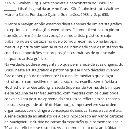
ZANINI, Walter (Org. ). Arte concreta e neoconcreta no Brasil. In:
_______. História geral da arte no Brasil. São Paulo: Instituto Walther
Moreira Salles: Fundação Djalma Guimarães, 1983. v. 2, p. 658.
"Frente a Mavignier não estamos diante apenas de um artista gráfico
excepcional, de realizações exemplares. Estamos frente a um pintor
que não abre mão de sua vocação como artista plástico, e cujo
trabalho nutre o cartazismo que o tornou reconhecido na Europa,
mas cuja pintura também se nutre da intimidade com os mistérios da
cor, das justaposições e sobreposições cromáticas de que se vale
enquanto artista gráfico.
Na verdade, pode-se perguntar: o que permanece de suas origens, do
Brasil, neste artista gráfico e pintor há quase cinco décadas vivendo
fora de seu país de nascimento? Eu diria de imediato que o rigor
estrutural e compositivo de toda a sua obra espelha sem dúvida a
Hochschule für Gestaltung, a Escola Superior da Forma, de Ulm, que
ele se orgulha de ter freqüentado, com mestres com os quais pôde
conviver. Esta postura apreendida em Ulm se reflete em seu espaço
pessoal, seu grande ateliê de Hamburgo, impecável em sua ordem e
organização, como dirige a concepção de seus cartazes e sua pintura.
A série dedicada ao alfabeto de Albers incorporado em vários cartazes
de Mavignier - inclusive no cartaz da exposição que comemorou seus
70 anos - reflete esse respeito. Assim como o culto pela antigüidade