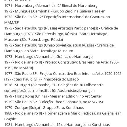
1971 - Nuremberg (Alemanha) - 2ª Bienal de Nuremberg
1972 - Munique (Alemanha) - Grupo Zero, na Galeria Heseler
1972 - São Paulo SP - 2ª Exposição Internacional de Gravura, no
MAM/SP
1973 - São Petersburgo (Rússia) Artista(s) Participante(s) - Gráfica de
Hamburgo (1973 : São Petersburgo, Rússia) - State Hermitage
Museum (São Petersburgo, Rússia)
1973 - São Petersburgo (União Soviética, atual Rússia) - Gráfica de
Hamburgo, no State Hermitage Museum
1973 - Hamburgo (Alemanha) - Gráfica de Hamburgo
1977 - Rio de Janeiro RJ - Projeto Construtivo Brasileiro na Arte: 1950-
1962, no MAM/RJ
1977 - São Paulo SP - Projeto Construtivo Brasileiro na Arte: 1950-1962
(1977 : São Paulo, SP) - Pinacoteca do Estado
1978 - Stuttgart (Alemanha) - 12 Coleções de 30 Folhas: arte
contemporânea, no Institut für Auslandsbeziehungen
1979 - Hong Kong (China) - Meissner Edition, no Art Center
1979 - São Paulo SP - Coleção Theon Spanudis, no MAC/USP
1979 - Zurique (Suíça) - Gruppe Zero, Kunsthaus
1980 - Rio de Janeiro RJ - Homenagem a Mário Pedrosa, na Galeria Jean
Boghici
1981 - Hamburgo (Alemanha) - 12 de Hamburgo, na Kunsthaus