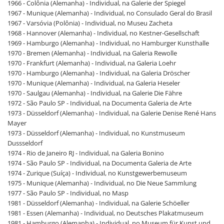
1966 - Colônia (Alemanha) - Individual, na Galerie der Spiegel
1967 - Munique (Alemanha) - Individual, no Consulado Geral do Brasil
1967 - Varsóvia (Polônia) - Individual, no Museu Zacheta
1968 - Hannover (Alemanha) - Individual, no Kestner-Gesellschaft
1969 - Hamburgo (Alemanha) - Individual, no Hamburger Kunsthalle
1970 - Bremen (Alemanha) - Individual, na Galeria Rewolle
1970 - Frankfurt (Alemanha) - Individual, na Galeria Loehr
1970 - Hamburgo (Alemanha) - Individual, na Galeria Dröscher
1970 - Munique (Alemanha) - Individual, na Galeria Heseler
1970 - Saulgau (Alemanha) - Individual, na Galerie Die Fähre
1972 - São Paulo SP - Individual, na Documenta Galeria de Arte
1973 - Düsseldorf (Alemanha) - Individual, na Galerie Denise René Hans
Mayer
1973 - Düsseldorf (Alemanha) - Individual, no Kunstmuseum
Dussseldorf
1974 - Rio de Janeiro RJ - Individual, na Galeria Bonino
1974 - São Paulo SP - Individual, na Documenta Galeria de Arte
1974 - Zurique (Suíça) - Individual, no Kunstgewerbemuseum
1975 - Munique (Alemanha) - Individual, no Die Neue Sammlung
1977 - São Paulo SP - Individual, no Masp
1981 - Düsseldorf (Alemanha) - Individual, na Galerie Schöeller
1981 - Essen (Alemanha) - Individual, no Deutsches Plakatmuseum
1981 - Hamburgo (Alemanha) - Individual, no Museum für Kunst und