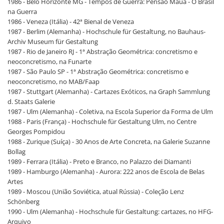
1986 - Belo Horizonte MG - Tempos de Guerra: Pensão Mauá - O Brasil
na Guerra
1986 - Veneza (Itália) - 42ª Bienal de Veneza
1987 - Berlim (Alemanha) - Hochschule für Gestaltung, no Bauhaus-
Archiv Museum für Gestaltung
1987 - Rio de Janeiro RJ - 1ª Abstração Geométrica: concretismo e
neoconcretismo, na Funarte
1987 - São Paulo SP - 1ª Abstração Geométrica: concretismo e
neoconcretismo, no MAB/Faap
1987 - Stuttgart (Alemanha) - Cartazes Exóticos, na Graph Sammlung
d. Staats Galerie
1987 - Ulm (Alemanha) - Coletiva, na Escola Superior da Forma de Ulm
1988 - Paris (França) - Hochschule für Gestaltung Ulm, no Centre
Georges Pompidou
1988 - Zurique (Suíça) - 30 Anos de Arte Concreta, na Galerie Suzanne
Bollag
1989 - Ferrara (Itália) - Preto e Branco, no Palazzo dei Diamanti
1989 - Hamburgo (Alemanha) - Aurora: 222 anos de Escola de Belas
Artes
1989 - Moscou (União Soviética, atual Rússia) - Coleção Lenz
Schönberg
1990 - Ulm (Alemanha) - Hochschule für Gestaltung: cartazes, no HFG-
Arquivo