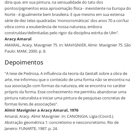
diria que, em sua pintura, na sensualidade do tato dos
pontos/pigmentos essa aproximação física - inexistente na Europa do
Norte - é igualmente bem brasileira. E que mesmo em sua extensa
série de dez telas quadradas 'monocromáticas' dos anos 70 a cor/luz
vibra como a exuberância de nossa natureza, embora
construídas/delimitadas pelo rigor da disciplina estrita de Ulm".
Aracy Amaral
AMARAL, Aracy. Mavignier 75. In: MAVIGNIER, Almir. Mavignier 75. São
Paulo: MAM, 2000. p. 8.
Depoimentos
"A tese de Pedrosa, A influência da teoria da Gestalt sobre a obra de
arte, me informou que o conteúdo de uma forma não se encontra na
sua associação com formas da natureza, ele se encontra no caráter
próprio da forma. Esse conhecimento me permitiu abandonar uma
pintura naturalista e iniciar uma pintura de pesquisas concretas de
formas livres de associações".
Almir Mavignier a Aracy Amaral, 1976
Amaral, Aracy. Almir Mavignier. In: CANONGIA, Ligia (Coord.).
Abstração geométrica 1: concretismo e neoconcretismo. Rio de
Janeiro: FUNARTE, 1987. p. 24.