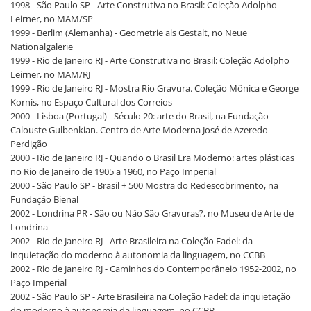
1998 - São Paulo SP - Arte Construtiva no Brasil: Coleção Adolpho
Leirner, no MAM/SP
1999 - Berlim (Alemanha) - Geometrie als Gestalt, no Neue
Nationalgalerie
1999 - Rio de Janeiro RJ - Arte Construtiva no Brasil: Coleção Adolpho
Leirner, no MAM/RJ
1999 - Rio de Janeiro RJ - Mostra Rio Gravura. Coleção Mônica e George
Kornis, no Espaço Cultural dos Correios
2000 - Lisboa (Portugal) - Século 20: arte do Brasil, na Fundação
Calouste Gulbenkian. Centro de Arte Moderna José de Azeredo
Perdigão
2000 - Rio de Janeiro RJ - Quando o Brasil Era Moderno: artes plásticas
no Rio de Janeiro de 1905 a 1960, no Paço Imperial
2000 - São Paulo SP - Brasil + 500 Mostra do Redescobrimento, na
Fundação Bienal
2002 - Londrina PR - São ou Não São Gravuras?, no Museu de Arte de
Londrina
2002 - Rio de Janeiro RJ - Arte Brasileira na Coleção Fadel: da
inquietação do moderno à autonomia da linguagem, no CCBB
2002 - Rio de Janeiro RJ - Caminhos do Contemporâneio 1952-2002, no
Paço Imperial
2002 - São Paulo SP - Arte Brasileira na Coleção Fadel: da inquietação
do moderno à autonomia da linguagem, no CCBB