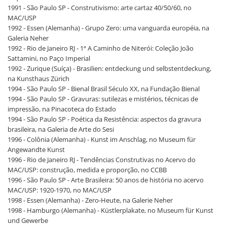
1991 - São Paulo SP - Construtivismo: arte cartaz 40/50/60, no
MAC/USP
1992 - Essen (Alemanha) - Grupo Zero: uma vanguarda européia, na
Galeria Neher
1992 - Rio de Janeiro RJ - 1ª A Caminho de Niterói: Coleção João
Sattamini, no Paço Imperial
1992 - Zurique (Suíça) - Brasilien: entdeckung und selbstentdeckung,
na Kunsthaus Zürich
1994 - São Paulo SP - Bienal Brasil Século XX, na Fundação Bienal
1994 - São Paulo SP - Gravuras: sutilezas e mistérios, técnicas de
impressão, na Pinacoteca do Estado
1994 - São Paulo SP - Poética da Resistência: aspectos da gravura
brasileira, na Galeria de Arte do Sesi
1996 - Colônia (Alemanha) - Kunst im Anschlag, no Museum für
Angewandte Kunst
1996 - Rio de Janeiro RJ - Tendências Construtivas no Acervo do
MAC/USP: construção, medida e proporção, no CCBB
1996 - São Paulo SP - Arte Brasileira: 50 anos de história no acervo
MAC/USP: 1920-1970, no MAC/USP
1998 - Essen (Alemanha) - Zero-Heute, na Galerie Neher
1998 - Hamburgo (Alemanha) - Küstlerplakate, no Museum für Kunst
und Gewerbe