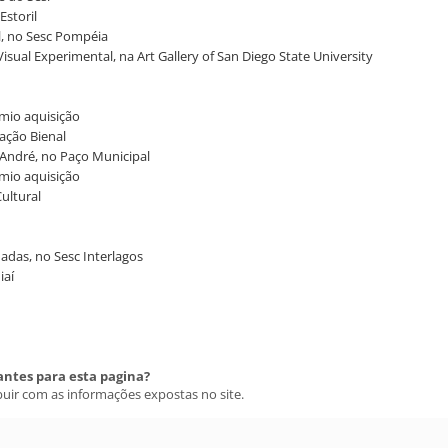
Estoril
al, no Sesc Pompéia
isual Experimental, na Art Gallery of San Diego State University
êmio aquisição
dação Bienal
 André, no Paço Municipal
êmio aquisição
Cultural
onadas, no Sesc Interlagos
iaí
antes para esta pagina?
buir com as informações expostas no site.