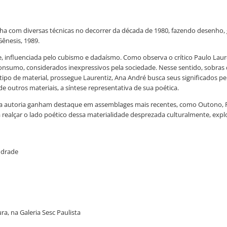
alha com diversas técnicas no decorrer da década de 1980, fazendo desenho,
ênesis, 1989.
 influenciada pelo cubismo e dadaísmo. Como observa o crítico Paulo Laure
onsumo, considerados inexpressivos pela sociedade. Nesse sentido, sobras 
 tipo de material, prossegue Laurentiz, Ana André busca seus significados p
 outros materiais, a síntese representativa de sua poética.
ria autoria ganham destaque em assemblages mais recentes, como Outono, 
realçar o lado poético dessa materialidade desprezada culturalmente, ex
Andrade
a, na Galeria Sesc Paulista