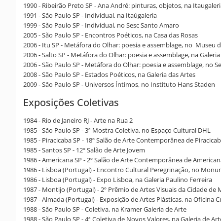
1990 - Ribeirão Preto SP - Ana André: pinturas, objetos, na Itaugaler
1991 - São Paulo SP - Individual, na Itaúgaleria
1999 - São Paulo SP - Individual, no Sesc Santo Amaro
2005 - São Paulo SP - Encontros Poéticos, na Casa das Rosas
2006 - Itu SP - Metáfora do Olhar: poesia e assemblage, no Museu d
2006 - Salto SP - Metáfora do Olhar: poesia e assemblage, na Galeri
2006 - São Paulo SP - Metáfora do Olhar: poesia e assemblage, no 
2008 - São Paulo SP - Estados Poéticos, na Galeria das Artes
2009 - São Paulo SP - Universos Íntimos, no Instituto Hans Staden
Exposições Coletivas
1984 - Rio de Janeiro RJ - Arte na Rua 2
1985 - São Paulo SP - 3ª Mostra Coletiva, no Espaço Cultural DHL
1985 - Piracicaba SP - 18º Salão de Arte Contemporânea de Piracicaba
1985 - Santos SP - 12º Salão de Arte Jovem
1986 - Americana SP - 2º Salão de Arte Contemporânea de America
1986 - Lisboa (Portugal) - Encontro Cultural Peregrinação, no Mo
1986 - Lisboa (Portugal) - Expo Lisboa, na Galeria Paulino Ferreira
1987 - Montijo (Portugal) - 2º Prêmio de Artes Visuais da Cidade de
1987 - Almada (Portugal) - Exposição de Artes Plásticas, na Oficina C
1988 - São Paulo SP - Coletiva, na Kramer Galeria de Arte
1988 - São Paulo SP - 4ª Coletiva de Novos Valores, na Galeria de Art