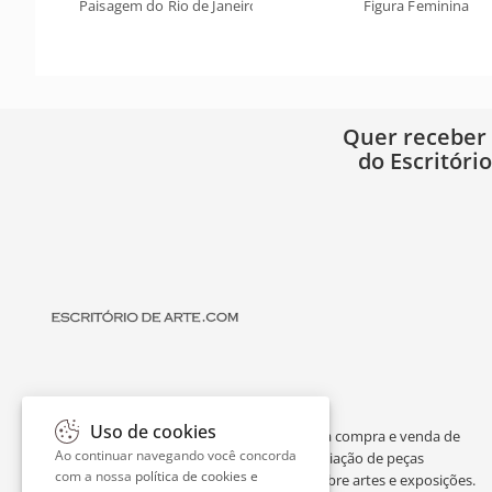
Paisagem do Rio de Janeiro
Figura Feminina
Quer receber
do Escritóri
Uso de cookies
O Escritório de Arte é um portal dedicado à compra e venda de
Ao continuar navegando você concorda
obras de arte de artistas consagrados, avaliação de peças
com a nossa
política de cookies e
individuais ou de espólios, curiosidades sobre artes e exposições.