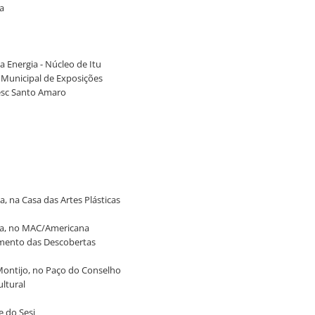
ia
a Energia - Núcleo de Itu
a Municipal de Exposições
Sesc Santo Amaro
, na Casa das Artes Plásticas
na, no MAC/Americana
numento das Descobertas
 Montijo, no Paço do Conselho
ultural
e do Sesi