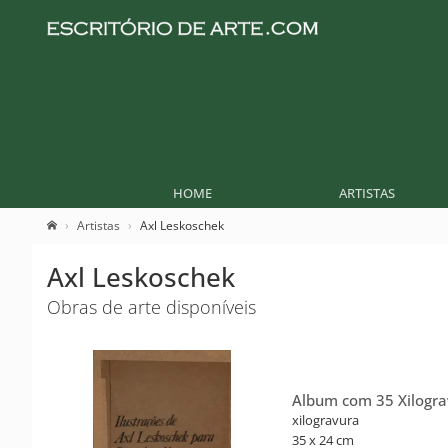
HOME
ARTISTAS
Artistas
Axl Leskoschek
Axl Leskoschek
Obras de arte disponíveis
Album com 35 Xilogra
xilogravura
35 x 24 cm