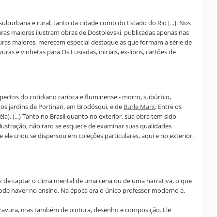
uburbana e rural, tanto da cidade como do Estado do Rio [...]. Nos
ras maiores ilustram obras de Dostoievski, publicadas apenas nas
gravuras maiores, merecem especial destaque as que formam a série de
as e vinhetas para Os Lusíadas, iniciais, ex-libris, cartões de
spectos do cotidiano carioca e fluminense - morro, subúrbio,
os jardins de Portinari, em Brodósqui, e de
Burle Marx
. Entre os
. (...) Tanto no Brasil quanto no exterior, sua obra tem sido
ilustração, não raro se esquece de examinar suas qualidades
ele criou se dispersou em coleções particulares, aqui e no exterior.
az de captar o clima mental de uma cena ou de uma narrativa, o que
 pode haver no ensino. Na época era o único professor moderno e,
gravura, mas também de pintura, desenho e composição. Ele