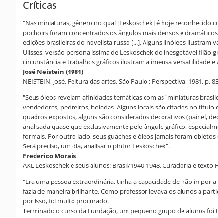
Críticas
"Nas miniaturas, gênero no qual [Leskoschek] é hoje reconhecido co
pochoirs foram concentrados os ângulos mais densos e dramáticos d
edições brasileiras do novelista russo [...]. Alguns linóleos ilustr
Ulisses, versão personalíssima de Leskoschek do inesgotável filão gre
circunstância e trabalhos gráficos ilustram a imensa versatilidade e 
José Neistein (1981)
NEISTEIN, José. Feitura das artes. São Paulo : Perspectiva, 1981. p. 83
"Seus óleos revelam afinidades temáticas com as ´miniaturas brasile
vendedores, pedreiros, boiadas. Alguns locais são citados no títul
quadros expostos, alguns são considerados decorativos (painel, dec
analisada quase que exclusivamente pelo ângulo gráfico, especialme
formais. Por outro lado, seus guaches e óleos jamais foram objetos 
Será preciso, um dia, analisar o pintor Leskoschek".
Frederico Morais
AXL Leskoschek e seus alunos: Brasil/1940-1948. Curadoria e texto Fr
"Era uma pessoa extraordinária, tinha a capacidade de não impor a 
fazia de maneira brilhante. Como professor levava os alunos a part
por isso, foi muito procurado.
Terminado o curso da Fundação, um pequeno grupo de alunos foi to