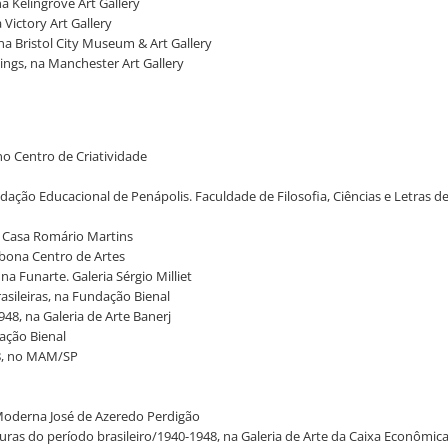
na Kelingrove Art Gallery
 Victory Art Gallery
, na Bristol City Museum & Art Gallery
tings, na Manchester Art Gallery
no Centro de Criatividade
ndação Educacional de Penápolis. Faculdade de Filosofia, Ciências e Letras 
 na Casa Romário Martins
mbona Centro de Artes
 na Funarte. Galeria Sérgio Milliet
rasileiras, na Fundação Bienal
948, na Galeria de Arte Banerj
dação Bienal
948, no MAM/SP
e Moderna José de Azeredo Perdigão
vuras do período brasileiro/1940-1948, na Galeria de Arte da Caixa Econômic