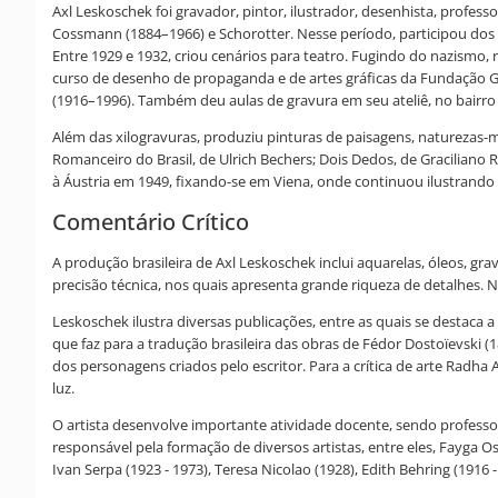
Axl Leskoschek foi gravador, pintor, ilustrador, desenhista, profes
Cossmann (1884–1966) e Schorotter. Nesse período, participou dos 
Entre 1929 e 1932, criou cenários para teatro. Fugindo do nazismo, 
curso de desenho de propaganda e de artes gráficas da Fundação Get
(1916–1996). Também deu aulas de gravura em seu ateliê, no bairro 
Além das xilogravuras, produziu pinturas de paisagens, naturezas-mo
Romanceiro do Brasil, de Ulrich Bechers; Dois Dedos, de Graciliano
à Áustria em 1949, fixando-se em Viena, onde continuou ilustrando re
Comentário Crítico
A produção brasileira de Axl Leskoschek inclui aquarelas, óleos, gr
precisão técnica, nos quais apresenta grande riqueza de detalhes. 
Leskoschek ilustra diversas publicações, entre as quais se destaca 
que faz para a tradução brasileira das obras de Fédor Dostoïevski (1
dos personagens criados pelo escritor. Para a crítica de arte Radha 
luz.
O artista desenvolve importante atividade docente, sendo professor
responsável pela formação de diversos artistas, entre eles, Fayga Os
Ivan Serpa (1923 - 1973), Teresa Nicolao (1928), Edith Behring (1916 -