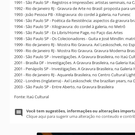
1991 - São Paulo SP - Registros e Impressões: artistas seminais, na 
1992 - Rio de Janeiro RJ - Gravura de Arte no Brasil: proposta par
1993 - João Pessoa PB - Xilogravura: do cordel à galeria, na Funesc
1994 - São Paulo SP - Poética da Resistência: aspectos da gravura bras
1994 - São Paulo SP - Xilogravura: do cordel à galeria, no Metrô
1996 - São Paulo SP - Ex Libris/Home Page, no Paço das Artes
1998 - São Paulo SP - Os Colecionadores - Guita e José Mindlin: matri
1999 - Rio de Janeiro RJ - Mostra Rio Gravura. Axl Leskoschek, no Es
1999 - Rio de Janeiro RJ - Mostra Rio Gravura. Gravura Moderna Bra
2000 - São Paulo SP - Investigações. A Gravura Brasileira, no Itaú Cul
2001 - Brasília DF - Investigações. A Gravura Brasileira, na Galeria It
2001 - Penápolis SP - Investigações. A Gravura Brasileira, na Galeria 
2001 - Rio de Janeiro RJ - Aquarela Brasileira, no Centro Cultural Ligh
2002 - Londres (Inglaterra) - Axl Leskoschek: the brazilian years, na 
2003 - São Paulo SP - Entre Aberto, na Gravura Brasileira
Fonte: Itaú Cultural
Você tem sugestões, informações ou alterações import
Clique aqui para sugerir uma alteração no conteudo e contri