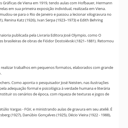
Artes Gráficas de Viena em 1919, tendo aulas com Hofbauer, Hermann
las em sua primeira exposição individual, realizada em Viena.
, mudou-se para o Rio de Janeiro e passou a lecionar xilogravura no
, Renina Katz (1926), Ivan Serpa (1923–1973) e Edith Behring
maioria publicada pela Livraria Editora José Olympio, como O
s brasileiras de obras de Fiódor Dostoiévski (1821–1881). Retornou
fere realizar trabalhos em pequenos formatos, elaborados com grande
.
 Bechers. Como aponta o pesquisador José Neisten, nas ilustrações
e pela adequação formal e psicológica à verdade humana e literária
nstituir os cenários de época, com riqueza de texturas e jogos de
úlio Vargas - FGV, e ministrando aulas de gravura em seu ateliê. É
sberg (1927), Danúbio Gonçalves (1925), Décio Vieira (1922 - 1988),