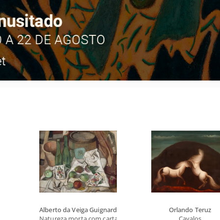
Alberto da Veiga Guignard
Orlando Teruz
Natureza morta com cartas
Cavalos