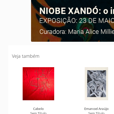
Veja também
Cabelo
Emanoel Araújo
Sem Título
Sem Título