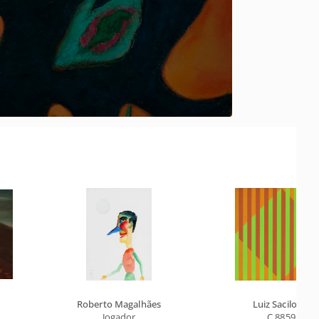
Roberto Magalhães
Luiz Sacilotto
Jogador
C 8859