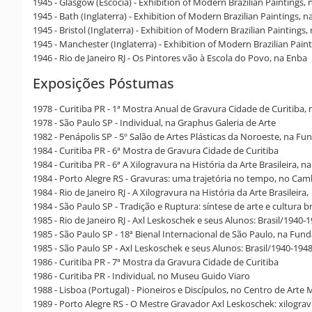
1945 - Glasgow (Escócia) - Exhibition of Modern Brazilian Paintings, 
1945 - Bath (Inglaterra) - Exhibition of Modern Brazilian Paintings, na
1945 - Bristol (Inglaterra) - Exhibition of Modern Brazilian Paintings
1945 - Manchester (Inglaterra) - Exhibition of Modern Brazilian Pain
1946 - Rio de Janeiro RJ - Os Pintores vão à Escola do Povo, na Enba
Exposições Póstumas
1978 - Curitiba PR - 1ª Mostra Anual de Gravura Cidade de Curitiba, 
1978 - São Paulo SP - Individual, na Graphus Galeria de Arte
1982 - Penápolis SP - 5º Salão de Artes Plásticas da Noroeste, na Fu
1984 - Curitiba PR - 6ª Mostra de Gravura Cidade de Curitiba
1984 - Curitiba PR - 6ª A Xilogravura na História da Arte Brasileira,
1984 - Porto Alegre RS - Gravuras: uma trajetória no tempo, no Ca
1984 - Rio de Janeiro RJ - A Xilogravura na História da Arte Brasileira,
1984 - São Paulo SP - Tradição e Ruptura: síntese de arte e cultura b
1985 - Rio de Janeiro RJ - Axl Leskoschek e seus Alunos: Brasil/1940-1
1985 - São Paulo SP - 18ª Bienal Internacional de São Paulo, na Fun
1985 - São Paulo SP - Axl Leskoschek e seus Alunos: Brasil/1940-1
1986 - Curitiba PR - 7ª Mostra da Gravura Cidade de Curitiba
1986 - Curitiba PR - Individual, no Museu Guido Viaro
1988 - Lisboa (Portugal) - Pioneiros e Discípulos, no Centro de Art
1989 - Porto Alegre RS - O Mestre Gravador Axl Leskoschek: xilogra