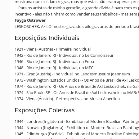
mostrava que existiam regras, mas que estas não eram apenas prece
... Para os artistas de minha geração, a grande dívida é para com 
incentivo - eles não tinham como vender seus trabalhos - mas sem ja
Fayga Ostrower
LESKOSCHEK, Axl. O mestre gravador: xilogravuras do período brasile
Exposições Individuais
1921 - Viena (Áustria) - Primeira individual
1942 - Rio de Janeiro RJ - Individual, no Le Connoisseur
1946 - Rio de Janeiro RJ - Individual, na Enba
1948 - Rio de Janeiro RJ - Individual, no MEC
1971 - Graz (Áustria) - Individual, no Landesmuseum Joanneum
1973 - Washington (Estados Unidos) - Os Anos de Brasil de Axl Leskos
1974 - Rio de Janeiro RJ - Os Anos de Brasil de Axl Leskoschek, na Ga
1974 - São Paulo SP - Os Anos de Brasil de Axl Leskoschek, no MAB
1974 - Viena (Áustria) - Retrospectiva, no Museu Albertina
Exposições Coletivas
1944 - Londres (Inglaterra) - Exhibition of Modern Brazilian Paintin
1944 - Norwich (Inglaterra) - Exhibition of Modern Brazilian Paint
1945 - Edimburgo (Escócia) - Exhibition of Modern Brazilian Painting