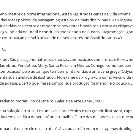
mo mestre de porte internacional, estão registradas cenas da vida urbana, s
as áreas pobres, da paisagem agreste ou da mais disciplinada. As xilogravu
am vários clássicos dentre os modernos novelistas brasileiros. Dentre as xilo
go, iniciada no Brasil e concluída anos depois na Áustria. Diagramação, gravur
a contribuiçao de Axl à atividade nesses setores, no Brasil dos anos 40".
-84.
iras´. São paisagens, naturezas-mortas, composições com frutos e flores, a
o das obras: Pendotiba, Mury, Santa Rosa, em Niterói, Cônego, como também 
omposição) pelo autor, que também pinta lendas e uma cena grega (Odysséia)
nte sua atividade de ilustrador. No exame da xilogravura como veículo da 
de análise. É certo que, nesse campo, sua produção foi menor, e o pouco que 
ederico Morais. Rio de Janeiro: Galeria de Arte Banerj, 1985.
sua solução artística. Era um excelente técnico e um grande ilustrador, cap
iciparem da crítica de seu próprio trabalho. Esta é das melhores coisas que
mar aulas com ele no seu ateliê. Aí as aulas não eram mais apenas de xilo