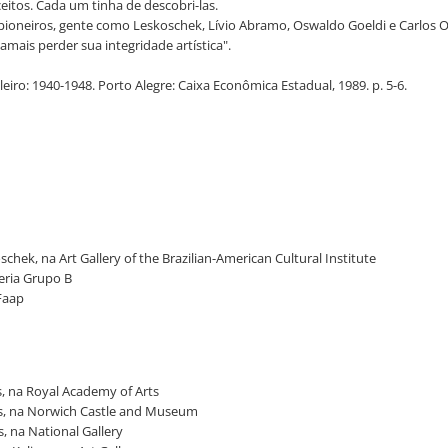
itos. Cada um tinha de descobri-las.
os pioneiros, gente como Leskoschek, Lívio Abramo, Oswaldo Goeldi e Carlos 
mais perder sua integridade artística".
iro: 1940-1948. Porto Alegre: Caixa Econômica Estadual, 1989. p. 5-6.
chek, na Art Gallery of the Brazilian-American Cultural Institute
leria Grupo B
/Faap
gs, na Royal Academy of Arts
ings, na Norwich Castle and Museum
s, na National Gallery