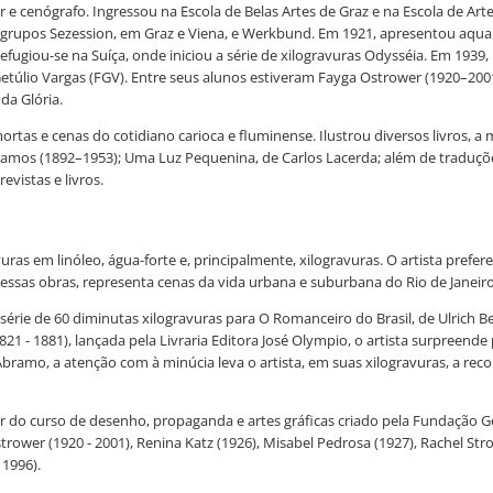
sor e cenógrafo. Ingressou na Escola de Belas Artes de Graz e na Escola de 
grupos Sezession, em Graz e Viena, e Werkbund. Em 1921, apresentou aquare
refugiou-se na Suíça, onde iniciou a série de xilogravuras Odysséia. Em 1939
úlio Vargas (FGV). Entre seus alunos estiveram Fayga Ostrower (1920–2001)
da Glória.
rtas e cenas do cotidiano carioca e fluminense. Ilustrou diversos livros, a 
 Ramos (1892–1953); Uma Luz Pequenina, de Carlos Lacerda; além de traduçõe
vistas e livros.
avuras em linóleo, água-forte e, principalmente, xilogravuras. O artista pre
Nessas obras, representa cenas da vida urbana e suburbana do Rio de Janeiro
a série de 60 diminutas xilogravuras para O Romanceiro do Brasil, de Ulrich
821 - 1881), lançada pela Livraria Editora José Olympio, o artista surpreend
Abramo, a atenção com à minúcia leva o artista, em suas xilogravuras, a reco
 do curso de desenho, propaganda e artes gráficas criado pela Fundação Get
trower (1920 - 2001), Renina Katz (1926), Misabel Pedrosa (1927), Rachel Stro
 1996).