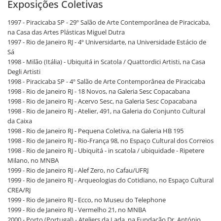
Exposições Coletivas
1997 - Piracicaba SP - 29º Salão de Arte Contemporânea de Piracicaba,
na Casa das Artes Plásticas Miguel Dutra
1997 - Rio de Janeiro RJ - 4º Universidarte, na Universidade Estácio de
Sá
1998 - Milão (Itália) - Ubiquitá in Scatola / Quattordici Artisti, na Casa
Degli Artisti
1998 - Piracicaba SP - 4º Salão de Arte Contemporânea de Piracicaba
1998 - Rio de Janeiro RJ - 18 Novos, na Galeria Sesc Copacabana
1998 - Rio de Janeiro RJ - Acervo Sesc, na Galeria Sesc Copacabana
1998 - Rio de Janeiro RJ - Atelier, 491, na Galeria do Conjunto Cultural
da Caixa
1998 - Rio de Janeiro RJ - Pequena Coletiva, na Galeria HB 195
1998 - Rio de Janeiro RJ - Rio-França 98, no Espaço Cultural dos Correios
1998 - Rio de Janeiro RJ - Ubiquitá - in scatola / ubiquidade - Ripetere
Milano, no MNBA
1999 - Rio de Janeiro RJ - Alef Zero, no Cafau/UFRJ
1999 - Rio de Janeiro RJ - Arqueologias do Cotidiano, no Espaço Cultural
CREA/RJ
1999 - Rio de Janeiro RJ - Ecco, no Museu do Telephone
1999 - Rio de Janeiro RJ - Vermelho 21, no MNBA
2000 - Porto (Portugal) - Ateliers da Lada, na Fundação Dr. António