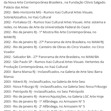
da Nova Arte Contemporânea Brasileira , na Fundação Clóvis Salgado.
Palácio das Artes
2002 - Belo Horizonte MG - Rumos Itaú Cultural Artes Visuais.
Sobre(A)ssaltos, no Itaú Cultural
2002 - Fortaleza CE - Rumos Itaú Cultural Artes Visuais. Arte: sistema e
redes, no Museu de Arte da Universidade Federal do Ceará
2002 - Rio de Janeiro RJ - 1ª Mostra Rio Arte Contemporânea, no
MAM/RJ
2002 - Rio de Janeiro RJ - 27º Panorama de Arte Brasileira, no MAM/RJ
2002 - Rio de Janeiro RJ - Canteiro de Obras do Circo Voador, no Circo
Voador
2002 - Salvador BA - 27º Panorama de Arte Brasileira, no MAM/BA
2002 - São Paulo SP - Rumos Itaú Cultural Artes Visuais. Vertentes da
Produção Contemporânea, no Itaú Cultural
2003 - Barra Mansa RJ - Inclassificados, na Galeria de Arte Sesc Barra
Mansa
2003 - Niterói RJ - Inclassificados, na Galeria de Arte Sesc
2003 - Nova Friburgo RJ - Inclassificados, na Galeria Sesc Nova Friburgo
2003 - Petrópolis RJ - Inclassificados, no Sesc Petrópolis
2003 - Rio de Janeiro RJ - Acervo/Aquisições, na Galeria LGC Arte Hoje
2003 - Rio de Janeiro RJ - 1º Alfândega, no Armazem Nº 5
2003 - Rio de Janeiro RJ - 2º Alfândega, no Armazem Nº 5