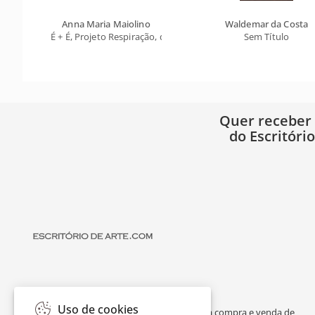
Anna Maria Maiolino
Waldemar da Costa
É + É, Projeto Respiração, da Série Elaborações (Fotopoemaçã
Sem Título
Quer receber
do Escritóri
Uso de cookies
O Escritório de Arte é um portal dedicado à compra e venda de