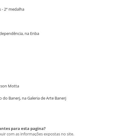
s - 2ª medalha
ndependência, na Enba
Edson Motta
o do Banerj, na Galeria de Arte Banerj
antes para esta pagina?
buir com as informações expostas no site.