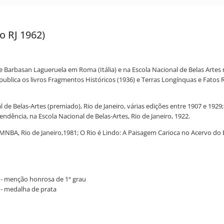
o RJ 1962)
arbasan Lagueruela em Roma (Itália) e na Escola Nacional de Belas Artes n
 publica os livros Fragmentos Históricos (1936) e Terras Longínquas e Fatos 
de Belas-Artes (premiado), Rio de Janeiro, várias edições entre 1907 e 1929;
ncia, na Escola Nacional de Belas-Artes, Rio de Janeiro, 1922.
A, Rio de Janeiro,1981; O Rio é Lindo: A Paisagem Carioca no Acervo do Ban
ba - menção honrosa de 1º grau
a - medalha de prata