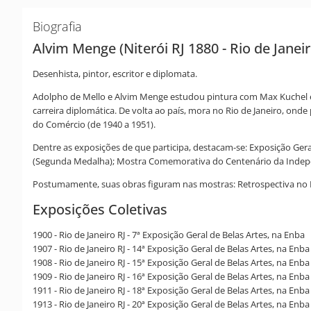
Biografia
Alvim Menge (Niterói RJ 1880 - Rio de Janeir
Desenhista, pintor, escritor e diplomata.
Adolpho de Mello e Alvim Menge estudou pintura com Max Kuchel e B
carreira diplomática. De volta ao país, mora no Rio de Janeiro, onde
do Comércio (de 1940 a 1951).
Dentre as exposições de que participa, destacam-se: Exposição Geral 
(Segunda Medalha); Mostra Comemorativa do Centenário da Independê
Postumamente, suas obras figuram nas mostras: Retrospectiva no MNB
Exposições Coletivas
1900 - Rio de Janeiro RJ - 7ª Exposição Geral de Belas Artes, na Enba
1907 - Rio de Janeiro RJ - 14ª Exposição Geral de Belas Artes, na En
1908 - Rio de Janeiro RJ - 15ª Exposição Geral de Belas Artes, na Enb
1909 - Rio de Janeiro RJ - 16ª Exposição Geral de Belas Artes, na Enba
1911 - Rio de Janeiro RJ - 18ª Exposição Geral de Belas Artes, na Enba
1913 - Rio de Janeiro RJ - 20ª Exposição Geral de Belas Artes, na Enba