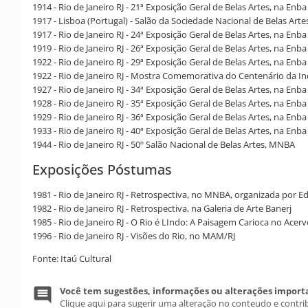
1914 - Rio de Janeiro RJ - 21ª Exposição Geral de Belas Artes, na Enba
1917 - Lisboa (Portugal) - Salão da Sociedade Nacional de Belas Arte
1917 - Rio de Janeiro RJ - 24ª Exposição Geral de Belas Artes, na Enba
1919 - Rio de Janeiro RJ - 26ª Exposição Geral de Belas Artes, na Enba
1922 - Rio de Janeiro RJ - 29ª Exposição Geral de Belas Artes, na Enba
1922 - Rio de Janeiro RJ - Mostra Comemorativa do Centenário da I
1927 - Rio de Janeiro RJ - 34ª Exposição Geral de Belas Artes, na Enba
1928 - Rio de Janeiro RJ - 35ª Exposição Geral de Belas Artes, na Enba
1929 - Rio de Janeiro RJ - 36ª Exposição Geral de Belas Artes, na Enba
1933 - Rio de Janeiro RJ - 40ª Exposição Geral de Belas Artes, na Enba
1944 - Rio de Janeiro RJ - 50º Salão Nacional de Belas Artes, MNBA
Exposições Póstumas
1981 - Rio de Janeiro RJ - Retrospectiva, no MNBA, organizada por 
1982 - Rio de Janeiro RJ - Retrospectiva, na Galeria de Arte Banerj
1985 - Rio de Janeiro RJ - O Rio é LIndo: A Paisagem Carioca no Acerv
1996 - Rio de Janeiro RJ - Visões do Rio, no MAM/RJ
Fonte: Itaú Cultural
Você tem sugestões, informações ou alterações import
Clique aqui para sugerir uma alteração no conteudo e contri