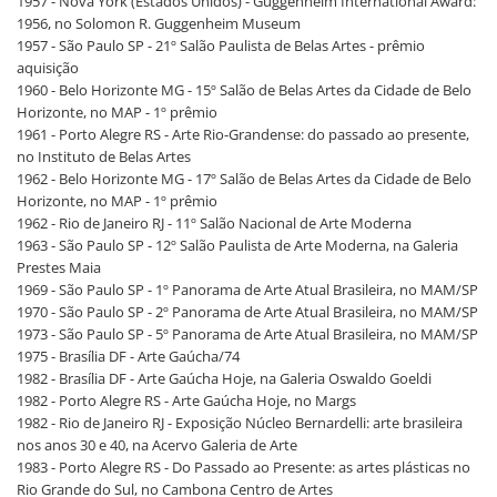
1957 - Nova York (Estados Unidos) - Guggenheim International Award:
1956, no Solomon R. Guggenheim Museum
1957 - São Paulo SP - 21º Salão Paulista de Belas Artes - prêmio
aquisição
1960 - Belo Horizonte MG - 15º Salão de Belas Artes da Cidade de Belo
Horizonte, no MAP - 1º prêmio
1961 - Porto Alegre RS - Arte Rio-Grandense: do passado ao presente,
no Instituto de Belas Artes
1962 - Belo Horizonte MG - 17º Salão de Belas Artes da Cidade de Belo
Horizonte, no MAP - 1º prêmio
1962 - Rio de Janeiro RJ - 11º Salão Nacional de Arte Moderna
1963 - São Paulo SP - 12º Salão Paulista de Arte Moderna, na Galeria
Prestes Maia
1969 - São Paulo SP - 1º Panorama de Arte Atual Brasileira, no MAM/SP
1970 - São Paulo SP - 2º Panorama de Arte Atual Brasileira, no MAM/SP
1973 - São Paulo SP - 5º Panorama de Arte Atual Brasileira, no MAM/SP
1975 - Brasília DF - Arte Gaúcha/74
1982 - Brasília DF - Arte Gaúcha Hoje, na Galeria Oswaldo Goeldi
1982 - Porto Alegre RS - Arte Gaúcha Hoje, no Margs
1982 - Rio de Janeiro RJ - Exposição Núcleo Bernardelli: arte brasileira
nos anos 30 e 40, na Acervo Galeria de Arte
1983 - Porto Alegre RS - Do Passado ao Presente: as artes plásticas no
Rio Grande do Sul, no Cambona Centro de Artes