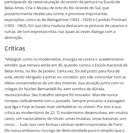
participando da reestruturação do ensino de pintura na Escola de
Belas Artes. Cria o Museu de Arte do Rio Grande do Sul, que
posteriormente recebe seu nome, e promove importantes
exposições, como as de Weingärtner (1853 - 1929) e Candido Portinari
(1903 - 1962). Em sua obra madura destacam-se pinturas de casarios e
ruínas, de tom expressionista, nas quais às vezes dialoga com a
abstração.
Críticas
"Malagoli, como os modernistas, insurgiu-se contra o academicismo
estreito que reinava ainda em 30, quando cursou a Escola Nacional de
Belas Artes, no Rio de Janeiro. Certa vez, foi até posto para fora de
aula, sendo obrigado a pintar no corredor, por não concordar com as
idéias conservadoras de um dos mestres. Sua atuação junto com os
colegas do Núcleo Bernardelli foi, sem sombra de dúvida,
revolucionária. Seu trabalho sempre foi inovador. Mas ele nunca
rompeu radicalmente com o passado. Sempre procurou a passagem
que liga o hoje às bases mais verdadeiras no ontem. Por isso a sua
crítica ao modernismo de 22: 'O modernismo desenvolveu, em muitos
casos, um nacionalismo de rótulo: umas mulatas, umas bananas, uns
cocos. . . tudo isso com formas cubistas recém-importadas de Paris'.
Ele nunca embarcou na voga de destrutividade pura e simples que a