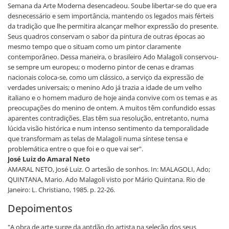
Semana da Arte Moderna desencadeou. Soube libertar-se do que era
desnecessário e sem importância, mantendo os legados mais férteis
da tradição que lhe permitira alcançar melhor expressão do presente.
Seus quadros conservam o sabor da pintura de outras épocas ao
mesmo tempo que o situam como um pintor claramente
contemporâneo. Dessa maneira, o brasileiro Ado Malagoli conservou-
se sempre um europeu; o moderno pintor de cenas e dramas
nacionais coloca-se, como um clássico, a serviço da expressão de
verdades universais; o menino Ado já trazia a idade de um velho
italiano e o homem maduro de hoje ainda convive com os temas e as
preocupações do menino de ontem. A muitos têm confundido essas
aparentes contradições. Elas têm sua resolução, entretanto, numa
lúcida visão histórica e num intenso sentimento da temporalidade
que transformam as telas de Malagoli numa síntese tensa e
problemática entre o que foi e o que vai ser".
José Luiz do Amaral Neto
AMARAL NETO, José Luiz. O artesão de sonhos. In: MALAGOLI, Ado;
QUINTANA, Mario. Ado Malagoli visto por Mário Quintana. Rio de
Janeiro: L. Christiano, 1985. p. 22-26.
Depoimentos
"A obra de arte surge da aptdão do artista na seleção dos seus