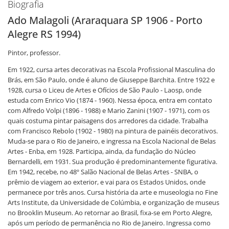
Biografia
Ado Malagoli (Araraquara SP 1906 - Porto
Alegre RS 1994)
Pintor, professor.
Em 1922, cursa artes decorativas na Escola Profissional Masculina do
Brás, em São Paulo, onde é aluno de Giuseppe Barchita. Entre 1922 e
1928, cursa o Liceu de Artes e Ofícios de São Paulo - Laosp, onde
estuda com Enrico Vio (1874 - 1960). Nessa época, entra em contato
com Alfredo Volpi (1896 - 1988) e Mario Zanini (1907 - 1971), com os
quais costuma pintar paisagens dos arredores da cidade. Trabalha
com Francisco Rebolo (1902 - 1980) na pintura de painéis decorativos.
Muda-se para o Rio de Janeiro, e ingressa na Escola Nacional de Belas
Artes - Enba, em 1928. Participa, ainda, da fundação do Núcleo
Bernardelli, em 1931. Sua produção é predominantemente figurativa.
Em 1942, recebe, no 48º Salão Nacional de Belas Artes - SNBA, o
prêmio de viagem ao exterior, e vai para os Estados Unidos, onde
permanece por três anos. Cursa história da arte e museologia no Fine
Arts Institute, da Universidade de Colúmbia, e organização de museus
no Brooklin Museum. Ao retornar ao Brasil, fixa-se em Porto Alegre,
após um período de permanência no Rio de Janeiro. Ingressa como