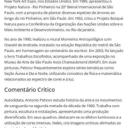
New York Art Expo, nos Estados Unidos. Em 1989, apresentou o
Projeto Natura - Rio Pinheiros na 20ª Bienal Internacional de São
Paulo, com a proposta de plantar diversas espécies de árvores ao
longo do rio Pinheiros, em São Paulo. Em 1992, criou o Projeto Bosque
Natura para a Conferência da Organização das Nações Unidas sobre o
Meio Ambiente e Desenvolvimento, no Rio de Janeiro.
No ano de 1990, realizou o mural Momento Antropofágico com
Oswald de Andrade, instalado na estação República do metrô de São
Paulo, em homenagem ao centenário do escritor. Em 2003, foi lançado
o livro Trabalhos Escolhidos, acompanhado de uma exposição no
Museu de Arte de São Paulo Assis Chateaubriand (MASP). Em suas
pinturas, Peticov frequentemente explora séries temáticas como
Seção Áurea e Dia e Noite, utilizando conceitos de física e matemática
relacionados ao espectro de cores e à luz.
Comentário Crítico
Autodidata, Antonio Peticov estuda história da arte e os movimentos
de vanguarda na segunda metade da década de 1960. Trabalha com
pintura, escultura e instalações, apresentando uma produção
diversificada. Em seus quadros, destacam-se os efeitos luminosos e a
utilização de cores intensas. Neles, cria imagens oníricas alinhadas ao