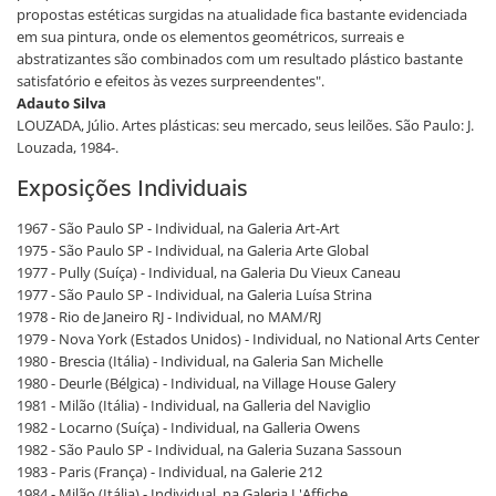
propostas estéticas surgidas na atualidade fica bastante evidenciada
em sua pintura, onde os elementos geométricos, surreais e
abstratizantes são combinados com um resultado plástico bastante
satisfatório e efeitos às vezes surpreendentes".
Adauto Silva
LOUZADA, Júlio. Artes plásticas: seu mercado, seus leilões. São Paulo: J.
Louzada, 1984-.
Exposições Individuais
1967 - São Paulo SP - Individual, na Galeria Art-Art
1975 - São Paulo SP - Individual, na Galeria Arte Global
1977 - Pully (Suíça) - Individual, na Galeria Du Vieux Caneau
1977 - São Paulo SP - Individual, na Galeria Luísa Strina
1978 - Rio de Janeiro RJ - Individual, no MAM/RJ
1979 - Nova York (Estados Unidos) - Individual, no National Arts Center
1980 - Brescia (Itália) - Individual, na Galeria San Michelle
1980 - Deurle (Bélgica) - Individual, na Village House Galery
1981 - Milão (Itália) - Individual, na Galleria del Naviglio
1982 - Locarno (Suíça) - Individual, na Galleria Owens
1982 - São Paulo SP - Individual, na Galeria Suzana Sassoun
1983 - Paris (França) - Individual, na Galerie 212
1984 - Milão (Itália) - Individual, na Galeria L'Affiche