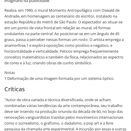
imaginário da publicidade.
Realiza, em 1990, o mural Momento Antropofágico com Oswald de
Andrade, em homenagem ao centenário do escritor, instalado na
estação República do metrô de São Paulo. O espectador ao situar-se
em um ponto de vista frontal em relação ao mural, vê formas
ondulantes na parte central. Ao posicionar-se em um ângulo de 45
graus, passa a perceber nessas formas um rosto. O artista emprega a
anamorfose,1 e explora oposições como positivo e negativo, e
horizontalidade e verticalidade. Peticov emprega freqüentemente
conceitos matemáticos e também da física, relacionados ao espectro
de cores e à luz, criando obras de cunho simbólico.
Notas
1 Deformação de uma imagem formada por um sistema óptico.
Críticas
"Autor de obra variada e técnica diversificada, onde se acham
combinadas várias tendências da arte contemporânea, seu trabalho
deve ser inserido na produção oriunda da década de 60, no bojo das
renovações vanguardistas trazidas pelos movimentos internacionais
como o surrealismo, o grafismo, o dadaísmo, a pop art e a livre
pesquisa da chamada arte experimental. A incursão por essas e outras