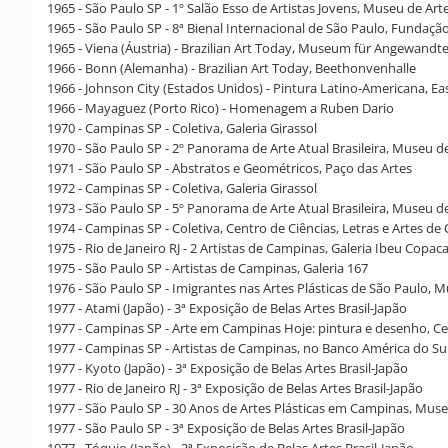
1965 - São Paulo SP - 1º Salão Esso de Artistas Jovens, Museu de 
1965 - São Paulo SP - 8ª Bienal Internacional de São Paulo, Fundação
1965 - Viena (Áustria) - Brazilian Art Today, Museum für Angewandt
1966 - Bonn (Alemanha) - Brazilian Art Today, Beethonvenhalle
1966 - Johnson City (Estados Unidos) - Pintura Latino-Americana, 
1966 - Mayaguez (Porto Rico) - Homenagem a Ruben Dario
1970 - Campinas SP - Coletiva, Galeria Girassol
1970 - São Paulo SP - 2º Panorama de Arte Atual Brasileira, Museu 
1971 - São Paulo SP - Abstratos e Geométricos, Paço das Artes
1972 - Campinas SP - Coletiva, Galeria Girassol
1973 - São Paulo SP - 5º Panorama de Arte Atual Brasileira, Museu 
1974 - Campinas SP - Coletiva, Centro de Ciências, Letras e Artes d
1975 - Rio de Janeiro RJ - 2 Artistas de Campinas, Galeria Ibeu Copa
1975 - São Paulo SP - Artistas de Campinas, Galeria 167
1976 - São Paulo SP - Imigrantes nas Artes Plásticas de São Paulo, 
1977 - Atami (Japão) - 3ª Exposição de Belas Artes Brasil-Japão
1977 - Campinas SP - Arte em Campinas Hoje: pintura e desenho, C
1977 - Campinas SP - Artistas de Campinas, no Banco América do Sul
1977 - Kyoto (Japão) - 3ª Exposição de Belas Artes Brasil-Japão
1977 - Rio de Janeiro RJ - 3ª Exposição de Belas Artes Brasil-Japão
1977 - São Paulo SP - 30 Anos de Artes Plásticas em Campinas, Mus
1977 - São Paulo SP - 3ª Exposição de Belas Artes Brasil-Japão
1977 - Tóquio (Japão) - 3ª Exposição de Belas Artes Brasil-Japão