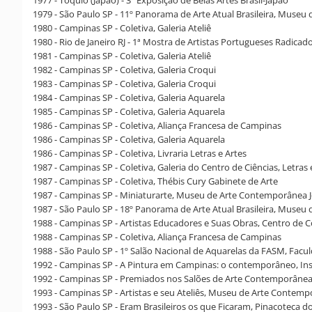
1979 - São Paulo SP - 11º Panorama de Arte Atual Brasileira, Museu
1980 - Campinas SP - Coletiva, Galeria Ateliê
1980 - Rio de Janeiro RJ - 1ª Mostra de Artistas Portugueses Radicad
1981 - Campinas SP - Coletiva, Galeria Ateliê
1982 - Campinas SP - Coletiva, Galeria Croqui
1983 - Campinas SP - Coletiva, Galeria Croqui
1984 - Campinas SP - Coletiva, Galeria Aquarela
1985 - Campinas SP - Coletiva, Galeria Aquarela
1986 - Campinas SP - Coletiva, Aliança Francesa de Campinas
1986 - Campinas SP - Coletiva, Galeria Aquarela
1986 - Campinas SP - Coletiva, Livraria Letras e Artes
1987 - Campinas SP - Coletiva, Galeria do Centro de Ciências, Letras 
1987 - Campinas SP - Coletiva, Thébis Cury Gabinete de Arte
1987 - Campinas SP - Miniaturarte, Museu de Arte Contemporânea J
1987 - São Paulo SP - 18º Panorama de Arte Atual Brasileira, Museu
1988 - Campinas SP - Artistas Educadores e Suas Obras, Centro de C
1988 - Campinas SP - Coletiva, Aliança Francesa de Campinas
1988 - São Paulo SP - 1º Salão Nacional de Aquarelas da FASM, Facu
1992 - Campinas SP - A Pintura em Campinas: o contemporâneo, Instit
1992 - Campinas SP - Premiados nos Salões de Arte Contemporâne
1993 - Campinas SP - Artistas e seu Ateliês, Museu de Arte Contemp
1993 - São Paulo SP - Eram Brasileiros os que Ficaram, Pinacoteca d