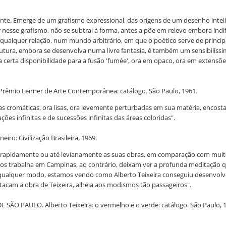
vincente. Emerge de um grafismo expressional, das origens de um desenho int
r nesse grafismo, não se subtrai à forma, antes a põe em relevo embora ind
 qualquer relação, num mundo arbitrário, em que o poético serve de princip
ura, embora se desenvolva numa livre fantasia, é também um sensibilíssim
 uma certa disponibilidade para a fusão 'fumée', ora em opaco, ora em ext
rêmio Leirner de Arte Contemporânea: catálogo. São Paulo, 1961.
eas cromáticas, ora lisas, ora levemente perturbadas em sua matéria, encosta
s infinitas e de sucessões infinitas das áreas coloridas".
iro: Civilização Brasileira, 1969.
o rapidamente ou até levianamente as suas obras, em comparação com muit
 trabalha em Campinas, ao contrário, deixam ver a profunda meditação que
ualquer modo, estamos vendo como Alberto Teixeira conseguiu desenvolver
acam a obra de Teixeira, alheia aos modismos tão passageiros".
ÃO PAULO. Alberto Teixeira: o vermelho e o verde: catálogo. São Paulo, 