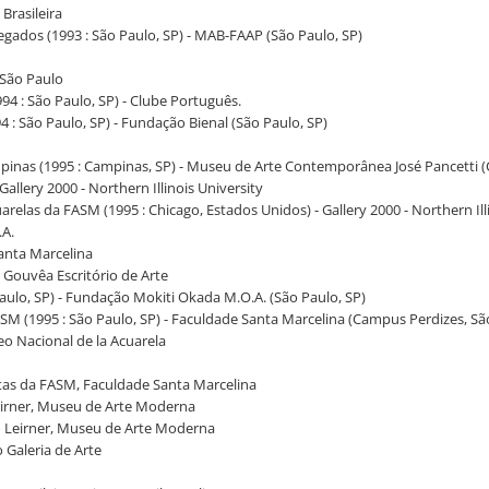
Brasileira
vegados (1993 : São Paulo, SP) - MAB-FAAP (São Paulo, SP)
 São Paulo
994 : São Paulo, SP) - Clube Português.
94 : São Paulo, SP) - Fundação Bienal (São Paulo, SP)
mpinas (1995 : Campinas, SP) - Museu de Arte Contemporânea José Pancetti 
llery 2000 - Northern Illinois University
arelas da FASM (1995 : Chicago, Estados Unidos) - Gallery 2000 - Northern Il
.A.
anta Marcelina
s Gouvêa Escritório de Arte
 Paulo, SP) - Fundação Mokiti Okada M.O.A. (São Paulo, SP)
ASM (1995 : São Paulo, SP) - Faculdade Santa Marcelina (Campus Perdizes, Sã
eo Nacional de la Acuarela
stas da FASM, Faculdade Santa Marcelina
Leirner, Museu de Arte Moderna
pho Leirner, Museu de Arte Moderna
 Galeria de Arte