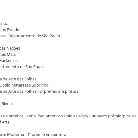
isboa
 dos Estados
 Brasil. Departamento de São Paulo
o das Nações
stes Maia
 Mackenzie
Departamento de São Paulo
a de Arte das Folhas
 Ciccilo Matarazzo Sobrinho
a de Arte das Folhas - 2º prêmio em pintura
 Bienal
ens da América Latina, Pan American Union Gallery - primeiro prêmio/pintura
f Arts
e Arte Moderna - 1º prêmio em pintura