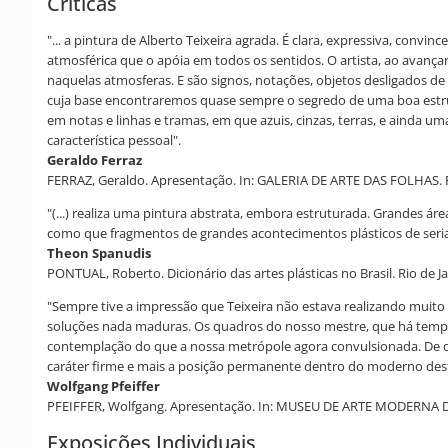
Críticas
"... a pintura de Alberto Teixeira agrada. É clara, expressiva, con
atmosférica que o apóia em todos os sentidos. O artista, ao avança
naquelas atmosferas. E são signos, notações, objetos desligados de
cuja base encontraremos quase sempre o segredo de uma boa estrut
em notas e linhas e tramas, em que azuis, cinzas, terras, e ainda
característica pessoal".
Geraldo Ferraz
FERRAZ, Geraldo. Apresentação. In: GALERIA DE ARTE DAS FOLHAS. P
"(...) realiza uma pintura abstrata, embora estruturada. Grandes ár
como que fragmentos de grandes acontecimentos plásticos de seriaçõe
Theon Spanudis
PONTUAL, Roberto. Dicionário das artes plásticas no Brasil. Rio de Jane
"Sempre tive a impressão que Teixeira não estava realizando muit
soluções nada maduras. Os quadros do nosso mestre, que há tempos
contemplação do que a nossa metrópole agora convulsionada. De q
caráter firme e mais a posição permanente dentro do moderno dest
Wolfgang Pfeiffer
PFEIFFER, Wolfgang. Apresentação. In: MUSEU DE ARTE MODERNA DE S
Exposições Individuais