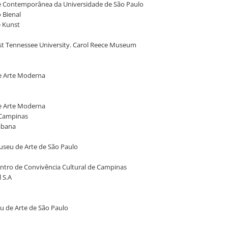
Arte Contemporânea da Universidade de São Paulo
 Bienal
e Kunst
East Tennessee University. Carol Reece Museum
de Arte Moderna
de Arte Moderna
e Campinas
cabana
Museu de Arte de São Paulo
entro de Convivência Cultural de Campinas
 S.A
eu de Arte de São Paulo