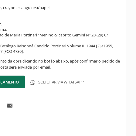
e, crayon e sanguínea/papel
.
uma.
ão de Maria Portinari "Menino c/ cabrito Gemini Nº 28 (29) Cr
atálogo Raisonné Candido Portinari Volume III 1944 [2] >1955,
17 [FCO 4730].
ento da obra clicando no botão abaixo, após confirmar o pedido de
posta será enviada por email.
ORÇAMENTO
SOLICITAR VIA WHATSAPP