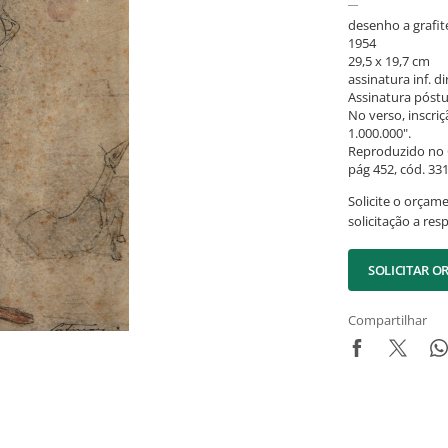
desenho a grafit
1954
29,5 x 19,7 cm
assinatura inf. dir
Assinatura póst
No verso, inscriç
1.000.000".
Reproduzido no C
pág 452, cód. 33
Solicite o orçam
solicitação a res
SOLICITAR 
Compartilhar