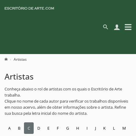
Artistas
Artistas
Conheça abaixo o rol de artistas com os quais o Escritório de Arte
trabalha.
Clique no nome de cada autor para verificar os trabalhos disponíveis
em nosso acervo, além de obter informações sobre o artista. Refine
sua busca pela letra inicial do nome do artista.
A
B
C
D
E
F
G
H
I
J
K
L
M