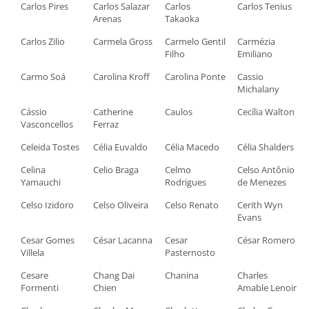
Carlos Pires
Carlos Salazar
Carlos
Carlos Tenius
Arenas
Takaoka
Carlos Zilio
Carmela Gross
Carmelo Gentil
Carmézia
Filho
Emiliano
Carmo Soá
Carolina Kroff
Carolina Ponte
Cassio
Michalany
Cássio
Catherine
Caulos
Cecília Walton
Vasconcellos
Ferraz
Celeida Tostes
Célia Euvaldo
Célia Macedo
Célia Shalders
Celina
Celio Braga
Celmo
Celso Antônio
Yamauchi
Rodrigues
de Menezes
Celso Izidoro
Celso Oliveira
Celso Renato
Cerith Wyn
Evans
Cesar Gomes
César Lacanna
Cesar
César Romero
Villela
Pasternosto
Cesare
Chang Dai
Chanina
Charles
Formenti
Chien
Amable Lenoir