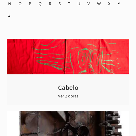
N
O
P
Q
R
S
T
U
V
W
X
Y
Z
Cabelo
Ver 2 obras