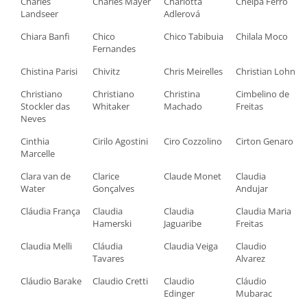
Charles
Charles Mayer
Charlotta
Chelpa Ferro
Landseer
Adlerová
Chiara Banfi
Chico
Chico Tabibuia
Chilala Moco
Fernandes
Chistina Parisi
Chivitz
Chris Meirelles
Christian Lohn
Christiano
Christiano
Christina
Cimbelino de
Stockler das
Whitaker
Machado
Freitas
Neves
Cinthia
Cirilo Agostini
Ciro Cozzolino
Cirton Genaro
Marcelle
Clara van de
Clarice
Claude Monet
Claudia
Water
Gonçalves
Andujar
Cláudia França
Claudia
Claudia
Claudia Maria
Hamerski
Jaguaribe
Freitas
Claudia Melli
Cláudia
Claudia Veiga
Claudio
Tavares
Alvarez
Cláudio Barake
Claudio Cretti
Claudio
Cláudio
Edinger
Mubarac