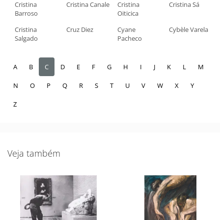
Cristina
Cristina Canale
Cristina
Cristina Sá
Barroso
Oiticica
Cristina
Cruz Diez
Cyane
Cybèle Varela
Salgado
Pacheco
A
B
C
D
E
F
G
H
I
J
K
L
M
N
O
P
Q
R
S
T
U
V
W
X
Y
Z
Veja também