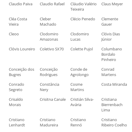
Claudio Paiva
Claudio Rafael
Cláudio Valério
Claus Meyer
Teixeira
Cléa Costa
Cleber
Clécio Penedo
Clemente
Vieira
Machado
Gauer
Cleoo
Clodomiro
Clodomiro
Clóvis Dias
Amazonas
Lucas
Júnior
Clóvis Loureiro
Coletivo SX70
Colette Pujol
Columbano
Bordalo
Pinheiro
Conceição dos
Conceição
Conde de
Conrad
Bugres
Rodrigues
Agrolongo
Martens
Conrado
Constância
Cosme
Costa Miranda
Segreto
Nery
Martins
Crisaldo
Crisitna Canale
Cristián Silva-
Cristiana
Morais
Avária
Bierrenbach
Lima
Cristiano
Cristiano
Cristiano
Cristiano
Lenhardt
Madureira
Rennó
Ribeiro Coelho