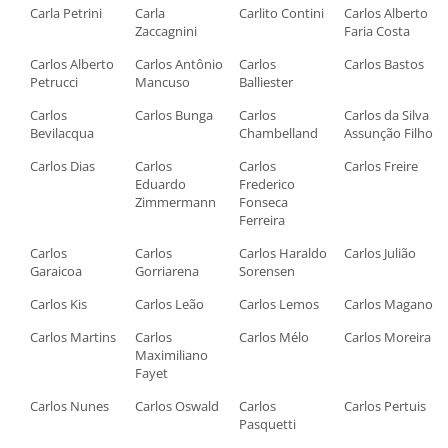
Carla Petrini
Carla
Carlito Contini
Carlos Alberto
Zaccagnini
Faria Costa
Carlos Alberto
Carlos Antônio
Carlos
Carlos Bastos
Petrucci
Mancuso
Balliester
Carlos
Carlos Bunga
Carlos
Carlos da Silva
Bevilacqua
Chambelland
Assunção Filho
Carlos Dias
Carlos
Carlos
Carlos Freire
Eduardo
Frederico
Zimmermann
Fonseca
Ferreira
Carlos
Carlos
Carlos Haraldo
Carlos Julião
Garaicoa
Gorriarena
Sorensen
Carlos Kis
Carlos Leão
Carlos Lemos
Carlos Magano
Carlos Martins
Carlos
Carlos Mélo
Carlos Moreira
Maximiliano
Fayet
Carlos Nunes
Carlos Oswald
Carlos
Carlos Pertuis
Pasquetti