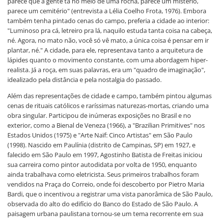
parece que a gente tá no meio de uma rocha, parece um mistério,
parece um cemitério" (entrevista a Lélia Coelho Frota, 1976). Embora
também tenha pintado cenas do campo, preferia a cidade ao interior:
"Luminoso pra cá, letreiro pra lá, naquilo estuda tanta coisa na cabeça,
né. Agora, no mato não, você só vê mato, a única coisa é pensar em ir
plantar, né." A cidade, para ele, representava tanto a arquitetura de
lápides quanto o movimento constante, com uma abordagem hiper-
realista. Já a roça, em suas palavras, era um "quadro de imaginação",
idealizado pela distância e pela nostalgia do passado.
Além das representações de cidade e campo, também pintou algumas
cenas de rituais católicos e raríssimas naturezas-mortas, criando uma
obra singular. Participou de inúmeras exposições no Brasil e no
exterior, como a Bienal de Veneza (1966), a "Brazilian Primitives" nos
Estados Unidos (1975) e "Arte Naïf: Cinco Artistas" em São Paulo
(1998). Nascido em Paulínia (distrito de Campinas, SP) em 1927, e
falecido em São Paulo em 1997, Agostinho Batista de Freitas iniciou
sua carreira como pintor autodidata por volta de 1950, enquanto
ainda trabalhava como eletricista. Seus primeiros trabalhos foram
vendidos na Praça do Correio, onde foi descoberto por Pietro Maria
Bardi, que o incentivou a registrar uma vista panorâmica de São Paulo,
observada do alto do edifício do Banco do Estado de São Paulo. A
paisagem urbana paulistana tornou-se um tema recorrente em sua