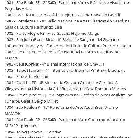
1981 - São Paulo SP - 2º Salão Paulista de Artes Plásticas e Visuais, no
Paço das Artes
1982 - Brasília DF - Arte Gaúcha Hoje, na Galeria Oswaldo Goeldi
1982 - Fortaleza CE - 8º Salão Nacional de Artes Plásticas do Ceará, na
Casa da Cultura Raimundo Cela
1982 - Porto Alegre RS - Arte Gaúcha Hoje, no Margs
1983 - San Juan (Porto Rico) - 6ª Bienal de San Juan del Grabado
Latinoamericano y del Caribe, no Instituto de Cultura Puertorriqueña
1983 - Rio de Janeiro RJ - 6º Salão Nacional de Artes Plásticas, no
MAM/RJ
1983 - Seul (Coréia) - 4ª Bienal Internacional de Gravura
1983 - Taipé (Taiwan) - 1ª International Biennial Print Exhibition, no
Taipei Fine Arts Museum
1984 - Curitiba PR - 6ª Mostra da Gravura Cidade de Curitiba. A
Xilogravura na História da Arte Brasileira, na Casa Romário Martins
1984 - Rio de Janeiro RJ - A Xilogravura na História da Arte Brasileira, na
Funarte. Galeria Sérgio Milliet
1984 - São Paulo SP - 15º Panorama de Arte Atual Brasileira, no
MAM/SP
1984 - São Paulo SP - 2º Salão Paulista de Arte Contemporânea, no
MIS/SP - premiada
1984 - Taipei (Taiwan) - Coletiva