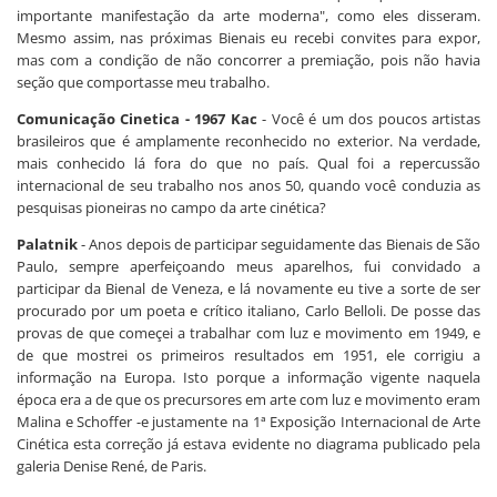
importante manifestação da arte moderna", como eles disseram.
Mesmo assim, nas próximas Bienais eu recebi convites para expor,
mas com a condição de não concorrer a premiação, pois não havia
seção que comportasse meu trabalho.
Comunicação Cinetica - 1967
Kac
- Você é um dos poucos artistas
brasileiros que é amplamente reconhecido no exterior. Na verdade,
mais conhecido lá fora do que no país. Qual foi a repercussão
internacional de seu trabalho nos anos 50, quando você conduzia as
pesquisas pioneiras no campo da arte cinética?
Palatnik
- Anos depois de participar seguidamente das Bienais de São
Paulo, sempre aperfeiçoando meus aparelhos, fui convidado a
participar da Bienal de Veneza, e lá novamente eu tive a sorte de ser
procurado por um poeta e crítico italiano, Carlo Belloli. De posse das
provas de que começei a trabalhar com luz e movimento em 1949, e
de que mostrei os primeiros resultados em 1951, ele corrigiu a
informação na Europa. Isto porque a informação vigente naquela
época era a de que os precursores em arte com luz e movimento eram
Malina e Schoffer -e justamente na 1ª Exposição Internacional de Arte
Cinética esta correção já estava evidente no diagrama publicado pela
galeria Denise René, de Paris.