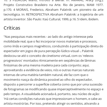
10. 3 PEDROSA, Mário, Intróito à Bienal. In: AMARAL, Aracy (org.),
Projeto Construtivo Brasileiro na Arte. Rio de Janeiro, MAM 1977.
p.170. 4 MORAIS, Frederico, Abraham Palatnik: um pioneiro da arte
tecnológica. In: RETROSPECTIVA Abraham Palatnik: a trajetória de um
artista inventor. São Paulo: Itaú Cultural, 1999, p.16. 5 Idem, ibidem.
Críticas
"Nas pesquisas mais recentes - ao lado do antigo interesse pela
mobilidade real, que o fez incorporar novos materiais e processos,
como ímãs e campos magnéticos, conduzindo à participação direta do
espectador em jogos de pura percepção lúdico-visual -, Palatnik
deslocou-se até o conceito de cinetismo virtual, com os 'relevos
progressivos' montados ritmicamente em seqüências de lâminas
finíssimas de uma mesma madeira para cada conjunto; aqui,
aproveitando a evidência de veios, nós e outras marcas naturais
internas de uma matéria também natural, ele faz com que o
movimento nasça da dinâmica possível ao olho do espectador,
disposto a percorrer a superfície coberta como que por uma sucessão
de fotogramas se modificando quase imperceptivelmente no espaço e
pelo tempo. A visualidade acionada é, portanto, seu núcleo de ação:
'Há certas condições naturais que impressionam o homem, e cabe ao
artista mostrá-las. Por isso, pretendo atingir os sentidos, ativando a