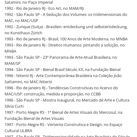
Satamini, no Paço Imperial
1992 - Rio de Janeiro RJ - Eco Art, no MAM/RJ
1992 - São Paulo SP - A Sedução dos Volumes: os tridimensionais do
MAC, no MAC/USP
1992 - Zurique (Suíça) - Brasilien: entdeckung und selbstentdeckung,
no Kunsthaus Zürich
1993 - Rio de Janeiro RJ - Brasil, 100 Anos de Arte Moderna, no MNBA
1993 - Rio de Janeiro RJ - Direitos Humanos: pintando a solução, no
MNBA
1993 - São Paulo SP - 23º Panorama de Arte Atual Brasileira, no
MAM/SP
1994 - São Paulo SP - Bienal Brasil Século XX, na Fundação Bienal
1996 - Niterói RJ - Arte Contemporânea Brasileira na Coleção João
Sattamini, no MAC-Niterói
1996 - Rio de Janeiro RJ - Tendências Construtivas no Acervo do
MAC/USP: construção, medida e proporção, no CCBB
1996 - São Paulo SP - Mostra inaugural, no Mercado de Arte e Cultura
Silvia Curti
1997 - Porto Alegre RS - 1ª Bienal de Artes Visuais do Mercosul, na
Fundação Bienal de Artes Visuais
1997 - Porto Alegre RS - Vertente Construtiva e Design, no Espaço
Cultural ULBRA
1997 - São Paulo SP - Tridimensionalidade na Arte Brasileira do Século