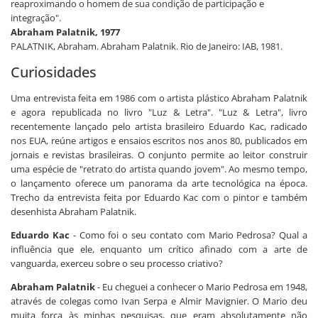
reaproximando o homem de sua condição de participação e
integração".
Abraham Palatnik, 1977
PALATNIK, Abraham. Abraham Palatnik. Rio de Janeiro: IAB, 1981.
Curiosidades
Uma entrevista feita em 1986 com o artista plástico Abraham Palatnik
e agora republicada no livro "Luz & Letra". "Luz & Letra", livro
recentemente lançado pelo artista brasileiro Eduardo Kac, radicado
nos EUA, reúne artigos e ensaios escritos nos anos 80, publicados em
jornais e revistas brasileiras. O conjunto permite ao leitor construir
uma espécie de "retrato do artista quando jovem". Ao mesmo tempo,
o lançamento oferece um panorama da arte tecnológica na época.
Trecho da entrevista feita por Eduardo Kac com o pintor e também
desenhista Abraham Palatnik.
Eduardo Kac
- Como foi o seu contato com Mario Pedrosa? Qual a
influência que ele, enquanto um crítico afinado com a arte de
vanguarda, exerceu sobre o seu processo criativo?
Abraham Palatnik
- Eu cheguei a conhecer o Mario Pedrosa em 1948,
através de colegas como Ivan Serpa e Almir Mavignier. O Mario deu
muita força às minhas pesquisas, que eram absolutamente não