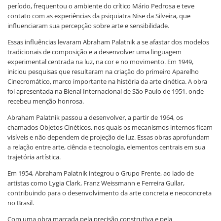
período, frequentou o ambiente do crítico Mário Pedrosa e teve
contato com as experiências da psiquiatra Nise da Silveira, que
influenciaram sua percepção sobre arte e sensibilidade.
Essas influências levaram Abraham Palatnik a se afastar dos modelos
tradicionais de composição e a desenvolver uma linguagem
experimental centrada na luz, na cor e no movimento. Em 1949,
iniciou pesquisas que resultaram na criação do primeiro Aparelho
Cinecromático, marco importante na história da arte cinética. A obra
foi apresentada na Bienal Internacional de São Paulo de 1951, onde
recebeu menção honrosa.
Abraham Palatnik passou a desenvolver, a partir de 1964, os
chamados Objetos Cinéticos, nos quais os mecanismos internos ficam
visíveis e não dependem de projeção de luz. Essas obras aprofundam
a relação entre arte, ciência e tecnologia, elementos centrais em sua
trajetória artística.
Em 1954, Abraham Palatnik integrou o Grupo Frente, ao lado de
artistas como Lygia Clark, Franz Weissmann e Ferreira Gullar,
contribuindo para o desenvolvimento da arte concreta e neoconcreta
no Brasil.
Com uma obra marcada pela precisão construtiva e pela