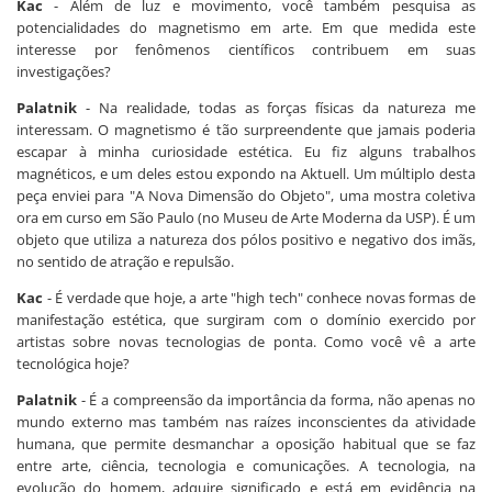
Kac
- Além de luz e movimento, você também pesquisa as
potencialidades do magnetismo em arte. Em que medida este
interesse por fenômenos científicos contribuem em suas
investigações?
Palatnik
- Na realidade, todas as forças físicas da natureza me
interessam. O magnetismo é tão surpreendente que jamais poderia
escapar à minha curiosidade estética. Eu fiz alguns trabalhos
magnéticos, e um deles estou expondo na Aktuell. Um múltiplo desta
peça enviei para "A Nova Dimensão do Objeto", uma mostra coletiva
ora em curso em São Paulo (no Museu de Arte Moderna da USP). É um
objeto que utiliza a natureza dos pólos positivo e negativo dos imãs,
no sentido de atração e repulsão.
Kac
- É verdade que hoje, a arte "high tech" conhece novas formas de
manifestação estética, que surgiram com o domínio exercido por
artistas sobre novas tecnologias de ponta. Como você vê a arte
tecnológica hoje?
Palatnik
- É a compreensão da importância da forma, não apenas no
mundo externo mas também nas raízes inconscientes da atividade
humana, que permite desmanchar a oposição habitual que se faz
entre arte, ciência, tecnologia e comunicações. A tecnologia, na
evolução do homem, adquire significado e está em evidência na