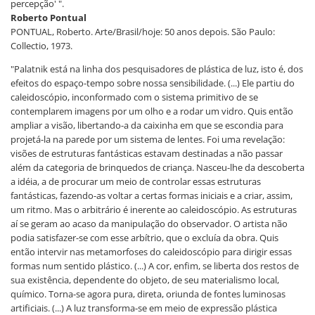
percepção' ".
Roberto Pontual
PONTUAL, Roberto. Arte/Brasil/hoje: 50 anos depois. São Paulo:
Collectio, 1973.
"Palatnik está na linha dos pesquisadores de plástica de luz, isto é, dos
efeitos do espaço-tempo sobre nossa sensibilidade. (...) Ele partiu do
caleidoscópio, inconformado com o sistema primitivo de se
contemplarem imagens por um olho e a rodar um vidro. Quis então
ampliar a visão, libertando-a da caixinha em que se escondia para
projetá-la na parede por um sistema de lentes. Foi uma revelação:
visões de estruturas fantásticas estavam destinadas a não passar
além da categoria de brinquedos de criança. Nasceu-lhe da descoberta
a idéia, a de procurar um meio de controlar essas estruturas
fantásticas, fazendo-as voltar a certas formas iniciais e a criar, assim,
um ritmo. Mas o arbitrário é inerente ao caleidoscópio. As estruturas
aí se geram ao acaso da manipulação do observador. O artista não
podia satisfazer-se com esse arbítrio, que o excluía da obra. Quis
então intervir nas metamorfoses do caleidoscópio para dirigir essas
formas num sentido plástico. (...) A cor, enfim, se liberta dos restos de
sua existência, dependente do objeto, de seu materialismo local,
químico. Torna-se agora pura, direta, oriunda de fontes luminosas
artificiais. (...) A luz transforma-se em meio de expressão plástica