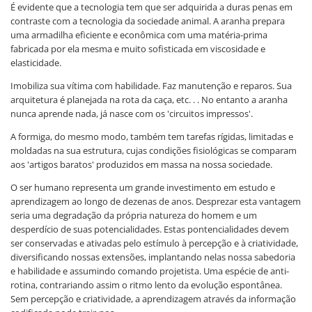
É evidente que a tecnologia tem que ser adquirida a duras penas em
contraste com a tecnologia da sociedade animal. A aranha prepara
uma armadilha eficiente e econômica com uma matéria-prima
fabricada por ela mesma e muito sofisticada em viscosidade e
elasticidade.
Imobiliza sua vítima com habilidade. Faz manutenção e reparos. Sua
arquitetura é planejada na rota da caça, etc. . . No entanto a aranha
nunca aprende nada, já nasce com os 'circuitos impressos'.
A formiga, do mesmo modo, também tem tarefas rígidas, limitadas e
moldadas na sua estrutura, cujas condições fisiológicas se comparam
aos 'artigos baratos' produzidos em massa na nossa sociedade.
O ser humano representa um grande investimento em estudo e
aprendizagem ao longo de dezenas de anos. Desprezar esta vantagem
seria uma degradação da própria natureza do homem e um
desperdício de suas potencialidades. Estas pontencialidades devem
ser conservadas e ativadas pelo estímulo à percepção e à criatividade,
diversificando nossas extensões, implantando nelas nossa sabedoria
e habilidade e assumindo comando projetista. Uma espécie de anti-
rotina, contrariando assim o ritmo lento da evolução espontânea.
Sem percepção e criatividade, a aprendizagem através da informação