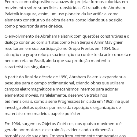
Pedrosa como dispositivos capazes de projetar formas coloridas em
movimento sobre superfícies translúcidas. O trabalho de Abraham
Palatnik inaugura, assim, um uso pioneiro da luz artificial como
elemento constitutivo da obra de arte, consolidando sua posição
como precursor da arte cinética.
O envolvimento de Abraham Palatnik com questões construtivas e o
diálogo contínuo com artistas como Ivan Serpa e Almir Mavignier
resultaram em sua participação no Grupo Frente, em 1954. Sua
atuação no grupo reforça sua inserção no contexto da arte concreta e
neoconcreta no Brasil, ainda que sua produção mantenha
características singulares.
A partir do final da década de 1950, Abraham Palatnik expande sua
pesquisa para o campo tridimensional, criando obras que utilizam
campos eletromagnéticos e mecanismos internos para acionar
elementos móveis. Paralelamente, desenvolve trabalhos
bidimensionais, como a série Progressões (iniciada em 1962), na qual
investiga efeitos ópticos por meio da repetição e organização de
materiais como madeira, papel e poliéster.
Em 1964, surgem os Objetos Cinéticos, nos quais o movimento é
gerado por motores e eletroímãs, evidenciando a dimensão
tecnológica de sua obra. Embora frequentemente comparadas aos