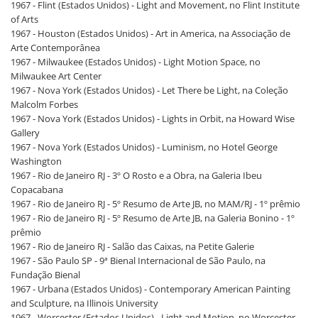
1967 - Flint (Estados Unidos) - Light and Movement, no Flint Institute
of Arts
1967 - Houston (Estados Unidos) - Art in America, na Associação de
Arte Contemporânea
1967 - Milwaukee (Estados Unidos) - Light Motion Space, no
Milwaukee Art Center
1967 - Nova York (Estados Unidos) - Let There be Light, na Coleção
Malcolm Forbes
1967 - Nova York (Estados Unidos) - Lights in Orbit, na Howard Wise
Gallery
1967 - Nova York (Estados Unidos) - Luminism, no Hotel George
Washington
1967 - Rio de Janeiro RJ - 3º O Rosto e a Obra, na Galeria Ibeu
Copacabana
1967 - Rio de Janeiro RJ - 5º Resumo de Arte JB, no MAM/RJ - 1º prêmio
1967 - Rio de Janeiro RJ - 5º Resumo de Arte JB, na Galeria Bonino - 1º
prêmio
1967 - Rio de Janeiro RJ - Salão das Caixas, na Petite Galerie
1967 - São Paulo SP - 9ª Bienal Internacional de São Paulo, na
Fundação Bienal
1967 - Urbana (Estados Unidos) - Contemporary American Painting
and Sculpture, na Illinois University
1967 - Worcester (Estados Unidos) - Light and Motion, no Worcester