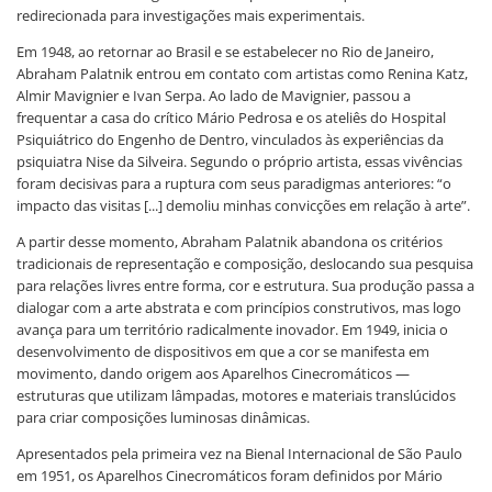
redirecionada para investigações mais experimentais.
Em 1948, ao retornar ao Brasil e se estabelecer no Rio de Janeiro,
Abraham Palatnik entrou em contato com artistas como Renina Katz,
Almir Mavignier e Ivan Serpa. Ao lado de Mavignier, passou a
frequentar a casa do crítico Mário Pedrosa e os ateliês do Hospital
Psiquiátrico do Engenho de Dentro, vinculados às experiências da
psiquiatra Nise da Silveira. Segundo o próprio artista, essas vivências
foram decisivas para a ruptura com seus paradigmas anteriores: “o
impacto das visitas [...] demoliu minhas convicções em relação à arte”.
A partir desse momento, Abraham Palatnik abandona os critérios
tradicionais de representação e composição, deslocando sua pesquisa
para relações livres entre forma, cor e estrutura. Sua produção passa a
dialogar com a arte abstrata e com princípios construtivos, mas logo
avança para um território radicalmente inovador. Em 1949, inicia o
desenvolvimento de dispositivos em que a cor se manifesta em
movimento, dando origem aos Aparelhos Cinecromáticos —
estruturas que utilizam lâmpadas, motores e materiais translúcidos
para criar composições luminosas dinâmicas.
Apresentados pela primeira vez na Bienal Internacional de São Paulo
em 1951, os Aparelhos Cinecromáticos foram definidos por Mário