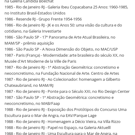
na Galeria Cândida Boechat
1985 - Rio de Janeiro RJ - Galeria Ibeu Copacabana 25 Anos: 1960-1985,
no Instituto Brasil-Estados Unidos
1986 - Resende RJ - Grupo Frente 1954-1956
1986 - Rio de Janeiro RJ - JK e os Anos 50: uma visão da cultura e do
cotidiano, na Galeria Investiarte
1986 - São Paulo SP - 17º Panorama de Arte Atual Brasileira, no
MAM/SP - prêmio aquisição
1986 - São Paulo SP - A Nova Dimensão do Objeto, no MAC/USP
1987 - Paris (França) - Modernidade: arte brasileira do século XX, no
Musée d'Art Moderne de la Ville de Paris
1987 - Rio de Janeiro RJ - 1ª Abstração Geométrica: concretismo e
neoconcretismo, na Fundação Nacional de Arte. Centro de Artes
1987 - Rio de Janeiro RJ - Ao Colecionador: homenagem a Gilberto
Chateaubriand, no MAM/RJ
1987 - Rio de Janeiro RJ - Ponte para o Século XXI, no Rio Design Center
1987 - São Paulo SP - 1ª Abstração Geométrica: concretismo e
neoconcretismo, no MAB/Faap
1988 - Rio de Janeiro RJ - Exposição dos Protótipos do Concurso Uma
Escultura para o Mar de Angra, na EAV/Parque Lage
1988 - Rio de Janeiro RJ - Homenagem a Décio Vieira, na Villa Rizzo
1988 - Rio de Janeiro RJ - Papel no Espaço, na Galeria Aktuelll
1988 - Rio de Janeiro RJ - Uma Escultura para o Mar de Angra, na