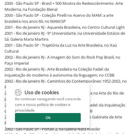
2000 - São Paulo SP - Brasil + 500 Mostra do Redescobrimento. Arte
Moderna, na Fundação Bienal
2000 - São Paulo SP - Coleção Pirelli no Acervo do MAM: a arte
brasileira nos anos 60, no MAM/SP
2001 - Rio de Janeiro RJ - Aquarela Brasileira, no Centro Cultural Light
2001 - Rio de Janeiro RJ - 9ª Universidarte, na Universidade Estácio de
Sá. Galeria Maria Martins
2001 - São Paulo SP - Trajetória da Luz na Arte Brasileira, no Itaú
Cultural
2002 - Rio de Janeiro RJ - A Imagem do Som do Rock Pop Brasil, no
Paço Imperial
2002 - Rio de Janeiro RJ - Arte Brasileira na Coleção Fadel: da
inquietação do moderno à autonomia da linguagem, no CCBB
2002 - Rio de Janeiro RJ - Caminhos do Contemporâneo 1952-2002, no
Paço Imperial
Uso de cookies
2002 - São Paulo SP - A Forma e a Imagem Técnica na Arte do Rio de
Janeiro: 1950-1975, no Paço das Artes
Ao continuar navegando você concorda
com a nossa
política de cookies e
2002 - São Paulo SP - Arte Brasileira na Coleção Fadel: da inquietação
privacidade
.
do moderno à autonomia da linguagem, no CCBB
2002 - São Paulo SP - Geométricos e Cinéticos, no Gabinete de Arte
Ok
Raquel Arnaud
2002 - São Paulo SP - Portão 2, na Galeria Nara Roesler