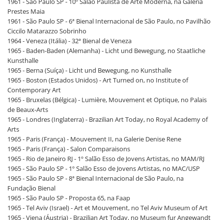
1961 - São Paulo SP - 10º Salão Paulista de Arte Moderna, na Galeria
Prestes Maia
1961 - São Paulo SP - 6ª Bienal Internacional de São Paulo, no Pavilhão
Ciccilo Matarazzo Sobrinho
1964 - Veneza (Itália) - 32ª Bienal de Veneza
1965 - Baden-Baden (Alemanha) - Licht und Bewegung, no Staatliche
Kunsthalle
1965 - Berna (Suíça) - Licht und Bewegung, no Kunsthalle
1965 - Boston (Estados Unidos) - Art Turned on, no Institute of
Contemporary Art
1965 - Bruxelas (Bélgica) - Lumière, Mouvement et Optique, no Palais
de Beaux-Arts
1965 - Londres (Inglaterra) - Brazilian Art Today, no Royal Academy of
Arts
1965 - Paris (França) - Mouvement II, na Galerie Denise Rene
1965 - Paris (França) - Salon Comparaisons
1965 - Rio de Janeiro RJ - 1º Salão Esso de Jovens Artistas, no MAM/RJ
1965 - São Paulo SP - 1º Salão Esso de Jovens Artistas, no MAC/USP
1965 - São Paulo SP - 8ª Bienal Internacional de São Paulo, na
Fundação Bienal
1965 - São Paulo SP - Proposta 65, na Faap
1965 - Tel Aviv (Israel) - Art et Mouvement, no Tel Aviv Museum of Art
1965 - Viena (Áustria) - Brazilian Art Today, no Museum fur Angewandt