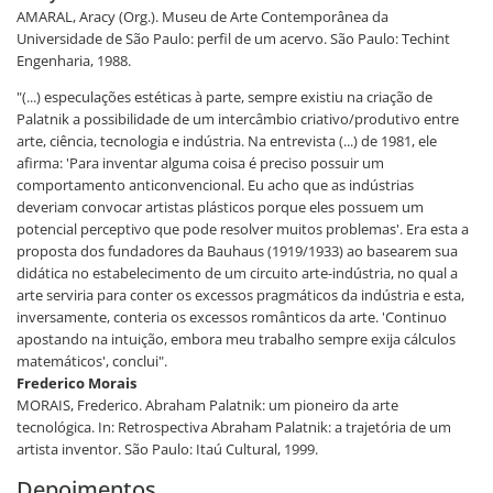
AMARAL, Aracy (Org.). Museu de Arte Contemporânea da
Universidade de São Paulo: perfil de um acervo. São Paulo: Techint
Engenharia, 1988.
"(...) especulações estéticas à parte, sempre existiu na criação de
Palatnik a possibilidade de um intercâmbio criativo/produtivo entre
arte, ciência, tecnologia e indústria. Na entrevista (...) de 1981, ele
afirma: 'Para inventar alguma coisa é preciso possuir um
comportamento anticonvencional. Eu acho que as indústrias
deveriam convocar artistas plásticos porque eles possuem um
potencial perceptivo que pode resolver muitos problemas'. Era esta a
proposta dos fundadores da Bauhaus (1919/1933) ao basearem sua
didática no estabelecimento de um circuito arte-indústria, no qual a
arte serviria para conter os excessos pragmáticos da indústria e esta,
inversamente, conteria os excessos românticos da arte. 'Continuo
apostando na intuição, embora meu trabalho sempre exija cálculos
matemáticos', conclui".
Frederico Morais
MORAIS, Frederico. Abraham Palatnik: um pioneiro da arte
tecnológica. In: Retrospectiva Abraham Palatnik: a trajetória de um
artista inventor. São Paulo: Itaú Cultural, 1999.
Depoimentos