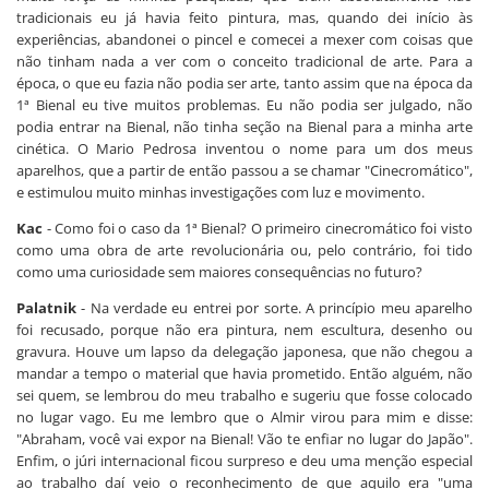
tradicionais eu já havia feito pintura, mas, quando dei início às
experiências, abandonei o pincel e comecei a mexer com coisas que
não tinham nada a ver com o conceito tradicional de arte. Para a
época, o que eu fazia não podia ser arte, tanto assim que na época da
1ª Bienal eu tive muitos problemas. Eu não podia ser julgado, não
podia entrar na Bienal, não tinha seção na Bienal para a minha arte
cinética. O Mario Pedrosa inventou o nome para um dos meus
aparelhos, que a partir de então passou a se chamar "Cinecromático",
e estimulou muito minhas investigações com luz e movimento.
Kac
- Como foi o caso da 1ª Bienal? O primeiro cinecromático foi visto
como uma obra de arte revolucionária ou, pelo contrário, foi tido
como uma curiosidade sem maiores consequências no futuro?
Palatnik
- Na verdade eu entrei por sorte. A princípio meu aparelho
foi recusado, porque não era pintura, nem escultura, desenho ou
gravura. Houve um lapso da delegação japonesa, que não chegou a
mandar a tempo o material que havia prometido. Então alguém, não
sei quem, se lembrou do meu trabalho e sugeriu que fosse colocado
no lugar vago. Eu me lembro que o Almir virou para mim e disse:
"Abraham, você vai expor na Bienal! Vão te enfiar no lugar do Japão".
Enfim, o júri internacional ficou surpreso e deu uma menção especial
ao trabalho daí veio o reconhecimento de que aquilo era "uma