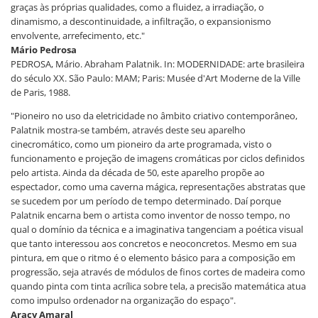
graças às próprias qualidades, como a fluidez, a irradiação, o
dinamismo, a descontinuidade, a infiltração, o expansionismo
envolvente, arrefecimento, etc."
Mário Pedrosa
PEDROSA, Mário. Abraham Palatnik. In: MODERNIDADE: arte brasileira
do século XX. São Paulo: MAM; Paris: Musée d'Art Moderne de la Ville
de Paris, 1988.
"Pioneiro no uso da eletricidade no âmbito criativo contemporâneo,
Palatnik mostra-se também, através deste seu aparelho
cinecromático, como um pioneiro da arte programada, visto o
funcionamento e projeção de imagens cromáticas por ciclos definidos
pelo artista. Ainda da década de 50, este aparelho propõe ao
espectador, como uma caverna mágica, representações abstratas que
se sucedem por um período de tempo determinado. Daí porque
Palatnik encarna bem o artista como inventor de nosso tempo, no
qual o domínio da técnica e a imaginativa tangenciam a poética visual
que tanto interessou aos concretos e neoconcretos. Mesmo em sua
pintura, em que o ritmo é o elemento básico para a composição em
progressão, seja através de módulos de finos cortes de madeira como
quando pinta com tinta acrílica sobre tela, a precisão matemática atua
como impulso ordenador na organização do espaço".
Aracy Amaral