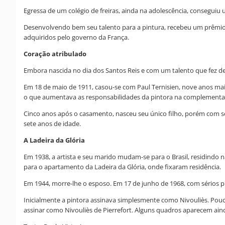
Egressa de um colégio de freiras, ainda na adolescência, conseguiu
Desenvolvendo bem seu talento para a pintura, recebeu um prêmio d
adquiridos pelo governo da França.
Coração atribulado
Embora nascida no dia dos Santos Reis e com um talento que fez de
Em 18 de maio de 1911, casou-se com Paul Ternisien, nove anos ma
o que aumentava as responsabilidades da pintora na complementa
Cinco anos após o casamento, nasceu seu único filho, porém com sér
sete anos de idade.
A Ladeira da Glória
Em 1938, a artista e seu marido mudam-se para o Brasil, residindo n
para o apartamento da Ladeira da Glória, onde fixaram residência.
Em 1944, morre-lhe o esposo. Em 17 de junho de 1968, com sérios pro
Inicialmente a pintora assinava simplesmente como
Nivouliès
. Pouc
assinar como
Nivouliès de Pierrefort
. Alguns quadros aparecem ai