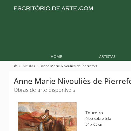
HOME
ARTISTAS
Artistas
Anne Marie Nivouliès de Pierrefort
Anne Marie Nivouliès de Pierref
Obras de arte disponíveis
Toureiro
óleo sobre tela
54 x 65 cm