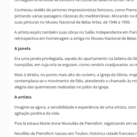
Conheceu ateliês de pintores impressionistas famosos, como Pierre 
pintando várias paisagens clássicas do mediterrâneo. Morando na ilh
suas pinturas no Museu Nacional de Belas Artes, de 1946 a 1956.
A artista expôs também suas obras no Salão Independente em Paris, n
retrospectiva em homenagem a amiga no Museu Nacional de Belas A
A janela
Era uma janela privilegiada, aquela do apartamento na ladeira da G
tranqüilas, em cuja orla se erguiam, como cenário coadjuvante, os 
Mais à direita, no ponto mais alto do outeiro, a Igreja da Glória,
contemplava-se o movimento de fiéis, atendendo o chamado às miss
alegria das quermesses realizadas no pátio da Igreja.
A artista
Imagine-se agora, a sensibilidade e experiência de uma artista, co
agitação positiva da vida.
Pois lá estava Marie Anne Nivouliès de Pierrefort, registrando em
Nivolliès de Pierrefort nasceu em Toulon, histórica cidade francesa 