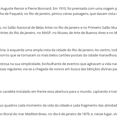
Auguste Renoir e Pierre Bonnard. Em 1910, foi premiada com uma viagem para
a de Paquetá, no Rio de Janeiro, pintou várias paisagens, que davam vista d
o Salão Nacional de Belas Artes no Rio de Janeiro e no Primeiro Salão Munic
rtes do Rio de Janeiro, no MASP, no Museu de Arte de Buenos Aires e no 
lória: à esquerda uma ampla vista da cidade do Rio de Janeiro; Ao centro, t
morros que se tornaram os mais belos cartões-postais da cidade maravilhosa
 majestosa na sua simplicidade, borbulhante de eventos que agitavam a vida 
as regulares; via-se a chegada de noivos em busca das bênçãos divinas pa
m o cavalete instalado em frente essa abertura para o mundo, captando e tra
 seus quadros cada momento da vida da cidade e cada fragmento das atividad
no litoral do mar Mediterrâneo, no dia 6 de janeiro de 1879, e, nesse lugar,