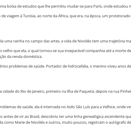
 uma bolsa de estudos que lhe permitiu mudar-se para París, onde estudou na
e viagem à Tunísia, ao norte da África, que era, na época, um protetorado 
la uma rainha no campo das artes, a vida de Nivoliès tem uma trajetória ma
is velho que ela, o qual tornou-se sua inseparável companhia até a morte 
ção da renda doméstica.
ios problemas de saúde. Portador de hidrocefalia, o menino viveu anos de l
a cidade do Rio de Janeiro, primeiro na ilha de Paquetá, depois na rua Pinhe
blemas de saúde, ela é internada no Asilo São Luís para a Velhice, onde vei
o antes de vir ao Brasil, descobriu ter uma linha genealógica ascendente que 
nda como
Marie de Nivoliès
e outros, muito poucos, registram o autógrafo
de