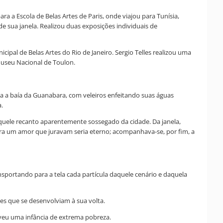
 a Escola de Belas Artes de Paris, onde viajou para Tunísia,
e sua janela. Realizou duas exposições individuais de
ipal de Belas Artes do Rio de Janeiro. Sergio Telles realizou uma
Museu Nacional de Toulon.
oda a baía da Guanabara, com veleiros enfeitando suas águas
.
naquele recanto aparentemente sossegado da cidade. Da janela,
ra um amor que juravam seria eterno; acompanhava-se, por fim, a
nsportando para a tela cada partícula daquele cenário e daquela
es que se desenvolviam à sua volta.
 viveu uma infância de extrema pobreza.