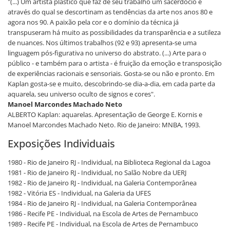
"(...) Um artista plástico que faz de seu trabalho um sacerdócio e
através do qual se descortinam as tendências da arte nos anos 80 e
agora nos 90. A paixão pela cor e o domínio da técnica já
transpuseram há muito as possibilidades da transparência e a sutileza
de nuances. Nos últimos trabalhos (92 e 93) apresenta-se uma
linguagem pós-figurativa no universo do abstrato. (...) Arte para o
público - e também para o artista - é fruição da emoção e transposição
de experiências racionais e sensoriais. Gosta-se ou não e pronto. Em
Kaplan gosta-se e muito, descobrindo-se dia-a-dia, em cada parte da
aquarela, seu universo oculto de signos e cores".
Manoel Marcondes Machado Neto
ALBERTO Kaplan: aquarelas. Apresentação de George E. Kornis e
Manoel Marcondes Machado Neto. Rio de Janeiro: MNBA, 1993.
Exposições Individuais
1980 - Rio de Janeiro RJ - Individual, na Biblioteca Regional da Lagoa
1981 - Rio de Janeiro RJ - Individual, no Salão Nobre da UERJ
1982 - Rio de Janeiro RJ - Individual, na Galeria Contemporânea
1982 - Vitória ES - Individual, na Galeria da UFES
1984 - Rio de Janeiro RJ - Individual, na Galeria Contemporânea
1986 - Recife PE - Individual, na Escola de Artes de Pernambuco
1989 - Recife PE - Individual, na Escola de Artes de Pernambuco