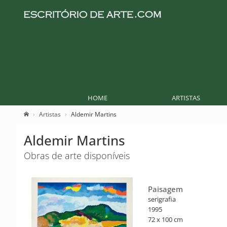
HOME
ARTISTAS
Artistas
Aldemir Martins
Aldemir Martins
Obras de arte disponíveis
Paisagem
serigrafia
1995
72 x 100 cm