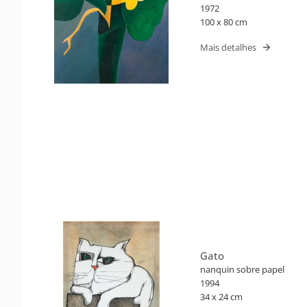
1972
100 x 80 cm
Mais detalhes
Gato
nanquin sobre papel
1994
34 x 24 cm