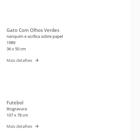
Gato Com Olhos Verdes
nanquim e acrílica sobre papel
1989
36 x 50 cm
Mais detalhes
Futebol
litogravura
107 x 78 cm
Mais detalhes