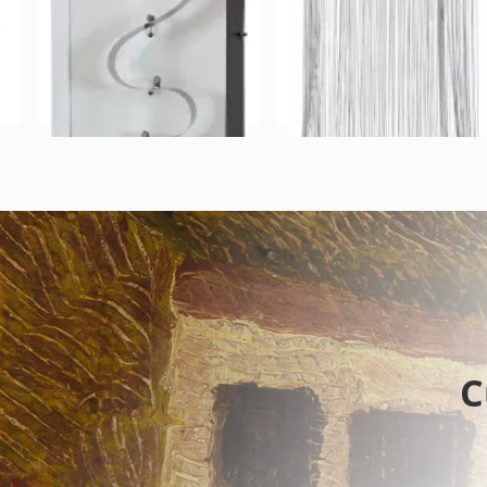
León Ferrari
Sem Título
escultura em metal
48 x 20 x 20 cm
C
1978
Julio Le Parc
Forme en Contorsion Sur Fond Blanc
escultura em aço e motor