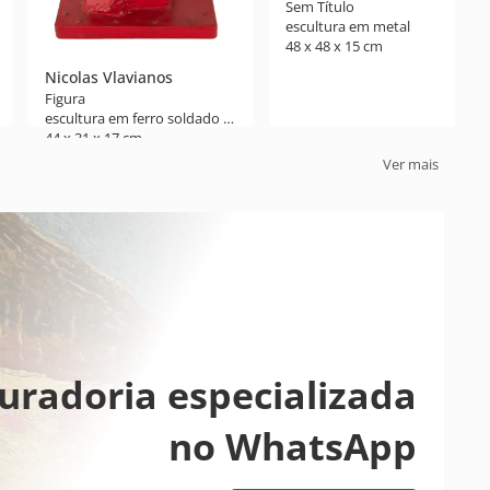
Sem Título
escultura em metal
48 x 48 x 15 cm
Nicolas Vlavianos
Figura
escultura em ferro soldado e pintado
44 x 31 x 17 cm
1966
Ver mais
uradoria especializada
no WhatsApp