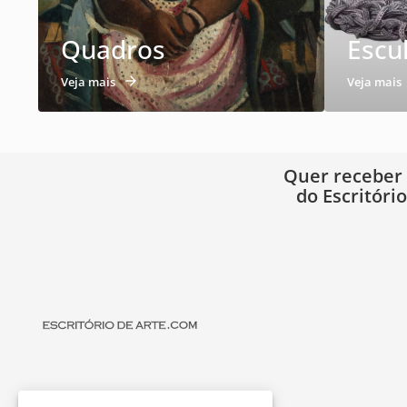
Quadros
Escu
Veja mais
Veja mais
Quer receber
do Escritóri