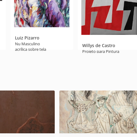
Luiz Pizarro
Nu Masculino
Willys de Castro
acrílica sobre tela
Projeto para Pintura
165 x 125 x 3 cm
guache sobre papel
1984
21 x 31,5 cm
déc. 50