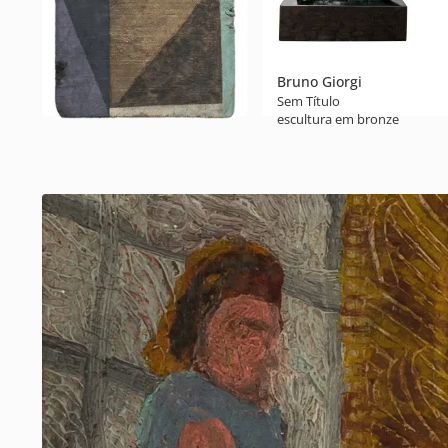
Bruno Giorgi
Sem Título
escultura em bronze
60 x 50 x 16 cm
Gonçalo Ivo
Sem título
folha de ouro e óleo sobre madeira
34 x 20 x 3 cm
1991