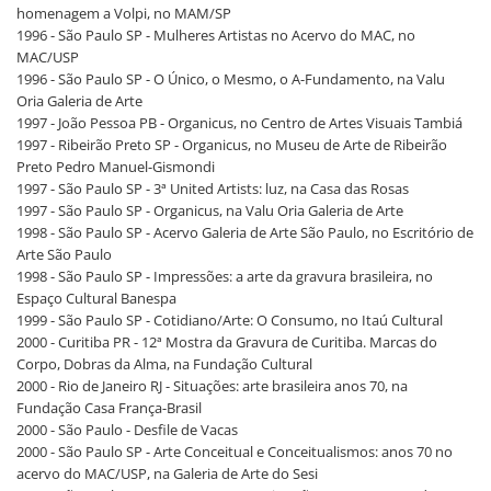
homenagem a Volpi, no MAM/SP
1996 - São Paulo SP - Mulheres Artistas no Acervo do MAC, no
MAC/USP
1996 - São Paulo SP - O Único, o Mesmo, o A-Fundamento, na Valu
Oria Galeria de Arte
1997 - João Pessoa PB - Organicus, no Centro de Artes Visuais Tambiá
1997 - Ribeirão Preto SP - Organicus, no Museu de Arte de Ribeirão
Preto Pedro Manuel-Gismondi
1997 - São Paulo SP - 3ª United Artists: luz, na Casa das Rosas
1997 - São Paulo SP - Organicus, na Valu Oria Galeria de Arte
1998 - São Paulo SP - Acervo Galeria de Arte São Paulo, no Escritório de
Arte São Paulo
1998 - São Paulo SP - Impressões: a arte da gravura brasileira, no
Espaço Cultural Banespa
1999 - São Paulo SP - Cotidiano/Arte: O Consumo, no Itaú Cultural
2000 - Curitiba PR - 12ª Mostra da Gravura de Curitiba. Marcas do
Corpo, Dobras da Alma, na Fundação Cultural
2000 - Rio de Janeiro RJ - Situações: arte brasileira anos 70, na
Fundação Casa França-Brasil
2000 - São Paulo - Desfile de Vacas
2000 - São Paulo SP - Arte Conceitual e Conceitualismos: anos 70 no
acervo do MAC/USP, na Galeria de Arte do Sesi