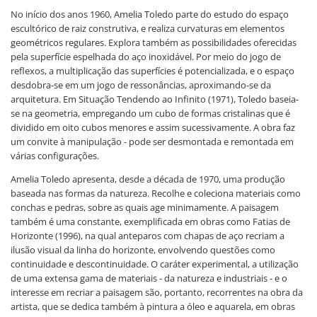
No início dos anos 1960, Amelia Toledo parte do estudo do espaço
escultórico de raiz construtiva, e realiza curvaturas em elementos
geométricos regulares. Explora também as possibilidades oferecidas
pela superfície espelhada do aço inoxidável. Por meio do jogo de
reflexos, a multiplicação das superfícies é potencializada, e o espaço
desdobra-se em um jogo de ressonâncias, aproximando-se da
arquitetura. Em Situação Tendendo ao Infinito (1971), Toledo baseia-
se na geometria, empregando um cubo de formas cristalinas que é
dividido em oito cubos menores e assim sucessivamente. A obra faz
um convite à manipulação - pode ser desmontada e remontada em
várias configurações.
Amelia Toledo apresenta, desde a década de 1970, uma produção
baseada nas formas da natureza. Recolhe e coleciona materiais como
conchas e pedras, sobre as quais age minimamente. A paisagem
também é uma constante, exemplificada em obras como Fatias de
Horizonte (1996), na qual anteparos com chapas de aço recriam a
ilusão visual da linha do horizonte, envolvendo questões como
continuidade e descontinuidade. O caráter experimental, a utilização
de uma extensa gama de materiais - da natureza e industriais - e o
interesse em recriar a paisagem são, portanto, recorrentes na obra da
artista, que se dedica também à pintura a óleo e aquarela, em obras