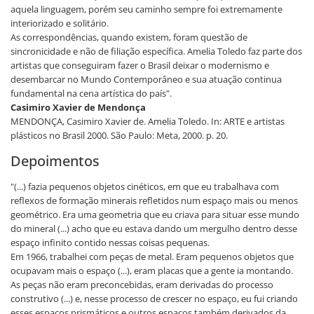
aquela linguagem, porém seu caminho sempre foi extremamente
interiorizado e solitário.
As correspondências, quando existem, foram questão de
sincronicidade e não de filiação específica. Amelia Toledo faz parte dos
artistas que conseguiram fazer o Brasil deixar o modernismo e
desembarcar no Mundo Contemporâneo e sua atuação continua
fundamental na cena artística do país".
Casimiro Xavier de Mendonça
MENDONÇA, Casimiro Xavier de. Amelia Toledo. In: ARTE e artistas
plásticos no Brasil 2000. São Paulo: Meta, 2000. p. 20.
Depoimentos
"(...) fazia pequenos objetos cinéticos, em que eu trabalhava com
reflexos de formação minerais refletidos num espaço mais ou menos
geométrico. Era uma geometria que eu criava para situar esse mundo
do mineral (...) acho que eu estava dando um mergulho dentro desse
espaço infinito contido nessas coisas pequenas.
Em 1966, trabalhei com peças de metal. Eram pequenos objetos que
ocupavam mais o espaço (...), eram placas que a gente ia montando.
As peças não eram preconcebidas, eram derivadas do processo
construtivo (...) e, nesse processo de crescer no espaço, eu fui criando
esses espaços prismáticos e outros espaços também derivados da