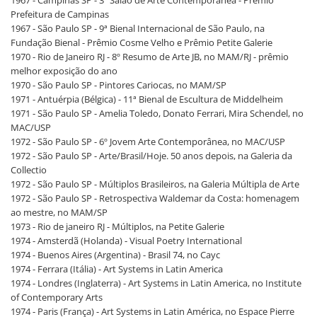
Prefeitura de Campinas
1967 - São Paulo SP - 9ª Bienal Internacional de São Paulo, na
Fundação Bienal - Prêmio Cosme Velho e Prêmio Petite Galerie
1970 - Rio de Janeiro RJ - 8º Resumo de Arte JB, no MAM/RJ - prêmio
melhor exposição do ano
1970 - São Paulo SP - Pintores Cariocas, no MAM/SP
1971 - Antuérpia (Bélgica) - 11ª Bienal de Escultura de Middelheim
1971 - São Paulo SP - Amelia Toledo, Donato Ferrari, Mira Schendel, no
MAC/USP
1972 - São Paulo SP - 6º Jovem Arte Contemporânea, no MAC/USP
1972 - São Paulo SP - Arte/Brasil/Hoje. 50 anos depois, na Galeria da
Collectio
1972 - São Paulo SP - Múltiplos Brasileiros, na Galeria Múltipla de Arte
1972 - São Paulo SP - Retrospectiva Waldemar da Costa: homenagem
ao mestre, no MAM/SP
1973 - Rio de janeiro RJ - Múltiplos, na Petite Galerie
1974 - Amsterdã (Holanda) - Visual Poetry International
1974 - Buenos Aires (Argentina) - Brasil 74, no Cayc
1974 - Ferrara (Itália) - Art Systems in Latin America
1974 - Londres (Inglaterra) - Art Systems in Latin America, no Institute
of Contemporary Arts
1974 - Paris (França) - Art Systems in Latin América, no Espace Pierre