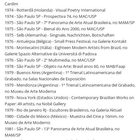
Cardim
1974 - Rotterdã (Holanda) - Visual Poetry International
1974 - São Paulo SP - Prospectiva 74, no MAC/USP
1975 - São Paulo SP - 7º Panorama de Arte Atual Brasileira, no MAM/SP
1975 - São Paulo SP - Bienal do Ano 2000, no MAC/USP
1975 - Selb (Alemanha) - Singnale, Nachrichten, Botschaften
1976 - Antuérpia (Bélgica) - Small Press Festival, na Galerie Kontakt
1976 - Montecatini (Itália) - Eighteen Modern Artists from Brazil, no
Galerie Spazio Alternative da Universitá di Padova
1976 - São Paulo SP - 2º Multimedia, no MAC/USP
1978 - São Paulo SP - Objeto na Arte: Brasil anos 60, no MAB/Faap
1979 - Buenos Aires (Argentina) - 1ª Trienal Latinoamericana del
Grabado, na Salas Nacionales de Exposición
1979 - Mendonza (Argentina) - 1ª Trienal Latinoamericana del Grabado,
no Museu de Arte Moderna
1979 - Nova York (Estados Unidos) - Contemporary Brazilian Works on
Paper: 49 artists, na Nobé Gallery
1979 - Rio de Janeiro RJ - Escultores Brasileiros, na Galeria Aktuel
1980 - Cidade do México (México) - Muestra del Cine y 16mm, no
Museo de Arte Moderno
1981 - São Paulo SP - 13º Panorama de Arte Atual Brasileira, no
MAM/SP