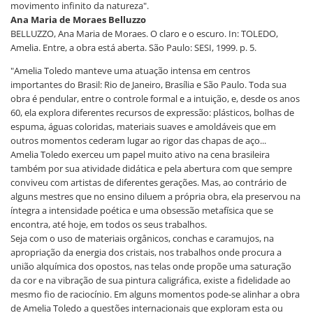
movimento infinito da natureza".
Ana Maria de Moraes Belluzzo
BELLUZZO, Ana Maria de Moraes. O claro e o escuro. In: TOLEDO,
Amelia. Entre, a obra está aberta. São Paulo: SESI, 1999. p. 5.
"Amelia Toledo manteve uma atuação intensa em centros
importantes do Brasil: Rio de Janeiro, Brasília e São Paulo. Toda sua
obra é pendular, entre o controle formal e a intuição, e, desde os anos
60, ela explora diferentes recursos de expressão: plásticos, bolhas de
espuma, águas coloridas, materiais suaves e amoldáveis que em
outros momentos cederam lugar ao rigor das chapas de aço...
Amelia Toledo exerceu um papel muito ativo na cena brasileira
também por sua atividade didática e pela abertura com que sempre
conviveu com artistas de diferentes gerações. Mas, ao contrário de
alguns mestres que no ensino diluem a própria obra, ela preservou na
íntegra a intensidade poética e uma obsessão metafísica que se
encontra, até hoje, em todos os seus trabalhos.
Seja com o uso de materiais orgânicos, conchas e caramujos, na
apropriação da energia dos cristais, nos trabalhos onde procura a
união alquímica dos opostos, nas telas onde propõe uma saturação
da cor e na vibração de sua pintura caligráfica, existe a fidelidade ao
mesmo fio de raciocínio. Em alguns momentos pode-se alinhar a obra
de Amelia Toledo a questões internacionais que exploram esta ou