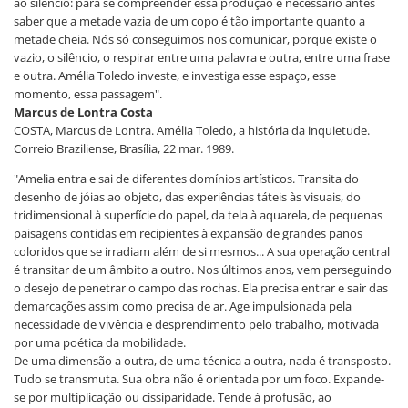
ao silêncio: para se compreender essa produção é necessário antes
saber que a metade vazia de um copo é tão importante quanto a
metade cheia. Nós só conseguimos nos comunicar, porque existe o
vazio, o silêncio, o respirar entre uma palavra e outra, entre uma frase
e outra. Amélia Toledo investe, e investiga esse espaço, esse
momento, essa passagem".
Marcus de Lontra Costa
COSTA, Marcus de Lontra. Amélia Toledo, a história da inquietude.
Correio Braziliense, Brasília, 22 mar. 1989.
"Amelia entra e sai de diferentes domínios artísticos. Transita do
desenho de jóias ao objeto, das experiências táteis às visuais, do
tridimensional à superfície do papel, da tela à aquarela, de pequenas
paisagens contidas em recipientes à expansão de grandes panos
coloridos que se irradiam além de si mesmos... A sua operação central
é transitar de um âmbito a outro. Nos últimos anos, vem perseguindo
o desejo de penetrar o campo das rochas. Ela precisa entrar e sair das
demarcações assim como precisa de ar. Age impulsionada pela
necessidade de vivência e desprendimento pelo trabalho, motivada
por uma poética da mobilidade.
De uma dimensão a outra, de uma técnica a outra, nada é transposto.
Tudo se transmuta. Sua obra não é orientada por um foco. Expande-
se por multiplicação ou cissiparidade. Tende à profusão, ao