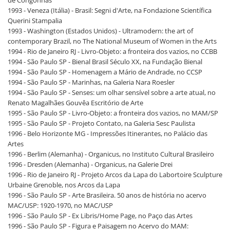
1993 - Veneza (Itália) - Brasil: Segni d'Arte, na Fondazione Scientífica
Querini Stampalia
1993 - Washington (Estados Unidos) - Ultramodern: the art of
contemporary Brazil, no The National Museum of Women in the Arts
1994 - Rio de Janeiro RJ - Livro-Objeto: a fronteira dos vazios, no CCBB
1994 - São Paulo SP - Bienal Brasil Século XX, na Fundação Bienal
1994 - São Paulo SP - Homenagem a Mário de Andrade, no CCSP
1994 - São Paulo SP - Marinhas, na Galeria Nara Roesler
1994 - São Paulo SP - Senses: um olhar sensível sobre a arte atual, no
Renato Magalhães Gouvêa Escritório de Arte
1995 - São Paulo SP - Livro-Objeto: a fronteira dos vazios, no MAM/SP
1995 - São Paulo SP - Projeto Contato, na Galeria Sesc Paulista
1996 - Belo Horizonte MG - Impressões Itinerantes, no Palácio das
Artes
1996 - Berlim (Alemanha) - Organicus, no Instituto Cultural Brasileiro
1996 - Dresden (Alemanha) - Organicus, na Galerie Drei
1996 - Rio de Janeiro RJ - Projeto Arcos da Lapa do Labortoire Sculpture
Urbaine Grenoble, nos Arcos da Lapa
1996 - São Paulo SP - Arte Brasileira. 50 anos de história no acervo
MAC/USP: 1920-1970, no MAC/USP
1996 - São Paulo SP - Ex Libris/Home Page, no Paço das Artes
1996 - São Paulo SP - Figura e Paisagem no Acervo do MAM: