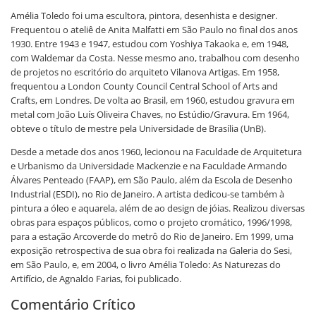
Amélia Toledo foi uma escultora, pintora, desenhista e designer.
Frequentou o ateliê de Anita Malfatti em São Paulo no final dos anos
1930. Entre 1943 e 1947, estudou com Yoshiya Takaoka e, em 1948,
com Waldemar da Costa. Nesse mesmo ano, trabalhou com desenho
de projetos no escritório do arquiteto Vilanova Artigas. Em 1958,
frequentou a London County Council Central School of Arts and
Crafts, em Londres. De volta ao Brasil, em 1960, estudou gravura em
metal com João Luís Oliveira Chaves, no Estúdio/Gravura. Em 1964,
obteve o título de mestre pela Universidade de Brasília (UnB).
Desde a metade dos anos 1960, lecionou na Faculdade de Arquitetura
e Urbanismo da Universidade Mackenzie e na Faculdade Armando
Álvares Penteado (FAAP), em São Paulo, além da Escola de Desenho
Industrial (ESDI), no Rio de Janeiro. A artista dedicou-se também à
pintura a óleo e aquarela, além de ao design de jóias. Realizou diversas
obras para espaços públicos, como o projeto cromático, 1996/1998,
para a estação Arcoverde do metrô do Rio de Janeiro. Em 1999, uma
exposição retrospectiva de sua obra foi realizada na Galeria do Sesi,
em São Paulo, e, em 2004, o livro Amélia Toledo: As Naturezas do
Artifício, de Agnaldo Farias, foi publicado.
Comentário Crítico