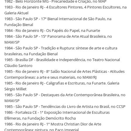
1982 - Belo Horizonte MG - Precariedade e Criação, no MAP
1983 - Rio de Janeiro RJ - 4 Escultores Pintores, 4 Pintores Escultores, na
Galeria Aktuel
1983 - São Paulo SP - 17ª Bienal Internacional de São Paulo, na
Fundação Bienal
1984 - Rio de Janeiro RJ - Os Papéis do Papel, na Funarte
1984 - São Paulo SP - 15º Panorama de Arte Atual Brasileira, no
MAM/SP
1984 - São Paulo SP - Tradição e Ruptura: síntese de arte e cultura
brasileiras, na Fundação Bienal
1985 - Brasília DF - Brasilidade e Independência, no Teatro Nacional
Cláudio Santoro
1985 - Rio de Janeiro RJ - 8º Salão Nacional de Artes Plásticas - Atitudes
Contemporâneas: a arte e seus materiais, no MAM/RJ
1985 - Rio de Janeiro RJ - Caligrafias e Escrituras, na Funarte. Galeria
Sérgio Milliet
1985 - São Paulo SP - Destaques da Arte Contemporânea Brasileira, no
MAM/SP
1985 - São Paulo SP - Tendências do Livro de Artista no Brasil, no CCSP
1986 - Fortaleza CE - 1ª Exposição Internacional de Esculturas
Efêmeras, na Fundação Demócrito Rocha
1986 - Rio de Janeiro RJ - 1ª Mostra Christian Dior de Arte
Contemporânea: pintura, no Paço Imperial