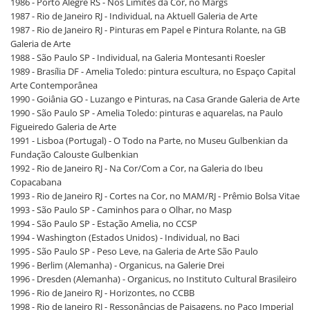
1986 - Porto Alegre RS - Nos Limites da Cor, no Margs
1987 - Rio de Janeiro RJ - Individual, na Aktuell Galeria de Arte
1987 - Rio de Janeiro RJ - Pinturas em Papel e Pintura Rolante, na GB
Galeria de Arte
1988 - São Paulo SP - Individual, na Galeria Montesanti Roesler
1989 - Brasília DF - Amelia Toledo: pintura escultura, no Espaço Capital
Arte Contemporânea
1990 - Goiânia GO - Luzango e Pinturas, na Casa Grande Galeria de Arte
1990 - São Paulo SP - Amelia Toledo: pinturas e aquarelas, na Paulo
Figueiredo Galeria de Arte
1991 - Lisboa (Portugal) - O Todo na Parte, no Museu Gulbenkian da
Fundação Calouste Gulbenkian
1992 - Rio de Janeiro RJ - Na Cor/Com a Cor, na Galeria do Ibeu
Copacabana
1993 - Rio de Janeiro RJ - Cortes na Cor, no MAM/RJ - Prêmio Bolsa Vitae
1993 - São Paulo SP - Caminhos para o Olhar, no Masp
1994 - São Paulo SP - Estação Amelia, no CCSP
1994 - Washington (Estados Unidos) - Individual, no Baci
1995 - São Paulo SP - Peso Leve, na Galeria de Arte São Paulo
1996 - Berlim (Alemanha) - Organicus, na Galerie Drei
1996 - Dresden (Alemanha) - Organicus, no Instituto Cultural Brasileiro
1996 - Rio de Janeiro RJ - Horizontes, no CCBB
1998 - Rio de Janeiro RJ - Ressonâncias de Paisagens, no Paço Imperial