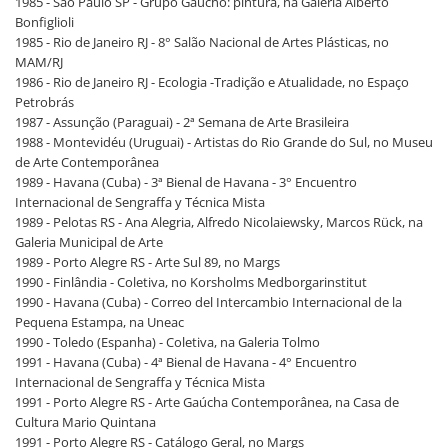
1985 - São Paulo SP - Grupo Gaúcho: pintura, na Galeria Alberto
Bonfiglioli
1985 - Rio de Janeiro RJ - 8° Salão Nacional de Artes Plásticas, no
MAM/RJ
1986 - Rio de Janeiro RJ - Ecologia -Tradição e Atualidade, no Espaço
Petrobrás
1987 - Assunção (Paraguai) - 2ª Semana de Arte Brasileira
1988 - Montevidéu (Uruguai) - Artistas do Rio Grande do Sul, no Museu
de Arte Contemporânea
1989 - Havana (Cuba) - 3ª Bienal de Havana - 3° Encuentro
Internacional de Sengraffa y Técnica Mista
1989 - Pelotas RS - Ana Alegria, Alfredo Nicolaiewsky, Marcos Rück, na
Galeria Municipal de Arte
1989 - Porto Alegre RS - Arte Sul 89, no Margs
1990 - Finlândia - Coletiva, no Korsholms Medborgarinstitut
1990 - Havana (Cuba) - Correo del Intercambio Internacional de la
Pequena Estampa, na Uneac
1990 - Toledo (Espanha) - Coletiva, na Galeria Tolmo
1991 - Havana (Cuba) - 4ª Bienal de Havana - 4° Encuentro
Internacional de Sengraffa y Técnica Mista
1991 - Porto Alegre RS - Arte Gaúcha Contemporânea, na Casa de
Cultura Mario Quintana
1991 - Porto Alegre RS - Catálogo Geral, no Margs