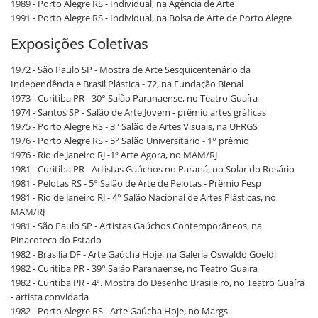
1989 - Porto Alegre RS - Individual, na Agência de Arte
1991 - Porto Alegre RS - Individual, na Bolsa de Arte de Porto Alegre
Exposições Coletivas
1972 - São Paulo SP - Mostra de Arte Sesquicentenário da
Independência e Brasil Plástica - 72, na Fundação Bienal
1973 - Curitiba PR - 30° Salão Paranaense, no Teatro Guaíra
1974 - Santos SP - Salão de Arte Jovem - prêmio artes gráficas
1975 - Porto Alegre RS - 3° Salão de Artes Visuais, na UFRGS
1976 - Porto Alegre RS - 5° Salão Universitário - 1° prêmio
1976 - Rio de Janeiro RJ -1º Arte Agora, no MAM/RJ
1981 - Curitiba PR - Artistas Gaúchos no Paraná, no Solar do Rosário
1981 - Pelotas RS - 5° Salão de Arte de Pelotas - Prêmio Fesp
1981 - Rio de Janeiro RJ - 4° Salão Nacional de Artes Plásticas, no
MAM/RJ
1981 - São Paulo SP - Artistas Gaúchos Contemporâneos, na
Pinacoteca do Estado
1982 - Brasília DF - Arte Gaúcha Hoje, na Galeria Oswaldo Goeldi
1982 - Curitiba PR - 39° Salão Paranaense, no Teatro Guaíra
1982 - Curitiba PR - 4ª. Mostra do Desenho Brasileiro, no Teatro Guaíra
- artista convidada
1982 - Porto Alegre RS - Arte Gaúcha Hoje, no Margs