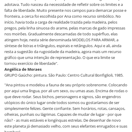
adotava. Tudo nasceu da necessidade de refletir sobre os limites e a
falta de liberdade. Muito presente nos campos para demarcar posse e
fronteira, a cerca foi escolhida por Ana como recurso simbólico. No
início, havia toda a carga de realidade trazida pela madeira, pelos
pregos, pela linha sinuosa do arame, pelas marcas de gado impressas
nos moirões. Gradualmente descarnadas de todo supérfluo, elas
atingem hoje, nesta série denominada MODELOS PARA ARMAR, a
síntese de listras e triângulos, espirais e retângulos. Aqui e ali, ainda
resta a sugestão da rugosidade da madeira, agora mais um recurso
gráfico que uma intenção de representação. O que era limite se
tornou exercício de liberdade".
Angélica de Moraes
GRUPO Gaúcho: pintura. São Paulo: Centro Cultural Bonfiglioli, 1985.
"Ana pintou e modelou a fauna de seu próprio sobrenome. Colocando
por aqui uma língua, por ali um sexo, ou umas asas. Encima de rodas o
que deve rodar. Seus bichos, personagens e signos, são engendros
utópicos do único lugar onde todos somos ou gostaríamos de ser
simplesmente felizes. Gente confiante. Sem horários, rotas, cansaços,
olheiras, punhais ou lágrimas. Capazes de mudar de lugar - por que
não? - as mais estáveis e longínquas estrelas. De desenhar de novo
este planeta já demasiado velho, com seus elefantes enrugados e suas