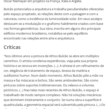
Oscar Niemeyer em projetos na França, Itália e Argélia.
Bulcão potencializa a arquitetura e trabalha peculiaridades oferecidas
pelo espaço projetado, as relações deste com a paisagem e com a
natureza, como a incidência da luminosidade solar. Em seus azulejos
destacam-se a modulação e o grafismo habilmente criados com base
nas formas geométricas. Sua obra, inscrita em alguns dos principais
edifícios modernos brasileiros, notabiliza-se pelo equilíbrio
encontrado nas relações entre arte e arquitetura.
Críticas
"Nos últimos anos a pintura de Athos Bulcão se abre em múltiplos
caminhos. O artista condensa experiências, viaja pela sua própria
história e se renova em invenções. (...). A síntese é um refinamento de
cor, elegância de tratamento de espaço, leveza da matéria e
sutilíssimo humor. Num dado momento, Athos Bulcão põe a mão na
massa e faz máscaras e bichos. São seres ambivalentes. São como
pinturas sobre suportes tridimensionais. Ou relevos e volumes
pictóricos. (...) Nas telas mais recentes de Athos Bulcão, o espaço é
trabalhado de modo sempre complexo. Não há soluções mecânicas
que dominem inteiramente o conjunto. Se numa obra a superfície é
quadriculada, a geometria espacial será subvertida pela pintura. (...) Os