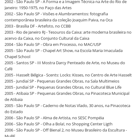
2002 - São Paulo SP - A Forma e a Imagem Técnica na Arte do Rio de
Janeiro: 1950-1975, no Paço das Artes
2002 - São Paulo SP - Visões e Alumbramentos: fotografia
contemporânea brasileira da coleção Joaquim Paiva, na Oca
2003 - Brasília DF - Artefoto, no CCBB
2003 - Rio de Janeiro RJ - Tesouros da Caixa: arte moderna brasileira no
acervo da Caixa, no Conjunto Cultural da Caixa
2004 - São Paulo SP - Obra em Processo, no MAC/USP
2005 - São Paulo SP - Chapel Art Show, na Escola Maria Imaculada
Chapel School
2005 - Santos SP - III Mostra Darcy Penteado de Arte, no Museu do
Café
2005 - Hasselt Bélgica - Scents: Locks: Kisses, no Centro de Arte Hasselt
2005 - Jundiaí SP - Pequenas Grandes Obras, na Sala Multimeios
2005 - Jundiaí SP - Pequenas Grandes Obras, no Cultural Blue Life
2005 - Atibaia SP - Pequenas Grandes Obras, na Pinacoteca Municipal
de Atibaia
2005 - São Paulo SP - Caderno de Notas Vlado, 30 anos, na Pinacoteca
do Estado
2006 - São Paulo SP - Alma de Artista, no SESC Pompéia
2006 - São Paulo SP - Olha a Bola!, no Shopping Center Ligth
2006 - São Paulo SP - Off Bienal 2, no Museu Brasileiro da Escultura -
MuBE