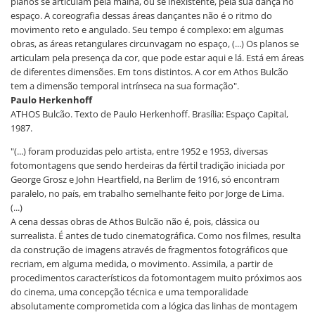
planos se articulam pela malha, ou se inexistente, pela sua dança no
espaço. A coreografia dessas áreas dançantes não é o ritmo do
movimento reto e angulado. Seu tempo é complexo: em algumas
obras, as áreas retangulares circunvagam no espaço, (...) Os planos se
articulam pela presença da cor, que pode estar aqui e lá. Está em áreas
de diferentes dimensões. Em tons distintos. A cor em Athos Bulcão
tem a dimensão temporal intrínseca na sua formação".
Paulo Herkenhoff
ATHOS Bulcão. Texto de Paulo Herkenhoff. Brasília: Espaço Capital,
1987.
"(...) foram produzidas pelo artista, entre 1952 e 1953, diversas
fotomontagens que sendo herdeiras da fértil tradição iniciada por
George Grosz e John Heartfield, na Berlim de 1916, só encontram
paralelo, no país, em trabalho semelhante feito por Jorge de Lima.
(...)
A cena dessas obras de Athos Bulcão não é, pois, clássica ou
surrealista. É antes de tudo cinematográfica. Como nos filmes, resulta
da construção de imagens através de fragmentos fotográficos que
recriam, em alguma medida, o movimento. Assimila, a partir de
procedimentos característicos da fotomontagem muito próximos aos
do cinema, uma concepção técnica e uma temporalidade
absolutamente comprometida com a lógica das linhas de montagem