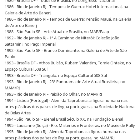
1986 - Brasília DF - Todos de Brasília, no Congresso Nacional
1986 - Rio de Janeiro RJ - Tempos de Guerra: Hotel Internacional, na
Galeria de Arte do Banerj
1986 - Rio de Janeiro RJ - Tempos de Guerra: Pensão Mauá, na Galeria
de Arte do Banerj
1988 - São Paulo SP - Arte Atual de Brasília, no MAB/Faap
1992 - Rio de Janeiro RJ - 1º A Caminho de Niterói: Coleção João
Sattamini, no Paço Imperial
1992 - São Paulo SP - Branco Dominante, na Galeria de Arte de São
Paulo
1993 - Brasília DF - Athos Bulcão, Rubem Valentim, Tomie Ohtake, no
Espaço Cultural 508 Sul
1993 - Brasília DF - Triângulo, no Espaço Cultural 508 Sul
1993 - Rio de Janeiro RJ - 23º Panorama de Arte Atual Brasileira, no
MAM/RJ
1993 - Rio de Janeiro RJ - Paixão do Olhar, no MAM/RJ
1994 - Lisboa (Portugal) - Além da Taprobana: a figura humana nas
artes plásticas dos países de língua portuguesa, na Sociedade Nacional
de Belas Artes
1994 - São Paulo SP - Bienal Brasil Século XX, na Fundação Bienal
1995 - Lausanne (Suiça) - Rio: Mistérios e Fronteiras, no Musée de Pully
1995 - Rio de Janeiro RJ - Além da Taprobana: a figura humana nas
artes plásticas dos países de língua portuguesa, no MAM/RJ