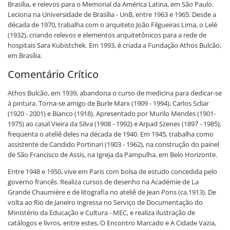
Brasília, e relevos para o Memorial da América Latina, em São Paulo.
Leciona na Universidade de Brasília - UnB, entre 1963 e 1965. Desde a
década de 1970, trabalha com o arquiteto João Filgueiras Lima, o Lelé
(1932), criando relevos e elementos arquitetônicos para a rede de
hospitais Sara Kubistchek. Em 1993, é criada a Fundação Athos Bulcão,
em Brasília.
Comentário Crítico
Athos Bulcão, em 1939, abandona o curso de medicina para dedicar-se
à pintura. Torna-se amigo de Burle Marx (1909 - 1994), Carlos Scliar
(1920 - 2001) e Bianco (1918). Apresentado por Murilo Mendes (1901-
1975) ao casal Vieira da Silva (1908 - 1992) e Arpad Szenes (1897 - 1985),
freqüenta o ateliê deles na década de 1940. Em 1945, trabalha como
assistente de Candido Portinari (1903 - 1962), na construção do painel
de São Francisco de Assis, na Igreja da Pampulha, em Belo Horizonte.
Entre 1948 e 1950, vive em Paris com bolsa de estudo concedida pelo
governo francês. Realiza cursos de desenho na Académie de La
Grande Chaumière e de litografia no ateliê de Jean Pons (ca.1913). De
volta ao Rio de Janeiro ingressa no Serviço de Documentação do
Ministério da Educação e Cultura - MEC, e realiza ilustração de
catálogos e livros, entre estes, O Encontro Marcado e A Cidade Vazia,