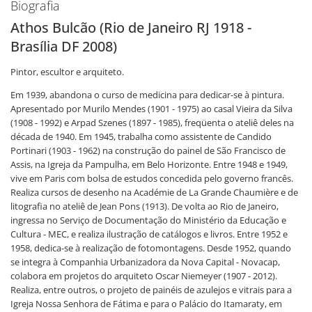
Biografia
Athos Bulcão (Rio de Janeiro RJ 1918 -
Brasília DF 2008)
Pintor, escultor e arquiteto.
Em 1939, abandona o curso de medicina para dedicar-se à pintura.
Apresentado por Murilo Mendes (1901 - 1975) ao casal Vieira da Silva
(1908 - 1992) e Arpad Szenes (1897 - 1985), freqüenta o ateliê deles na
década de 1940. Em 1945, trabalha como assistente de Candido
Portinari (1903 - 1962) na construção do painel de São Francisco de
Assis, na Igreja da Pampulha, em Belo Horizonte. Entre 1948 e 1949,
vive em Paris com bolsa de estudos concedida pelo governo francês.
Realiza cursos de desenho na Académie de La Grande Chaumière e de
litografia no ateliê de Jean Pons (1913). De volta ao Rio de Janeiro,
ingressa no Serviço de Documentação do Ministério da Educação e
Cultura - MEC, e realiza ilustração de catálogos e livros. Entre 1952 e
1958, dedica-se à realização de fotomontagens. Desde 1952, quando
se integra à Companhia Urbanizadora da Nova Capital - Novacap,
colabora em projetos do arquiteto Oscar Niemeyer (1907 - 2012).
Realiza, entre outros, o projeto de painéis de azulejos e vitrais para a
Igreja Nossa Senhora de Fátima e para o Palácio do Itamaraty, em