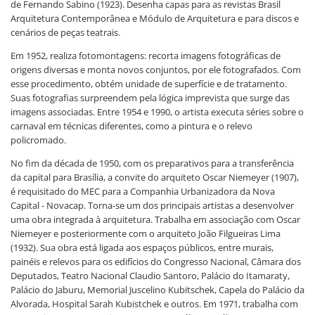
de Fernando Sabino (1923). Desenha capas para as revistas Brasil
Arquitetura Contemporânea e Módulo de Arquitetura e para discos e
cenários de peças teatrais.
Em 1952, realiza fotomontagens: recorta imagens fotográficas de
origens diversas e monta novos conjuntos, por ele fotografados. Com
esse procedimento, obtém unidade de superfície e de tratamento.
Suas fotografias surpreendem pela lógica imprevista que surge das
imagens associadas. Entre 1954 e 1990, o artista executa séries sobre o
carnaval em técnicas diferentes, como a pintura e o relevo
policromado.
No fim da década de 1950, com os preparativos para a transferência
da capital para Brasília, a convite do arquiteto Oscar Niemeyer (1907),
é requisitado do MEC para a Companhia Urbanizadora da Nova
Capital - Novacap. Torna-se um dos principais artistas a desenvolver
uma obra integrada à arquitetura. Trabalha em associação com Oscar
Niemeyer e posteriormente com o arquiteto João Filgueiras Lima
(1932). Sua obra está ligada aos espaços públicos, entre murais,
painéis e relevos para os edifícios do Congresso Nacional, Câmara dos
Deputados, Teatro Nacional Claudio Santoro, Palácio do Itamaraty,
Palácio do Jaburu, Memorial Juscelino Kubitschek, Capela do Palácio da
Alvorada, Hospital Sarah Kubistchek e outros. Em 1971, trabalha com