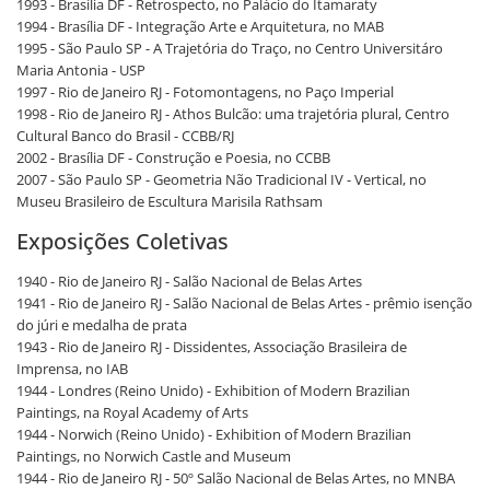
1993 - Brasília DF - Retrospecto, no Palácio do Itamaraty
1994 - Brasília DF - Integração Arte e Arquitetura, no MAB
1995 - São Paulo SP - A Trajetória do Traço, no Centro Universitáro
Maria Antonia - USP
1997 - Rio de Janeiro RJ - Fotomontagens, no Paço Imperial
1998 - Rio de Janeiro RJ - Athos Bulcão: uma trajetória plural, Centro
Cultural Banco do Brasil - CCBB/RJ
2002 - Brasília DF - Construção e Poesia, no CCBB
2007 - São Paulo SP - Geometria Não Tradicional IV - Vertical, no
Museu Brasileiro de Escultura Marisila Rathsam
Exposições Coletivas
1940 - Rio de Janeiro RJ - Salão Nacional de Belas Artes
1941 - Rio de Janeiro RJ - Salão Nacional de Belas Artes - prêmio isenção
do júri e medalha de prata
1943 - Rio de Janeiro RJ - Dissidentes, Associação Brasileira de
Imprensa, no IAB
1944 - Londres (Reino Unido) - Exhibition of Modern Brazilian
Paintings, na Royal Academy of Arts
1944 - Norwich (Reino Unido) - Exhibition of Modern Brazilian
Paintings, no Norwich Castle and Museum
1944 - Rio de Janeiro RJ - 50º Salão Nacional de Belas Artes, no MNBA