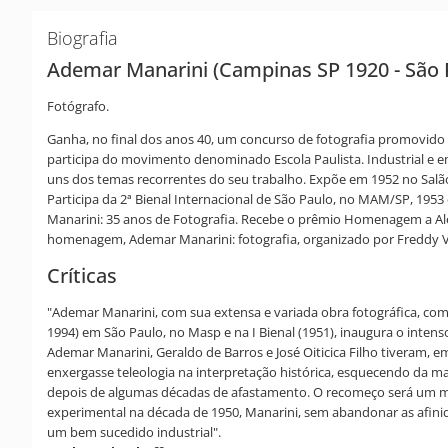
Biografia
Ademar Manarini (Campinas SP 1920 - São 
Fotógrafo.
Ganha, no final dos anos 40, um concurso de fotografia promovido
participa do movimento denominado Escola Paulista. Industrial e e
uns dos temas recorrentes do seu trabalho. Expõe em 1952 no Salã
Participa da 2ª Bienal Internacional de São Paulo, no MAM/SP, 1953
Manarini: 35 anos de Fotografia. Recebe o prêmio Homenagem a Aleja
homenagem, Ademar Manarini: fotografia, organizado por Freddy V
Críticas
"Ademar Manarini, com sua extensa e variada obra fotográfica, com s
1994) em São Paulo, no Masp e na I Bienal (1951), inaugura o inte
Ademar Manarini, Geraldo de Barros e José Oiticica Filho tiveram,
enxergasse teleologia na interpretação histórica, esquecendo da 
depois de algumas décadas de afastamento. O recomeço será um mar
experimental na década de 1950, Manarini, sem abandonar as afinid
um bem sucedido industrial".