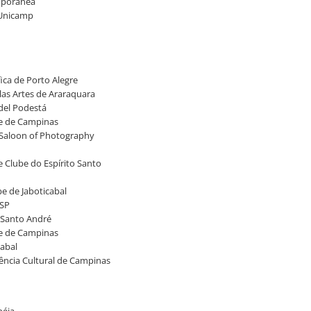
emporânea
 Unicamp
ica de Porto Alegre
elas Artes de Araraquara
 del Podestá
be de Campinas
 Saloon of Photography
ne Clube do Espírito Santo
be de Jaboticabal
/SP
e Santo André
be de Campinas
cabal
vência Cultural de Campinas