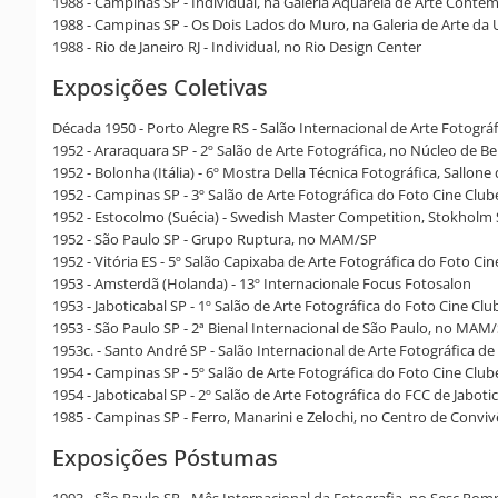
1988 - Campinas SP - Individual, na Galeria Aquarela de Arte Cont
1988 - Campinas SP - Os Dois Lados do Muro, na Galeria de Arte da
1988 - Rio de Janeiro RJ - Individual, no Rio Design Center
Exposições Coletivas
Década 1950 - Porto Alegre RS - Salão Internacional de Arte Fotográf
1952 - Araraquara SP - 2º Salão de Arte Fotográfica, no Núcleo de B
1952 - Bolonha (Itália) - 6º Mostra Della Técnica Fotográfica, Sallone
1952 - Campinas SP - 3º Salão de Arte Fotográfica do Foto Cine Clu
1952 - Estocolmo (Suécia) - Swedish Master Competition, Stokholm
1952 - São Paulo SP - Grupo Ruptura, no MAM/SP
1952 - Vitória ES - 5º Salão Capixaba de Arte Fotográfica do Foto Ci
1953 - Amsterdã (Holanda) - 13º Internacionale Focus Fotosalon
1953 - Jaboticabal SP - 1º Salão de Arte Fotográfica do Foto Cine Clu
1953 - São Paulo SP - 2ª Bienal Internacional de São Paulo, no MAM
1953c. - Santo André SP - Salão Internacional de Arte Fotográfica d
1954 - Campinas SP - 5º Salão de Arte Fotográfica do Foto Cine Clu
1954 - Jaboticabal SP - 2º Salão de Arte Fotográfica do FCC de Jaboti
1985 - Campinas SP - Ferro, Manarini e Zelochi, no Centro de Convi
Exposições Póstumas