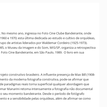
0. No mesmo ano, ingressa no Foto Cine Clube Bandeirante, onde
60 e 1970; esta última dedicada ao estudo e cultivo de orquídeas,
po de artistas liderados por Waldemar Cordeiro (1925-1973).
 1985, o Museu da Imagem e do Som, MIS/SP, organiza a retrospectiva
o Foto Cine Bandeirante, em São Paulo, 1989. O livro em sua
jeto construtivo brasileiro. A influente presença de Max Bill (1908-
imento da moderna fotografia construtiva, pode-se afirmar que
a de paradigmas reais torna superficial qualquer abordagem que
Ademar Manarini retoma intensamente a fotografia não documental
 no seu momento bandeirante. Desde o período de fotógrafo
ento e a sensibilidade pelas orquídeas, além de afirmar-se como