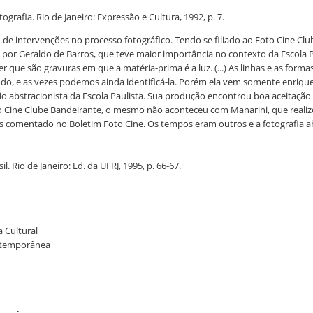
afia. Rio de Janeiro: Expressão e Cultura, 1992, p. 7.
 intervenções no processo fotográfico. Tendo se filiado ao Foto Cine Clu
ada por Geraldo de Barros, que teve maior importância no contexto da Escola P
r que são gravuras em que a matéria-prima é a luz. (...) As linhas e as fo
todo, e as vezes podemos ainda identificá-la. Porém ela vem somente enrique
io abstracionista da Escola Paulista. Sua produção encontrou boa aceitação
 Foto Cine Clube Bandeirante, o mesmo não aconteceu com Manarini, que re
es comentado no Boletim Foto Cine. Os tempos eram outros e a fotografia a
Rio de Janeiro: Ed. da UFRJ, 1995, p. 66-67.
a Cultural
ontemporânea