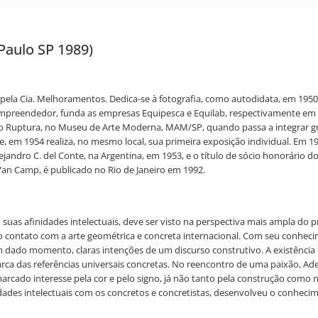
Paulo SP 1989)
 pela Cia. Melhoramentos. Dedica-se à fotografia, como autodidata, em 195
mpreendedor, funda as empresas Equipesca e Equilab, respectivamente em 19
o Ruptura, no Museu de Arte Moderna, MAM/SP, quando passa a integrar gru
 e, em 1954 realiza, no mesmo local, sua primeira exposição individual. Em
ndro C. del Conte, na Argentina, em 1953, e o título de sócio honorário d
an Camp, é publicado no Rio de Janeiro em 1992.
uas afinidades intelectuais, deve ser visto na perspectiva mais ampla do pro
nso contato com a arte geométrica e concreta internacional. Com seu conhec
 em dado momento, claras intenções de um discurso construtivo. A existênci
marca das referências universais concretas. No reencontro de uma paixão, 
cado interesse pela cor e pelo signo, já não tanto pela construção como
ades intelectuais com os concretos e concretistas, desenvolveu o conhecim