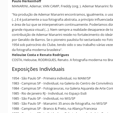
Paulo Herkenhoff
MANARINI, Ademar, VAN CAMP, Freddy (org. ). Ademar Manarini: fotogr
"Na produção de Ademar Manarini encontramos, igualmente, o uso de
(...) E é justamente a sua fotografia abstrata, a princípio influenci
e área de luz que se interpenetram continuamente. Poderíamos dize
grande riqueza visual (...). Nem sempre a realidade desaparece de 
contribuição de Ademar Manarini reside no fortalecimento do ideár
por Geraldo de Barros. Se o pioneiro paulista foi sectarizado no
1954 sob patrocínio do Clube, tendo sido o seu trabalho várias vez
da fotografia moderna brasileira".
Helouise Costa e Renato Rodrigues
COSTA, Helouise, RODRIGUES, Renato. A fotografia moderna no Brasil. 
Exposições Individuais
1954 - São Paulo SP - Primeira individual, no MAM/SP
1983 - Campinas SP - Individual, na Galeria do Centro de Convivênci
1984 - Campinas SP - Fotogravuras, na Galeria Aquarela de Arte C
1985 - Rio de Janeiro RJ - Individual, no Espaço Esdi
1985 - São Paulo SP - Individual, no MIS/SP
1985 - São Paulo SP - Manarini: 35 anos de fotografia, no MIS/SP
1988 - Campinas SP - Branco & Preto, na Aliança Francesa