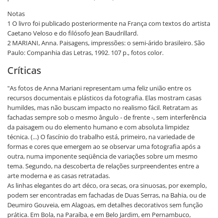
Notas
1 O livro foi publicado posteriormente na França com textos do artista
Caetano Veloso e do filósofo Jean Baudrillard.
2 MARIANI, Anna. Paisagens, impressões: o semi-árido brasileiro. São
Paulo: Companhia das Letras, 1992. 107 p., fotos color.
Críticas
"As fotos de Anna Mariani representam uma feliz união entre os
recursos documentais e plásticos da fotografia. Elas mostram casas
humildes, mas não buscam impacto no realismo fácil. Retratam as
fachadas sempre sob o mesmo ângulo - de frente -, sem interferência
da paisagem ou do elemento humano e com absoluta limpidez
técnica. (...) O fascínio do trabalho está, primeiro, na variedade de
formas e cores que emergem ao se observar uma fotografia após a
outra, numa imponente seqüência de variações sobre um mesmo
tema. Segundo, na descoberta de relações surpreendentes entre a
arte moderna e as casas retratadas.
As linhas elegantes do art déco, ora secas, ora sinuosas, por exemplo,
podem ser encontradas em fachadas de Duas Serras, na Bahia, ou de
Deumiro Gouveia, em Alagoas, em detalhes decorativos sem função
prática. Em Bola, na Paraíba, e em Belo Jardim, em Pernambuco,