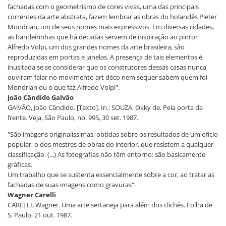
fachadas com o geometrismo de cores vivas, uma das principais
correntes da arte abstrata, fazem lembrar as obras do holandês Pieter
Mondrian, um de seus nomes mais expressivos. Em diversas cidades,
as bandeirinhas que há décadas servem de inspiração ao pintor
Alfredo Volpi, um dos grandes nomes da arte brasileira, são
reproduzidas em portas e janelas. A presença de tais elementos é
inusitada se se considerar que os construtores dessas casas nunca
ouviram falar no movimento art déco nem sequer sabem quem foi
Mondrian ou o que faz Alfredo Volpi".
João Cândido Galvão
GAlVÂO, João Cândido. [Texto]. In.: SOUZA, Okky de. Pela porta da
frente. Veja, São Paulo, no. 995, 30 set. 1987.
"São imagens originalíssimas, obtidas sobre os resultados de um ofício
popular, o dos mestres de obras do interior, que resistem a qualquer
classificação. (...) As fotografias não têm entorno: são basicamente
gráficas.
Um trabalho que se sustenta essencialmente sobre a cor, ao tratar as
fachadas de suas imagens como gravuras".
Wagner Carelli
CARELLI, Wagner. Uma arte sertaneja para além dos clichês. Folha de
S. Paulo, 21 out. 1987.