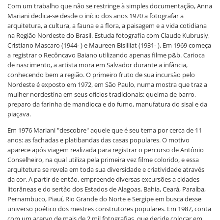
Com um trabalho que não se restringe à simples documentação, Anna
Mariani dedica-se desde o início dos anos 1970 a fotografar a
arquitetura, a cultura, a fauna e a flora, a paisagem e a vida cotidiana
na Região Nordeste do Brasil. Estuda fotografia com Claude Kubrusly,
Cristiano Mascaro (1944- ) e Maureen Bisilliat (1931- ). Em 1969 começa
a registrar o Recôncavo Baiano utilizando apenas filme p&b. Carioca
de nascimento, a artista mora em Salvador durante a infância,
conhecendo bem a região. O primeiro fruto de sua incursão pelo
Nordeste é exposto em 1972, em São Paulo, numa mostra que traz a
mulher nordestina em seus ofícios tradicionais: queima de barro,
preparo da farinha de mandioca e do fumo, manufatura do sisal e da
piaçava.
Em 1976 Mariani "descobre" aquele que é seu tema por cerca de 11
anos: as fachadas e platibandas das casas populares. O motivo
aparece após viagem realizada para registrar o percurso de Antônio
Conselheiro, na qual utiliza pela primeira vez filme colorido, e essa
arquitetura se revela em toda sua diversidade e criatividade através
da cor. A partir de então, empreende diversas excursões a cidades
litorâneas e do sertão dos Estados de Alagoas, Bahia, Ceará, Paraíba,
Pernambuco, Piauí, Rio Grande do Norte e Sergipe em busca desse
universo poético dos mestres construtores populares. Em 1987, conta
com um acervo de mais de 2 mil fotografias, que decide colocar em