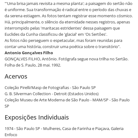
"'Uma brisa jamais revisita a mesma planta'; a paisagem do sertão não
é uniforme. Sua transformação é radical entre o período das chuvas e
da serena estiagem. As fotos tentam registrar esse momento cósmico.
Há, principalmente, o silêncio da eternidade nesses registros, apenas
interrompido pelas 'maritacas estridentes' dessa paisagem que
Euclides da Cunha classificou de 'glacial' em 'Os Sertões'.
As fotos não perseguem o espetacular, mas foram reunidas para
contar uma história, construir uma poética sobre o transitório".
Antonio Gonçalves Filho
GONÇALVES FILHO, Antônio. Fotógrafa segue nova trilha no Sertão.
Folha de S. Paulo, 28 mai. 1992.
Acervos
Coleção Pirelli/Masp de Fotografias - São Paulo SP
G. B. Silverman Collection - Detroit (Estados Unidos)
Coleção Museu de Arte Moderna de São Paulo - MAM/SP - São Paulo
SP
Exposições Individuais
1974 - São Paulo SP - Mulheres, Casa de Farinha e Piaçava, Galeria
Enfoco