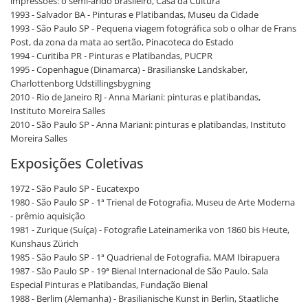
impressões: o semi-árido brasileiro, Casa da Cultura
1993 - Salvador BA - Pinturas e Platibandas, Museu da Cidade
1993 - São Paulo SP - Pequena viagem fotográfica sob o olhar de Frans
Post, da zona da mata ao sertão, Pinacoteca do Estado
1994 - Curitiba PR - Pinturas e Platibandas, PUCPR
1995 - Copenhague (Dinamarca) - Brasilianske Landskaber,
Charlottenborg Udstillingsbygning
2010 - Rio de Janeiro RJ - Anna Mariani: pinturas e platibandas,
Instituto Moreira Salles
2010 - São Paulo SP - Anna Mariani: pinturas e platibandas, Instituto
Moreira Salles
Exposições Coletivas
1972 - São Paulo SP - Eucatexpo
1980 - São Paulo SP - 1ª Trienal de Fotografia, Museu de Arte Moderna
- prêmio aquisição
1981 - Zurique (Suíça) - Fotografie Lateinamerika von 1860 bis Heute,
Kunshaus Zürich
1985 - São Paulo SP - 1ª Quadrienal de Fotografia, MAM Ibirapuera
1987 - São Paulo SP - 19ª Bienal Internacional de São Paulo. Sala
Especial Pinturas e Platibandas, Fundação Bienal
1988 - Berlim (Alemanha) - Brasilianische Kunst in Berlin, Staatliche