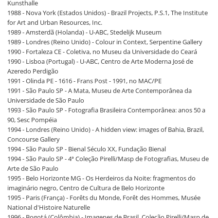
Kunsthalle
1988 - Nova York (Estados Unidos) - Brazil Projects, P.S.1, The Institute
for Art and Urban Resources, Inc.
1989 - Amsterdã (Holanda) - U-ABC, Stedelijk Museum
1989 - Londres (Reino Unido) - Colour in Context, Serpentine Gallery
1990 - Fortaleza CE - Coletiva, no Museu da Universidade do Ceará
1990 - Lisboa (Portugal) - U-ABC, Centro de Arte Moderna José de
Azeredo Perdigão
1991 - Olinda PE - 1616 - Frans Post - 1991, no MAC/PE
1991 - São Paulo SP - A Mata, Museu de Arte Contemporânea da
Universidade de São Paulo
1993 - São Paulo SP - Fotografia Brasileira Contemporânea: anos 50 a
90, Sesc Pompéia
1994 - Londres (Reino Unido) - A hidden view: images of Bahia, Brazil,
Concourse Gallery
1994 - São Paulo SP - Bienal Século XX, Fundação Bienal
1994 - São Paulo SP - 4ª Coleção Pirelli/Masp de Fotografias, Museu de
Arte de São Paulo
1995 - Belo Horizonte MG - Os Herdeiros da Noite: fragmentos do
imaginário negro, Centro de Cultura de Belo Horizonte
1995 - Paris (França) - Forêts du Monde, Forêt des Hommes, Musée
National d'Histoire Naturelle
1996 - Bogotá (Colômbia) - Imagenes de Brasil. Coleção Pirelli/Masp de