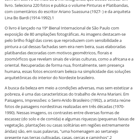
livro. Seleciona 220 fotos e publica o volume Pinturas e Platibandas,
com comentários do escritor Ariano Suassuna (1927- ) e da arquiteta
Lina Bo Bardi (1914-1992).1
O livro é lançado na 19ª Bienal Internacional de São Paulo com
exposição de 80 ampliações fotográficas. As imagens destacam-se
pelo brilho frágil das cores que reproduzem com sensibilidade a
pintura a cal dessas fachadas sem eira nem beira, suas elaboradas
platibandas decoradas com motivos geométricos, florais e
zoomórficos que revelam sinais de várias culturas, como a africana e a
oriental. Recuperadas de forma nua, frontalmente, sem presença
humana, essas fotos encontram beleza na simplicidade das soluções
arquitetônicas do interior do Nordeste brasileiro.
A busca da beleza em meio a condições adversas, mas sem estetizar a
pobreza, é uma das características do trabalho de Anna Mariani. Em
Paisagens, Impressões: o Semi-Arido Brasileiro (1992), a artista reúne
fotos de paisagens nordestinas realizadas em três décadas (1970-
1990). Nessas imagens, os contrastes entre diversas formas de
escassez (do solo e de comida) e algumas riquezas (pequenas faixas de
vegetação, plantações ou casas solitárias em regiões extremamente
áridas) são, em suas palavras, "uma homenagem ao sertanejo
presente nas terras cultivadas, casas, cercas e caminhos".2