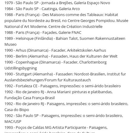
1979 - São Paulo SP - Jornada a Brejões, Galeria Espaço Novo
1984 - São Paulo SP - Caatinga, Galeria Arco
1988 - Paris (França) - Des Maisons comme des Tableaux: Habitat
populaire du Nordeste au Bresil, no Centre Georges Pompidou. Musée
National d´Art Moderne. Centre de Création Industrielle
1988 - Paris (França) - Façades, Galerie FNAC
1989 - Helsinque (Finlândia) - Bahian Talot, Suomen Rakennustaiteen
Museo
1990 - Arhus (Dinamarca) - Facader, Arkitektskolen Aarhus
1990 - Berlim (Alemanha) - Fassaden, Haus der Kulturen der Welt
1990 - Copenhague (Dinamarca) - Facader, Charlottenborg
Udstillingsbygning
1990 - Stuttgart (Alemanha) - Fassaden: Nordost-Brasilien, Institut fur
Auslandsbeziehungen/Forum fur Kulturaustauch
1992 - Fortaleza CE - Paisagens, impressões: o semi-árido brasileiro
1992 - Rio de Janeiro RJ - Anna Mariani: pinturas e platibandas,
Fundação Casa França-Brasil
1992 - Rio de Janeiro RJ - Paisagens, impressões: o semi-árido brasileiro,
Casa do Bispo
1992 - São Paulo SP - Paisagens, impressões: o semi-árido brasileiro,
MAC/USP
1993 - Poços de Caldas MG Artista Participante - Paisagens,