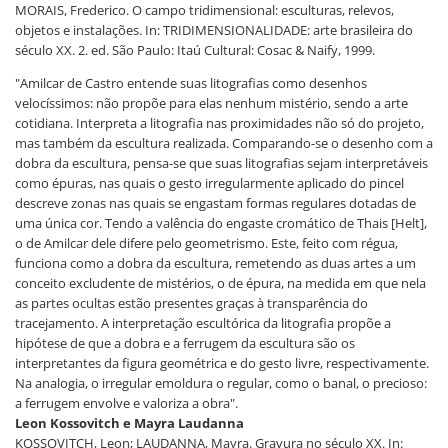
MORAIS, Frederico. O campo tridimensional: esculturas, relevos,
objetos e instalações. In: TRIDIMENSIONALIDADE: arte brasileira do
século XX. 2. ed. São Paulo: Itaú Cultural: Cosac & Naify, 1999.
"Amilcar de Castro entende suas litografias como desenhos
velocíssimos: não propõe para elas nenhum mistério, sendo a arte
cotidiana. Interpreta a litografia nas proximidades não só do projeto,
mas também da escultura realizada. Comparando-se o desenho com a
dobra da escultura, pensa-se que suas litografias sejam interpretáveis
como épuras, nas quais o gesto irregularmente aplicado do pincel
descreve zonas nas quais se engastam formas regulares dotadas de
uma única cor. Tendo a valência do engaste cromático de Thais [Helt],
o de Amilcar dele difere pelo geometrismo. Este, feito com régua,
funciona como a dobra da escultura, remetendo as duas artes a um
conceito excludente de mistérios, o de épura, na medida em que nela
as partes ocultas estão presentes graças à transparência do
tracejamento. A interpretação escultórica da litografia propõe a
hipótese de que a dobra e a ferrugem da escultura são os
interpretantes da figura geométrica e do gesto livre, respectivamente.
Na analogia, o irregular emoldura o regular, como o banal, o precioso:
a ferrugem envolve e valoriza a obra".
Leon Kossovitch e Mayra Laudanna
KOSSOVITCH, Leon; LAUDANNA, Mayra. Gravura no século XX. In: