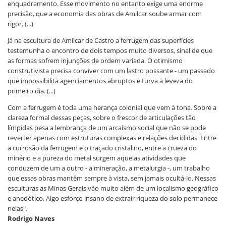
enquadramento. Esse movimento no entanto exige uma enorme
precisão, que a economia das obras de Amilcar soube armar com
rigor. (...)
Já na escultura de Amilcar de Castro a ferrugem das superfícies
testemunha o encontro de dois tempos muito diversos, sinal de que
as formas sofrem injunções de ordem variada. O otimismo
construtivista precisa conviver com um lastro possante - um passado
que impossibilita agenciamentos abruptos e turva a leveza do
primeiro dia. (...)
Com a ferrugem é toda uma herança colonial que vem à tona. Sobre a
clareza formal dessas peças, sobre o frescor de articulações tão
límpidas pesa a lembrança de um arcaísmo social que não se pode
reverter apenas com estruturas complexas e relações decididas. Entre
a corrosão da ferrugem e o traçado cristalino, entre a crueza do
minério e a pureza do metal surgem aquelas atividades que
conduzem de um a outro - a mineração, a metalurgia -, um trabalho
que essas obras mantêm sempre à vista, sem jamais ocultá-lo. Nessas
esculturas as Minas Gerais vão muito além de um localismo geográfico
e anedótico. Algo esforço insano de extrair riqueza do solo permanece
nelas".
Rodrigo Naves