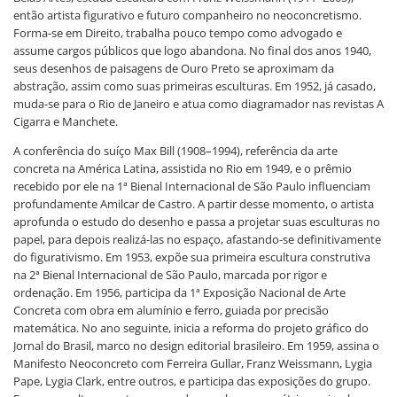
então artista figurativo e futuro companheiro no neoconcretismo.
Forma-se em Direito, trabalha pouco tempo como advogado e
assume cargos públicos que logo abandona. No final dos anos 1940,
seus desenhos de paisagens de Ouro Preto se aproximam da
abstração, assim como suas primeiras esculturas. Em 1952, já casado,
muda-se para o Rio de Janeiro e atua como diagramador nas revistas A
Cigarra e Manchete.
A conferência do suíço Max Bill (1908–1994), referência da arte
concreta na América Latina, assistida no Rio em 1949, e o prêmio
recebido por ele na 1ª Bienal Internacional de São Paulo influenciam
profundamente Amilcar de Castro. A partir desse momento, o artista
aprofunda o estudo do desenho e passa a projetar suas esculturas no
papel, para depois realizá-las no espaço, afastando-se definitivamente
do figurativismo. Em 1953, expõe sua primeira escultura construtiva
na 2ª Bienal Internacional de São Paulo, marcada por rigor e
ordenação. Em 1956, participa da 1ª Exposição Nacional de Arte
Concreta com obra em alumínio e ferro, guiada por precisão
matemática. No ano seguinte, inicia a reforma do projeto gráfico do
Jornal do Brasil, marco no design editorial brasileiro. Em 1959, assina o
Manifesto Neoconcreto com Ferreira Gullar, Franz Weissmann, Lygia
Pape, Lygia Clark, entre outros, e participa das exposições do grupo.