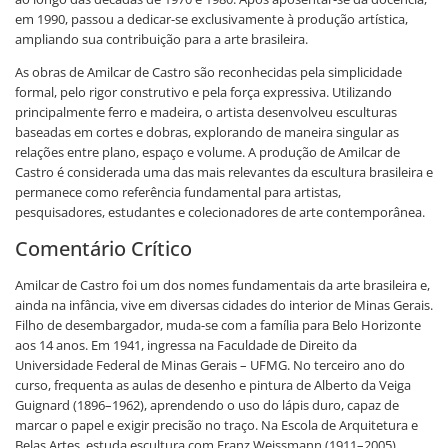
em 1990, passou a dedicar-se exclusivamente à produção artística,
ampliando sua contribuição para a arte brasileira.
As obras de Amilcar de Castro são reconhecidas pela simplicidade
formal, pelo rigor construtivo e pela força expressiva. Utilizando
principalmente ferro e madeira, o artista desenvolveu esculturas
baseadas em cortes e dobras, explorando de maneira singular as
relações entre plano, espaço e volume. A produção de Amilcar de
Castro é considerada uma das mais relevantes da escultura brasileira e
permanece como referência fundamental para artistas,
pesquisadores, estudantes e colecionadores de arte contemporânea.
Comentário Crítico
Amilcar de Castro foi um dos nomes fundamentais da arte brasileira e,
ainda na infância, vive em diversas cidades do interior de Minas Gerais.
Filho de desembargador, muda-se com a família para Belo Horizonte
aos 14 anos. Em 1941, ingressa na Faculdade de Direito da
Universidade Federal de Minas Gerais – UFMG. No terceiro ano do
curso, frequenta as aulas de desenho e pintura de Alberto da Veiga
Guignard (1896–1962), aprendendo o uso do lápis duro, capaz de
marcar o papel e exigir precisão no traço. Na Escola de Arquitetura e
Belas Artes, estuda escultura com Franz Weissmann (1911–2005),