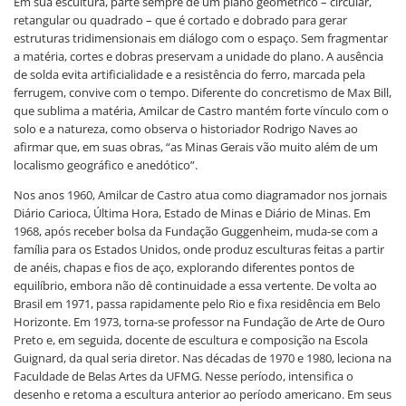
Em sua escultura, parte sempre de um plano geométrico – circular,
retangular ou quadrado – que é cortado e dobrado para gerar
estruturas tridimensionais em diálogo com o espaço. Sem fragmentar
a matéria, cortes e dobras preservam a unidade do plano. A ausência
de solda evita artificialidade e a resistência do ferro, marcada pela
ferrugem, convive com o tempo. Diferente do concretismo de Max Bill,
que sublima a matéria, Amilcar de Castro mantém forte vínculo com o
solo e a natureza, como observa o historiador Rodrigo Naves ao
afirmar que, em suas obras, “as Minas Gerais vão muito além de um
localismo geográfico e anedótico”.
Nos anos 1960, Amilcar de Castro atua como diagramador nos jornais
Diário Carioca, Última Hora, Estado de Minas e Diário de Minas. Em
1968, após receber bolsa da Fundação Guggenheim, muda-se com a
família para os Estados Unidos, onde produz esculturas feitas a partir
de anéis, chapas e fios de aço, explorando diferentes pontos de
equilíbrio, embora não dê continuidade a essa vertente. De volta ao
Brasil em 1971, passa rapidamente pelo Rio e fixa residência em Belo
Horizonte. Em 1973, torna-se professor na Fundação de Arte de Ouro
Preto e, em seguida, docente de escultura e composição na Escola
Guignard, da qual seria diretor. Nas décadas de 1970 e 1980, leciona na
Faculdade de Belas Artes da UFMG. Nesse período, intensifica o
desenho e retoma a escultura anterior ao período americano. Em seus