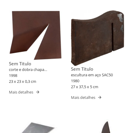
Sem Titulo
Sem Título
corte e dobra chapa
escultura em aço SAC50
quadrada
1998
1980
23 x 23 x 0,3 cm
27 x 37,5 x 5 cm
Mais detalhes
Mais detalhes