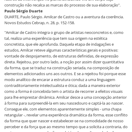
construção não recalca as marcas do processo de sua elaboração".
Paulo Sérgio Duarte
DUARTE, Paulo Sérgio. Amilcar de Castro ou a aventura da coerência.
Novos Estudos Cebrap, n. 28, p. 152-158.
"Amilcar de Castro integra o grupo de artistas neoconcretos e, como
tal, realiza uma experiência que tem sua origem na estética
concretista, que ele aprofunda. Daquela etapa de indagações e
estudos, Amilcar reteve algumas características gerais e positivas:
vontade de despojamento, de estruturas definidas, de expressão
direta. Rejeitou, por outro lado, a noção por assim dizer quantitativa
da forma, que se traduz na construção seriada, na composição de
elementos adicionados uns aos outros. E se a rejeitou foi porque esse
modo analítico de encarar a estrutura conduz a uma linguagem
contraditoriamente intelectualista e ótica; dada a maneira exterior
como a forma é concebida tem o artista de recorrer a efeitos visuais
para lhe emprestar dinâmica. Amilcar desce a uma concepção anterior
à forma para surpreendê-la em seu nascedouro e captá-la ao nascer.
Consegue ele, com elementos aparentemente simples - uma chapa
retangular -, revelar uma experiência dramática da forma, esse conflito
da forma que quer nascer e estabelecer-se na comodidade de nosso
perceber e da força que ao mesmo tempo que a solicita a contraria, do