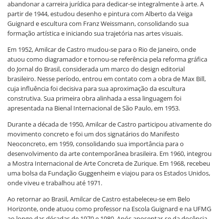
abandonar a carreira jurídica para dedicar-se integralmente à arte. A
partir de 1944, estudou desenho e pintura com Alberto da Veiga
Guignard e escultura com Franz Weissmann, consolidando sua
formação artística e iniciando sua trajetória nas artes visuais.
Em 1952, Amilcar de Castro mudou-se para o Rio de Janeiro, onde
atuou como diagramador e tornou-se referência pela reforma gráfica
do Jornal do Brasil, considerada um marco do design editorial
brasileiro. Nesse período, entrou em contato com a obra de Max Bill,
cuja influência foi decisiva para sua aproximação da escultura
construtiva. Sua primeira obra alinhada a essa linguagem foi
apresentada na Bienal Internacional de São Paulo, em 1953.
Durante a década de 1950, Amilcar de Castro participou ativamente do
movimento concreto e foi um dos signatários do Manifesto
Neoconcreto, em 1959, consolidando sua importância para o
desenvolvimento da arte contemporânea brasileira. Em 1960, integrou
a Mostra Internacional de Arte Concreta de Zurique. Em 1968, recebeu
uma bolsa da Fundação Guggenheim e viajou para os Estados Unidos,
onde viveu e trabalhou até 1971.
Ao retornar ao Brasil, Amilcar de Castro estabeleceu-se em Belo
Horizonte, onde atuou como professor na Escola Guignard e na UFMG
ao longo das décadas de 1970 e 1980. Após aposentar-se da docência,