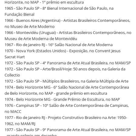
Horizonte, no MAP - 1º prêmio em escultura
1965 - São Paulo SP - 8ª Bienal Internacional de São Paulo, na
Fundação Bienal
1966 - Buenos Aires (Argentina) - Artistas Brasileiros Contemporâneos,
no Museo de Arte Moderno
1966 - Montevidéu (Uruguai) - Artistas Brasileiros Contemporâneos, no
Museu de Arte Moderna de Montevidéu
1967 - Rio de Janeiro RJ - 16º Salão Nacional de Arte Moderna
1970 - Nova York (Estados Unidos) - Exposição, no Convent Jesus
Sacrat Hart
1972 - São Paulo SP - 4º Panorama de Arte Atual Brasileira, no MAM/SP
1972 - São Paulo SP - Arte/Brasil/Hoje: 50 anos depois, na Galeria da
Collectio
1972 - São Paulo SP - Múltiplos Brasileiros, na Galeria Múltipla de Arte
1974 - Belo Horizonte MG - 6º Salão Nacional de Arte Contemporânea
de Belo Horizonte, no MAP - grande prêmio em escultura
1974 - Belo Horizonte MG - Grande Prêmio de Escultura, no MAP
1976 - Campinas SP - 10º Salão de Arte Contemporânea de Campinas,
no MACC
1977 - Rio de Janeiro RJ - Projeto Construtivo Brasileiro na Arte: 1950-
1962, no MAM/RJ
1977 - São Paulo SP - 9º Panorama de Arte Atual Brasileira, no MAM/SP
- grande prêmio em desenho