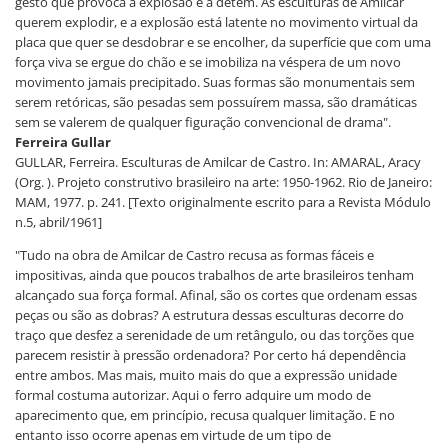
gesto que provoca a explosão e a detém. As esculturas de Amilcar
querem explodir, e a explosão está latente no movimento virtual da
placa que quer se desdobrar e se encolher, da superfície que com uma
força viva se ergue do chão e se imobiliza na véspera de um novo
movimento jamais precipitado. Suas formas são monumentais sem
serem retóricas, são pesadas sem possuírem massa, são dramáticas
sem se valerem de qualquer figuração convencional de drama".
Ferreira Gullar
GULLAR, Ferreira. Esculturas de Amilcar de Castro. In: AMARAL, Aracy
(Org. ). Projeto construtivo brasileiro na arte: 1950-1962. Rio de Janeiro:
MAM, 1977. p. 241. [Texto originalmente escrito para a Revista Módulo
n.5, abril/1961]
"Tudo na obra de Amilcar de Castro recusa as formas fáceis e
impositivas, ainda que poucos trabalhos de arte brasileiros tenham
alcançado sua força formal. Afinal, são os cortes que ordenam essas
peças ou são as dobras? A estrutura dessas esculturas decorre do
traço que desfez a serenidade de um retângulo, ou das torções que
parecem resistir à pressão ordenadora? Por certo há dependência
entre ambos. Mas mais, muito mais do que a expressão unidade
formal costuma autorizar. Aqui o ferro adquire um modo de
aparecimento que, em princípio, recusa qualquer limitação. E no
entanto isso ocorre apenas em virtude de um tipo de