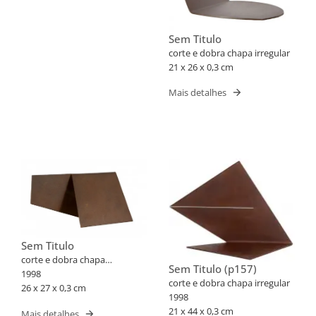
Sem Titulo
corte e dobra chapa irregular
21 x 26 x 0,3 cm
Mais detalhes
Sem Titulo
corte e dobra chapa
Sem Titulo (p157)
quadadra
1998
corte e dobra chapa irregular
26 x 27 x 0,3 cm
1998
21 x 44 x 0,3 cm
Mais detalhes