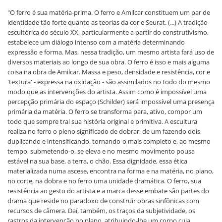
"O ferro é sua matéria-prima. O ferro e Amilcar constituem um par de
identidade tão forte quanto as teorias da cor e Seurat. (...) A tradição
escultórica do século XX, particularmente a partir do construtivismo,
estabelece um diálogo intenso com a matéria determinando
expressão e forma. Mas, nessa tradição, um mesmo artista fará uso de
diversos materiais ao longo de sua obra. O ferro é isso e mais alguma
coisa na obra de Amilcar. Massa e peso, densidade e resistência, cor e
'textura' - expressa na oxidação - são assimilados no todo do mesmo
modo que as intervenções do artista. Assim como é impossível uma
percepção primária do espaço (Schilder) será impossível uma presença
primária da matéria. O ferro se transforma para, ativo, compor um
todo que sempre trai sua história original e primitiva. A escultura
realiza no ferro o pleno significado de dobrar, de um fazendo dois,
duplicando e intensificando, tornando-o mais completo e, ao mesmo
tempo, submetendo-o, se eleva e no mesmo movimento pousa
estável na sua base, a terra, o chão. Essa dignidade, essa ética
materializada numa ascese, encontra na forma e na matéria, no plano,
no corte, na dobra e no ferro uma unidade dramática. O ferro, sua
resistência ao gesto do artista e a marca desse embate são partes do
drama que reside no paradoxo de construir obras sinfônicas com
recursos de câmera. Daí, também, os traços da subjetividade, os
rastros da intervenção no plano, atribuindo-lhe um corpo cuja