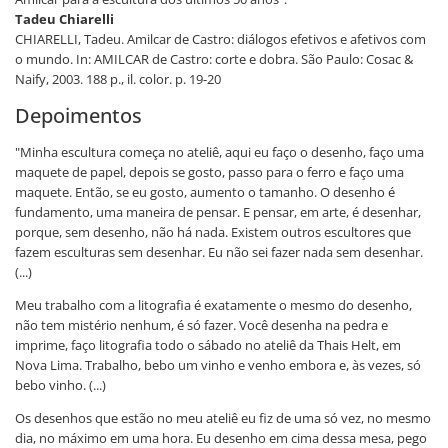
Tadeu Chiarelli
CHIARELLI, Tadeu. Amilcar de Castro: diálogos efetivos e afetivos com
o mundo. In: AMILCAR de Castro: corte e dobra. São Paulo: Cosac &
Naify, 2003. 188 p., il. color. p. 19-20
Depoimentos
"Minha escultura começa no ateliê, aqui eu faço o desenho, faço uma
maquete de papel, depois se gosto, passo para o ferro e faço uma
maquete. Então, se eu gosto, aumento o tamanho. O desenho é
fundamento, uma maneira de pensar. E pensar, em arte, é desenhar,
porque, sem desenho, não há nada. Existem outros escultores que
fazem esculturas sem desenhar. Eu não sei fazer nada sem desenhar.
(...)
Meu trabalho com a litografia é exatamente o mesmo do desenho,
não tem mistério nenhum, é só fazer. Você desenha na pedra e
imprime, faço litografia todo o sábado no ateliê da Thais Helt, em
Nova Lima. Trabalho, bebo um vinho e venho embora e, às vezes, só
bebo vinho. (...)
Os desenhos que estão no meu ateliê eu fiz de uma só vez, no mesmo
dia, no máximo em uma hora. Eu desenho em cima dessa mesa, pego