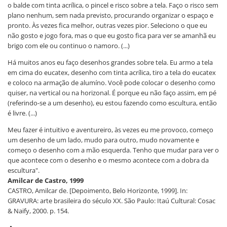
o balde com tinta acrílica, o pincel e risco sobre a tela. Faço o risco sem
plano nenhum, sem nada previsto, procurando organizar o espaço e
pronto. Às vezes fica melhor, outras vezes pior. Seleciono o que eu
não gosto e jogo fora, mas o que eu gosto fica para ver se amanhã eu
brigo com ele ou continuo o namoro. (...)
Há muitos anos eu faço desenhos grandes sobre tela. Eu armo a tela
em cima do eucatex, desenho com tinta acrílica, tiro a tela do eucatex
e coloco na armação de alumíno. Você pode colocar o desenho como
quiser, na vertical ou na horizonal. É porque eu não faço assim, em pé
(referindo-se a um desenho), eu estou fazendo como escultura, então
é livre. (...)
Meu fazer é intuitivo e aventureiro, às vezes eu me provoco, começo
um desenho de um lado, mudo para outro, mudo novamente e
começo o desenho com a mão esquerda. Tenho que mudar para ver o
que acontece com o desenho e o mesmo acontece com a dobra da
escultura".
Amilcar de Castro, 1999
CASTRO, Amilcar de. [Depoimento, Belo Horizonte, 1999]. In:
GRAVURA: arte brasileira do século XX. São Paulo: Itaú Cultural: Cosac
& Naify, 2000. p. 154.