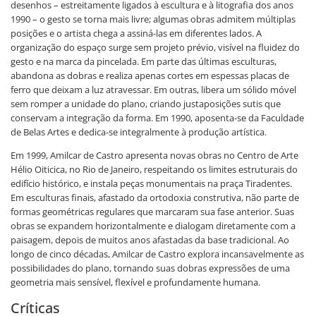
desenhos – estreitamente ligados à escultura e à litografia dos anos
1990 – o gesto se torna mais livre; algumas obras admitem múltiplas
posições e o artista chega a assiná-las em diferentes lados. A
organização do espaço surge sem projeto prévio, visível na fluidez do
gesto e na marca da pincelada. Em parte das últimas esculturas,
abandona as dobras e realiza apenas cortes em espessas placas de
ferro que deixam a luz atravessar. Em outras, libera um sólido móvel
sem romper a unidade do plano, criando justaposições sutis que
conservam a integração da forma. Em 1990, aposenta-se da Faculdade
de Belas Artes e dedica-se integralmente à produção artística.
Em 1999, Amilcar de Castro apresenta novas obras no Centro de Arte
Hélio Oiticica, no Rio de Janeiro, respeitando os limites estruturais do
edifício histórico, e instala peças monumentais na praça Tiradentes.
Em esculturas finais, afastado da ortodoxia construtiva, não parte de
formas geométricas regulares que marcaram sua fase anterior. Suas
obras se expandem horizontalmente e dialogam diretamente com a
paisagem, depois de muitos anos afastadas da base tradicional. Ao
longo de cinco décadas, Amilcar de Castro explora incansavelmente as
possibilidades do plano, tornando suas dobras expressões de uma
geometria mais sensível, flexível e profundamente humana.
Críticas