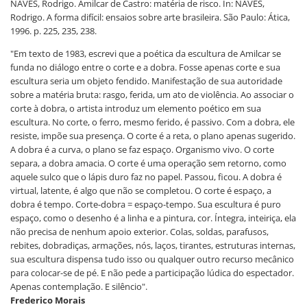
NAVES, Rodrigo. Amilcar de Castro: matéria de risco. In: NAVES,
Rodrigo. A forma difícil: ensaios sobre arte brasileira. São Paulo: Ática,
1996. p. 225, 235, 238.
"Em texto de 1983, escrevi que a poética da escultura de Amilcar se
funda no diálogo entre o corte e a dobra. Fosse apenas corte e sua
escultura seria um objeto fendido. Manifestação de sua autoridade
sobre a matéria bruta: rasgo, ferida, um ato de violência. Ao associar o
corte à dobra, o artista introduz um elemento poético em sua
escultura. No corte, o ferro, mesmo ferido, é passivo. Com a dobra, ele
resiste, impõe sua presença. O corte é a reta, o plano apenas sugerido.
A dobra é a curva, o plano se faz espaço. Organismo vivo. O corte
separa, a dobra amacia. O corte é uma operação sem retorno, como
aquele sulco que o lápis duro faz no papel. Passou, ficou. A dobra é
virtual, latente, é algo que não se completou. O corte é espaço, a
dobra é tempo. Corte-dobra = espaço-tempo. Sua escultura é puro
espaço, como o desenho é a linha e a pintura, cor. Íntegra, inteiriça, ela
não precisa de nenhum apoio exterior. Colas, soldas, parafusos,
rebites, dobradiças, armações, nós, laços, tirantes, estruturas internas,
sua escultura dispensa tudo isso ou qualquer outro recurso mecânico
para colocar-se de pé. E não pede a participação lúdica do espectador.
Apenas contemplação. E silêncio".
Frederico Morais