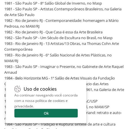
1981 - São Paulo SP - 8º Salão Global de Inverno, no Masp
1981 - São Paulo SP - Artistas Contemporâneos Brasileiros, na Galeria
de Arte São Paulo
1982 - Rio de Janeiro RJ - Contemporaneidade: homenagem a Mário
Pedrosa, no MAM/RJ
1982 - Rio de Janeiro RJ - Que Casa é essa da Arte Brasileira
1982 - São Paulo SP - Um Século de Escultura no Brasil, no Masp
1983 - Rio de Janeiro RJ - 13 Artistas/13 Obras, na Thomas Cohn Arte
Contemporânea
1983 - Rio de Janeiro RJ - 6º Salão Nacional de Artes Plásticas, no
MAM/RJ
1983 - São Paulo SP - Imaginar o Presente, no Gabinete de Arte Raquel
Arnaud
1984 - Belo Horizonte MG - 1º Salão de Artes Visuais da Fundação
Clóvis Salgado, na Fundação Clóvis Salgado. Palácio das Artes
Uso de cookies
1984 - Rio de Janeiro RJ - Neoconcretismo 1959-1961, na Galeria de Arte
Ao continuar navegando você concorda
Banerj
com a nossa
política de cookies e
1984 - São Paulo SP - 10 Artistas Mineiros, no MAC/USP
privacidade
.
1984 - São Paulo SP - A Cor e o Desenho do Brasil, no MAM/SP
1984 - São Paulo SP - Coleção Gilberto Chateaubriand: retrato e auto-
Ok
retrato da arte brasileira, no MAM/SP
1984 - São Paulo SP - Tradição e Ruptura: síntese de arte e cultura