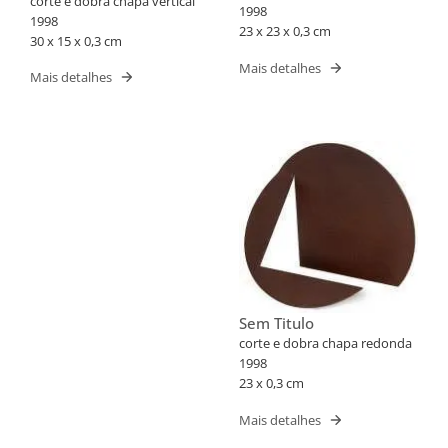
corte e dobra chapa vertical
quadrada
1998
1998
23 x 23 x 0,3 cm
30 x 15 x 0,3 cm
Mais detalhes
Mais detalhes
Sem Titulo
corte e dobra chapa redonda
1998
23 x 0,3 cm
Mais detalhes