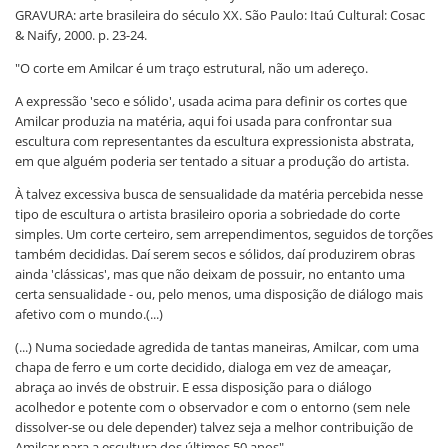
GRAVURA: arte brasileira do século XX. São Paulo: Itaú Cultural: Cosac
& Naify, 2000. p. 23-24.
"O corte em Amilcar é um traço estrutural, não um adereço.
A expressão 'seco e sólido', usada acima para definir os cortes que
Amilcar produzia na matéria, aqui foi usada para confrontar sua
escultura com representantes da escultura expressionista abstrata,
em que alguém poderia ser tentado a situar a produção do artista.
À talvez excessiva busca de sensualidade da matéria percebida nesse
tipo de escultura o artista brasileiro oporia a sobriedade do corte
simples. Um corte certeiro, sem arrependimentos, seguidos de torções
também decididas. Daí serem secos e sólidos, daí produzirem obras
ainda 'clássicas', mas que não deixam de possuir, no entanto uma
certa sensualidade - ou, pelo menos, uma disposição de diálogo mais
afetivo com o mundo.(...)
(...) Numa sociedade agredida de tantas maneiras, Amilcar, com uma
chapa de ferro e um corte decidido, dialoga em vez de ameaçar,
abraça ao invés de obstruir. E essa disposição para o diálogo
acolhedor e potente com o observador e com o entorno (sem nele
dissolver-se ou dele depender) talvez seja a melhor contribuição de
Amilcar para a escultura dos últimos 50 anos".