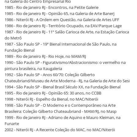
na Galeria do Centro Empresarial Rio
1985 - Rio de Janeiro RJ - Encontros, na Petite Galerie
1985 - Rio de Janeiro RJ - Opinião 65, na Galeria de Arte Banerj
1986 - Niterói RJ - A Ordem em Questão, na Galeria de Artes UFF
1986 - Rio de Janeiro RJ - Território Ocupado, na EAV/Parque Lage
1987 - Rio de Janeiro RJ - 11º Salão Carioca de Arte, na Estação Carioca
do Metrô
1987 - São Paulo SP - 19ª Bienal Internacional de São Paulo, na
Fundação Bienal
1989 - Rio de Janeiro RJ - Rio Hoje, no MAM/RJ
1990 - São Paulo SP - Figurativismo/Abstracionismo: o vermelho na
pintura brasileira, na Itaugaleria
1992 - São Paulo SP - Anos 60/70: Coleção Gilberto
Chateubriand/Museu de Arte Moderna - RJ, na Galeria de Arte do Sesi
1994 - São Paulo SP - Bienal Brasil Século XX, na Fundação Bienal
1995 - Rio de Janeiro RJ - Opinião 65: 30 anos, no CCBB
1998 - Niterói RJ - Espelho da Bienal, no MAC/Niterói
1998 - São Paulo SP - O Moderno e o Contemporâneo na Arte
Brasileira: Coleção Gilberto Chateaubriand - MAM/RJ, no Masp
1999 - Rio de Janeiro RJ - Adriano de Aquino e Mauro Kleiman, na
Funarte
2002 - Niterói RJ - A Recente Coleção do MAC, no MAC/Niterói