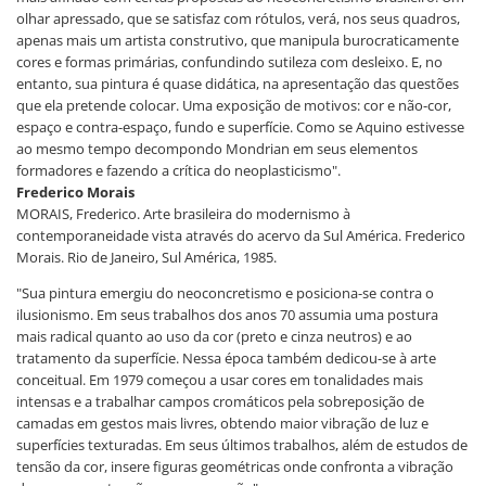
olhar apressado, que se satisfaz com rótulos, verá, nos seus quadros,
apenas mais um artista construtivo, que manipula burocraticamente
cores e formas primárias, confundindo sutileza com desleixo. E, no
entanto, sua pintura é quase didática, na apresentação das questões
que ela pretende colocar. Uma exposição de motivos: cor e não-cor,
espaço e contra-espaço, fundo e superfície. Como se Aquino estivesse
ao mesmo tempo decompondo Mondrian em seus elementos
formadores e fazendo a crítica do neoplasticismo".
Frederico Morais
MORAIS, Frederico. Arte brasileira do modernismo à
contemporaneidade vista através do acervo da Sul América. Frederico
Morais. Rio de Janeiro, Sul América, 1985.
"Sua pintura emergiu do neoconcretismo e posiciona-se contra o
ilusionismo. Em seus trabalhos dos anos 70 assumia uma postura
mais radical quanto ao uso da cor (preto e cinza neutros) e ao
tratamento da superfície. Nessa época também dedicou-se à arte
conceitual. Em 1979 começou a usar cores em tonalidades mais
intensas e a trabalhar campos cromáticos pela sobreposição de
camadas em gestos mais livres, obtendo maior vibração de luz e
superfícies texturadas. Em seus últimos trabalhos, além de estudos de
tensão da cor, insere figuras geométricas onde confronta a vibração