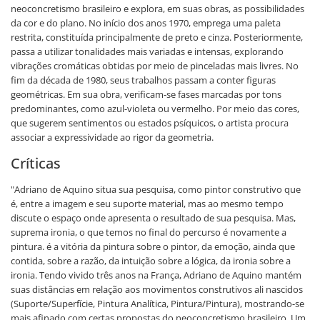
neoconcretismo brasileiro e explora, em suas obras, as possibilidades
da cor e do plano. No início dos anos 1970, emprega uma paleta
restrita, constituída principalmente de preto e cinza. Posteriormente,
passa a utilizar tonalidades mais variadas e intensas, explorando
vibrações cromáticas obtidas por meio de pinceladas mais livres. No
fim da década de 1980, seus trabalhos passam a conter figuras
geométricas. Em sua obra, verificam-se fases marcadas por tons
predominantes, como azul-violeta ou vermelho. Por meio das cores,
que sugerem sentimentos ou estados psíquicos, o artista procura
associar a expressividade ao rigor da geometria.
Críticas
"Adriano de Aquino situa sua pesquisa, como pintor construtivo que
é, entre a imagem e seu suporte material, mas ao mesmo tempo
discute o espaço onde apresenta o resultado de sua pesquisa. Mas,
suprema ironia, o que temos no final do percurso é novamente a
pintura. é a vitória da pintura sobre o pintor, da emoção, ainda que
contida, sobre a razão, da intuição sobre a lógica, da ironia sobre a
ironia. Tendo vivido três anos na França, Adriano de Aquino mantém
suas distâncias em relação aos movimentos construtivos ali nascidos
(Suporte/Superfície, Pintura Analítica, Pintura/Pintura), mostrando-se
mais afinado com certas propostas do neoconcretismo brasileiro. Um