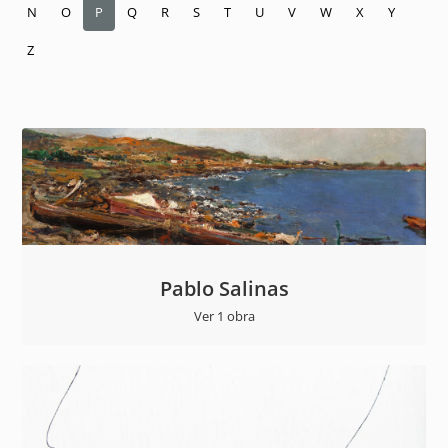
N
O
P
Q
R
S
T
U
V
W
X
Y
Z
Pablo Salinas
Ver 1 obra