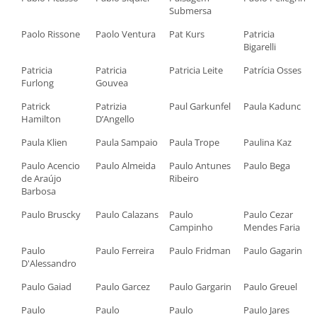
Submersa
Paolo Rissone
Paolo Ventura
Pat Kurs
Patricia
Bigarelli
Patricia
Patricia
Patricia Leite
Patrícia Osses
Furlong
Gouvea
Patrick
Patrizia
Paul Garkunfel
Paula Kadunc
Hamilton
D’Angello
Paula Klien
Paula Sampaio
Paula Trope
Paulina Kaz
Paulo Acencio
Paulo Almeida
Paulo Antunes
Paulo Bega
de Araújo
Ribeiro
Barbosa
Paulo Bruscky
Paulo Calazans
Paulo
Paulo Cezar
Campinho
Mendes Faria
Paulo
Paulo Ferreira
Paulo Fridman
Paulo Gagarin
D'Alessandro
Paulo Gaiad
Paulo Garcez
Paulo Gargarin
Paulo Greuel
Paulo
Paulo
Paulo
Paulo Jares