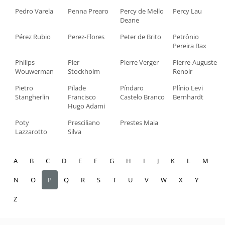
Pedro Varela
Penna Prearo
Percy de Mello
Percy Lau
Deane
Pérez Rubio
Perez-Flores
Peter de Brito
Petrônio
Pereira Bax
Philips
Pier
Pierre Verger
Pierre-Auguste
Wouwerman
Stockholm
Renoir
Pietro
Pílade
Píndaro
Plínio Levi
Stangherlin
Francisco
Castelo Branco
Bernhardt
Hugo Adami
Poty
Presciliano
Prestes Maia
Lazzarotto
Silva
A
B
C
D
E
F
G
H
I
J
K
L
M
N
O
P
Q
R
S
T
U
V
W
X
Y
Z