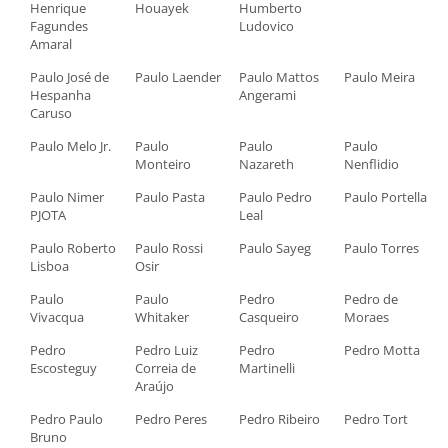
Henrique
Houayek
Humberto
Fagundes
Ludovico
Amaral
Paulo José de
Paulo Laender
Paulo Mattos
Paulo Meira
Hespanha
Angerami
Caruso
Paulo Melo Jr.
Paulo
Paulo
Paulo
Monteiro
Nazareth
Nenflidio
Paulo Nimer
Paulo Pasta
Paulo Pedro
Paulo Portella
PJOTA
Leal
Paulo Roberto
Paulo Rossi
Paulo Sayeg
Paulo Torres
Lisboa
Osir
Paulo
Paulo
Pedro
Pedro de
Vivacqua
Whitaker
Casqueiro
Moraes
Pedro
Pedro Luiz
Pedro
Pedro Motta
Escosteguy
Correia de
Martinelli
Araújo
Pedro Paulo
Pedro Peres
Pedro Ribeiro
Pedro Tort
Bruno