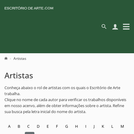
Artistas
Artistas
Conheça abaixo o rol de artistas com os quais o Escritório de Arte
trabalha.
Clique no nome de cada autor para verificar os trabalhos disponíveis
em nosso acervo, além de obter informações sobre o artista. Refine
sua busca pela letra inicial do nome do artista.
A
B
C
D
E
F
G
H
I
J
K
L
M