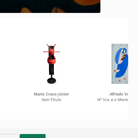
Mario Cravo Júnior
Alfredo Volpi
Sem Título
Nª Sra. e o Menino - C