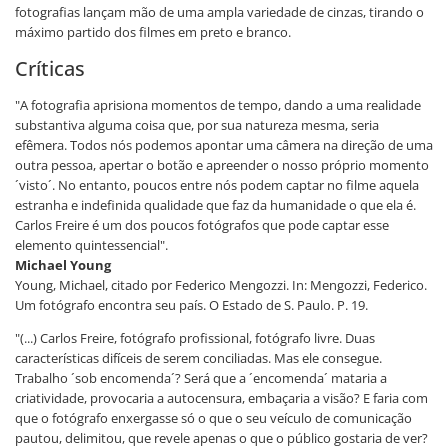
fotografias lançam mão de uma ampla variedade de cinzas, tirando o
máximo partido dos filmes em preto e branco.
Críticas
"A fotografia aprisiona momentos de tempo, dando a uma realidade
substantiva alguma coisa que, por sua natureza mesma, seria
efêmera. Todos nós podemos apontar uma câmera na direção de uma
outra pessoa, apertar o botão e apreender o nosso próprio momento
´visto´. No entanto, poucos entre nós podem captar no filme aquela
estranha e indefinida qualidade que faz da humanidade o que ela é.
Carlos Freire é um dos poucos fotógrafos que pode captar esse
elemento quintessencial".
Michael Young
Young, Michael, citado por Federico Mengozzi. In: Mengozzi, Federico.
Um fotógrafo encontra seu país. O Estado de S. Paulo. P. 19.
"(...) Carlos Freire, fotógrafo profissional, fotógrafo livre. Duas
características difíceis de serem conciliadas. Mas ele consegue.
Trabalho ´sob encomenda´? Será que a ´encomenda´ mataria a
criatividade, provocaria a autocensura, embaçaria a visão? E faria com
que o fotógrafo enxergasse só o que o seu veículo de comunicação
pautou, delimitou, que revele apenas o que o público gostaria de ver?