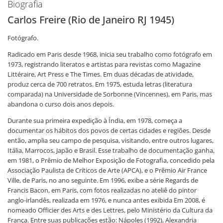
Biografia
Carlos Freire (Rio de Janeiro RJ 1945)
Fotógrafo.
Radicado em Paris desde 1968, inicia seu trabalho como fotógrafo em
1973, registrando literatos e artistas para revistas como Magazine
Littéraire, Art Press e The Times. Em duas décadas de atividade,
produz cerca de 700 retratos. Em 1975, estuda letras (literatura
comparada) na Universidade de Sorbonne (Vincennes), em Paris, mas
abandona o curso dois anos depois.
Durante sua primeira expedição à Índia, em 1978, começa a
documentar os hábitos dos povos de certas cidades e regiões. Desde
então, amplia seu campo de pesquisa, visitando, entre outros lugares,
Itália, Marrocos, Japão e Brasil. Esse trabalho de documentação ganha,
em 1981, o Prêmio de Melhor Exposição de Fotografia, concedido pela
Associação Paulista de Críticos de Arte (APCA), e o Prêmio Air France
Ville, de Paris, no ano seguinte. Em 1996, exibe a série Regards de
Francis Bacon, em Paris, com fotos realizadas no ateliê do pintor
anglo-irlandês, realizada em 1976, e nunca antes exibida Em 2008, é
nomeado Officier des Arts e des Lettres, pelo Ministério da Cultura da
França. Entre suas publicações estão: Nápoles (1992), Alexandria