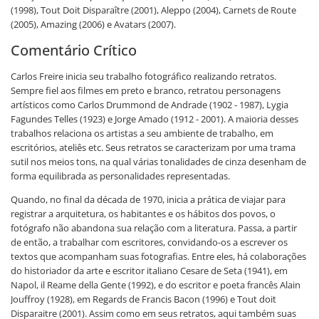
(1998), Tout Doit Disparaître (2001), Aleppo (2004), Carnets de Route
(2005), Amazing (2006) e Avatars (2007).
Comentário Crítico
Carlos Freire inicia seu trabalho fotográfico realizando retratos.
Sempre fiel aos filmes em preto e branco, retratou personagens
artísticos como Carlos Drummond de Andrade (1902 - 1987), Lygia
Fagundes Telles (1923) e Jorge Amado (1912 - 2001). A maioria desses
trabalhos relaciona os artistas a seu ambiente de trabalho, em
escritórios, ateliês etc. Seus retratos se caracterizam por uma trama
sutil nos meios tons, na qual várias tonalidades de cinza desenham de
forma equilibrada as personalidades representadas.
Quando, no final da década de 1970, inicia a prática de viajar para
registrar a arquitetura, os habitantes e os hábitos dos povos, o
fotógrafo não abandona sua relação com a literatura. Passa, a partir
de então, a trabalhar com escritores, convidando-os a escrever os
textos que acompanham suas fotografias. Entre eles, há colaborações
do historiador da arte e escritor italiano Cesare de Seta (1941), em
Napol, il Reame della Gente (1992), e do escritor e poeta francês Alain
Jouffroy (1928), em Regards de Francis Bacon (1996) e Tout doit
Disparaitre (2001). Assim como em seus retratos, aqui também suas