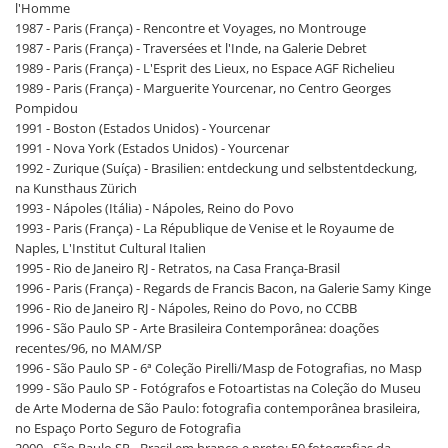
l'Homme
1987 - Paris (França) - Rencontre et Voyages, no Montrouge
1987 - Paris (França) - Traversées et l'Inde, na Galerie Debret
1989 - Paris (França) - L'Esprit des Lieux, no Espace AGF Richelieu
1989 - Paris (França) - Marguerite Yourcenar, no Centro Georges
Pompidou
1991 - Boston (Estados Unidos) - Yourcenar
1991 - Nova York (Estados Unidos) - Yourcenar
1992 - Zurique (Suíça) - Brasilien: entdeckung und selbstentdeckung,
na Kunsthaus Zürich
1993 - Nápoles (Itália) - Nápoles, Reino do Povo
1993 - Paris (França) - La République de Venise et le Royaume de
Naples, L'Institut Cultural Italien
1995 - Rio de Janeiro RJ - Retratos, na Casa França-Brasil
1996 - Paris (França) - Regards de Francis Bacon, na Galerie Samy Kinge
1996 - Rio de Janeiro RJ - Nápoles, Reino do Povo, no CCBB
1996 - São Paulo SP - Arte Brasileira Contemporânea: doações
recentes/96, no MAM/SP
1996 - São Paulo SP - 6ª Coleção Pirelli/Masp de Fotografias, no Masp
1999 - São Paulo SP - Fotógrafos e Fotoartistas na Coleção do Museu
de Arte Moderna de São Paulo: fotografia contemporânea brasileira,
no Espaço Porto Seguro de Fotografia