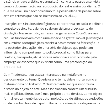
distância entre o artístico e o arquitetônico. A arte passou a ser vista
como a documentação ou reprodução do real, e assim por diante. O
que me atraiu no neoconcretismo foi a possiblidade de pensar sobre
arte em termos que não se limitassem ao visual. (...)
Inserções em Circuitos Ideológicos se concentrava em isolar e definir o
conceito de circuito, valendo-se de um sistema preexistente de
circulação. Nesse sentido, as frases nas garrafas de Coca-Cola e nas
cédulas funcionavam como uma espécie de graffiti móvel. Já Inserções
em Circuitos Antropológicos consistia basicamente na fabricação - e
na posterior circulação - de uma série de objetos que poderiam
influenciar o comportamento político-social, como fichas para
telefone, transporte, etc. A obra se relacionava com o circuito pelo
emprego de aspectos que existiam como uma precondição do
produto. (...)
Com Tiradentes. . . eu estava interessado na metáfora e no
deslocamento do tema. Queria usar o tema, vida e morte, como a
matéria-prima do trabalho. O deslocamento é o que importa na
história do objeto de arte. Mas esse trabalho contém um discurso
mais explícito, direto, que é meu próprio ponto de vista. Como objeto
formal, evoca memórias de auto-imolação, ou de vítimas de explosões
ou de bombardeios de napalm. Havia toda a imagística da guerra na