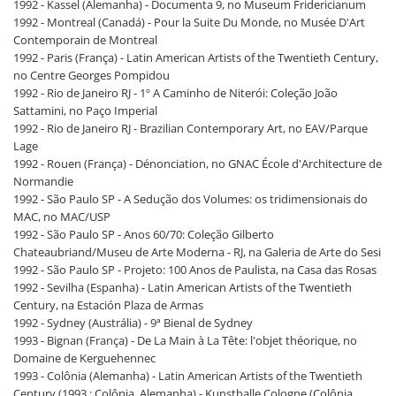
1992 - Kassel (Alemanha) - Documenta 9, no Museum Fridericianum
1992 - Montreal (Canadá) - Pour la Suite Du Monde, no Musée D'Art
Contemporain de Montreal
1992 - Paris (França) - Latin American Artists of the Twentieth Century,
no Centre Georges Pompidou
1992 - Rio de Janeiro RJ - 1º A Caminho de Niterói: Coleção João
Sattamini, no Paço Imperial
1992 - Rio de Janeiro RJ - Brazilian Contemporary Art, no EAV/Parque
Lage
1992 - Rouen (França) - Dénonciation, no GNAC École d'Architecture de
Normandie
1992 - São Paulo SP - A Sedução dos Volumes: os tridimensionais do
MAC, no MAC/USP
1992 - São Paulo SP - Anos 60/70: Coleção Gilberto
Chateaubriand/Museu de Arte Moderna - RJ, na Galeria de Arte do Sesi
1992 - São Paulo SP - Projeto: 100 Anos de Paulista, na Casa das Rosas
1992 - Sevilha (Espanha) - Latin American Artists of the Twentieth
Century, na Estación Plaza de Armas
1992 - Sydney (Austrália) - 9ª Bienal de Sydney
1993 - Bignan (França) - De La Main à La Tête: l'objet théorique, no
Domaine de Kerguehennec
1993 - Colônia (Alemanha) - Latin American Artists of the Twentieth
Century (1993 : Colônia, Alemanha) - Kunsthalle Cologne (Colônia,