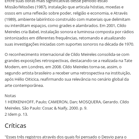
Entre suas obras mais significativas desse período estão
Missão/Missões (1987), instalação que articula hóstias, moedas e
ossos em uma reflexão sobre poder, religião e economia, e Através
(1989), ambiente labiríntico construído com materiais que delimitam
ou interditam espaços, como grades e alambrados. Em 2001, Cildo
Meireles cria Babel, instalação sonora e luminosa composta por rádios
sintonizados em diferentes frequências, retomando e atualizando
suas investigações iniciadas com suportes sonoros na década de 1970.
O reconhecimento internacional de Cildo Meireles consolida-se com
grandes exposições retrospectivas, destacando-se a realizada na Tate
Modern, em Londres, em 2008. Cildo Meireles torna-se, assim, o
segundo artista brasileiro a receber uma retrospectiva na instituição,
após Hélio Oiticica, reafirmando sua relevância no cenário global da
arte contemporânea.
Notas
1 HERKENHOFF, Paulo; CAMERON, Dan; MOSQUERA, Gerardo. Cildo
Meireles. São Paulo: Cosac & Naify, 2000. p. 9.
2 Idem p. 13.
Críticas
"Esses três registros através dos quais foi pensado o Desvio para o