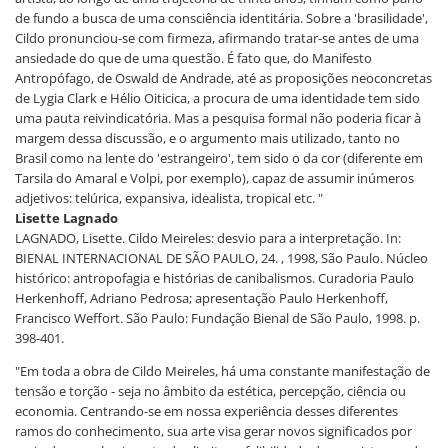
de fundo a busca de uma consciência identitária. Sobre a 'brasilidade',
Cildo pronunciou-se com firmeza, afirmando tratar-se antes de uma
ansiedade do que de uma questão. É fato que, do Manifesto
Antropófago, de Oswald de Andrade, até as proposições neoconcretas
de Lygia Clark e Hélio Oiticica, a procura de uma identidade tem sido
uma pauta reivindicatória. Mas a pesquisa formal não poderia ficar à
margem dessa discussão, e o argumento mais utilizado, tanto no
Brasil como na lente do 'estrangeiro', tem sido o da cor (diferente em
Tarsila do Amaral e Volpi, por exemplo), capaz de assumir inúmeros
adjetivos: telúrica, expansiva, idealista, tropical etc. "
Lisette Lagnado
LAGNADO, Lisette. Cildo Meireles: desvio para a interpretação. In:
BIENAL INTERNACIONAL DE SÃO PAULO, 24. , 1998, São Paulo. Núcleo
histórico: antropofagia e histórias de canibalismos. Curadoria Paulo
Herkenhoff, Adriano Pedrosa; apresentação Paulo Herkenhoff,
Francisco Weffort. São Paulo: Fundação Bienal de São Paulo, 1998. p.
398-401.
"Em toda a obra de Cildo Meireles, há uma constante manifestação de
tensão e torção - seja no âmbito da estética, percepção, ciência ou
economia. Centrando-se em nossa experiência desses diferentes
ramos do conhecimento, sua arte visa gerar novos significados por