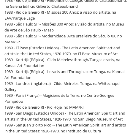
1988 - Rio de Janeiro RJ - Hedonismo: Coleção Gilberto Chateaubriand,
na Galeria Edifício Gilberto Chateaubriand
1988 - Rio de Janeiro RJ - Missões 300 Anos: a visão do artista, na
EAV/Parque Lage
1988 - São Paulo SP - Missões 300 Anos: a visão do artista, no Museu
de Arte de São Paulo - Masp
1988 - São Paulo SP - Modernidade, Arte Brasileira do Século XX, no
MAM/SP
1989 - El Paso (Estados Unidos) - The Latin American Spirit: art and
artists in the United States, 1920-1970, no El Paso Museum of Art
1989 - Kortrijk (Bélgica) - Cildo Meireles: through/Tunga: lezarts, na
Kanaal Art Foundation
1989 - Kortrijk (Bélgica) - Lezarts and Through, com Tunga, na Kannal-
Art Foundation
1989 - Londres (Inglaterra) - Cildo Meireles, Tunga, na Whitechapel
Gallery
1989 - Paris (França) - Magiciens de la Terre, no Centre Georges
Pompidou
1989 - Rio de Janeiro RJ - Rio Hoje, no MAM/RJ
1989 - San Diego (Estados Unidos) - The Latin American Spirit: art and
artists in the United States, 1920-1970, no San Diego Museum of Art
1989 - San Juan (Porto Rico) - The Latin American Spirit: art and artists
in the United States: 1920-1970, no Instituto de Cultura