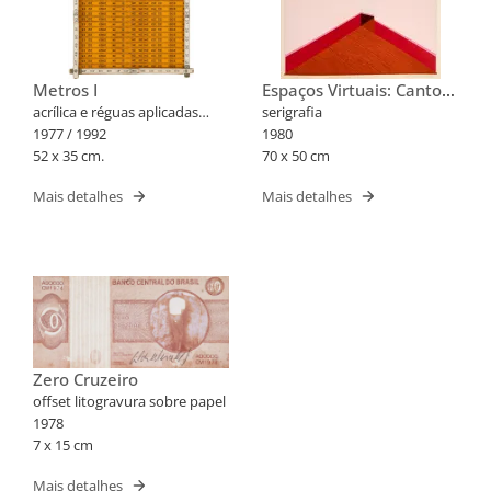
Metros I
Espaços Virtuais: Cantos
1977
acrílica e réguas aplicadas
serigrafia
sobre tela
1977 / 1992
1980
52 x 35 cm.
70 x 50 cm
Mais detalhes
Mais detalhes
Zero Cruzeiro
offset litogravura sobre papel
1978
7 x 15 cm
Mais detalhes