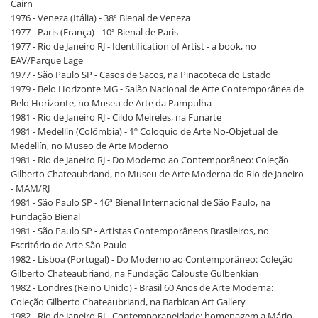
Cairn
1976 - Veneza (Itália) - 38ª Bienal de Veneza
1977 - Paris (França) - 10ª Bienal de Paris
1977 - Rio de Janeiro RJ - Identification of Artist - a book, no
EAV/Parque Lage
1977 - São Paulo SP - Casos de Sacos, na Pinacoteca do Estado
1979 - Belo Horizonte MG - Salão Nacional de Arte Contemporânea de
Belo Horizonte, no Museu de Arte da Pampulha
1981 - Rio de Janeiro RJ - Cildo Meireles, na Funarte
1981 - Medellín (Colômbia) - 1º Coloquio de Arte No-Objetual de
Medellín, no Museo de Arte Moderno
1981 - Rio de Janeiro RJ - Do Moderno ao Contemporâneo: Coleção
Gilberto Chateaubriand, no Museu de Arte Moderna do Rio de Janeiro
- MAM/RJ
1981 - São Paulo SP - 16ª Bienal Internacional de São Paulo, na
Fundação Bienal
1981 - São Paulo SP - Artistas Contemporâneos Brasileiros, no
Escritório de Arte São Paulo
1982 - Lisboa (Portugal) - Do Moderno ao Contemporâneo: Coleção
Gilberto Chateaubriand, na Fundação Calouste Gulbenkian
1982 - Londres (Reino Unido) - Brasil 60 Anos de Arte Moderna:
Coleção Gilberto Chateaubriand, na Barbican Art Gallery
1982 - Rio de Janeiro RJ - Contemporaneidade: homenagem a Mário