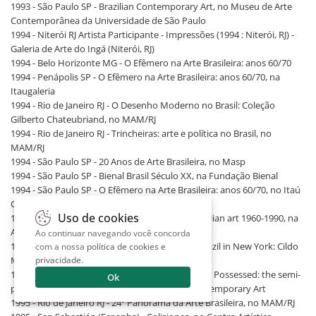
1993 - São Paulo SP - Brazilian Contemporary Art, no Museu de Arte
Contemporânea da Universidade de São Paulo
1994 - Niterói RJ Artista Participante - Impressões (1994 : Niterói, RJ) -
Galeria de Arte do Ingá (Niterói, RJ)
1994 - Belo Horizonte MG - O Efêmero na Arte Brasileira: anos 60/70
1994 - Penápolis SP - O Efêmero na Arte Brasileira: anos 60/70, na
Itaugaleria
1994 - Rio de Janeiro RJ - O Desenho Moderno no Brasil: Coleção
Gilberto Chateubriand, no MAM/RJ
1994 - Rio de Janeiro RJ - Trincheiras: arte e política no Brasil, no
MAM/RJ
1994 - São Paulo SP - 20 Anos de Arte Brasileira, no Masp
1994 - São Paulo SP - Bienal Brasil Século XX, na Fundação Bienal
1994 - São Paulo SP - O Efêmero na Arte Brasileira: anos 60/70, no Itaú
Cultural
Uso de cookies
1995 - Colchester (Inglaterra) - Continuum: brazilian art 1960-1990, na
Art Gallery, University of Essex
Ao continuar navegando você concorda
1995 - Nova York (Estados Unidos) - Art from Brazil in New York: Cildo
com a nossa
política de cookies e
privacidade
.
Meireles and Waltercio Caldas, na Lelong Gallery
1995 - Nova York (Estados Unidos) - Temporarily Possessed: the semi-
Ok
permanent collection, no New Museum of Contemporary Art
1995 - Rio de Janeiro RJ - 24º Panorama da Arte Brasileira, no MAM/RJ