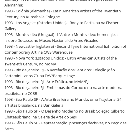
Alemanha)
1993 - Colônia (Alemanha) - Latin American Artists of the Twentieth
Century, no Kunsthalle Cologne
1993 - Los Angeles (Estados Unidos) - Body to Earth, na na Fischer
Gallery
1993 - Montevidéu (Uruguai) - L'Autre a Montevideo: homenaje a
Isidore Ducasse, no Museo Nacional de Artes Visuales
1993 - Newcastle (Inglaterra) - Second Tyne International Exhibition of
Contemporary Art, na CWS Warehouse
1993 - Nova York (Estados Unidos) - Latin American Artists of the
Twentieth Century, no MoMA
1993 - Rio de Janeiro RJ - A Rarefação dos Sentidos: Coleção João
Sattamini - anos 70, na EAV/Parque Lage
1993 - Rio de Janeiro RJ - Arte Erótica, no MAM/RJ
1993 - Rio de Janeiro RJ - Emblemas do Corpo: o nu na arte moderna
brasileira, no CCBB
1993 - São Paulo SP - A Arte Brasileira no Mundo, uma Trajetória: 24
artistas brasileiros, na Dan Galeria
1993 - São Paulo SP - O Desenho Moderno no Brasil: Coleção Gilberto
Chateaubriand, na Galeria de Arte do Sesi
1993 - São Paulo SP - Representação: presenças decisivas, no Paço das
Artes