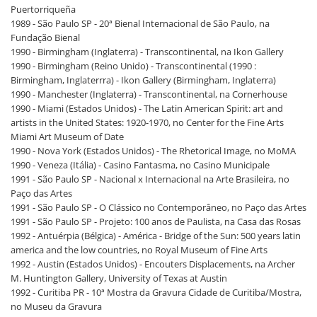
Puertorriqueña
1989 - São Paulo SP - 20ª Bienal Internacional de São Paulo, na
Fundação Bienal
1990 - Birmingham (Inglaterra) - Transcontinental, na Ikon Gallery
1990 - Birmingham (Reino Unido) - Transcontinental (1990 :
Birmingham, Inglaterrra) - Ikon Gallery (Birmingham, Inglaterra)
1990 - Manchester (Inglaterra) - Transcontinental, na Cornerhouse
1990 - Miami (Estados Unidos) - The Latin American Spirit: art and
artists in the United States: 1920-1970, no Center for the Fine Arts
Miami Art Museum of Date
1990 - Nova York (Estados Unidos) - The Rhetorical Image, no MoMA
1990 - Veneza (Itália) - Casino Fantasma, no Casino Municipale
1991 - São Paulo SP - Nacional x Internacional na Arte Brasileira, no
Paço das Artes
1991 - São Paulo SP - O Clássico no Contemporâneo, no Paço das Artes
1991 - São Paulo SP - Projeto: 100 anos de Paulista, na Casa das Rosas
1992 - Antuérpia (Bélgica) - América - Bridge of the Sun: 500 years latin
america and the low countries, no Royal Museum of Fine Arts
1992 - Austin (Estados Unidos) - Encouters Displacements, na Archer
M. Huntington Gallery, University of Texas at Austin
1992 - Curitiba PR - 10ª Mostra da Gravura Cidade de Curitiba/Mostra,
no Museu da Gravura