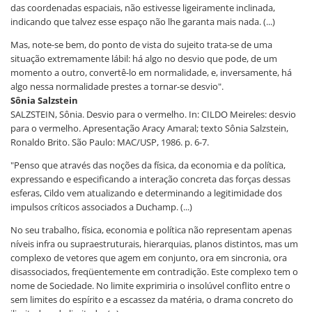
das coordenadas espaciais, não estivesse ligeiramente inclinada,
indicando que talvez esse espaço não lhe garanta mais nada. (...)
Mas, note-se bem, do ponto de vista do sujeito trata-se de uma
situação extremamente lábil: há algo no desvio que pode, de um
momento a outro, convertê-lo em normalidade, e, inversamente, há
algo nessa normalidade prestes a tornar-se desvio".
Sônia Salzstein
SALZSTEIN, Sônia. Desvio para o vermelho. In: CILDO Meireles: desvio
para o vermelho. Apresentação Aracy Amaral; texto Sônia Salzstein,
Ronaldo Brito. São Paulo: MAC/USP, 1986. p. 6-7.
"Penso que através das noções da física, da economia e da política,
expressando e especificando a interação concreta das forças dessas
esferas, Cildo vem atualizando e determinando a legitimidade dos
impulsos críticos associados a Duchamp. (...)
No seu trabalho, física, economia e política não representam apenas
níveis infra ou supraestruturais, hierarquias, planos distintos, mas um
complexo de vetores que agem em conjunto, ora em sincronia, ora
disassociados, freqüentemente em contradição. Este complexo tem o
nome de Sociedade. No limite exprimiria o insolúvel conflito entre o
sem limites do espírito e a escassez da matéria, o drama concreto do