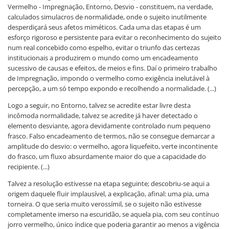
Vermelho - Impregnação, Entorno, Desvio - constituem, na verdade,
calculados simulacros de normalidade, onde o sujeito inutilmente
desperdiçará seus afetos miméticos. Cada uma das etapas é um
esforço rigoroso e persistente para evitar o reconhecimento do sujeito
num real concebido como espelho, evitar o triunfo das certezas
institucionais a produzirem o mundo como um encadeamento
sucessivo de causas e efeitos, de meios e fins. Daí o primeiro trabalho
de Impregnação, impondo o vermelho como exigência inelutável à
percepção, a um só tempo expondo e recolhendo a normalidade. (...)
Logo a seguir, no Entorno, talvez se acredite estar livre desta
incômoda normalidade, talvez se acredite já haver detectado o
elemento desviante, agora devidamente controlado num pequeno
frasco. Falso encadeamento de termos, não se consegue demarcar a
amplitude do desvio: o vermelho, agora liquefeito, verte incontinente
do frasco, um fluxo absurdamente maior do que a capacidade do
recipiente. (...)
Talvez a resolução estivesse na etapa seguinte; descobriu-se aqui a
origem daquele fluir implausível, a explicação, afinal: uma pia, uma
torneira. O que seria muito verossímil, se o sujeito não estivesse
completamente imerso na escuridão, se aquela pia, com seu contínuo
jorro vermelho, único índice que poderia garantir ao menos a vigência