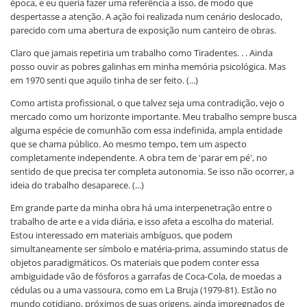
época, e eu queria fazer uma referência a isso, de modo que
despertasse a atenção. A ação foi realizada num cenário deslocado,
parecido com uma abertura de exposição num canteiro de obras.
Claro que jamais repetiria um trabalho como Tiradentes. . . Ainda
posso ouvir as pobres galinhas em minha memória psicológica. Mas
em 1970 senti que aquilo tinha de ser feito. (...)
Como artista profissional, o que talvez seja uma contradição, vejo o
mercado como um horizonte importante. Meu trabalho sempre busca
alguma espécie de comunhão com essa indefinida, ampla entidade
que se chama público. Ao mesmo tempo, tem um aspecto
completamente independente. A obra tem de 'parar em pé', no
sentido de que precisa ter completa autonomia. Se isso não ocorrer, a
ideia do trabalho desaparece. (...)
Em grande parte da minha obra há uma interpenetração entre o
trabalho de arte e a vida diária, e isso afeta a escolha do material.
Estou interessado em materiais ambíguos, que podem
simultaneamente ser símbolo e matéria-prima, assumindo status de
objetos paradigmáticos. Os materiais que podem conter essa
ambiguidade vão de fósforos a garrafas de Coca-Cola, de moedas a
cédulas ou a uma vassoura, como em La Bruja (1979-81). Estão no
mundo cotidiano, próximos de suas origens, ainda impregnados de