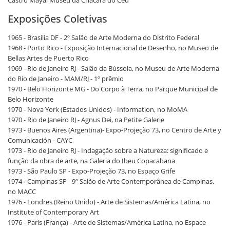
Castro Maya, Museu da Chácara do Céu
Exposições Coletivas
1965 - Brasília DF - 2º Salão de Arte Moderna do Distrito Federal
1968 - Porto Rico - Exposição Internacional de Desenho, no Museo de
Bellas Artes de Puerto Rico
1969 - Rio de Janeiro RJ - Salão da Bússola, no Museu de Arte Moderna
do Rio de Janeiro - MAM/RJ - 1º prêmio
1970 - Belo Horizonte MG - Do Corpo à Terra, no Parque Municipal de
Belo Horizonte
1970 - Nova York (Estados Unidos) - Information, no MoMA
1970 - Rio de Janeiro RJ - Agnus Dei, na Petite Galerie
1973 - Buenos Aires (Argentina)- Expo-Projeção 73, no Centro de Arte y
Comunicación - CAYC
1973 - Rio de Janeiro RJ - Indagação sobre a Natureza: significado e
função da obra de arte, na Galeria do Ibeu Copacabana
1973 - São Paulo SP - Expo-Projeção 73, no Espaço Grife
1974 - Campinas SP - 9º Salão de Arte Contemporânea de Campinas,
no MACC
1976 - Londres (Reino Unido) - Arte de Sistemas/América Latina, no
Institute of Contemporary Art
1976 - Paris (França) - Arte de Sistemas/América Latina, no Espace