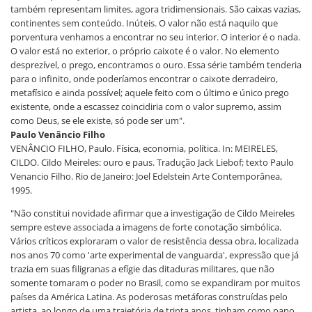
também representam limites, agora tridimensionais. São caixas vazias,
continentes sem conteúdo. Inúteis. O valor não está naquilo que
porventura venhamos a encontrar no seu interior. O interior é o nada.
O valor está no exterior, o próprio caixote é o valor. No elemento
desprezível, o prego, encontramos o ouro. Essa série também tenderia
para o infinito, onde poderíamos encontrar o caixote derradeiro,
metafísico e ainda possível; aquele feito com o último e único prego
existente, onde a escassez coincidiria com o valor supremo, assim
como Deus, se ele existe, só pode ser um".
Paulo Venâncio Filho
VENÂNCIO FILHO, Paulo. Física, economia, política. In: MEIRELES,
CILDO. Cildo Meireles: ouro e paus. Tradução Jack Liebof; texto Paulo
Venancio Filho. Rio de Janeiro: Joel Edelstein Arte Contemporânea,
1995.
"Não constitui novidade afirmar que a investigação de Cildo Meireles
sempre esteve associada a imagens de forte conotação simbólica.
Vários críticos exploraram o valor de resistência dessa obra, localizada
nos anos 70 como 'arte experimental de vanguarda', expressão que já
trazia em suas filigranas a efígie das ditaduras militares, que não
somente tomaram o poder no Brasil, como se expandiram por muitos
países da América Latina. As poderosas metáforas construídas pelo
artista, ao longo de uma trajetória de trinta anos, tinham como pano