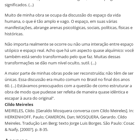
significados. (...)
Muito de minha obra se ocupa da discussão do espaço da vida
humana, o que é tão amplo e vago. O espaço, em suas várias
manifestações, abrange arenas psicológicas, sociais, políticas, físicas e
históricas.
Não importa realmente se ocorre ou não uma interação entre espaço
utópico e espaço real. Acho que há um aspecto quase alquímico: você
também está sendo transformado pelo que faz. Muitas dessas
transformações se dão num nível oculto, sutil. (...)
A maior parte de minhas obras pode ser reconstruída; não têm de ser
únicas. Essa discussão era muito comum no Brasil no final dos anos
60. (...) Estávamos preocupados com a questão de como estruturar a
obra de modo que pudesse ser refeita de maneira quase idêntica e
escapar à aura do original".
Cildo Meireles
MEIRELES, Cildo. [Geraldo Mosquera conversa com Cildo Meireles]. In:
HERKENHOFF, Paulo; CAMERON, Dan; MOSQUERA, Gerardo. Cildo
Meireles. Tradução Len Berg; texto Jorge Luis Borges. São Paulo: Cosac
& Naify, [2000?]. p. 8-35.