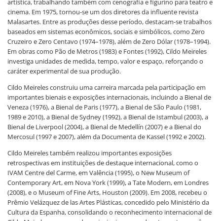
artística, trabalhando também com cenografia e figurino para teatro e
cinema. Em 1975, tornou-se um dos diretores da influente revista
Malasartes. Entre as produções desse período, destacam-se trabalhos
baseados em sistemas econômicos, sociais e simbólicos, como Zero
Cruzeiro e Zero Centavo (1974–1978), além de Zero Dólar (1978–1994).
Em obras como Pão de Metros (1983) e Fontes (1992), Cildo Meireles
investiga unidades de medida, tempo, valor e espaço, reforçando o
caráter experimental de sua produção.
Cildo Meireles construiu uma carreira marcada pela participação em
importantes bienais e exposições internacionais, incluindo a Bienal de
Veneza (1976), a Bienal de Paris (1977), a Bienal de São Paulo (1981,
1989 e 2010), a Bienal de Sydney (1992), a Bienal de Istambul (2003), a
Bienal de Liverpool (2004), a Bienal de Medellín (2007) e a Bienal do
Mercosul (1997 e 2007), além da Documenta de Kassel (1992 e 2002).
Cildo Meireles também realizou importantes exposições
retrospectivas em instituições de destaque internacional, como o
IVAM Centre del Carme, em Valência (1995), o New Museum of
Contemporary Art, em Nova York (1999), a Tate Modern, em Londres
(2008), e o Museum of Fine Arts, Houston (2009). Em 2008, recebeu o
Prêmio Velázquez de las Artes Plásticas, concedido pelo Ministério da
Cultura da Espanha, consolidando o reconhecimento internacional de