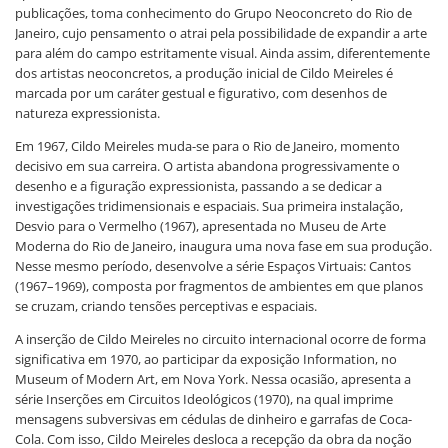
publicações, toma conhecimento do Grupo Neoconcreto do Rio de
Janeiro, cujo pensamento o atrai pela possibilidade de expandir a arte
para além do campo estritamente visual. Ainda assim, diferentemente
dos artistas neoconcretos, a produção inicial de Cildo Meireles é
marcada por um caráter gestual e figurativo, com desenhos de
natureza expressionista.
Em 1967, Cildo Meireles muda-se para o Rio de Janeiro, momento
decisivo em sua carreira. O artista abandona progressivamente o
desenho e a figuração expressionista, passando a se dedicar a
investigações tridimensionais e espaciais. Sua primeira instalação,
Desvio para o Vermelho (1967), apresentada no Museu de Arte
Moderna do Rio de Janeiro, inaugura uma nova fase em sua produção.
Nesse mesmo período, desenvolve a série Espaços Virtuais: Cantos
(1967–1969), composta por fragmentos de ambientes em que planos
se cruzam, criando tensões perceptivas e espaciais.
A inserção de Cildo Meireles no circuito internacional ocorre de forma
significativa em 1970, ao participar da exposição Information, no
Museum of Modern Art, em Nova York. Nessa ocasião, apresenta a
série Inserções em Circuitos Ideológicos (1970), na qual imprime
mensagens subversivas em cédulas de dinheiro e garrafas de Coca-
Cola. Com isso, Cildo Meireles desloca a recepção da obra da noção