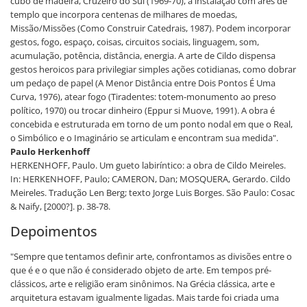
cubo de madeira, Cruzeiro do Sul (1969-70), à instalação com ares de
templo que incorpora centenas de milhares de moedas,
Missão/Missões (Como Construir Catedrais, 1987). Podem incorporar
gestos, fogo, espaço, coisas, circuitos sociais, linguagem, som,
acumulação, potência, distância, energia. A arte de Cildo dispensa
gestos heroicos para privilegiar simples ações cotidianas, como dobrar
um pedaço de papel (A Menor Distância entre Dois Pontos É Uma
Curva, 1976), atear fogo (Tiradentes: totem-monumento ao preso
político, 1970) ou trocar dinheiro (Eppur si Muove, 1991). A obra é
concebida e estruturada em torno de um ponto nodal em que o Real,
o Simbólico e o Imaginário se articulam e encontram sua medida".
Paulo Herkenhoff
HERKENHOFF, Paulo. Um gueto labiríntico: a obra de Cildo Meireles.
In: HERKENHOFF, Paulo; CAMERON, Dan; MOSQUERA, Gerardo. Cildo
Meireles. Tradução Len Berg; texto Jorge Luis Borges. São Paulo: Cosac
& Naify, [2000?]. p. 38-78.
Depoimentos
"Sempre que tentamos definir arte, confrontamos as divisões entre o
que é e o que não é considerado objeto de arte. Em tempos pré-
clássicos, arte e religião eram sinônimos. Na Grécia clássica, arte e
arquitetura estavam igualmente ligadas. Mais tarde foi criada uma