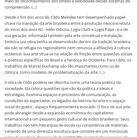
meio do reconhecimento dos limites e falibilidade desses sistemas de
compreensão. (...)
Desde o fim dos anos 60, Cildo Meireles tem desempenhado papel-
chave na transição da arte brasileira entre a produção neoconcretista
do início dos anos 60 - Hélio Oiticica, Lygia Clark e Lygia Pape - e a de
sua geração, informada também pela arte conceitual e instalação.
Embora sua obra tenha se desenvolvido dentro da tradição brasileira,
ela não se refugia no regionalismo nem renuncia a afiliações à cultura
ocidental. Sua arte situa-se na relação de fricção entre questões sociais
e poéticas específicas do Brasil e a herança do Ocidente. Para Cildo, os
trabalhos de Marcel Duchamp são tão importantes como os de
Oiticica, como modelos de problematização da arte. (...)
A obra de Cildo poderia ser descrita como uma teoria poética da
sociedade. Ela coloca questões que vão da política a ideais e
estratégias. Examina espaços e processos de comunicação, as
condições do espectador, os legados da história da arte e o espaço
social do gueto - espaço frequentemente evocado. O foco de sua arte
pode abranger desde a expansão econômica do capitalismo
internacional a um pequeno gesto cultural de índios brasileiros. Seus
trabalhos não têm hierarquia de escala ou consistência de materiais,
variando de uma diminuta escultura que consiste em um minúsculo