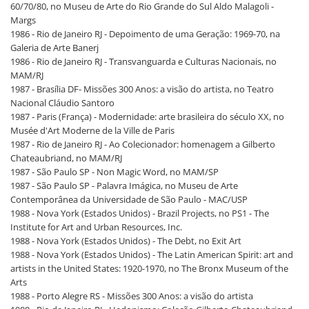
60/70/80, no Museu de Arte do Rio Grande do Sul Aldo Malagoli -
Margs
1986 - Rio de Janeiro RJ - Depoimento de uma Geração: 1969-70, na
Galeria de Arte Banerj
1986 - Rio de Janeiro RJ - Transvanguarda e Culturas Nacionais, no
MAM/RJ
1987 - Brasília DF- Missões 300 Anos: a visão do artista, no Teatro
Nacional Cláudio Santoro
1987 - Paris (França) - Modernidade: arte brasileira do século XX, no
Musée d'Art Moderne de la Ville de Paris
1987 - Rio de Janeiro RJ - Ao Colecionador: homenagem a Gilberto
Chateaubriand, no MAM/RJ
1987 - São Paulo SP - Non Magic Word, no MAM/SP
1987 - São Paulo SP - Palavra Imágica, no Museu de Arte
Contemporânea da Universidade de São Paulo - MAC/USP
1988 - Nova York (Estados Unidos) - Brazil Projects, no PS1 - The
Institute for Art and Urban Resources, Inc.
1988 - Nova York (Estados Unidos) - The Debt, no Exit Art
1988 - Nova York (Estados Unidos) - The Latin American Spirit: art and
artists in the United States: 1920-1970, no The Bronx Museum of the
Arts
1988 - Porto Alegre RS - Missões 300 Anos: a visão do artista