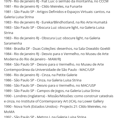
1979 - Rio de Janeiro RJ - Fiat Lux: o sermão da montanha, no CCCM
1981 - Rio de Janeiro RJ - Cildo Meireles, na Funarte
1981 - São Paulo SP - Artigos Definidos e Espaços Virtuais: cantos, na
Galeria Luisa Strina
1983 - Rio de Janeiro RJ - Eureka/Blindhotland, na Rio Arte Humaitá
1983 - São Paulo SP - Obscura Luz: obscure light, na Galeria Luisa
Strina
1983 - Rio de Janeiro RJ - Obscura Luz: obscure light, na Galeria
Saramenha
1984 - Brasília DF - Duas Coleções: desenhos, na Sala Oswaldo Goeldi
1984 - Rio de Janeiro RJ - Desvio para o Vermelho, no Museu de Arte
Moderna do Rio de Janeiro - MAM/RJ
1984 - São Paulo SP - Desvio para o Vermelho, no Museu de Arte
Contemporânea da Universidade de São Paulo - MAC/USP
1986 - Rio de Janeiro RJ - Cinza, na Petite Galerie
1986 - São Paulo SP - Cinza, na Galeria Luisa Strina
1986 - São Paulo SP - Desvio para o Vermelho, no MAC/USP
1989 - São Paulo SP - Campos de Jogos, na Galeria Luisa Strina
1990 - Londres (Inglaterra) - Missão/Missões: como construir catedrais
e cinza, no Institute of Contemporary Art (ICA), na Lower Gallery
1990 - Nova York (Estados Unidos) - Projects 21: Cildo Meireles, no
MoMA
1992 - São Paulo SP - Metros I, na Galeria Luisa Strina