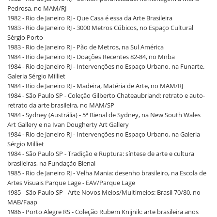
Pedrosa, no MAM/RJ
1982 - Rio de Janeiro RJ - Que Casa é essa da Arte Brasileira
1983 - Rio de Janeiro RJ - 3000 Metros Cúbicos, no Espaço Cultural
Sérgio Porto
1983 - Rio de Janeiro RJ - Pão de Metros, na Sul América
1984 - Rio de Janeiro RJ - Doações Recentes 82-84, no Mnba
1984 - Rio de Janeiro RJ - Intervenções no Espaço Urbano, na Funarte.
Galeria Sérgio Milliet
1984 - Rio de Janeiro RJ - Madeira, Matéria de Arte, no MAM/RJ
1984 - São Paulo SP - Coleção Gilberto Chateaubriand: retrato e auto-
retrato da arte brasileira, no MAM/SP
1984 - Sydney (Austrália) - 5ª Bienal de Sydney, na New South Wales
Art Gallery e na Ivan Dougherty Art Gallery
1984 - Rio de Janeiro RJ - Intervenções no Espaço Urbano, na Galeria
Sérgio Milliet
1984 - São Paulo SP - Tradição e Ruptura: síntese de arte e cultura
brasileiras, na Fundação Bienal
1985 - Rio de Janeiro RJ - Velha Mania: desenho brasileiro, na Escola de
Artes Visuais Parque Lage - EAV/Parque Lage
1985 - São Paulo SP - Arte Novos Meios/Multimeios: Brasil 70/80, no
MAB/Faap
1986 - Porto Alegre RS - Coleção Rubem Knijnik: arte brasileira anos