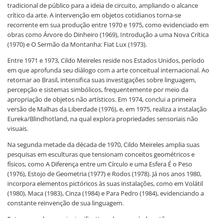
tradicional de público para a ideia de circuito, ampliando o alcance
crítico da arte. A intervenção em objetos cotidianos torna-se
recorrente em sua produção entre 1970 e 1975, como evidenciado em
obras como Árvore do Dinheiro (1969), Introdução a uma Nova Crítica
(1970) e O Sermão da Montanha: Fiat Lux (1973).
Entre 1971 e 1973, Cildo Meireles reside nos Estados Unidos, período
em que aprofunda seu diálogo com a arte conceitual internacional. Ao
retornar ao Brasil, intensifica suas investigações sobre linguagem,
percepção e sistemas simbólicos, frequentemente por meio da
apropriação de objetos não artísticos. Em 1974, conclui a primeira
versão de Malhas da Liberdade (1976), e, em 1975, realiza a instalação
Eureka/Blindhotland, na qual explora propriedades sensoriais não
visuais.
Na segunda metade da década de 1970, Cildo Meireles amplia suas
pesquisas em esculturas que tensionam conceitos geométricos e
físicos, como A Diferença entre um Círculo e uma Esfera É o Peso
(1976), Estojo de Geometria (1977) e Rodos (1978). Já nos anos 1980,
incorpora elementos pictóricos às suas instalações, como em Volátil
(1980), Maca (1983), Cinza (1984) e Para Pedro (1984), evidenciando a
constante reinvenção de sua linguagem.