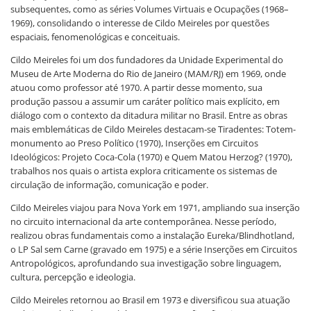
subsequentes, como as séries Volumes Virtuais e Ocupações (1968–
1969), consolidando o interesse de Cildo Meireles por questões
espaciais, fenomenológicas e conceituais.
Cildo Meireles foi um dos fundadores da Unidade Experimental do
Museu de Arte Moderna do Rio de Janeiro (MAM/RJ) em 1969, onde
atuou como professor até 1970. A partir desse momento, sua
produção passou a assumir um caráter político mais explícito, em
diálogo com o contexto da ditadura militar no Brasil. Entre as obras
mais emblemáticas de Cildo Meireles destacam-se Tiradentes: Totem-
monumento ao Preso Político (1970), Inserções em Circuitos
Ideológicos: Projeto Coca-Cola (1970) e Quem Matou Herzog? (1970),
trabalhos nos quais o artista explora criticamente os sistemas de
circulação de informação, comunicação e poder.
Cildo Meireles viajou para Nova York em 1971, ampliando sua inserção
no circuito internacional da arte contemporânea. Nesse período,
realizou obras fundamentais como a instalação Eureka/Blindhotland,
o LP Sal sem Carne (gravado em 1975) e a série Inserções em Circuitos
Antropológicos, aprofundando sua investigação sobre linguagem,
cultura, percepção e ideologia.
Cildo Meireles retornou ao Brasil em 1973 e diversificou sua atuação