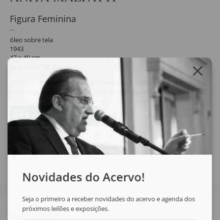
Figura Feminina
óleo sobre tela
1943
47 x 40 cm
assinatura inf. dir.
Solicite o orçamento da obra clicando no botão abaixo, após
confirmar o pedido de solicitação a resposta será enviada por email.
SOLICITAR ORÇAMENTO
SOLICITAR VIA WHATSAPP
Compartilhar
Novidades do Acervo!
Seja o primeiro a receber novidades do acervo e agenda dos
próximos leilões e exposições.
Veja também