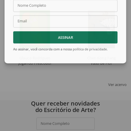
Nome Completo
Email
ASSINAR
Ao assinar, você concorda com a nossa
política de privacidade
.
Glauco Rodrigues
Chen Kong Fang
Jogando Frescobol
Vaso de Flor
Ver acervo
Quer receber novidades
do Escritório de Arte?
Nome Completo