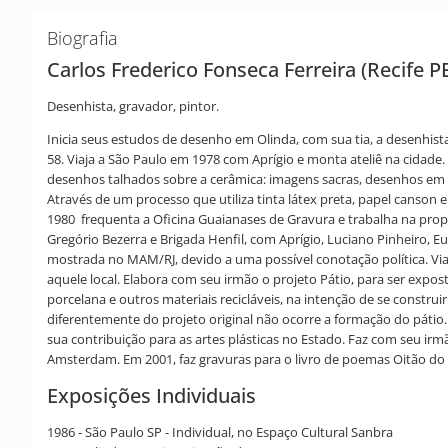
Biografia
Carlos Frederico Fonseca Ferreira (Recife P
Desenhista, gravador, pintor.
Inicia seus estudos de desenho em Olinda, com sua tia, a desenhis
58. Viaja a São Paulo em 1978 com Aprígio e monta ateliê na cidade
desenhos talhados sobre a cerâmica: imagens sacras, desenhos em qu
Através de um processo que utiliza tinta látex preta, papel canson 
1980 frequenta a Oficina Guaianases de Gravura e trabalha na propaga
Gregório Bezerra e Brigada Henfil, com Aprígio, Luciano Pinheiro, 
mostrada no MAM/RJ, devido a uma possível conotação política. V
aquele local. Elabora com seu irmão o projeto Pátio, para ser expos
porcelana e outros materiais recicláveis, na intenção de se constr
diferentemente do projeto original não ocorre a formação do pátio
sua contribuição para as artes plásticas no Estado. Faz com seu irm
Amsterdam. Em 2001, faz gravuras para o livro de poemas Oitão do
Exposições Individuais
1986 - São Paulo SP - Individual, no Espaço Cultural Sanbra