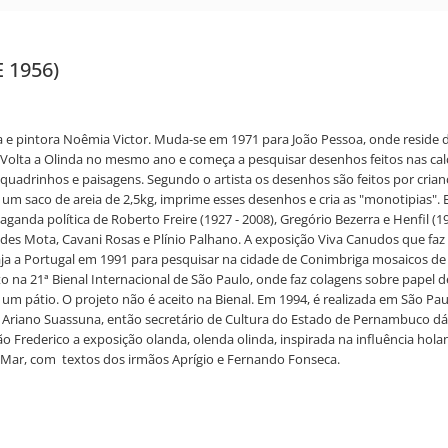
E 1956)
ta e pintora Noêmia Victor. Muda-se em 1971 para João Pessoa, onde resid
. Volta a Olinda no mesmo ano e começa a pesquisar desenhos feitos nas cal
adrinhos e paisagens. Segundo o artista os desenhos são feitos por criança
e um saco de areia de 2,5kg, imprime esses desenhos e cria as "monotipias". 
nda política de Roberto Freire (1927 - 2008), Gregório Bezerra e Henfil (194
Eudes Mota, Cavani Rosas e Plínio Palhano. A exposição Viva Canudos que faz
iaja a Portugal em 1991 para pesquisar na cidade de Conimbriga mosaico
to na 21ª Bienal Internacional de São Paulo, onde faz colagens sobre papel 
uir um pátio. O projeto não é aceito na Bienal. Em 1994, é realizada em São
. Ariano Suassuna, então secretário de Cultura do Estado de Pernambuco dá
ão Frederico a exposição olanda, olenda olinda, inspirada na influência hola
 Mar, com textos dos irmãos Aprígio e Fernando Fonseca.