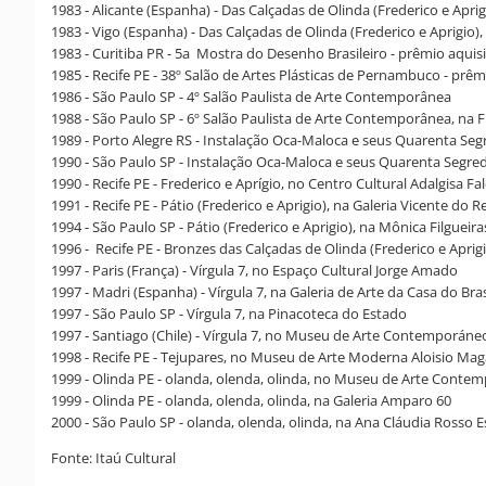
1983 - Alicante (Espanha) - Das Calçadas de Olinda (Frederico e Aprig
1983 - Vigo (Espanha) - Das Calçadas de Olinda (Frederico e Aprigio)
1983 - Curitiba PR - 5a Mostra do Desenho Brasileiro - prêmio aquis
1985 - Recife PE - 38º Salão de Artes Plásticas de Pernambuco - prêm
1986 - São Paulo SP - 4º Salão Paulista de Arte Contemporânea
1988 - São Paulo SP - 6º Salão Paulista de Arte Contemporânea, na F
1989 - Porto Alegre RS - Instalação Oca-Maloca e seus Quarenta Segr
1990 - São Paulo SP - Instalação Oca-Maloca e seus Quarenta Segre
1990 - Recife PE - Frederico e Aprígio, no Centro Cultural Adalgisa Fa
1991 - Recife PE - Pátio (Frederico e Aprigio), na Galeria Vicente do
1994 - São Paulo SP - Pátio (Frederico e Aprigio), na Mônica Filgueira
1996 - Recife PE - Bronzes das Calçadas de Olinda (Frederico e Apr
1997 - Paris (França) - Vírgula 7, no Espaço Cultural Jorge Amado
1997 - Madri (Espanha) - Vírgula 7, na Galeria de Arte da Casa do Bras
1997 - São Paulo SP - Vírgula 7, na Pinacoteca do Estado
1997 - Santiago (Chile) - Vírgula 7, no Museu de Arte Contemporáneo
1998 - Recife PE - Tejupares, no Museu de Arte Moderna Aloisio Ma
1999 - Olinda PE - olanda, olenda, olinda, no Museu de Arte Con
1999 - Olinda PE - olanda, olenda, olinda, na Galeria Amparo 60
2000 - São Paulo SP - olanda, olenda, olinda, na Ana Cláudia Rosso E
Fonte: Itaú Cultural