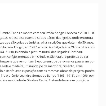
e durante 6 anos e monta com seu irmão Aprígio Fonseca o ATHELIER
çadas. A pesquisa estende-se aos pátios das igrejas, onde encontra
s que são guias de turistas, e há inscrições que datam de 50 anos.
Edita com Aprígio, em 1987, o livro Das Calçadas de Olinda. Nos anos
4 - 1988), iniciando a pintura mural das Brigadas Portinari,
 com Aprígio, montada em Olinda e São Paulo, é proibida de ser
s de imagens que remontam à epoca em que os romanos passaram por
de seda e madeira, utilizando pó de mármore, cimento, areia,
 Paulo e Recife uma exposição com as mesmas obras do projeto, porém
-lhe o prêmio Leandro Gomes de Barros (1865 - 1918), em 1996, por
ndesa na cidade de Olinda e Recife. Pretende levar a exposição a