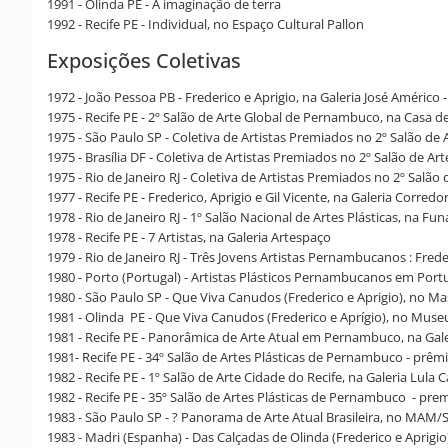
1991 - Olinda PE - A imaginação de terra
1992 - Recife PE - Individual, no Espaço Cultural Pallon
Exposições Coletivas
1972 - João Pessoa PB - Frederico e Aprigio, na Galeria José Américo 
1975 - Recife PE - 2º Salão de Arte Global de Pernambuco, na Casa d
1975 - São Paulo SP - Coletiva de Artistas Premiados no 2º Salão de
1975 - Brasília DF - Coletiva de Artistas Premiados no 2º Salão de 
1975 - Rio de Janeiro RJ - Coletiva de Artistas Premiados no 2º Salã
1977 - Recife PE - Frederico, Aprigio e Gil Vicente, na Galeria Corredo
1978 - Rio de Janeiro RJ - 1º Salão Nacional de Artes Plásticas, na Fun
1978 - Recife PE - 7 Artistas, na Galeria Artespaço
1979 - Rio de Janeiro RJ - Três Jovens Artistas Pernambucanos : Fred
1980 - Porto (Portugal) - Artistas Plásticos Pernambucanos em Portu
1980 - São Paulo SP - Que Viva Canudos (Frederico e Aprigio), no M
1981 - Olinda PE - Que Viva Canudos (Frederico e Aprígio), no Mus
1981 - Recife PE - Panorâmica de Arte Atual em Pernambuco, na Gale
1981- Recife PE - 34º Salão de Artes Plásticas de Pernambuco - prêm
1982 - Recife PE - 1º Salão de Arte Cidade do Recife, na Galeria Lula
1982 - Recife PE - 35º Salão de Artes Plásticas de Pernambuco - pre
1983 - São Paulo SP - ? Panorama de Arte Atual Brasileira, no MAM/
1983 - Madri (Espanha) - Das Calçadas de Olinda (Frederico e Aprigio)