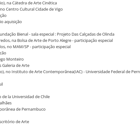
io), na Cátedra de Arte Cinética
, no Centro Cultural Cidade de Vigo
ição
io aquisição
undação Bienal - sala especial : Projeto Das Calçadas de Olinda
edos, na Bolsa de Arte de Porto Alegre - participação especial
dos, no MAM/SP - participação especial
lcão
 Rego Monteiro
s Galeria de Arte
igio), no Instituto de Arte Contemporânea(IAC) - Universidade Federal de P
il
 de la Universidad de Chile
galhães
temporânea de Pernambuco
scritório de Arte