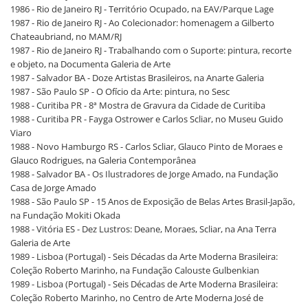
1986 - Rio de Janeiro RJ - Território Ocupado, na EAV/Parque Lage
1987 - Rio de Janeiro RJ - Ao Colecionador: homenagem a Gilberto
Chateaubriand, no MAM/RJ
1987 - Rio de Janeiro RJ - Trabalhando com o Suporte: pintura, recorte
e objeto, na Documenta Galeria de Arte
1987 - Salvador BA - Doze Artistas Brasileiros, na Anarte Galeria
1987 - São Paulo SP - O Ofício da Arte: pintura, no Sesc
1988 - Curitiba PR - 8ª Mostra de Gravura da Cidade de Curitiba
1988 - Curitiba PR - Fayga Ostrower e Carlos Scliar, no Museu Guido
Viaro
1988 - Novo Hamburgo RS - Carlos Scliar, Glauco Pinto de Moraes e
Glauco Rodrigues, na Galeria Contemporânea
1988 - Salvador BA - Os Ilustradores de Jorge Amado, na Fundação
Casa de Jorge Amado
1988 - São Paulo SP - 15 Anos de Exposição de Belas Artes Brasil-Japão,
na Fundação Mokiti Okada
1988 - Vitória ES - Dez Lustros: Deane, Moraes, Scliar, na Ana Terra
Galeria de Arte
1989 - Lisboa (Portugal) - Seis Décadas da Arte Moderna Brasileira:
Coleção Roberto Marinho, na Fundação Calouste Gulbenkian
1989 - Lisboa (Portugal) - Seis Décadas de Arte Moderna Brasileira:
Coleção Roberto Marinho, no Centro de Arte Moderna José de