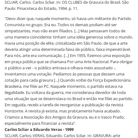
SCLIAR, Carlos. Carlos Scliar. In: OS CLUBES de Gravura do Brasil. São
Paulo: Pinacoteca do Estado, 1994. p. 11.
"Devo dizer que, naquele momento, só havia um militante do Partido
Comunista no grupo. Era eu. Todos os demais podiam até ser
simpatizantes, mas não eram filiados. [...] Mas pensavam todos de
uma maneira coincidente: tinham uma idéia generosa sobre o mundo.
Havia uma posição de elite, cristalizada em São Paulo, de que a arte
deveria atingir uma determinada faixa de público, faixa impenetrável.
Para nós, arte era comunicação. [...] Em 1955, fizemos uma exposição
em praça pública que se chamava Por uma Arte Nacional. Para obrigar
o público a ver - o público entrava e olhava meio assustado -,
inventamos uma votação. Pedíamos às pessoas que dessem uma
cotação para cada gravura [...] Quando voltei da Força Expedicionária
Brasileira, me filiei ao PC. Naquele momento, o partido estava na
ilegalidade. Eu voltava da guerra, me considerava devedor de toda
uma situação que se desenrolava no Brasil e então me filiei ao partido.
Em seguida, recebi a tarefa de reorganizar a publicação da revista
Horizonte. A revista já existia, mas praticamente havia acabado.
Criamos a Associação dos Amigos da Gravura, eu e o Vasco Prado,
especialmente para financiar a revista".
Carlos Scliar a Eduardo Veras - 1999
SCLIAR, Carlos; VERAS, Eduardo. Carlos Scliar. In: GRAVURA: arte