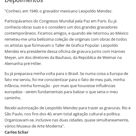
"Conheci, em 1949, o gravador mexicano Leopoldo Mendez.
Participávamos do Congresso Mundial pela Paz em Paris. Eu já
conhecia obras suas e o considero um dos grandes gravadores
contemporâneos. Ficamos amigos, e quando ele retornou ao México
remeteu-me uma belíssima coleção de originais com obras de todos
os artistas que formavam o Taller de Grafica Popular. Leopoldo
Mendez era presidente dessa oficina de gravura junto com Hannes
Meyer, um dos diretores da Bauhaus, da República de Weimar na
Alemanha pré-Hitler.
Eu já preparava minha volta para o Brasil. Se numa coisa a Europa de
fato me serviu, foi me conscientizar para o fato de meu país, minha
infância, minha formação - por mais que houvesse influências
européias - serem fundamentais para balizar o que seria o meu
caminho.
Recebi autorização de Leopoldo Mendez para trazer as gravuras. Rio e
São Paulo, nos fins dos 40, eram total agitação cultural e política.
Organizavam-se, inclusive nas duas cidades, quase simultaneamente,
vários Museus de Arte Moderna".
Carlos Scliar