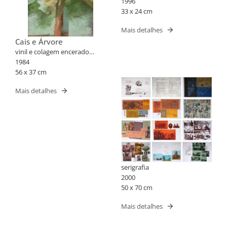
1996
33 x 24 cm
Mais detalhes
Cais e Árvore
vinil e colagem encerado
sobre tela colado em placa
1984
56 x 37 cm
Mais detalhes
serigrafia
2000
50 x 70 cm
Mais detalhes