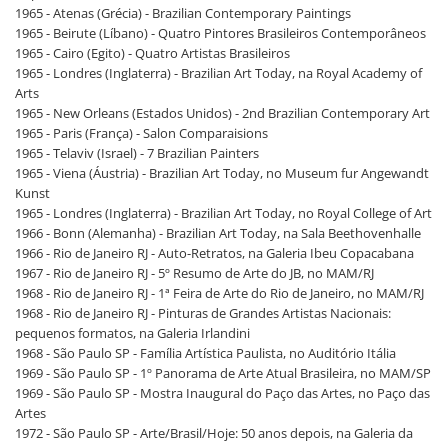
1965 - Atenas (Grécia) - Brazilian Contemporary Paintings
1965 - Beirute (Líbano) - Quatro Pintores Brasileiros Contemporâneos
1965 - Cairo (Egito) - Quatro Artistas Brasileiros
1965 - Londres (Inglaterra) - Brazilian Art Today, na Royal Academy of
Arts
1965 - New Orleans (Estados Unidos) - 2nd Brazilian Contemporary Art
1965 - Paris (França) - Salon Comparaisions
1965 - Telaviv (Israel) - 7 Brazilian Painters
1965 - Viena (Áustria) - Brazilian Art Today, no Museum fur Angewandt
Kunst
1965 - Londres (Inglaterra) - Brazilian Art Today, no Royal College of Art
1966 - Bonn (Alemanha) - Brazilian Art Today, na Sala Beethovenhalle
1966 - Rio de Janeiro RJ - Auto-Retratos, na Galeria Ibeu Copacabana
1967 - Rio de Janeiro RJ - 5º Resumo de Arte do JB, no MAM/RJ
1968 - Rio de Janeiro RJ - 1ª Feira de Arte do Rio de Janeiro, no MAM/RJ
1968 - Rio de Janeiro RJ - Pinturas de Grandes Artistas Nacionais:
pequenos formatos, na Galeria Irlandini
1968 - São Paulo SP - Família Artística Paulista, no Auditório Itália
1969 - São Paulo SP - 1º Panorama de Arte Atual Brasileira, no MAM/SP
1969 - São Paulo SP - Mostra Inaugural do Paço das Artes, no Paço das
Artes
1972 - São Paulo SP - Arte/Brasil/Hoje: 50 anos depois, na Galeria da