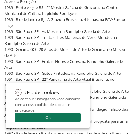
Azeredo Perdigão
1989 - Porto Alegre RS - 2ª Mostra Gaúcha de Gravura, no Centro
Municipal de Cultura Lupicínio Rodrigues
1989 - Rio de Janeiro RJ - A Gravura Brasileira: 4 temas, na EAV/Parque
Lage
1989 - São Paulo SP - As Mesas, na Ranulpho Galeria de Arte
1989 - São Paulo SP - Trinta e Três Maneiras de Ver o Mundo, na
Ranulpho Galeria de Arte
1990 - Goiânia GO - 20 Anos do Museu de Arte de Goiânia, no Museu
de Arte
1990 - São Paulo SP - Frutas, Flores e Cores, na Ranulpho Galeria de
Arte
1990 - São Paulo SP - Gatos Pintados, na Ranulpho Galeria de Arte
1991 - São Paulo SP - 22º Panorama de Arte Atual Brasileira, no
MAM/SP
1991 - São Paulo SP - A Música na Pintura, na Ranulpho Galeria de Arte
Uso de cookies
1991 - São Paulo SP - Siron, Reynaldo e Scliar, na Ranulpho Galeria de
Ao continuar navegando você concorda
Arte
com a nossa
política de cookies e
1992 - Belo Horizonte MG - Ícones da Utopia, na Fundação Palácio das
privacidade
.
Artes
Ok
1992 - Rio de Janeiro RJ - Gravura de Arte no Brasil: proposta para uma
mapeamento, no CCBB
1992 - Rio de Janeiro RJ - Natureza: quatro séculos de arte no Brasil, no