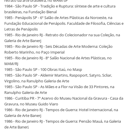
retrato da arte brasileira, no MAM/SP
1984 - São Paulo SP - Tradição e Ruptura: síntese de arte e cultura
brasileiras, na Fundação Bienal
1985 - Penápolis SP - 6º Salão de Artes Plásticas da Noroeste, na
Fundação Educacional de Penápolis. Faculdade de Filosofia, Ciências e
Letras de Penápolis
1985 - Rio de Janeiro RJ - Retrato do Colecionador na sua Coleção, na
Galeria de Arte Banerj
1985 - Rio de Janeiro RJ - Seis Décadas de Arte Moderna: Coleção
Roberto Marinho, no Paço Imperial
1985 - Rio de Janeiro RJ - 8º Salão Nacional de Artes Plásticas, no
MAM/RJ
1985 - São Paulo SP - 100 Obras Itaú, no Masp
1985 - São Paulo SP - Aldemir Martins, Raspoport, Satyro, Scliar,
Virgolino, na Ranulpho Galeria de Arte
1985 - São Paulo SP - As Mães e a Flor na Visão de 33 Pintores, na
Ranulpho Galeria de Arte
1986 - Curitiba PR - 7º Acervo do Museu Nacional da Gravura - Casa da
Gravura, no Museu Guido Viaro
1986 - Rio de Janeiro RJ - Tempos de Guerra: Hotel Internacional, na
Galeria de Arte Banerj
1986 - Rio de Janeiro RJ - Tempos de Guerra: Pensão Mauá, na Galeria
de Arte Banerj