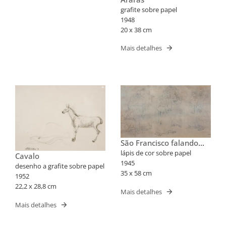
grafite sobre papel
1948
20 x 38 cm
Mais detalhes
São Francisco falando
com os pássaros
lápis de cor sobre papel
Cavalo
1945
desenho a grafite sobre papel
35 x 58 cm
1952
22,2 x 28,8 cm
Mais detalhes
Mais detalhes