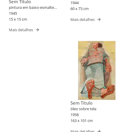
Sem Título
1944
pintura em baixo-esmalte
60 x 73 cm
sobre azulejo
1945
15 x 15 cm
Mais detalhes
Mais detalhes
Sem Título
óleo sobre tela
1958
163 x 101 cm
Mais detalhes