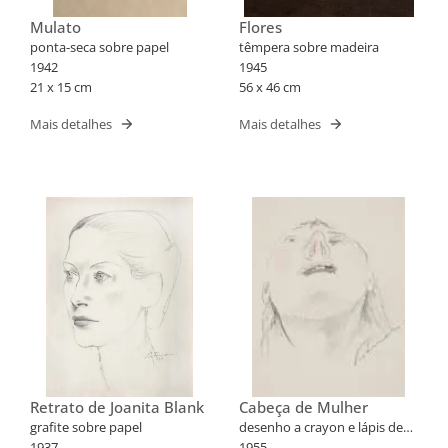
Mulato
Flores
ponta-seca sobre papel
têmpera sobre madeira
1942
1945
21 x 15 cm
56 x 46 cm
Mais detalhes
Mais detalhes
Retrato de Joanita Blank
Cabeça de Mulher
grafite sobre papel
desenho a crayon e lápis de
1937
cor sobre papel
1955