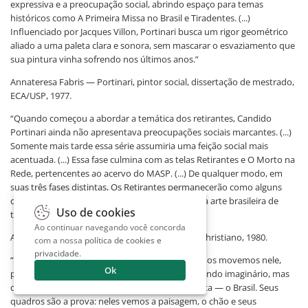
expressiva e a preocupação social, abrindo espaço para temas
históricos como A Primeira Missa no Brasil e Tiradentes. (...)
Influenciado por Jacques Villon, Portinari busca um rigor geométrico
aliado a uma paleta clara e sonora, sem mascarar o esvaziamento que
sua pintura vinha sofrendo nos últimos anos.”
Annateresa Fabris — Portinari, pintor social, dissertação de mestrado,
ECA/USP, 1977.
“Quando começou a abordar a temática dos retirantes, Candido
Portinari ainda não apresentava preocupações sociais marcantes. (...)
Somente mais tarde essa série assumiria uma feição social mais
acentuada. (...) Essa fase culmina com as telas Retirantes e O Morto na
Rede, pertencentes ao acervo do MASP. (...) De qualquer modo, em
suas três fases distintas, Os Retirantes permanecerão como alguns
dos trabalhos mais significativos e pungentes da arte brasileira de
Uso de cookies
todos os tempos.”
Ao continuar navegando você concorda
Antônio Bento — Portinari, Rio de Janeiro: Leo Christiano, 1980.
com a nossa
política de cookies e
privacidade
.
“O mundo de Candido Portinari: à medida que nos movemos nele,
Ok
percebemos que não estamos diante de um mundo imaginário, mas
da recriação intensificada da terra natal do artista — o Brasil. Seus
quadros são a prova: neles vemos a paisagem, o chão e seus