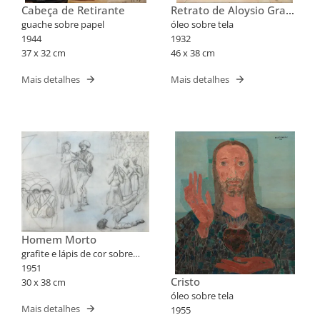
Cabeça de Retirante
Retrato de Aloysio Graça
Aranha
guache sobre papel
óleo sobre tela
1944
1932
37 x 32 cm
46 x 38 cm
Mais detalhes
Mais detalhes
Homem Morto
grafite e lápis de cor sobre
papel
1951
Cristo
30 x 38 cm
óleo sobre tela
Mais detalhes
1955