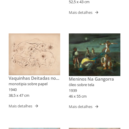
52,5 x 43 cm
Mais detalhes
Vaquinhas Deitadas no
Meninos Na Gangorra
Pasto
monotipia sobre papel
óleo sobre tela
1940
1939
38,5 x 47 cm
46 x 55 cm
Mais detalhes
Mais detalhes