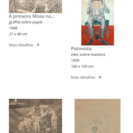
A primeira Missa no
Brasil
grafite sobre papel
1948
27 x 49 cm
Mais detalhes
Pistonista
óleo sobre madeira
1959
166 x 100 cm
Mais detalhes