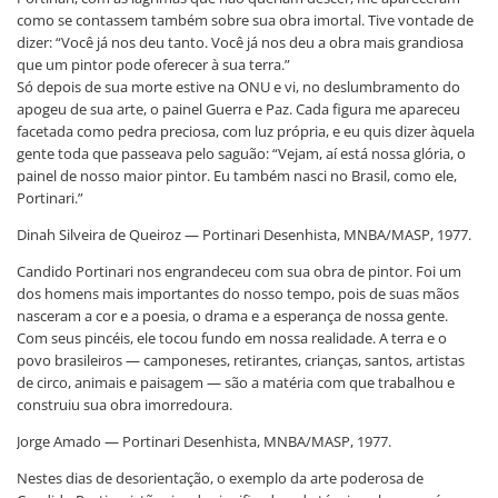
como se contassem também sobre sua obra imortal. Tive vontade de
dizer: “Você já nos deu tanto. Você já nos deu a obra mais grandiosa
que um pintor pode oferecer à sua terra.”
Só depois de sua morte estive na ONU e vi, no deslumbramento do
apogeu de sua arte, o painel Guerra e Paz. Cada figura me apareceu
facetada como pedra preciosa, com luz própria, e eu quis dizer àquela
gente toda que passeava pelo saguão: “Vejam, aí está nossa glória, o
painel de nosso maior pintor. Eu também nasci no Brasil, como ele,
Portinari.”
Dinah Silveira de Queiroz — Portinari Desenhista, MNBA/MASP, 1977.
Candido Portinari nos engrandeceu com sua obra de pintor. Foi um
dos homens mais importantes do nosso tempo, pois de suas mãos
nasceram a cor e a poesia, o drama e a esperança de nossa gente.
Com seus pincéis, ele tocou fundo em nossa realidade. A terra e o
povo brasileiros — camponeses, retirantes, crianças, santos, artistas
de circo, animais e paisagem — são a matéria com que trabalhou e
construiu sua obra imorredoura.
Jorge Amado — Portinari Desenhista, MNBA/MASP, 1977.
Nestes dias de desorientação, o exemplo da arte poderosa de