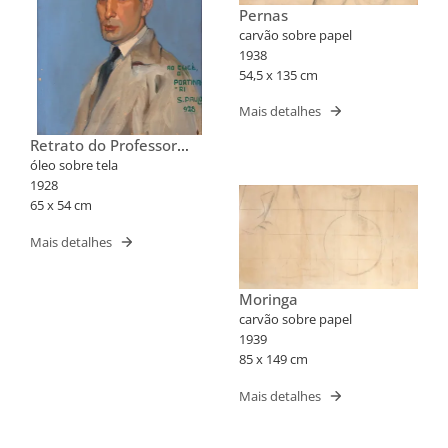
Pernas
carvão sobre papel
1938
54,5 x 135 cm
Mais detalhes
Retrato do Professor
José Cucè
óleo sobre tela
1928
65 x 54 cm
Mais detalhes
Moringa
carvão sobre papel
1939
85 x 149 cm
Mais detalhes