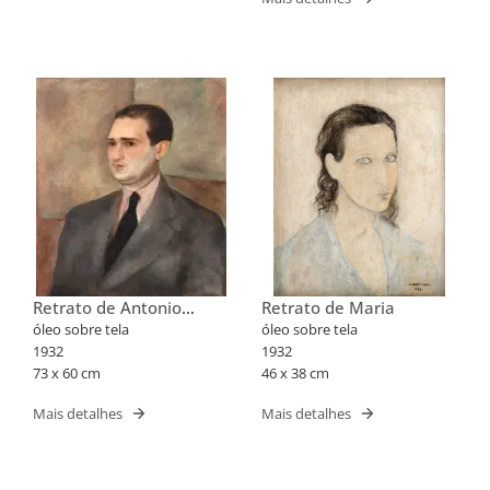
Retrato de Antonio
Retrato de Maria
Bento
óleo sobre tela
óleo sobre tela
1932
1932
73 x 60 cm
46 x 38 cm
Mais detalhes
Mais detalhes