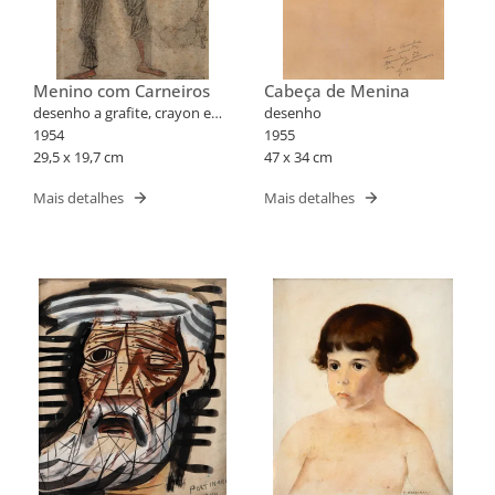
Menino com Carneiros
Cabeça de Menina
desenho a grafite, crayon e
desenho
sanguínea/papel
1954
1955
29,5 x 19,7 cm
47 x 34 cm
Mais detalhes
Mais detalhes