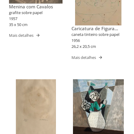
Menina com Cavalos
grafite sobre papel
1957
35 x 50 cm
Caricatura de Figura
Gorda
caneta tinteiro sobre papel
Mais detalhes
1956
26,2 x 20,5 cm
Mais detalhes