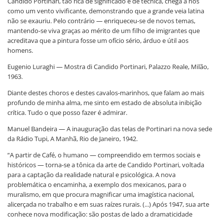
Candido Portinari, tão rica de significado e de técnica, chega a nós
como um vento vivificante, demonstrando que a grande veia latina
não se exauriu. Pelo contrário — enriqueceu-se de novos temas,
mantendo-se viva graças ao mérito de um filho de imigrantes que
acreditava que a pintura fosse um ofício sério, árduo e útil aos
homens.
Eugenio Luraghi — Mostra di Candido Portinari, Palazzo Reale, Milão,
1963.
Diante destes choros e destes cavalos-marinhos, que falam ao mais
profundo de minha alma, me sinto em estado de absoluta inibição
crítica. Tudo o que posso fazer é admirar.
Manuel Bandeira — A inauguração das telas de Portinari na nova sede
da Rádio Tupi, A Manhã, Rio de Janeiro, 1942.
“A partir de Café, o humano — compreendido em termos sociais e
históricos — torna-se a tônica da arte de Candido Portinari, voltada
para a captação da realidade natural e psicológica. A nova
problemática o encaminha, a exemplo dos mexicanos, para o
muralismo, em que procura magnificar uma imagística nacional,
alicerçada no trabalho e em suas raízes rurais. (...) Após 1947, sua arte
conhece nova modificação: são postas de lado a dramaticidade