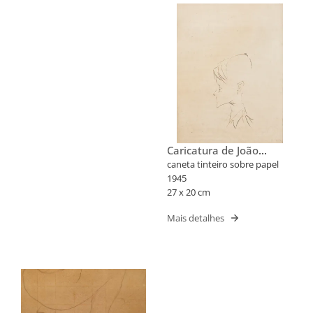
Caricatura de João
Candido Portinari
caneta tinteiro sobre papel
1945
27 x 20 cm
Mais detalhes