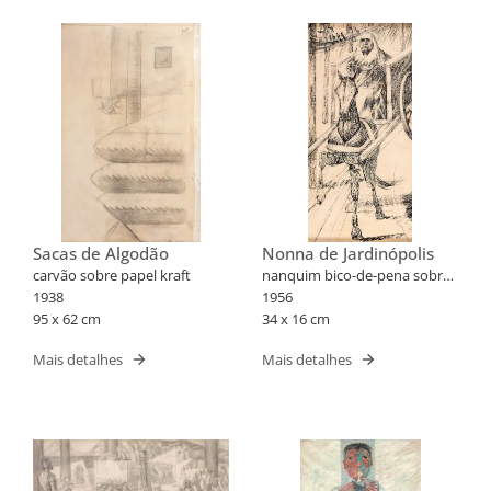
Sacas de Algodão
Nonna de Jardinópolis
carvão sobre papel kraft
nanquim bico-de-pena sobre
1938
papel
1956
95 x 62 cm
34 x 16 cm
Mais detalhes
Mais detalhes