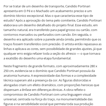
Por se tratar de um desenho de transporte, Candido Portinari
apresenta em O Pé e o Machado um acabamento preciso e um
domínio técnico excepcional. Mas o que caracteriza esse tipo de
estudo? Após a aprovação do tema pelo comitente, Candido Portinari
elaborava um desenho detalhado do projeto final. Esse estudo, em
tamanho natural, era transferido para papel grosso ou cartão, com
contornos marcados ou perfurados com carvão. Em seguida, o
desenho era aplicado sobre a parede ainda úmida, permitindo que os
traços fossem transferidos com precisão. O artista então repassava as
linhas e aplicava as cores, sem possibilidade de grandes ajustes, já que
qualquer erro exigia refazer toda a seção do afresco — o que tornava
a exatidão do desenho uma etapa fundamental.
Neste fragmento de grande formato, com aproximadamente 280 x
250 cm, evidencia-se o domínio que Candido Portinari possuía da
anatomia humana. A expressividade das formas e a complexidade
técnica superam até a presença da cor. As figuras distorcidas e
alongadas criam um efeito dramático, com proporções heroicas que
dispensam a ênfase em diferenças étnicas. A obra reflete o
compromisso de Candido Portinari com uma linguagem visual
universal, centrada na força do traço, na monumentalidade das
figuras e na sensibilidade social que permeia toda sua produção