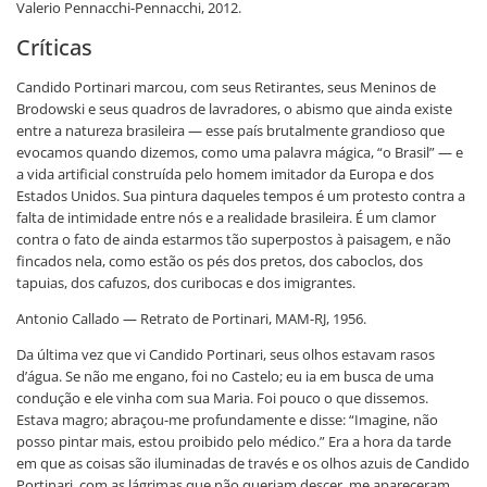
Valerio Pennacchi-Pennacchi, 2012.
Críticas
Candido Portinari marcou, com seus Retirantes, seus Meninos de
Brodowski e seus quadros de lavradores, o abismo que ainda existe
entre a natureza brasileira — esse país brutalmente grandioso que
evocamos quando dizemos, como uma palavra mágica, “o Brasil” — e
a vida artificial construída pelo homem imitador da Europa e dos
Estados Unidos. Sua pintura daqueles tempos é um protesto contra a
falta de intimidade entre nós e a realidade brasileira. É um clamor
contra o fato de ainda estarmos tão superpostos à paisagem, e não
fincados nela, como estão os pés dos pretos, dos caboclos, dos
tapuias, dos cafuzos, dos curibocas e dos imigrantes.
Antonio Callado — Retrato de Portinari, MAM-RJ, 1956.
Da última vez que vi Candido Portinari, seus olhos estavam rasos
d’água. Se não me engano, foi no Castelo; eu ia em busca de uma
condução e ele vinha com sua Maria. Foi pouco o que dissemos.
Estava magro; abraçou-me profundamente e disse: “Imagine, não
posso pintar mais, estou proibido pelo médico.” Era a hora da tarde
em que as coisas são iluminadas de través e os olhos azuis de Candido
Portinari, com as lágrimas que não queriam descer, me apareceram