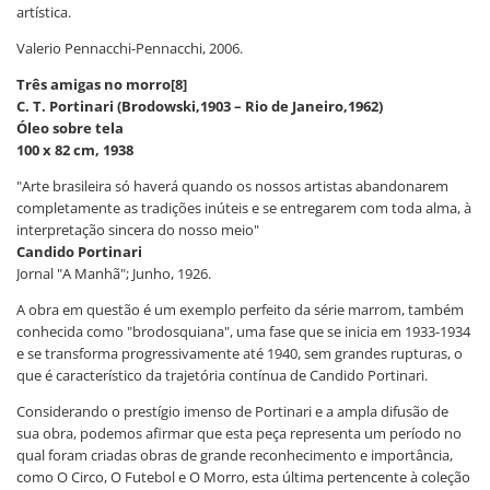
artística.
Valerio Pennacchi-Pennacchi, 2006.
Três amigas no morro[8]
C. T. Portinari (Brodowski,1903 – Rio de Janeiro,1962)
Óleo sobre tela
100 x 82 cm, 1938
"Arte brasileira só haverá quando os nossos artistas abandonarem
completamente as tradições inúteis e se entregarem com toda alma, à
interpretação sincera do nosso meio"
Candido Portinari
Jornal "A Manhã"; Junho, 1926.
A obra em questão é um exemplo perfeito da série marrom, também
conhecida como "brodosquiana", uma fase que se inicia em 1933-1934
e se transforma progressivamente até 1940, sem grandes rupturas, o
que é característico da trajetória contínua de Candido Portinari.
Considerando o prestígio imenso de Portinari e a ampla difusão de
sua obra, podemos afirmar que esta peça representa um período no
qual foram criadas obras de grande reconhecimento e importância,
como O Circo, O Futebol e O Morro, esta última pertencente à coleção