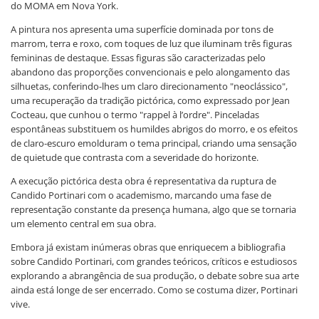
do MOMA em Nova York.
A pintura nos apresenta uma superfície dominada por tons de
marrom, terra e roxo, com toques de luz que iluminam três figuras
femininas de destaque. Essas figuras são caracterizadas pelo
abandono das proporções convencionais e pelo alongamento das
silhuetas, conferindo-lhes um claro direcionamento "neoclássico",
uma recuperação da tradição pictórica, como expressado por Jean
Cocteau, que cunhou o termo "rappel à l’ordre". Pinceladas
espontâneas substituem os humildes abrigos do morro, e os efeitos
de claro-escuro emolduram o tema principal, criando uma sensação
de quietude que contrasta com a severidade do horizonte.
A execução pictórica desta obra é representativa da ruptura de
Candido Portinari com o academismo, marcando uma fase de
representação constante da presença humana, algo que se tornaria
um elemento central em sua obra.
Embora já existam inúmeras obras que enriquecem a bibliografia
sobre Candido Portinari, com grandes teóricos, críticos e estudiosos
explorando a abrangência de sua produção, o debate sobre sua arte
ainda está longe de ser encerrado. Como se costuma dizer, Portinari
vive.