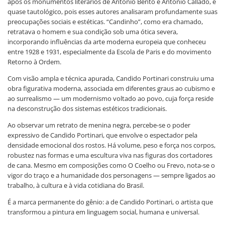
após os monumentos literários de Antonio Bento e Antonio Callado, é
quase tautológico, pois esses autores analisaram profundamente suas
preocupações sociais e estéticas. “Candinho”, como era chamado,
retratava o homem e sua condição sob uma ótica severa,
incorporando influências da arte moderna europeia que conheceu
entre 1928 e 1931, especialmente da Escola de Paris e do movimento
Retorno à Ordem.
Com visão ampla e técnica apurada, Candido Portinari construiu uma
obra figurativa moderna, associada em diferentes graus ao cubismo e
ao surrealismo — um modernismo voltado ao povo, cuja força reside
na desconstrução dos sistemas estéticos tradicionais.
Ao observar um retrato de menina negra, percebe-se o poder
expressivo de Candido Portinari, que envolve o espectador pela
densidade emocional dos rostos. Há volume, peso e força nos corpos,
robustez nas formas e uma escultura viva nas figuras dos cortadores
de cana. Mesmo em composições como O Coelho ou Frevo, nota-se o
vigor do traço e a humanidade dos personagens — sempre ligados ao
trabalho, à cultura e à vida cotidiana do Brasil.
É a marca permanente do gênio: a de Candido Portinari, o artista que
transformou a pintura em linguagem social, humana e universal.