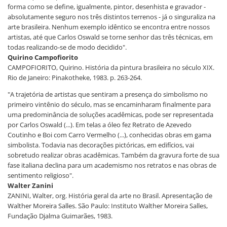
forma como se define, igualmente, pintor, desenhista e gravador -
absolutamente seguro nos três distintos terrenos - já o singuraliza na
arte brasileira. Nenhum exemplo idêntico se encontra entre nossos
artistas, até que Carlos Oswald se torne senhor das três técnicas, em
todas realizando-se de modo decidido".
Quirino Campofiorito
CAMPOFIORITO, Quirino. História da pintura brasileira no século XIX.
Rio de Janeiro: Pinakotheke, 1983. p. 263-264.
"A trajetória de artistas que sentiram a presença do simbolismo no
primeiro vintênio do século, mas se encaminharam finalmente para
uma predominância de soluções acadêmicas, pode ser representada
por Carlos Oswald (...). Em telas a óleo fez Retrato de Azevedo
Coutinho e Boi com Carro Vermelho (...), conhecidas obras em gama
simbolista. Todavia nas decorações pictóricas, em edifícios, vai
sobretudo realizar obras acadêmicas. Também da gravura forte de sua
fase italiana declina para um academismo nos retratos e nas obras de
sentimento religioso".
Walter Zanini
ZANINI, Walter, org. História geral da arte no Brasil. Apresentação de
Walther Moreira Salles. São Paulo: Instituto Walther Moreira Salles,
Fundação Djalma Guimarães, 1983.