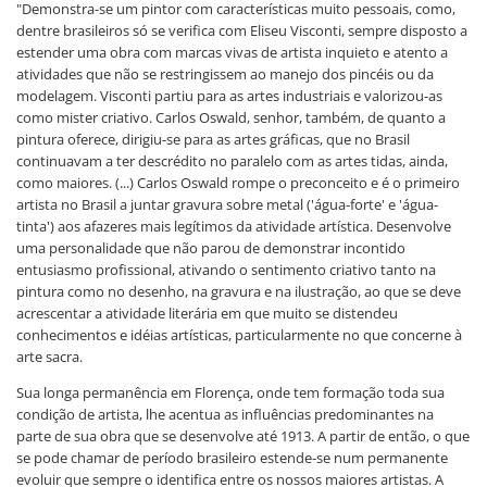
"Demonstra-se um pintor com características muito pessoais, como,
dentre brasileiros só se verifica com Eliseu Visconti, sempre disposto a
estender uma obra com marcas vivas de artista inquieto e atento a
atividades que não se restringissem ao manejo dos pincéis ou da
modelagem. Visconti partiu para as artes industriais e valorizou-as
como mister criativo. Carlos Oswald, senhor, também, de quanto a
pintura oferece, dirigiu-se para as artes gráficas, que no Brasil
continuavam a ter descrédito no paralelo com as artes tidas, ainda,
como maiores. (...) Carlos Oswald rompe o preconceito e é o primeiro
artista no Brasil a juntar gravura sobre metal ('água-forte' e 'água-
tinta') aos afazeres mais legítimos da atividade artística. Desenvolve
uma personalidade que não parou de demonstrar incontido
entusiasmo profissional, ativando o sentimento criativo tanto na
pintura como no desenho, na gravura e na ilustração, ao que se deve
acrescentar a atividade literária em que muito se distendeu
conhecimentos e idéias artísticas, particularmente no que concerne à
arte sacra.
Sua longa permanência em Florença, onde tem formação toda sua
condição de artista, lhe acentua as influências predominantes na
parte de sua obra que se desenvolve até 1913. A partir de então, o que
se pode chamar de período brasileiro estende-se num permanente
evoluir que sempre o identifica entre os nossos maiores artistas. A