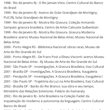
1998 - Rio de Janeiro RJ - O Rio Jamais Visto, Centro Cultural do Banco
do Brasil
1999 - Rio de Janeiro RJ - Acervo do Solar Grandjean de Montigny,
PUC/RJ. Solar Grandjean de Montigny
1999 - Rio de Janeiro RJ - Mostra Rio Gravura. Coleção Armando
Sampaio: gravura brasileira, Centro de Artes Calouste Gulbenkian
1999 - Rio de Janeiro RJ - Mostra Rio Gravura. Gravura Moderna
Brasileira: acervo Museu Nacional de Belas Artes, Museu Nacional de
Belas Artes
2000 - Porto Alegre RS - Biblioteca Nacional: obras raras, Museu de
Arte do Rio Grande do Sul
2000 - Porto Alegre RS - De Frans Post a Eliseu Visconti: acervo Museu
Nacional de Belas Artes - RJ, Museu de Arte do Rio Grande do Sul
2000 - São Paulo SP - Investigações. A Gravura Brasileira, Itaú Cultural
2001 - Brasília DF - Investigações. A Gravura Brasileira, Itaugaleria
2001 - Penápolis SP - Investigações. A Gravura Brasileira, Itaugaleria l
2001 - São Paulo SP - Trajetória da Luz na Arte Brasileira, Itaú Cultural
2002 - Brasília DF - Barão do Rio Branco: sua obra e seu tempo,
Ministério das Relações Exteriores. Palácio do Itamaraty
2002 - Rio de Janeiro RJ - Arte Brasileira na Coleção Fadel: da
inquietação do moderno à autonomia da linguagem, Centro Cultural
Banco do Brasil