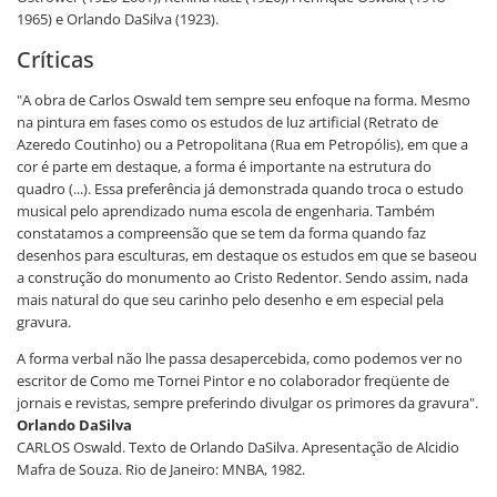
1965) e Orlando DaSilva (1923).
Críticas
"A obra de Carlos Oswald tem sempre seu enfoque na forma. Mesmo
na pintura em fases como os estudos de luz artificial (Retrato de
Azeredo Coutinho) ou a Petropolitana (Rua em Petropólis), em que a
cor é parte em destaque, a forma é importante na estrutura do
quadro (...). Essa preferência já demonstrada quando troca o estudo
musical pelo aprendizado numa escola de engenharia. Também
constatamos a compreensão que se tem da forma quando faz
desenhos para esculturas, em destaque os estudos em que se baseou
a construção do monumento ao Cristo Redentor. Sendo assim, nada
mais natural do que seu carinho pelo desenho e em especial pela
gravura.
A forma verbal não lhe passa desapercebida, como podemos ver no
escritor de Como me Tornei Pintor e no colaborador freqüente de
jornais e revistas, sempre preferindo divulgar os primores da gravura".
Orlando DaSilva
CARLOS Oswald. Texto de Orlando DaSilva. Apresentação de Alcidio
Mafra de Souza. Rio de Janeiro: MNBA, 1982.