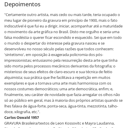
Depoimentos
"Certamente outro artista, mais cedo ou mais tarde, teria ocupado o
meu lugar de pioneiro da gravura em princípio de 1900, mais o fato
indiscutível é que fui eu a dirigir, iniciar, acompanhar até a maturidade
o movimento da arte gráfica no Brasil. Disto me orgulho e seria uma
falsa modéstia o querer ficar escondido e esquecido. Sei que em todo
o mundo o despertar do interesse pela gravura nasceu e se
desenvolveu no nosso século pelas razões que todos conhecem:
'sintetismo', em oposição à exagerada policromia dos pós-
impressionistas; entusiasmo pela ressurreição desta arte que tinha
sido morta pelos processos mecânicos derivantes da fotografia; o
misterioso de seus efeitos de claro-escuro e sua técnica de feitio
alquimista; sua prática que lhe facilitava a repetição em muitos
exemplares e que a tornava uma arte mais harmoniosa com os
nossos costumes democráticos; uma arte democrática, enfim; e,
finalmente, seu caráter de novidade que fazia arregalar os olhos não
só ao público em geral, mas à maioria dos próprios artistas quando se
lhes falava de água-forte, ponta-seca, água-tinta, mezzotinta, talho-
doce, xilografia, etc.".
Carlos Oswald 1957
GRAVURA Brasileira/textos de Leon Kossovitc e Mayra Laudanna,