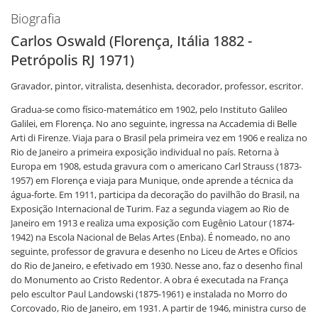
Biografia
Carlos Oswald (Florença, Itália 1882 -
Petrópolis RJ 1971)
Gravador, pintor, vitralista, desenhista, decorador, professor, escritor.
Gradua-se como físico-matemático em 1902, pelo Instituto Galileo
Galilei, em Florença. No ano seguinte, ingressa na Accademia di Belle
Arti di Firenze. Viaja para o Brasil pela primeira vez em 1906 e realiza no
Rio de Janeiro a primeira exposição individual no país. Retorna à
Europa em 1908, estuda gravura com o americano Carl Strauss (1873-
1957) em Florença e viaja para Munique, onde aprende a técnica da
água-forte. Em 1911, participa da decoração do pavilhão do Brasil, na
Exposição Internacional de Turim. Faz a segunda viagem ao Rio de
Janeiro em 1913 e realiza uma exposição com Eugênio Latour (1874-
1942) na Escola Nacional de Belas Artes (Enba). É nomeado, no ano
seguinte, professor de gravura e desenho no Liceu de Artes e Ofícios
do Rio de Janeiro, e efetivado em 1930. Nesse ano, faz o desenho final
do Monumento ao Cristo Redentor. A obra é executada na França
pelo escultor Paul Landowski (1875-1961) e instalada no Morro do
Corcovado, Rio de Janeiro, em 1931. A partir de 1946, ministra curso de