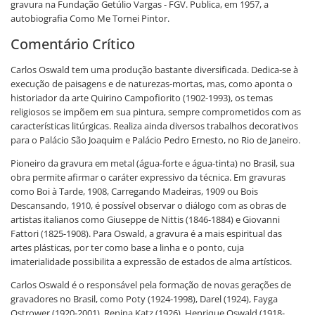
gravura na Fundação Getúlio Vargas - FGV. Publica, em 1957, a
autobiografia Como Me Tornei Pintor.
Comentário Crítico
Carlos Oswald tem uma produção bastante diversificada. Dedica-se à
execução de paisagens e de naturezas-mortas, mas, como aponta o
historiador da arte Quirino Campofiorito (1902-1993), os temas
religiosos se impõem em sua pintura, sempre comprometidos com as
características litúrgicas. Realiza ainda diversos trabalhos decorativos
para o Palácio São Joaquim e Palácio Pedro Ernesto, no Rio de Janeiro.
Pioneiro da gravura em metal (água-forte e água-tinta) no Brasil, sua
obra permite afirmar o caráter expressivo da técnica. Em gravuras
como Boi à Tarde, 1908, Carregando Madeiras, 1909 ou Bois
Descansando, 1910, é possível observar o diálogo com as obras de
artistas italianos como Giuseppe de Nittis (1846-1884) e Giovanni
Fattori (1825-1908). Para Oswald, a gravura é a mais espiritual das
artes plásticas, por ter como base a linha e o ponto, cuja
imaterialidade possibilita a expressão de estados de alma artísticos.
Carlos Oswald é o responsável pela formação de novas gerações de
gravadores no Brasil, como Poty (1924-1998), Darel (1924), Fayga
Ostrower (1920-2001), Renina Katz (1926), Henrique Oswald (1918-