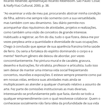
Ricardo Resende; apresentação Ricardo Ribenboim. São Paulo: Cosac
& Naify/Itaú Cultural, 2000, p. 38.
"Ao examinar a vida de meu pai, procurando abstrair minha condição
de filha, admiro-me sempre não somente com a sua versatilidade,
mas também com seu dinamismo. Seu diário permite-nos
acompanhar dias riquíssimos de atividades, projetos e realizações,
como também uma visão de conceitos de grande interesse.
Habituado a registrar, ao fim do dia, tudo o que fizera, deixa-me por
vezes perplexa ante a quantidade e diversidade de suas ocupações.
Chego à conclusão que apesar de sua aparência franzina tinha saúde
de ferro. Ou seria a fortaleza do espírito dominando o corpo e a
mente? Nenhum gênero ele deixou de abordar, por vezes
concomitantemente. Fez pintura mural e de cavalete, gravura,
desenho e ilustrações, foi vitralista, professor e articulista, tudo isso
sem deixar de manter uma intensa vida social freqüentando
concertos, reuniões e exposições. E esteve sempre presente como pai
em nossas vidas, embora suas atividades mais ainda se
multiplicassem ao atender a qualquer chamado relativo a assunto de
arte. Fez parte de comissões institucionais as mais diversas,
interessando-se profundamente pelo que fazia, dando-se todo a
qualquer empreendimente com o qual resolvesse colaborar. Quem o
conhecesse socialmente não faria idéia da profundidade de sua vida