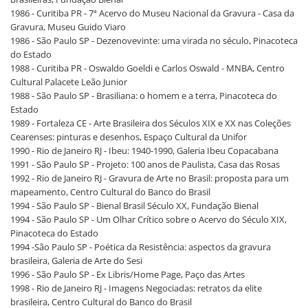
1986 - Curitiba PR - 7ª Acervo do Museu Nacional da Gravura - Casa da
Gravura, Museu Guido Viaro
1986 - São Paulo SP - Dezenovevinte: uma virada no século, Pinacoteca
do Estado
1988 - Curitiba PR - Oswaldo Goeldi e Carlos Oswald - MNBA, Centro
Cultural Palacete Leão Junior
1988 - São Paulo SP - Brasiliana: o homem e a terra, Pinacoteca do
Estado
1989 - Fortaleza CE - Arte Brasileira dos Séculos XIX e XX nas Coleções
Cearenses: pinturas e desenhos, Espaço Cultural da Unifor
1990 - Rio de Janeiro RJ - Ibeu: 1940-1990, Galeria Ibeu Copacabana
1991 - São Paulo SP - Projeto: 100 anos de Paulista, Casa das Rosas
1992 - Rio de Janeiro RJ - Gravura de Arte no Brasil: proposta para um
mapeamento, Centro Cultural do Banco do Brasil
1994 - São Paulo SP - Bienal Brasil Século XX, Fundação Bienal
1994 - São Paulo SP - Um Olhar Crítico sobre o Acervo do Século XIX,
Pinacoteca do Estado
1994 -São Paulo SP - Poética da Resistência: aspectos da gravura
brasileira, Galeria de Arte do Sesi
1996 - São Paulo SP - Ex Libris/Home Page, Paço das Artes
1998 - Rio de Janeiro RJ - Imagens Negociadas: retratos da elite
brasileira, Centro Cultural do Banco do Brasil