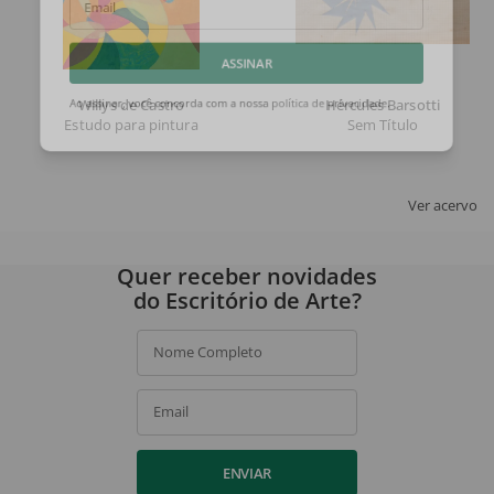
Email
ASSINAR
Willys de Castro
Hércules Barsotti
Estudo para pintura
Sem Título
Ao assinar, você concorda com a nossa
política de privacidade
.
Ver acervo
Quer receber novidades
do Escritório de Arte?
Nome Completo
Email
ENVIAR