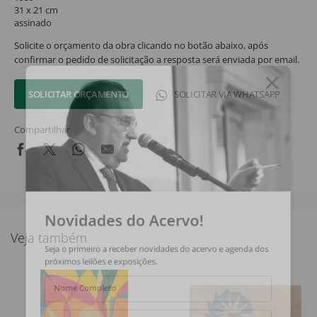
31 x 21 cm
assinado
Solicite o orçamento da obra clicando no botão abaixo, após
confirmar o pedido de solicitação a resposta será enviada por email.
SOLICITAR ORÇAMENTO
SOLICITAR VIA WHATSAPP
Compartilhar
Novidades do Acervo!
Veja também
Seja o primeiro a receber novidades do acervo e agenda dos
próximos leilões e exposições.
Nome Completo