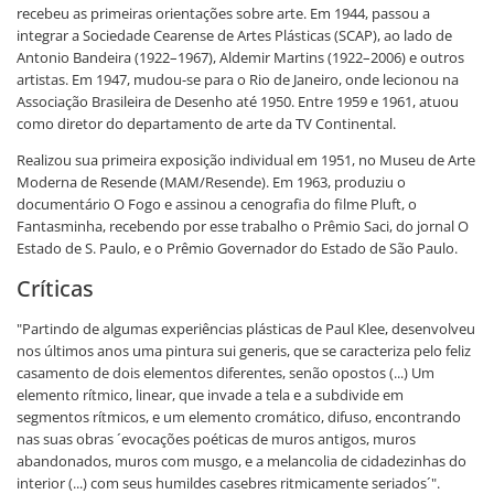
recebeu as primeiras orientações sobre arte. Em 1944, passou a
integrar a Sociedade Cearense de Artes Plásticas (SCAP), ao lado de
Antonio Bandeira (1922–1967), Aldemir Martins (1922–2006) e outros
artistas. Em 1947, mudou-se para o Rio de Janeiro, onde lecionou na
Associação Brasileira de Desenho até 1950. Entre 1959 e 1961, atuou
como diretor do departamento de arte da TV Continental.
Realizou sua primeira exposição individual em 1951, no Museu de Arte
Moderna de Resende (MAM/Resende). Em 1963, produziu o
documentário O Fogo e assinou a cenografia do filme Pluft, o
Fantasminha, recebendo por esse trabalho o Prêmio Saci, do jornal O
Estado de S. Paulo, e o Prêmio Governador do Estado de São Paulo.
Críticas
"Partindo de algumas experiências plásticas de Paul Klee, desenvolveu
nos últimos anos uma pintura sui generis, que se caracteriza pelo feliz
casamento de dois elementos diferentes, senão opostos (...) Um
elemento rítmico, linear, que invade a tela e a subdivide em
segmentos rítmicos, e um elemento cromático, difuso, encontrando
nas suas obras ´evocações poéticas de muros antigos, muros
abandonados, muros com musgo, e a melancolia de cidadezinhas do
interior (...) com seus humildes casebres ritmicamente seriados´".