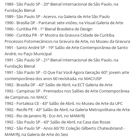
1989 - São Paulo SP - 20ª Bienal Internacional de São Paulo, na
Fundação Bienal
1989 - São Paulo SP - Acervo, na Galeria de Arte São Paulo
1990 - Brasília DF - Pantanal: sete visões, na Visual Galeria de Arte
1990 - Curitiba PR - 1º Bienal Brasileira de Design
1990 - Curitiba PR - 9ª Mostra da Gravura Cidade de Curitiba.
Processos Fotomecânicos na Gravura de Arte, no Museu da Gravura
1991 - Santo André SP - 19º Salão de Arte Contemporânea de Santo
André, no Paço Municipal
1991 - São Paulo SP - 21ª Bienal Internacional de São Paulo, na
Fundação Bienal
1991 - São Paulo SP - O Que Faz Você Agora Geração 60?: jovem arte
contemporânea dos anos 60 revisitada, no MAC/USP
1992 - Brasília DF - 43º Salão de Abril, na ECT Galeria de Arte
1992 - Campinas SP - Premiados nos Salões de Arte Contemporânea
de Campinas, no MACC
1992 - Fortaleza CE - 43º Salão de Abril, no Museu de Arte da UFC
1992 - Recife PE - 43º Salão de Abril, na Galeria Metropolitana de Arte
1992 - Rio de Janeiro RJ - Eco Art, no MAM/RJ
1992 - São Paulo SP - 43º Salão de Abril, na Casa das Rosas
1992 - São Paulo SP - Anos 60/70: Coleção Gilberto Chateubriand -
MAM/RJ, na Galeria de Arte do Sesi