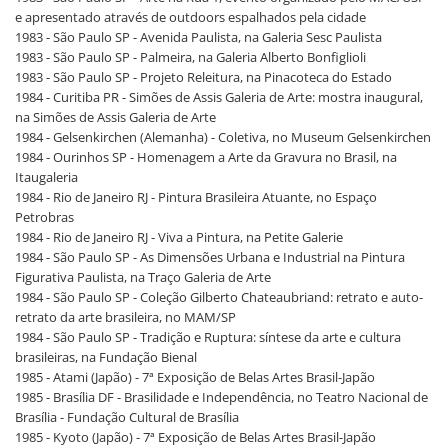
e apresentado através de outdoors espalhados pela cidade
1983 - São Paulo SP - Avenida Paulista, na Galeria Sesc Paulista
1983 - São Paulo SP - Palmeira, na Galeria Alberto Bonfiglioli
1983 - São Paulo SP - Projeto Releitura, na Pinacoteca do Estado
1984 - Curitiba PR - Simões de Assis Galeria de Arte: mostra inaugural,
na Simões de Assis Galeria de Arte
1984 - Gelsenkirchen (Alemanha) - Coletiva, no Museum Gelsenkirchen
1984 - Ourinhos SP - Homenagem a Arte da Gravura no Brasil, na
Itaugaleria
1984 - Rio de Janeiro RJ - Pintura Brasileira Atuante, no Espaço
Petrobras
1984 - Rio de Janeiro RJ - Viva a Pintura, na Petite Galerie
1984 - São Paulo SP - As Dimensões Urbana e Industrial na Pintura
Figurativa Paulista, na Traço Galeria de Arte
1984 - São Paulo SP - Coleção Gilberto Chateaubriand: retrato e auto-
retrato da arte brasileira, no MAM/SP
1984 - São Paulo SP - Tradição e Ruptura: síntese da arte e cultura
brasileiras, na Fundação Bienal
1985 - Atami (Japão) - 7ª Exposição de Belas Artes Brasil-Japão
1985 - Brasília DF - Brasilidade e Independência, no Teatro Nacional de
Brasília - Fundação Cultural de Brasília
1985 - Kyoto (Japão) - 7ª Exposição de Belas Artes Brasil-Japão