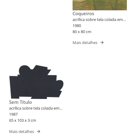
Coqueiros
acrílica sobre tela colada em
placa
1980
80 x 80 cm
Mais detalhes
Sem Título
acrílica sobre tela colada em
madeira
1987
65 x 103 x 3 cm
Mais detalhes