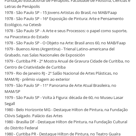
Fundação Educacional de Penápolis. Faculdade de Filosofia, Ciências e
Letras de Penápolis
1978 - São Paulo SP - 15 Jovens Artistas do Brasil, no MAB/Faap
1978 - São Paulo SP - 16ª Exposição de Pintura: Arte e Pensamento
Ecológico, na Cetesb
1978 - São Paulo SP - A Arte e seus Processos: o papel como suporte,
na Pinacoteca do Estado
1978 - São Paulo SP - O Objeto na Arte: Brasil anos 60, no MAB/Faap
1979 - Buenos Aires (Argentina) - Trienal Latino-americana del
Grabado, nas Salas Nacionales de Exposición
1979 - Curitiba PR - 2ª Mostra Anual de Gravura Cidade de Curitiba, no
Centro de Criatividade de Curitiba
1979 - Rio de Janeiro RJ - 2º Salão Nacional de Artes Plásticas, no
MAM/RJ - prêmio viagem ao exterior
1979 - São Paulo SP - 11º Panorama de Arte Atual Brasileira, no
MAM/SP
1979 - São Paulo SP - Volta à Figura: década de 60, no Museu Lasar
Segall
1980 - Belo Horizonte MG - Destaque Hilton de Pintura, na Fundação
Clóvis Salgado. Palácio das Artes
1980 - Brasília DF - Destaque Hilton de Pintura, na Fundação Cultural
do Distrito Federal
1980 - Curitiba PR - Destaque Hilton de Pintura, no Teatro Guaíra