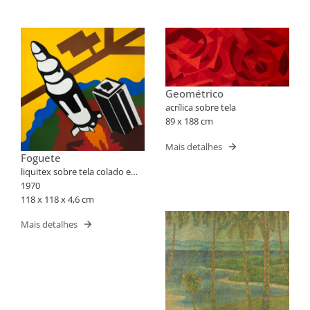
Geométrico
acrílica sobre tela
89 x 188 cm
Mais detalhes
Foguete
liquitex sobre tela colado em
placa
1970
118 x 118 x 4,6 cm
Mais detalhes