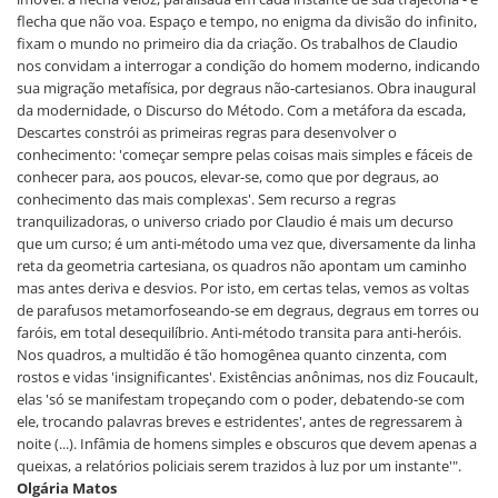
flecha que não voa. Espaço e tempo, no enigma da divisão do infinito,
fixam o mundo no primeiro dia da criação. Os trabalhos de Claudio
nos convidam a interrogar a condição do homem moderno, indicando
sua migração metafísica, por degraus não-cartesianos. Obra inaugural
da modernidade, o Discurso do Método. Com a metáfora da escada,
Descartes constrói as primeiras regras para desenvolver o
conhecimento: 'começar sempre pelas coisas mais simples e fáceis de
conhecer para, aos poucos, elevar-se, como que por degraus, ao
conhecimento das mais complexas'. Sem recurso a regras
tranquilizadoras, o universo criado por Claudio é mais um decurso
que um curso; é um anti-método uma vez que, diversamente da linha
reta da geometria cartesiana, os quadros não apontam um caminho
mas antes deriva e desvios. Por isto, em certas telas, vemos as voltas
de parafusos metamorfoseando-se em degraus, degraus em torres ou
faróis, em total desequilíbrio. Anti-método transita para anti-heróis.
Nos quadros, a multidão é tão homogênea quanto cinzenta, com
rostos e vidas 'insignificantes'. Existências anônimas, nos diz Foucault,
elas 'só se manifestam tropeçando com o poder, debatendo-se com
ele, trocando palavras breves e estridentes', antes de regressarem à
noite (...). Infâmia de homens simples e obscuros que devem apenas a
queixas, a relatórios policiais serem trazidos à luz por um instante'".
Olgária Matos