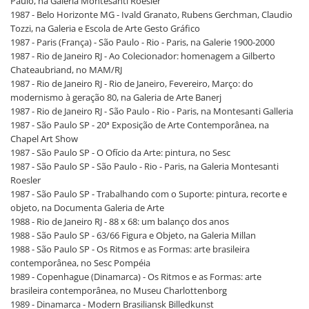
Paulo, na Galeria Montesanti Roesler
1987 - Belo Horizonte MG - Ivald Granato, Rubens Gerchman, Claudio
Tozzi, na Galeria e Escola de Arte Gesto Gráfico
1987 - Paris (França) - São Paulo - Rio - Paris, na Galerie 1900-2000
1987 - Rio de Janeiro RJ - Ao Colecionador: homenagem a Gilberto
Chateaubriand, no MAM/RJ
1987 - Rio de Janeiro RJ - Rio de Janeiro, Fevereiro, Março: do
modernismo à geração 80, na Galeria de Arte Banerj
1987 - Rio de Janeiro RJ - São Paulo - Rio - Paris, na Montesanti Galleria
1987 - São Paulo SP - 20ª Exposição de Arte Contemporânea, na
Chapel Art Show
1987 - São Paulo SP - O Ofício da Arte: pintura, no Sesc
1987 - São Paulo SP - São Paulo - Rio - Paris, na Galeria Montesanti
Roesler
1987 - São Paulo SP - Trabalhando com o Suporte: pintura, recorte e
objeto, na Documenta Galeria de Arte
1988 - Rio de Janeiro RJ - 88 x 68: um balanço dos anos
1988 - São Paulo SP - 63/66 Figura e Objeto, na Galeria Millan
1988 - São Paulo SP - Os Ritmos e as Formas: arte brasileira
contemporânea, no Sesc Pompéia
1989 - Copenhague (Dinamarca) - Os Ritmos e as Formas: arte
brasileira contemporânea, no Museu Charlottenborg
1989 - Dinamarca - Modern Brasiliansk Billedkunst