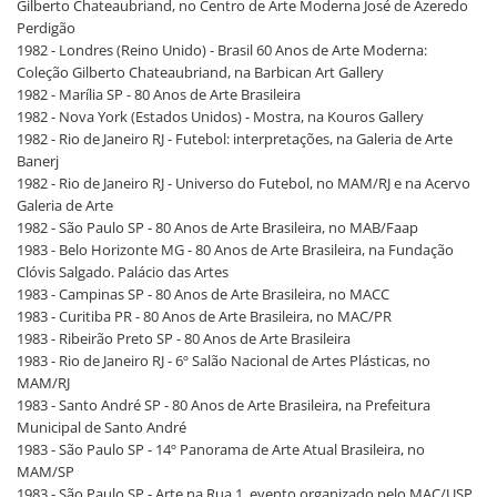
Gilberto Chateaubriand, no Centro de Arte Moderna José de Azeredo
Perdigão
1982 - Londres (Reino Unido) - Brasil 60 Anos de Arte Moderna:
Coleção Gilberto Chateaubriand, na Barbican Art Gallery
1982 - Marília SP - 80 Anos de Arte Brasileira
1982 - Nova York (Estados Unidos) - Mostra, na Kouros Gallery
1982 - Rio de Janeiro RJ - Futebol: interpretações, na Galeria de Arte
Banerj
1982 - Rio de Janeiro RJ - Universo do Futebol, no MAM/RJ e na Acervo
Galeria de Arte
1982 - São Paulo SP - 80 Anos de Arte Brasileira, no MAB/Faap
1983 - Belo Horizonte MG - 80 Anos de Arte Brasileira, na Fundação
Clóvis Salgado. Palácio das Artes
1983 - Campinas SP - 80 Anos de Arte Brasileira, no MACC
1983 - Curitiba PR - 80 Anos de Arte Brasileira, no MAC/PR
1983 - Ribeirão Preto SP - 80 Anos de Arte Brasileira
1983 - Rio de Janeiro RJ - 6º Salão Nacional de Artes Plásticas, no
MAM/RJ
1983 - Santo André SP - 80 Anos de Arte Brasileira, na Prefeitura
Municipal de Santo André
1983 - São Paulo SP - 14º Panorama de Arte Atual Brasileira, no
MAM/SP
1983 - São Paulo SP - Arte na Rua 1, evento organizado pelo MAC/USP