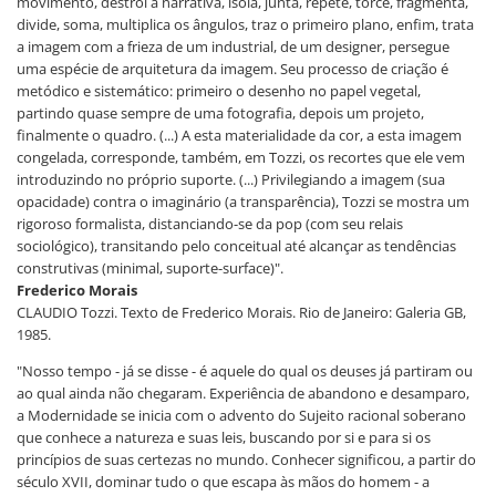
movimento, destrói a narrativa, isola, junta, repete, torce, fragmenta,
divide, soma, multiplica os ângulos, traz o primeiro plano, enfim, trata
a imagem com a frieza de um industrial, de um designer, persegue
uma espécie de arquitetura da imagem. Seu processo de criação é
metódico e sistemático: primeiro o desenho no papel vegetal,
partindo quase sempre de uma fotografia, depois um projeto,
finalmente o quadro. (...) A esta materialidade da cor, a esta imagem
congelada, corresponde, também, em Tozzi, os recortes que ele vem
introduzindo no próprio suporte. (...) Privilegiando a imagem (sua
opacidade) contra o imaginário (a transparência), Tozzi se mostra um
rigoroso formalista, distanciando-se da pop (com seu relais
sociológico), transitando pelo conceitual até alcançar as tendências
construtivas (minimal, suporte-surface)".
Frederico Morais
CLAUDIO Tozzi. Texto de Frederico Morais. Rio de Janeiro: Galeria GB,
1985.
"Nosso tempo - já se disse - é aquele do qual os deuses já partiram ou
ao qual ainda não chegaram. Experiência de abandono e desamparo,
a Modernidade se inicia com o advento do Sujeito racional soberano
que conhece a natureza e suas leis, buscando por si e para si os
princípios de suas certezas no mundo. Conhecer significou, a partir do
século XVII, dominar tudo o que escapa às mãos do homem - a