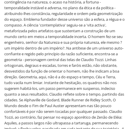
contingência na natureza, o acaso na história, a fortuna -
temporalidade instável e adversa, no plano da ética e da política -
atribuindo-lhes constância, regularidade e ordem pela geometrização
do espaço. Emblema fundador desse universo são a esfera, a régua e o
compasso. A ciência 'contemplativa' seguiu-se a 'vita activa',
metaforizada pelos artefatos que sustentam a construção de um
mundo certo em meios a temporalidade incerta. O homem fez-se seu
engenheiro, senhor da Natureza e sua própria natureza, ele mesmo ?
um império dentro de um império?. Na antítese de um universo auto-
confiante e regido pelo princípio da razão suficiente, encontra-se a
geometria - personagem central das telas de Claudio Tozzi. Linhas
ortogonais, degraus e escadas, torres e faróis estão, não obstante,
desvestidos da função de orientar o homem, não lhe indicam a boa
direção. Geometria, aqui, não é a do espaço e tempo, Céu e Terra,
tudo vacila num limiar. Instante de hesitação, os quadros não nos
sugerem habitá-los, um passo permanece em suspenso, indeciso
quanto a seus resultados. Claudio reflete sobre o tempo, partindo das
cidades. Se Alphaville de Godard, Blade Runner de Ridley Scoth, O
Mundo desde o Fim de Paul Auster apresentam-nas tão pouco
confortáveis é por não serem tocadas por qualquer passado. Claudio
Tozzi, ao contrário, faz pensar no espaço aporético de Zenão de Eléia:
Aquiles, a passos largos não ultrapassa a tartaruga, permanecendo
imóvel: a flecha veloz, paralisada em cada instante de sua trajetória - é