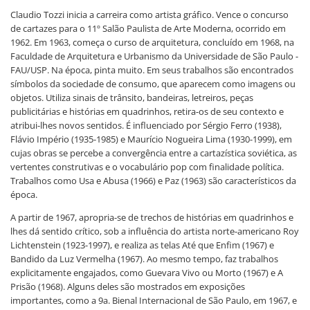
Claudio Tozzi inicia a carreira como artista gráfico. Vence o concurso
de cartazes para o 11º Salão Paulista de Arte Moderna, ocorrido em
1962. Em 1963, começa o curso de arquitetura, concluído em 1968, na
Faculdade de Arquitetura e Urbanismo da Universidade de São Paulo -
FAU/USP. Na época, pinta muito. Em seus trabalhos são encontrados
símbolos da sociedade de consumo, que aparecem como imagens ou
objetos. Utiliza sinais de trânsito, bandeiras, letreiros, peças
publicitárias e histórias em quadrinhos, retira-os de seu contexto e
atribui-lhes novos sentidos. É influenciado por Sérgio Ferro (1938),
Flávio Império (1935-1985) e Maurício Nogueira Lima (1930-1999), em
cujas obras se percebe a convergência entre a cartazística soviética, as
vertentes construtivas e o vocabulário pop com finalidade política.
Trabalhos como Usa e Abusa (1966) e Paz (1963) são característicos da
época.
A partir de 1967, apropria-se de trechos de histórias em quadrinhos e
lhes dá sentido crítico, sob a influência do artista norte-americano Roy
Lichtenstein (1923-1997), e realiza as telas Até que Enfim (1967) e
Bandido da Luz Vermelha (1967). Ao mesmo tempo, faz trabalhos
explicitamente engajados, como Guevara Vivo ou Morto (1967) e A
Prisão (1968). Alguns deles são mostrados em exposições
importantes, como a 9a. Bienal Internacional de São Paulo, em 1967, e