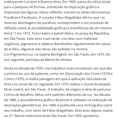
coletivas em Londres e Buenos Aires. Em 1969, passa da crítica social
para a pesquisa de formas, sobretudo da disposição gráfica e
impessoal das figuras. Dessa reflexão, nascem as séries Astronautas,
Presilhas e Parafusos. O curador Fábio Magalhães afirma que "as
diversas abordagens do parafuso correspondem a um processo de
reflexão sobre as possibilidades gráficas e metafóricas de um mesmo
tema".1 Em 1972, Tozzi realiza o painel Zebra, na praça da República,
em São Paulo. Dois anos mais tarde, cria telas com materiais
orgânicos, pigmentos e objetos distribuídos regularmente em caixas
de acrílico. Algumas das obras são exibidas na mostra
Cor/Pigmento/Luz, na Galeria Bonfiglioli, em São Paulo, em 1975. No
ano seguinte, participa da Bienal de Veneza.
Ainda na década de 1970, cria trabalhos mais conceituais, em que alia
a pintura ao uso de palavras, como em Dissociação das Cores (1974) e
Colors (1975), e realiza paisagens em que a aplicação reticulada de
tinta cria zonas de cor regulares. Em 1979, realiza o mural da estação
Sé do metrô, em São Paulo. O trabalho dá origem à série de pinturas
Colcha de Retalhos, feitas com padrões diferentes de cor. Na década
de 1980, o procedimento gráfico de pintar é utilizado na realização de
abstrações geométricas. Em 1989, é publicada uma monografia sobre
seu trabalho, com texto de Fábio Magalhães. Dois anos depois, expõe
na 21ª Bienal Internacional de São Paulo. Em 1993, apresenta