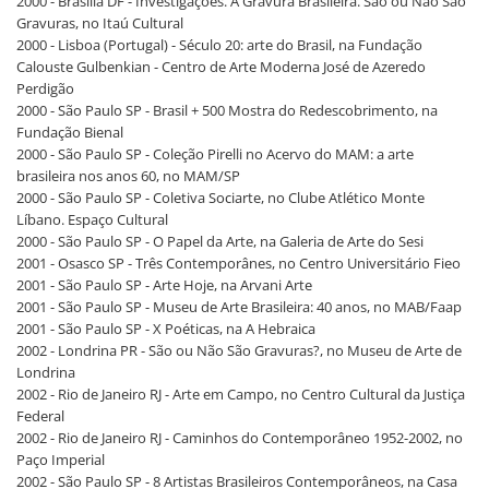
2000 - Brasília DF - Investigações. A Gravura Brasileira. São ou Não São
Gravuras, no Itaú Cultural
2000 - Lisboa (Portugal) - Século 20: arte do Brasil, na Fundação
Calouste Gulbenkian - Centro de Arte Moderna José de Azeredo
Perdigão
2000 - São Paulo SP - Brasil + 500 Mostra do Redescobrimento, na
Fundação Bienal
2000 - São Paulo SP - Coleção Pirelli no Acervo do MAM: a arte
brasileira nos anos 60, no MAM/SP
2000 - São Paulo SP - Coletiva Sociarte, no Clube Atlético Monte
Líbano. Espaço Cultural
2000 - São Paulo SP - O Papel da Arte, na Galeria de Arte do Sesi
2001 - Osasco SP - Três Contemporânes, no Centro Universitário Fieo
2001 - São Paulo SP - Arte Hoje, na Arvani Arte
2001 - São Paulo SP - Museu de Arte Brasileira: 40 anos, no MAB/Faap
2001 - São Paulo SP - X Poéticas, na A Hebraica
2002 - Londrina PR - São ou Não São Gravuras?, no Museu de Arte de
Londrina
2002 - Rio de Janeiro RJ - Arte em Campo, no Centro Cultural da Justiça
Federal
2002 - Rio de Janeiro RJ - Caminhos do Contemporâneo 1952-2002, no
Paço Imperial
2002 - São Paulo SP - 8 Artistas Brasileiros Contemporâneos, na Casa