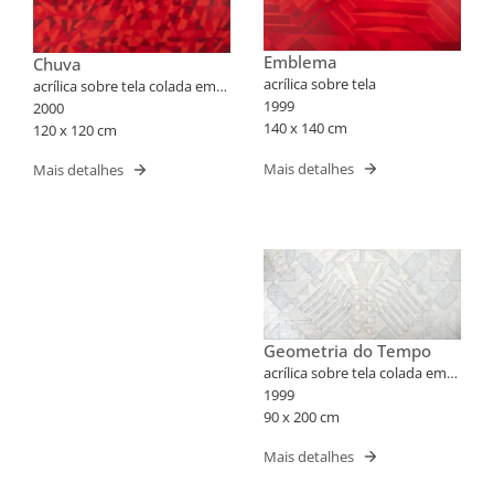
Emblema
Chuva
acrílica sobre tela
acrílica sobre tela colada em
1999
madeira
2000
140 x 140 cm
120 x 120 cm
Mais detalhes
Mais detalhes
Geometria do Tempo
acrílica sobre tela colada em
madeira
1999
90 x 200 cm
Mais detalhes