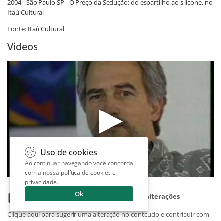
2004 - São Paulo SP - O Preço da Sedução: do espartilho ao silicone, no
Itaú Cultural
Fonte: Itaú Cultural
Videos
Uso de cookies
Ao continuar navegando você concorda
com a nossa
política de cookies e
privacidade
.
Ok
Você tem sugestões, informações ou alterações
importantes para esta pagina?
Clique aqui para sugerir uma alteração no conteudo e contribuir com