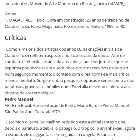
individual no Museu de Arte Moderna do Rio de Janeiro (MAM/RJ).
Notas
1. MAGALHÃES, Fábio. Obra em construção: 25 anos de trabalho de
Claudio Tozzi. Fábio Magalhães. Rio de Janeiro, Revan, 1989. p. 40.
Críticas
"Como a maioria dos artistas dos anos 60, as criações iniciais de
Claudio Tozzi refletem aspectos político-sociais da época. Arte de
combate e reflexão, arrancada aos cabeçalhos dos jornais e que se
exprimia por histórias em quadrinhos e outros recursos da pop art.
Num segundo momento, o contato com o real torna-se mais crítico,
menos imediato. Surgem então pesquisas ópticas e séries como a dos
parafusos, gravuras e móbiles onde Tozzi alia desenho e pintura aos
objetos da era tecnológica".
Pedro Manuel
ARTE no Brasil. Apresentação de Pietro Maria Bardi e Pedro Manuel.
São Paulo: Abril Cultural, 1979.
"Escolhido o ícone, ou melhor, reduzido este a clichê (antes o Che,
depois o parafuso, a zebra, o papagaio, o trópico, o arranha-céu, agora
a escada), ele o agiganta e, em seguida, o congela. Estanca o