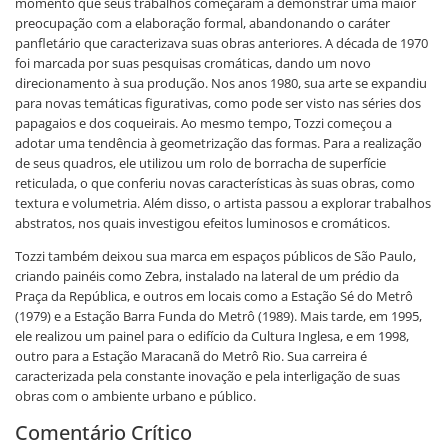
momento que seus trabalhos começaram a demonstrar uma maior
preocupação com a elaboração formal, abandonando o caráter
panfletário que caracterizava suas obras anteriores. A década de 1970
foi marcada por suas pesquisas cromáticas, dando um novo
direcionamento à sua produção. Nos anos 1980, sua arte se expandiu
para novas temáticas figurativas, como pode ser visto nas séries dos
papagaios e dos coqueirais. Ao mesmo tempo, Tozzi começou a
adotar uma tendência à geometrização das formas. Para a realização
de seus quadros, ele utilizou um rolo de borracha de superfície
reticulada, o que conferiu novas características às suas obras, como
textura e volumetria. Além disso, o artista passou a explorar trabalhos
abstratos, nos quais investigou efeitos luminosos e cromáticos.
Tozzi também deixou sua marca em espaços públicos de São Paulo,
criando painéis como Zebra, instalado na lateral de um prédio da
Praça da República, e outros em locais como a Estação Sé do Metrô
(1979) e a Estação Barra Funda do Metrô (1989). Mais tarde, em 1995,
ele realizou um painel para o edifício da Cultura Inglesa, e em 1998,
outro para a Estação Maracanã do Metrô Rio. Sua carreira é
caracterizada pela constante inovação e pela interligação de suas
obras com o ambiente urbano e público.
Comentário Crítico