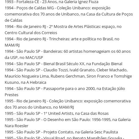
1993 - Fortaleza CE - 23 Anos, na Galeria Ignez Fiuza
1994 - Poços de Caldas MG - Coleção Unibanco: exposição
comemorativa dos 70 anos de Unibanco, na Casa da Cultura de Poços
de Caldas
1994 - Rio de Janeiro RJ - 2ª Mostra de Artes Plásticas: espaço, no
Centro Cultural dos Correios
1994 - Rio de Janeiro RJ - Trincheiras: arte e política no Brasil, no
MAM/RJ
1994 - São Paulo SP - Bandeiras: 60 artistas homenageiam os 60 anos
da USP, no MAC/USP
1994 - São Paulo SP - Bienal Brasil Século XX, na Fundação Bienal
1994 - São Paulo SP - Claudio Tozzi, Ivald Granato, Cleber Machado,
Maurício Nogueira Lima, Rubens Gerchman, Siron Franco e Tomshige
Kusuno, na A Hebraica
1994 - São Paulo SP - Passaporte para o ano 2000, na Estação Júlio
Prestes
1995 - Rio de Janeiro RJ - Coleção Unibanco: exposição comemorativa
dos 70 anos do Unibanco, no MAM/RJ
1995 - São Paulo SP - 1º United Artists, na Casa das Rosas
1995 - São Paulo SP - O Desenho em São Paulo: 1956-1995, na Galeria
Nara Roesler
1995 - São Paulo SP - Projeto Contato, na Galeria Sesc Paulista
1995 - São Paulo SP - Visual Road, no Renato Magalhães Gouvêa -