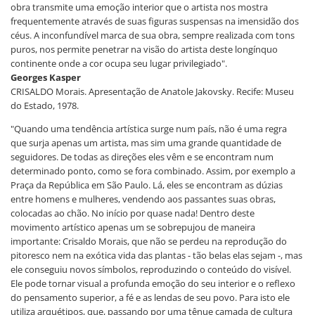
obra transmite uma emoção interior que o artista nos mostra
frequentemente através de suas figuras suspensas na imensidão dos
céus. A inconfundível marca de sua obra, sempre realizada com tons
puros, nos permite penetrar na visão do artista deste longínquo
continente onde a cor ocupa seu lugar privilegiado".
Georges Kasper
CRISALDO Morais. Apresentação de Anatole Jakovsky. Recife: Museu
do Estado, 1978.
"Quando uma tendência artística surge num país, não é uma regra
que surja apenas um artista, mas sim uma grande quantidade de
seguidores. De todas as direções eles vêm e se encontram num
determinado ponto, como se fora combinado. Assim, por exemplo a
Praça da República em São Paulo. Lá, eles se encontram as dúzias
entre homens e mulheres, vendendo aos passantes suas obras,
colocadas ao chão. No início por quase nada! Dentro deste
movimento artístico apenas um se sobrepujou de maneira
importante: Crisaldo Morais, que não se perdeu na reprodução do
pitoresco nem na exótica vida das plantas - tão belas elas sejam -, mas
ele conseguiu novos símbolos, reproduzindo o conteúdo do visível.
Ele pode tornar visual a profunda emoção do seu interior e o reflexo
do pensamento superior, a fé e as lendas de seu povo. Para isto ele
utiliza arquétipos, que, passando por uma tênue camada de cultura